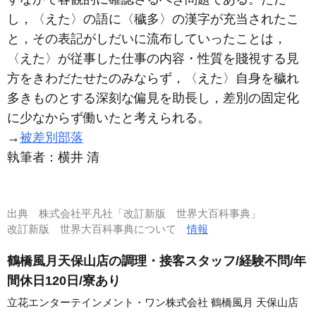
し，〈えた〉の語に〈穢多〉の漢字が充当されたこ
と，その表記がしだいに流布していったことは，
〈えた〉が従事した仕事の内容・性質を賤視する見
方をきわだたせたのみならず，〈えた〉自身を穢れ
多きものとする深刻な偏見を助長し，差別の固定化
に少なからず働いたと考えられる。
→
被差別部落
執筆者：
横井 清
出典
株式会社平凡社「改訂新版 世界大百科事典」
改訂新版 世界大百科事典について
情報
鶴橋風月天保山店の調理・接客スタッフ/経験不問/年
間休日120日/寮あり
立花エンターテインメント・ワン株式会社 鶴橋風月 天保山店