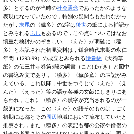
多〉とするのが当時の
社会通念
であったかのような
表現になっていたので，特別の疑問ももたれなかっ
たが，
末尾
の〈穢多〉の2字は
後世
の筆による補記か
とみられる
ふし
もあるので，この点についてはなお
慎重な検討がのぞましい。〈えた〉が明確に〈穢
多〉と表記された初見資料は，鎌倉時代末期の永仁
年間（1293-99）の成立とみられる
絵巻物
《天狗草
紙》の伝三井寺巻第5段の詞書（ことばがき）と図中
の書込み文であり，〈穢多〉〈穢多童〉の表記がみ
えている。これ以降，中世をつうじて〈えた〉〈え
んた〉〈えった〉等の語が各種の文献にしきりにあ
らわれ，これに〈穢多〉の漢字が充当されるのが一
般的になった。この〈えた〉の語そのものは，ごく
初期には都とその
周辺
地域において流布していたと
推察され，また〈穢多〉の表記も都の公家や僧侶の
社会で考案されたのではないかと思われるが，両者