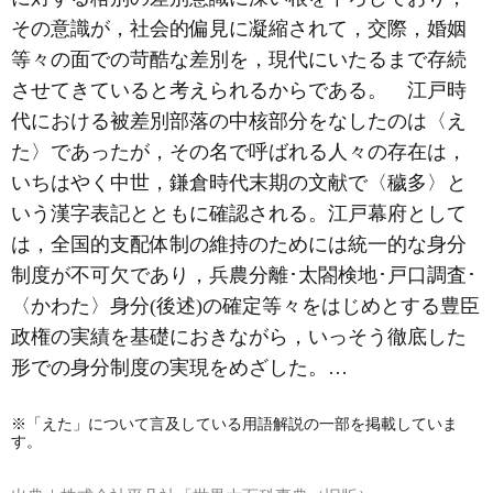
その意識が，社会的偏見に凝縮されて，交際，婚姻
等々の面での苛酷な差別を，現代にいたるまで存続
させてきていると考えられるからである。 江戸時
代における被差別部落の中核部分をなしたのは〈え
た〉であったが，その名で呼ばれる人々の存在は，
いちはやく中世，鎌倉時代末期の文献で〈穢多〉と
いう漢字表記とともに確認される。江戸幕府として
は，全国的支配体制の維持のためには統一的な身分
制度が不可欠であり，兵農分離･太閤検地･戸口調査･
〈かわた〉身分(後述)の確定等々をはじめとする豊臣
政権の実績を基礎におきながら，いっそう徹底した
形での身分制度の実現をめざした。…
※「えた」について言及している用語解説の一部を掲載していま
す。