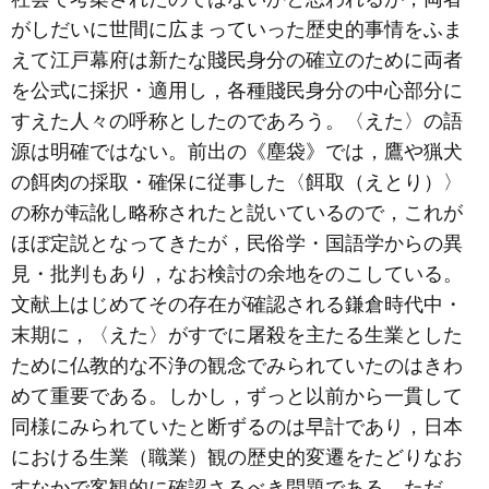
がしだいに世間に広まっていった歴史的事情をふま
えて江戸幕府は新たな賤民身分の確立のために両者
を公式に採択・適用し，各種賤民身分の中心部分に
すえた人々の呼称としたのであろう。〈えた〉の語
源は明確ではない。前出の《塵袋》では，鷹や猟犬
の餌肉の採取・確保に従事した〈餌取（えとり）〉
の称が転訛し略称されたと説いているので，これが
ほぼ定説となってきたが，民俗学・国語学からの異
見・批判もあり，なお検討の余地をのこしている。
文献上はじめてその存在が確認される鎌倉時代中・
末期に，〈えた〉がすでに屠殺を主たる生業とした
ために仏教的な不浄の観念でみられていたのはきわ
めて重要である。しかし，ずっと以前から一貫して
同様にみられていたと断ずるのは早計であり，日本
における生業（職業）観の歴史的変遷をたどりなお
すなかで客観的に確認さるべき問題である。ただ