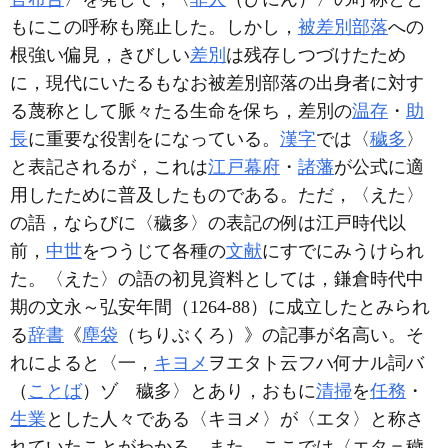
もにこの呼称も廃止した。しかし，
被差別部落
への
根強い偏見，きびしい
差別
は残存しつづけたため
に，現代にいたるもなお被差別部落の出身者に対す
る蔑称として脈々たる生命を保ち，差別の
温存
・
助
長
に重要な役割をになっている。
漢字
では〈
穢多
〉
と表記されるが，これは
江戸幕府
・
諸藩
が公式に適
用したために普及したものである。ただ，〈えた〉
の語，ならびに〈穢多〉の表記の例は江戸時代以
前，
中世
をつうじて各種の
文献
にすでにみうけられ
た。〈えた〉の語の初見資料としては，鎌倉時代中
期の文永～弘安年間（1264-88）に成立したとみられ
る
辞書
《
塵袋
（ちりぶくろ）》の記事が名高い。そ
れによると〈一，
キヨメ
ヲエタト云フハ何ナル詞バ
（
ことば
）ゾ 穢多〉とあり，おもに
清掃
を
任務
・
生業
とした人々である〈キヨメ〉が〈エタ〉と称さ
れていたことがわかる。また，ここでは〈エタ＝穢