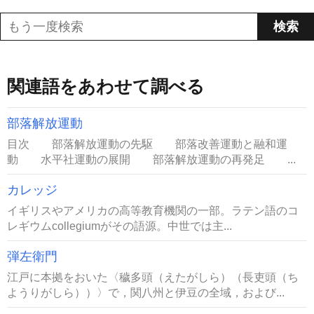
関連語をあわせて調べる
部落解放運動
目次 部落解放運動の先駆 部落改善運動と融和運
動 水平社運動の展開 部落解放運動の再発足 ...
カレッジ
イギリスやアメリカの高等教育機関の一部。ラテン語のコ
レギウムcollegiumがその語源。中世では主...
弾左衛門
江戸に本拠をおいた〈穢多頭（えたがしら）（長吏頭（ち
ようりがしら））〉で，関八州と伊豆の全域，および...