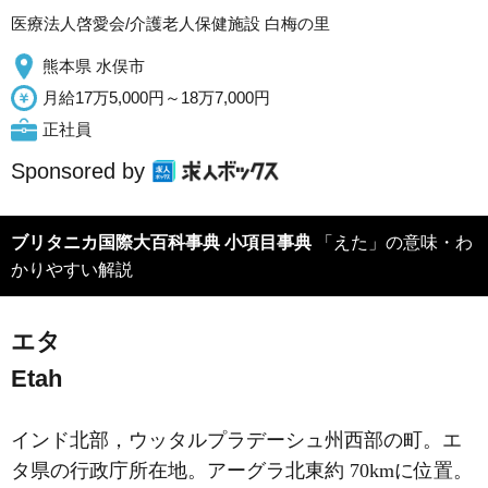
医療法人啓愛会/介護老人保健施設 白梅の里
熊本県 水俣市
月給17万5,000円～18万7,000円
正社員
Sponsored by
ブリタニカ国際大百科事典 小項目事典
「えた」の意味・わ
かりやすい解説
エタ
Etah
インド北部，ウッタルプラデーシュ州西部の町。エ
タ県の行政庁所在地。アーグラ北東約 70kmに位置。