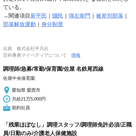
ている。
→関連項目
新平民
｜
賤民
｜
弾左衛門
｜
被差別部落
｜
部落解放運動
｜
身分制度
出典
株式会社平凡社
百科事典マイペディアについて
情報
調理師/急募/常勤/保育園/佐屋 名鉄尾西線
佐屋中央保育園
愛知県 愛西市
月給21万5,000円
契約社員
「残業ほぼなし」調理スタッフ/調理師免許必須/正職
員/日勤のみ/介護老人保健施設