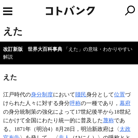
えた
改訂新版 世界大百科事典
「えた」の意味・わかりやすい
解説
えた
江戸時代の
身分制度
において
賤民
身分として
位置
づ
けられた人々に対する身分
呼称
の一種であり，
幕府
の身分統制策の強化によって17世紀後半から18世紀
にかけて全国にわたり統一的に普及した
蔑称
であ
る。1871年（明治4）8月28日，明治新政府は〈
太政
官布告
〉を発して，〈
非人
（ひにん）〉の呼称とと