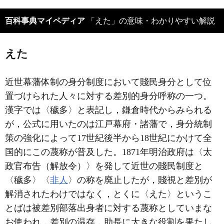
百科事典マイペディア
「えた」の意味・わかりやすい解説
えた
近世幕藩体制の身分制度において賤民身分として位
置づけられた人々に対する差別的身分呼称の一つ。
漢字では〈穢多〉と表記し，鎌倉時代からみられる
が，公式に用いたのは江戸幕府・諸藩で，身分統制
策の強化によって17世紀後半から18世紀にかけて全
国的にこの蔑称が普及した。1871年明治政府は〈太
政官布告（解放令）〉を発して近世の賤民制度と
〈穢多〉〈
非人
〉の称を廃止したが，賤視と差別が
解消されたわけではなく，とくに〈えた〉というこ
とばは被差別部落出身者に対する蔑称としていまな
お使われ，差別の温存，助長に大きな役割を果たし