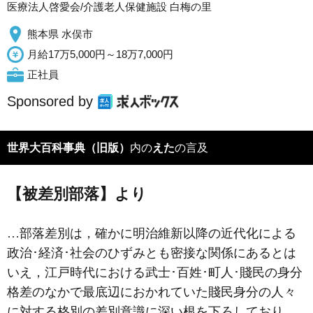
医療法人啓愛会/介護老人保健施設 白梅の里
熊本県 水俣市
月給17万5,000円～18万7,000円
正社員
Sponsored by
世界大百科事典（旧版）
内の
えた
の言及
【被差別部落】より
…部落差別は，確かに明治維新以降の近代化による
政治･経済･社会のひずみとも密接な関係にあるとは
いえ，江戸時代における武士･百姓･町人･賤民の身分
格差のなかで最底辺におかれていた賤民身分の人々
に対する格別の差別意識に深い根を下ろしており，