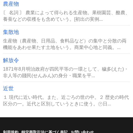
農産物
〘 名詞 〙 農業によって得られる生産物。果樹園芸、酪農、
養蚕などの収穫をも含めていう。[初出の実例...
集散地
生産物（農産物、日用品、食料品など）の集中と分散の両
機能をあわせ果たす土地をいう。商業中心地と同義。...
解放令
1871年8月明治政府が四民平等の一環として、穢多(えた)・
非人等の賤民(せんみん)の身分・職業を平...
近世
１ 現代に近い時代。また、近ごろの世の中。２ 歴史の時代
区分の一。近代と区別していうときに使う。㋐日...
利用規約
特定商取引法に基づく表記
お問い合わせ