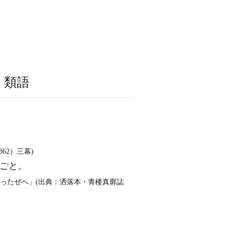
・類語
62）三幕)
わごと。
ったぜへ」(出典：洒落本・青楼真廓誌