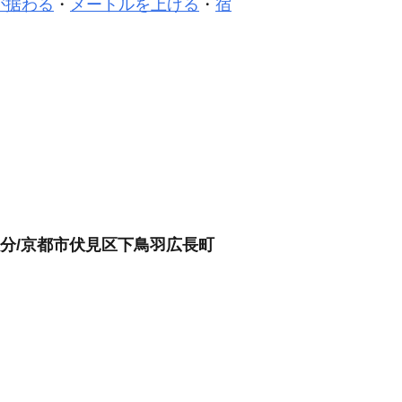
が据わる
・
メートルを上げる
・
宿
1分/京都市伏見区下鳥羽広長町