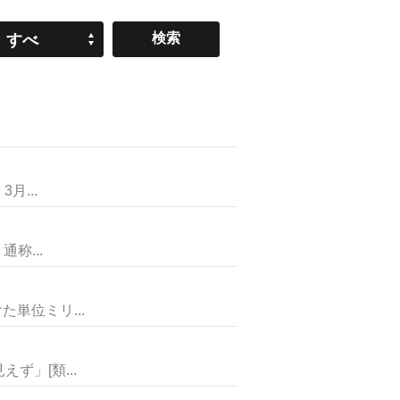
すべ
て
...
称...
単位ミリ...
」[類...