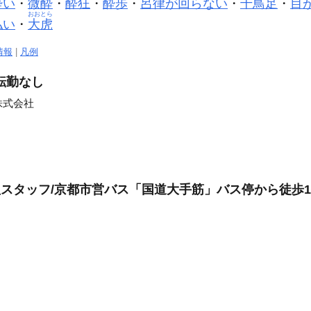
酔い
・
微酔
・
酔狂
・
酔歩
・
呂律
が回らない
・
千鳥足
・
目
おおとら
払い
・
大虎
情報
|
凡例
/転勤なし
株式会社
調理スタッフ/京都市営バス「国道大手筋」バス停から徒歩