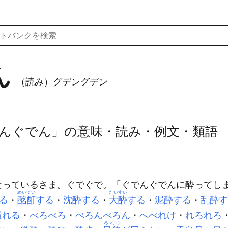
ん
（読み）グデングデン
んぐでん」の意味・読み・例文・類語
なっているさま。ぐでぐで。「
ぐでんぐでん
に酔ってし
めいてい
たいすい
る
・
酩酊
する
・
沈酔する
・
大酔
する
・
泥酔する
・
乱酔す
潰れる
・
べろべろ
・
べろんべろん
・
へべれけ
・
れろれろ
ろれつ