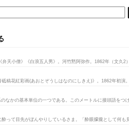
る
弁天小僧》《白浪五人男》。河竹黙阿弥作。1862年（文久2）3月
稿花紅彩画(あおとぞうしはなのにしきえ)》。1862年初演。通
のなかの基本単位の一つである。このメートルに接頭語をつけた
酔って目先がぼんやりしているさま。「酔眼朦朧として何も見えず