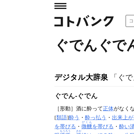
ぐでんぐで
デジタル大辞泉
「ぐで
ぐでん‐ぐでん
［形動］
酒に酔って
正体
がなく
[
類語
]
酔う
・
酔っ払う
・
出来上が
びくん
を帯びる
・
微醺
を帯びる
・
酔い
もうろう
さか