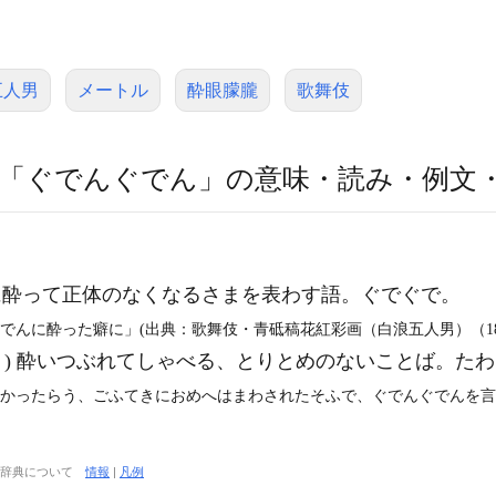
五人男
メートル
酔眼朦朧
歌舞伎
「ぐでんぐでん」の意味・読み・例文
酔って正体のなくなるさまを表わす語。ぐでぐで。
でんに酔った癖に」(出典：歌舞伎・青砥稿花紅彩画（白浪五人男）（18
 ) 酔いつぶれてしゃべる、とりとめのないことば。た
むかったらう、ごふてきにおめへはまわされたそふで、ぐでんぐでんを言
大辞典について
情報
|
凡例