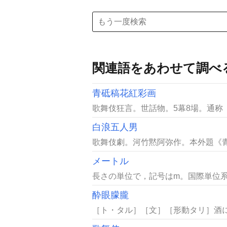
関連語をあわせて調べ
青砥稿花紅彩画
歌舞伎狂言。世話物。5幕8場。通称《
白浪五人男
歌舞伎劇。河竹黙阿弥作。本外題《青砥
メートル
長さの単位で，記号はm。国際単位系
酔眼朦朧
［ト・タル］［文］［形動タリ］酒に