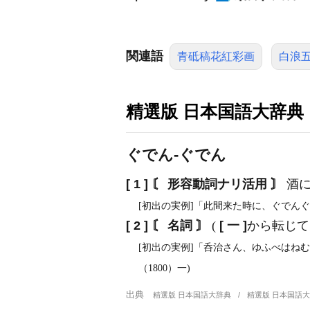
関連語
青砥稿花紅彩画
白浪
精選版 日本国語大辞典
ぐでん‐ぐでん
[ 1 ]
〘 形容動詞ナリ活用 〙
酒に
[初出の実例]「此間来た時に、ぐでんぐ
[ 2 ]
〘 名詞 〙
(
[ 一 ]
から転じて
[初出の実例]「呑治さん、ゆふべはね
（1800）一)
出典
精選版 日本国語大辞典
精選版 日本国語