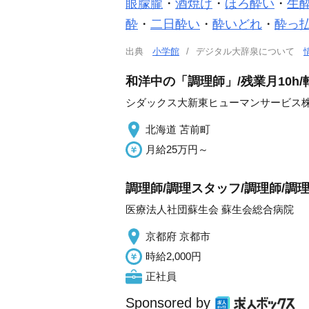
眼
朦朧
・
酒
焼け
・
ほろ酔い
・
生
酔
・
二日酔い
・
酔いどれ
・
酔っ
出典
小学館
デジタル大辞泉について
和洋中の「調理師」/残業月10h
シダックス大新東ヒューマンサービス
北海道 苫前町
月給25万円～
調理師/調理スタッフ/調理師/
医療法人社団蘇生会 蘇生会総合病院
京都府 京都市
時給2,000円
正社員
Sponsored by