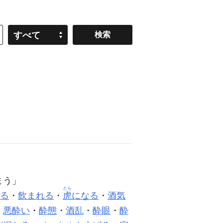
すべて
まう」
とら
る
・
飲まれる
・
虎
になる
・
酒気
・
悪酔い
・
酔態
・
酒乱
・
酔眼
・
酔