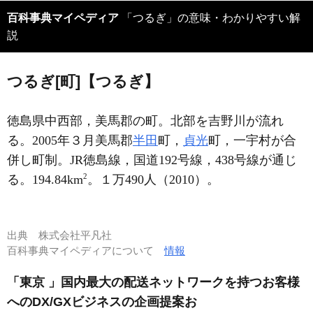
百科事典マイペディア
「つるぎ」の意味・わかりやすい解
説
つるぎ[町]【つるぎ】
徳島県中西部，美馬郡の町。北部を吉野川が流れ
る。2005年３月美馬郡
半田
町，
貞光
町，一宇村が合
併し町制。JR徳島線，国道192号線，438号線が通じ
2
る。194.84km
。１万490人（2010）。
出典
株式会社平凡社
百科事典マイペディアについて
情報
「東京 」国内最大の配送ネットワークを持つお客様
へのDX/GXビジネスの企画提案お