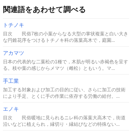
関連語をあわせて調べる
トチノキ
目次 民俗7枚の小葉からなる大型の掌状複葉と白い大き
な円錐花序をつけるトチノキ科の落葉高木で，庭園...
アカマツ
日本の代表的な二葉松の1種で，木肌が明るい赤褐色を呈す
る。枝や葉の感じからメマツ（雌松）ともいう。マ...
手工業
加工する対象および加工の目的に従い、さらに加工の技術
により手足、とくに手の作業に依存する労働の給付。...
エノキ
目次 民俗暖地に見られるニレ科の落葉大高木で，街道
沿いなどに植えられ，縁切り・縁結びなどの特殊ない...