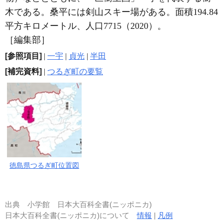
木である。桑平には剣山スキー場がある。面積194.84
平方キロメートル、人口7715（2020）。
［編集部］
[参照項目]
|
一宇
|
貞光
|
半田
[補完資料]
|
つるぎ町の要覧
徳島県つるぎ町位置図
出典
小学館 日本大百科全書(ニッポニカ)
日本大百科全書(ニッポニカ)について
情報
|
凡例