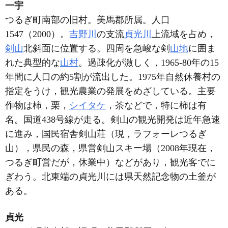
一宇
つるぎ町南部の旧村。美馬郡所属。人口
1547（2000）。
吉野川
の支流
貞光川
上流域を占め，
剣山
北斜面に位置する。四周を急峻な剣
山地
に囲ま
れた典型的な
山村
。過疎化が激しく，1965-80年の15
年間に人口の約5割が流出した。1975年自然休養村の
指定をうけ，観光農業の発展をめざしている。主要
作物は柿，栗，
シイタケ
，茶などで，特に柿は有
名。国道438号線が走る。剣山の観光開発は近年急速
に進み，国民宿舎剣山荘（現，ラフォーレつるぎ
山），県民の森，県営剣山スキー場（2008年現在，
つるぎ町営だが，休業中）などがあり，観光客でに
ぎわう。北東端の貞光川には県天然記念物の土釜が
ある。
貞光