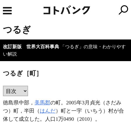
つるぎ
改訂新版 世界大百科事典
「つるぎ」の意味・わかりやす
い解説
つるぎ［町］
徳島県中部，
美馬郡
の町。2005年3月貞光（さだみ
つ）町，半田（
はんだ
）町と一宇（いちう）村が合
体して成立した。人口1万0490（2010）。