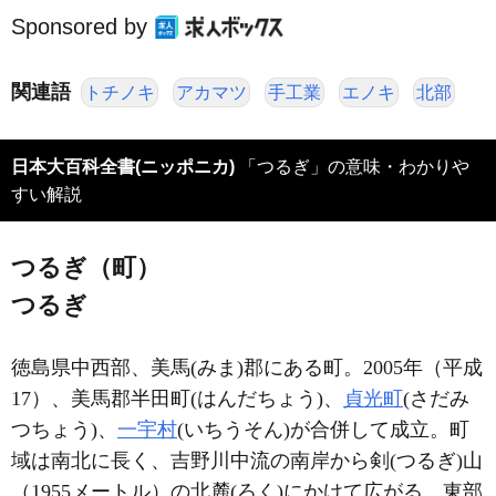
Sponsored by
関連語
トチノキ
アカマツ
手工業
エノキ
北部
日本大百科全書(ニッポニカ)
「つるぎ」の意味・わかりや
すい解説
つるぎ（町）
つるぎ
徳島県中西部、美馬(みま)郡にある町。2005年（平成
17）、美馬郡半田町(はんだちょう)、
貞光町
(さだみ
つちょう)、
一宇村
(いちうそん)が合併して成立。町
域は南北に長く、吉野川中流の南岸から剣(つるぎ)山
（1955メートル）の北麓(ろく)にかけて広がる。東部