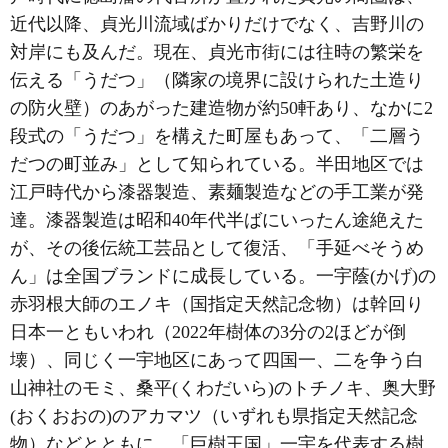
近代以降、貞光川流域ばかりだけでなく、吉野川の
対岸にも及んだ。現在、貞光市街には往時の繁栄を
伝える「うだつ」（隣家の境界に設けられた土造り
の防火壁）のあがった建造物が約50軒あり、なかに2
段式の「うだつ」を構えた町屋もあって、「二層う
だつの町並み」として知られている。半田地区では
江戸時代から漆器製造、素麺製造などの手工業が発
達。漆器製造は昭和40年代半ばにいったん途絶えた
が、その後伝統工芸品として復活、「手延べそうめ
ん」は全国ブランドに成長している。一宇蔭(かげ)の
赤羽根大師のエノキ（国指定天然記念物）は幹回り
日本一ともいわれ（2022年樹体の3分の2ほどが倒
壊）、同じく一宇地区にあって四国一、二を争う白
山神社のモミ、桑平(くわだいら)のトチノキ、奥大野
(おくおおの)のアカマツ（いずれも県指定天然記念
物）などとともに、「巨樹王国」一宇を代表する樹