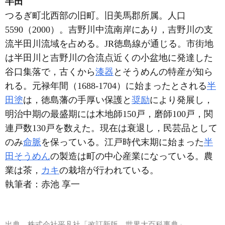
半田
つるぎ町北西部の旧町。旧美馬郡所属。人口
5590（2000）。吉野川中流南岸にあり，吉野川の支
流半田川流域を占める。JR徳島線が通じる。市街地
は半田川と吉野川の合流点近くの小盆地に発達した
谷口集落で，古くから
漆器
とそうめんの特産が知ら
れる。元禄年間（1688-1704）に始まったとされる
半
田塗
は，徳島藩の手厚い保護と
奨励
により発展し，
明治中期の最盛期には木地師150戸，磨師100戸，関
連戸数130戸を数えた。現在は衰退し，民芸品として
のみ
命脈
を保っている。江戸時代末期に始まった
半
田そうめん
の製造は町の中心産業になっている。農
業は茶，
カキ
の栽培が行われている。
執筆者：
赤池 享一
出典
株式会社平凡社「改訂新版 世界大百科事典」