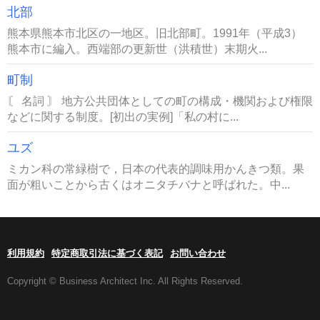
北部
熊本県熊本市北区の一地区。旧北部町。1991年（平成3）
熊本市に編入。西端部の更新世（洪積世）末期火...
町制
〘 名詞 〙 地方公共団体としての町の構成・機関および権限
などに関する制度。[初出の実例]「私の村に...
ユズ
ミカン科の常緑樹で，日本の代表的調味用かんきつ類。果
面が粗いことから古くはオニタチバナと呼ばれた。中...
利用規約
特定商取引法に基づく表記
お問い合わせ
Copyright © Business Architect Inc. All Rights Reserved.