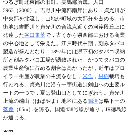
つるぎ町北東部の旧町。美馬郡所属。人口
5963（2000）。吉野川中流部南岸にあり，貞光川が
中央部を北流し，山地が町域の大部分を占める。市
街地は吉野川と貞光川の合流点近くの河岸段丘上に
発達した
谷口集落
で，古くから県西部における商業
の中心地として栄えた。江戸時代中期，刻みタバコ
製造が盛んとなり，1897年には県下初のタバコ収納
所と刻みタバコ工場が誘致された。かつてタバコの
農業生産額に占める割合は高かったが，近年はブロ
イラー生産が農業の主流をなし，
米作
，
果樹
栽培も
行われる。貞光川に沿う一宇街道は剣山への主要ル
ートの一つで，夏は登山口としてにぎわう。貞光川
上流の端山（はばやま）地区にある
鳴滝
は県下一の
落差
（85m）を誇る。国道438号線が通り，JR徳島線
が通じる。