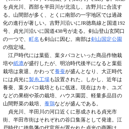
を貞光川、西部を半田川が北流し、吉野川に合流す
る。山間部が多く、とくに南部の一宇地区では過疎
化の進行が著しい。吉野川沿いにJR徳島線と国道192
号、貞光川沿いに国道438号が走る。剣山登山玄関口
の一つで、
町名
も剣山に因む。南部は
剣山国定公園
の指定域。
江戸時代には葉藍、葉タバコといった商品作物栽
培や
紙漉
が盛行したが、明治時代後半になると葉藍
栽培は衰退、かわって
養蚕
が盛んとなり、大正時代
には貞光に
製糸工場
も設置された。しかし、近年は
養蚕、葉タバコ栽培ともに低迷。現在はカキ、ユズ
などの果樹や茶の栽培、ハウス園芸、軽量多品目の
山間野菜の栽培、
養鶏
などが盛んである。
貞光川、半田川の河口近くに形成される貞光市
街、半田市街はそれぞれの谷口集落として発達。江
戸時代に徳島藩の代官所が置かれた貞光の商圏は、