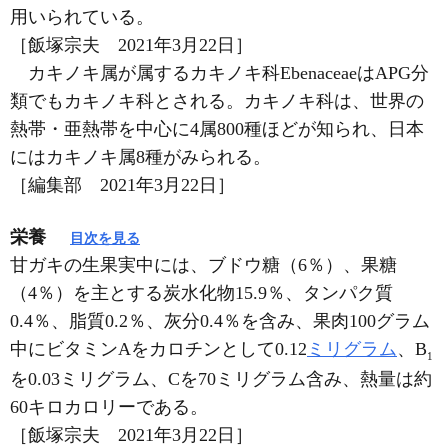
用いられている。
［飯塚宗夫 2021年3月22日］
カキノキ属が属するカキノキ科EbenaceaeはAPG分
類でもカキノキ科とされる。カキノキ科は、世界の
熱帯・亜熱帯を中心に4属800種ほどが知られ、日本
にはカキノキ属8種がみられる。
［編集部 2021年3月22日］
栄養
目次を見る
甘ガキの生果実中には、ブドウ糖（6％）、果糖
（4％）を主とする炭水化物15.9％、タンパク質
0.4％、脂質0.2％、灰分0.4％を含み、果肉100グラム
中にビタミンAをカロチンとして0.12
ミリグラム
、B
1
を0.03ミリグラム、Cを70ミリグラム含み、熱量は約
60キロカロリーである。
［飯塚宗夫 2021年3月22日］