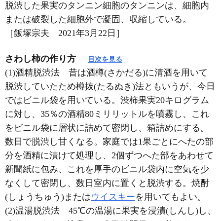
脱渋した果実のタンニン細胞のタンニンは、細胞内
または破裂した細胞外で凝固、収縮している。
［飯塚宗夫 2021年3月22日］
さわし柿の作り方
目次を見る
(1)酒精脱渋法 昔は酒樽(さかだる)に清酒を用いて
脱渋していたため樽抜(たるぬき)法ともいうが、今日
ではビニル袋を用いている。渋柿果実20キログラム
に対し、35％の酒精80ミリリットルを噴霧し、これ
をビニル袋に層状に詰めて密閉し、箱詰めにする。
数日で脱渋し甘くなる。家庭では1果ごとにへたの部
分を酒精に漬けて処理し、2個ずつへた部をあわせて
新聞紙に包み、これを厚手のビニル袋内に空気を少
なくして密閉し、数日室内に置くと脱渋する。焼酎
(しょうちゅう)または
ウイスキー
を用いてもよい。
(2)温湯脱渋法 45℃の温湯に果実を浸漬(しんし)し、