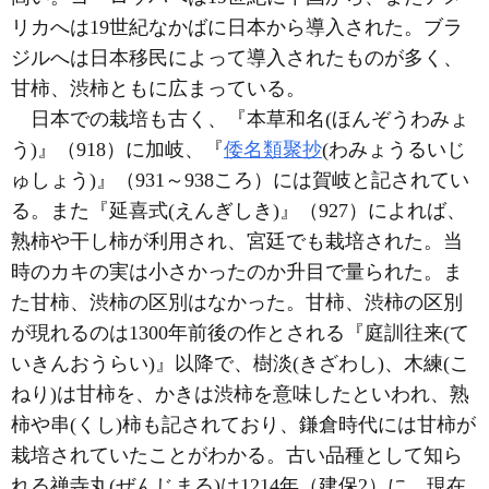
リカへは19世紀なかばに日本から導入された。ブラ
ジルへは日本移民によって導入されたものが多く、
甘柿、渋柿ともに広まっている。
日本での栽培も古く、『本草和名(ほんぞうわみょ
う)』（918）に加岐、『
倭名類聚抄
(わみょうるいじ
ゅしょう)』（931～938ころ）には賀岐と記されてい
る。また『延喜式(えんぎしき)』（927）によれば、
熟柿や干し柿が利用され、宮廷でも栽培された。当
時のカキの実は小さかったのか升目で量られた。ま
た甘柿、渋柿の区別はなかった。甘柿、渋柿の区別
が現れるのは1300年前後の作とされる『庭訓往来(て
いきんおうらい)』以降で、樹淡(きざわし)、木練(こ
ねり)は甘柿を、かきは渋柿を意味したといわれ、熟
柿や串(くし)柿も記されており、鎌倉時代には甘柿が
栽培されていたことがわかる。古い品種として知ら
れる禅寺丸(ぜんじまる)は1214年（建保2）に、現在