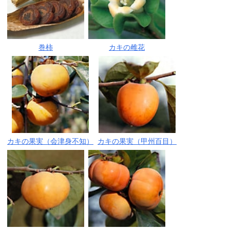
巻柿
カキの雌花
カキの果実（会津身不知）
カキの果実（甲州百目）