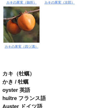
カキの果実（御所）
カキの果実（次郎）
カキの果実（四ツ溝）
カキ（牡蠣）
かき / 牡蠣
oyster
英語
huître
フランス語
Auster
ドイツ語