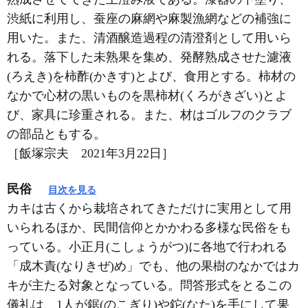
渋紙に利用し、蚕座の麻網や麻製漁網などの補強に
用いた。また、清酒醸造過程の清澄剤として用いら
れる。落下した未熟果を集め、発酵熟成させた濾液
(ろえき)を柿酢(かきす)とよび、食用とする。柿材の
なかで心材の黒いものを黒柿材(くろがきざい)とよ
び、家具に珍重される。また、材はゴルフのクラブ
の部品ともする。
［飯塚宗夫 2021年3月22日］
民俗
目次を見る
カキは古くから栽培されてきただけに実用として用
いられるほか、民間信仰とかかわる多様な民俗をも
っている。小正月(こしょうがつ)に各地で行われる
「成木責(なりきぜ)め」でも、他の果樹のなかではカ
キが主たる対象となっている。問答形式をとるこの
儀礼は、1人が鋸(のこぎり)や鉈(なた)を手にして果