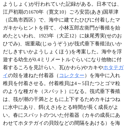
ようしょく)が行われていた記録がある。日本では、
江戸初期の1670年（寛文10）ごろ安芸(あき)国草津
（広島市西区）で、海中に建てたひびに付着したマ
ガキからヒントを得て、小林五郎左衛門が養殖を始
めたといわれ、1923年（大正12）に妹尾秀実(せのお
ひでみ)、堀重蔵(じゅうぞう)が筏式垂下養殖法(いか
だしきすいかようしょくほう)を考案した。海中を浮
遊する幼生が0.4ミリメートルぐらいになり他物に付
着するころを見計らい、瓦(かわら)やカキや
ホタテガ
イ
の殻を連ねた付着器（
コレクター
）を海中に入れ
稚貝を付着させる。付着稚貝は4～5日たつとゴマ粒
のような種ガキ（スパット）になる。筏式垂下養殖
は、筏が潮の干満とともに上下するためカキはつね
に水中にあり、餌(えさ)をとる時間が長く成長がよ
い。春にスパットのついた付着器（カキの成長にあ
わせてホタテガイの貝殻などの間隔をあける）を海