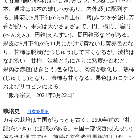
で各室1個の胚珠(はいしゅ)をもつ。雄花には11～25
本、通常は16本の雄しべがあり、内外2列に配列す
る。開花は5月下旬から6月上旬、蜜(みつ)を分泌し芳
香が強い。果実は大小さまざまで、円、楕円、扁円
(へんえん)、円錐(えんすい)、長円錐形などがある。
果皮は9月下旬から11月にかけて黄ないし黄赤色とな
り、甘柿は脱渋(だつじゅう)して甘くなるが、渋柿は
なお渋い。甘柿、渋柿ともにさらに熟度が進むと、
果肉は赤橙(せきとう)色を増し、肉質が軟化し、熟柿
(じゅくし)となり、渋柿も甘くなる。果色はカロチン
およびリコピンによる。
［飯塚宗夫 2021年3月22日］
栽培史
目次を見る
カキの栽培は中国がもっとも古く、2500年前の『礼
記(らいき)』に記載がある。中国中部陝西(せんせい)
省を含む地方では、前漢の文学者司馬相如(しばしょ