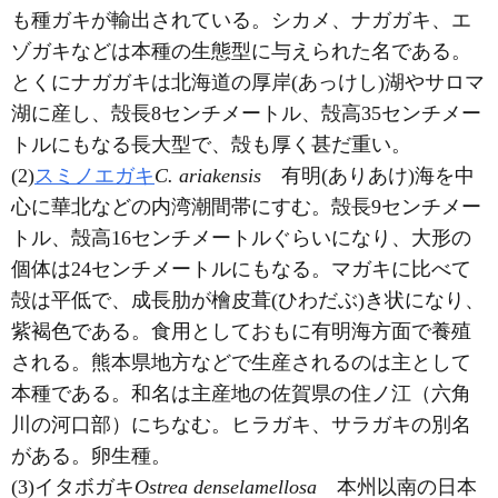
も種ガキが輸出されている。シカメ、ナガガキ、エ
ゾガキなどは本種の生態型に与えられた名である。
とくにナガガキは北海道の厚岸(あっけし)湖やサロマ
湖に産し、殻長8センチメートル、殻高35センチメー
トルにもなる長大型で、殻も厚く甚だ重い。
(2)
スミノエガキ
C. ariakensis
有明(ありあけ)海を中
心に華北などの内湾潮間帯にすむ。殻長9センチメー
トル、殻高16センチメートルぐらいになり、大形の
個体は24センチメートルにもなる。マガキに比べて
殻は平低で、成長肋が檜皮葺(ひわだぶ)き状になり、
紫褐色である。食用としておもに有明海方面で養殖
される。熊本県地方などで生産されるのは主として
本種である。和名は主産地の佐賀県の住ノ江（六角
川の河口部）にちなむ。ヒラガキ、サラガキの別名
がある。卵生種。
(3)イタボガキ
Ostrea denselamellosa
本州以南の日本