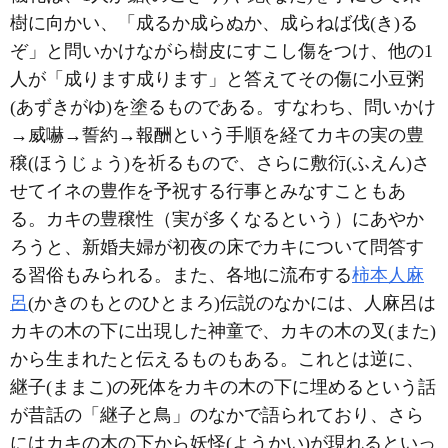
樹に向かい、「成るか成らぬか、成らねば伐(き)る
ぞ」と問いかけながら樹皮にすこし傷をつけ、他の1
人が「成ります成ります」と答えてその傷に小豆粥
(あずきがゆ)を塗るものである。すなわち、問いかけ
→威嚇→誓約→報酬という手順を経てカキの実の豊
穣(ほうじょう)を祈るもので、さらに敷衍(ふえん)さ
せてイネの豊作を予祝する行事とみなすこともあ
る。カキの豊穣性（実が多くなるという）にあやか
ろうと、新婚夫婦が初夜の床でカキについて問答す
る習俗もみられる。また、各地に流布する
柿本人麻
呂
(かきのもとのひとまろ)伝説のなかには、人麻呂は
カキの木の下に出現した神童で、カキの木の叉(また)
から生まれたと伝えるものもある。これとは逆に、
継子(ままこ)の死体をカキの木の下に埋めるという話
が昔話の「継子と鳥」のなかで語られており、さら
にはカキの木の下から妖怪(ようかい)が現れるといっ