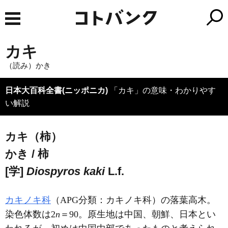
カキ
（読み）かき
日本大百科全書(ニッポニカ)
「カキ」の意味・わかりやす
い解説
カキ（柿）
かき / 柿
[学]
Diospyros kaki
L.f.
カキノキ科
（APG分類：カキノキ科）の落葉高木。
染色体数は2
n
＝90。原生地は中国、朝鮮、日本とい