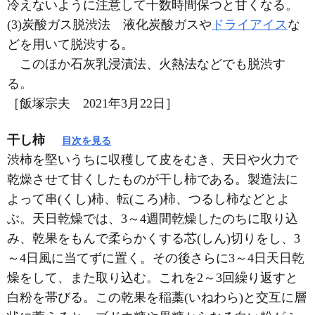
冷えないように注意して十数時間保つと甘くなる。
(3)炭酸ガス脱渋法 液化炭酸ガスや
ドライアイス
な
どを用いて脱渋する。
このほか石灰乳浸漬法、火熱法などでも脱渋す
る。
［飯塚宗夫 2021年3月22日］
干し柿
目次を見る
渋柿を堅いうちに収穫して皮をむき、天日や火力で
乾燥させて甘くしたものが干し柿である。製造法に
よって串(くし)柿、転(ころ)柿、つるし柿などとよ
ぶ。天日乾燥では、3～4週間乾燥したのちに取り込
み、乾果をもんで柔らかくする芯(しん)切りをし、3
～4日風に当てずに置く。その後さらに3～4日天日乾
燥をして、また取り込む。これを2～3回繰り返すと
白粉を帯びる。この乾果を稲藁(いねわら)と交互に層