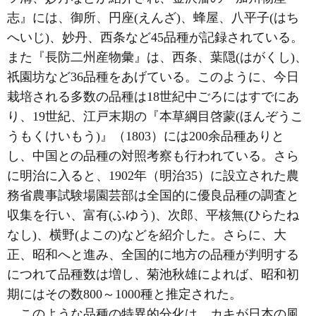
志』には、御所、円座(えんざ)、蜂屋、八平子(はち
へいじ)、妙丹、西条など45品種が記録されている。
また『長防二州産物彙』は、西条、葉隠(はがくし)、
祇園坊など36品種をあげている。このように、今日
栽培される多数の品種は18世紀中ごろにはすでにあ
り、19世紀、江戸末期の『本草綱目啓蒙(ほんぞうこ
うもくけいもう)』（1803）には200余品種ありと
し、中国との品種の対照考察も行われている。さら
に明治に入ると、1902年（明治35）に設立された農
務省農事試験場園芸部は全国的に優良品種の調査と
収集を行い、富有(ふゆう)、次郎、平核無(ひらたね
なし)、横野(よこの)などを紹介した。さらに、大
正、昭和へと進み、全国的に地方の品種が判明する
につれて品種数は増し、菊池秋雄によれば、昭和初
期にはその数800～1000種と推定された。
このような品種の特異的分化は、カキが日本の風