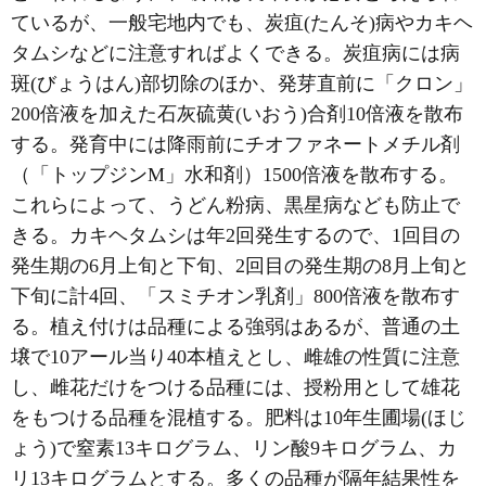
ているが、一般宅地内でも、炭疽(たんそ)病やカキヘ
タムシなどに注意すればよくできる。炭疽病には病
斑(びょうはん)部切除のほか、発芽直前に「クロン」
200倍液を加えた石灰硫黄(いおう)合剤10倍液を散布
する。発育中には降雨前にチオファネートメチル剤
（「トップジンM」水和剤）1500倍液を散布する。
これらによって、うどん粉病、黒星病なども防止で
きる。カキヘタムシは年2回発生するので、1回目の
発生期の6月上旬と下旬、2回目の発生期の8月上旬と
下旬に計4回、「スミチオン乳剤」800倍液を散布す
る。植え付けは品種による強弱はあるが、普通の土
壌で10アール当り40本植えとし、雌雄の性質に注意
し、雌花だけをつける品種には、授粉用として雄花
をもつける品種を混植する。肥料は10年生圃場(ほじ
ょう)で窒素13キログラム、リン酸9キログラム、カ
リ13キログラムとする。多くの品種が隔年結果性を