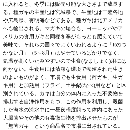
に入れると、冬季には販売可能な大きさまで成長す
る。種ガキの主産地は宮城県で、生産地は三陸各地
や広島県、有明海などである。種ガキは北アメリカ
へも輸出される。マガキの場合も、ヨーロッパやア
メリカの食用ガキと同様冬季がもっとも肥えていて
美味で、それらの国々でよくいわれるように「Rのつ
かない月」（5～8月）はやせているばかりでなく、
気温が高くいたみやすいので生食(なましょく)用には
向かない。生食用には清潔な環境で養殖された生き
のよいものがよく、市場でも生食用（酢ガキ、生ガ
キ用）と加熱用（フライ、土手鍋(なべ)用など）と区
別されている。カキは自分の体内に入った不要物を
排出する自浄作用をもつ。この作用を利用し、殺菌
した海水の流水中に一昼夜程度飼って体内にあった
大腸菌やその他の有毒微生物を排出させたものが
「無菌ガキ」という商品名で市場に出されている。