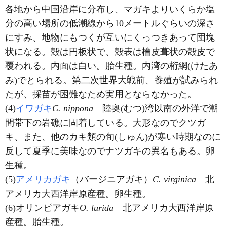
各地から中国沿岸に分布し、マガキよりいくらか塩
分の高い場所の低潮線から10メートルぐらいの深さ
にすみ、地物にもつくが互いにくっつきあって団塊
状になる。殻は円板状で、殻表は檜皮葺状の殻皮で
覆われる。内面は白い。胎生種。内湾の桁網(けたあ
み)でとられる。第二次世界大戦前、養殖が試みられ
たが、採苗が困難なため実用とならなかった。
(4)
イワガキ
C. nippona
陸奥(むつ)湾以南の外洋で潮
間帯下の岩礁に固着している。大形なのでクツガ
キ、また、他のカキ類の旬(しゅん)が寒い時期なのに
反して夏季に美味なのでナツガキの異名もある。卵
生種。
(5)
アメリカガキ
（バージニアガキ）
C. virginica
北
アメリカ大西洋岸原産種。卵生種。
(6)オリンピアガキ
O. lurida
北アメリカ大西洋岸原
産種。胎生種。