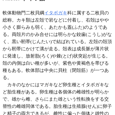
軟体動物門二枚貝綱
イタボガキ
科に属する二枚貝の
総称。カキ類は左殻で岩などに付着し、右殻はやや
小さく膨らみも弱く、あたかも蓋(ふた)のようであ
る。両殻片のかみ合せには明らかな鉸歯(こうし)がな
く、黒い靭帯(じんたい)で結ばれている。左殻の殻頂
から靭帯にかけて溝が走る。殻表は成長脈が薄片状
に発達し、放射肋(ろく)や棘(とげ)状突起が生じる。
殻の内側は白い種が多いが、紫色や黄褐色を帯びる
種もある。軟体部は中央に貝柱（閉殻筋）が一つあ
る。
カキのなかにはマガキなど卵生種とイタボガキな
ど胎生種がある。卵生種は各個体の雌雄性が明らか
で、雄から雌、さらにまた雄という性転換をする交
替性の雌雄同体である。胎生種は生殖腺(せん)に卵子
と精子の両方できるが、雌性に偏った個体と雄性の