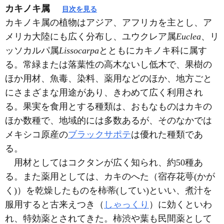
カキノキ属
目次を見る
カキノキ属の植物はアジア、アフリカを主とし、ア
メリカ大陸にも広く分布し、ユウクレア属
Euclea
、リ
ッソカルパ属
Lissocarpa
とともにカキノキ科に属す
る。常緑または落葉性の高木ないし低木で、果樹の
ほか用材、魚毒、染料、薬用などのほか、地方ごと
にさまざまな用途があり、きわめて広く利用され
る。果実を食用とする種類は、おもなものはカキの
ほか数種で、地域的には多数あるが、そのなかでは
メキシコ原産の
ブラックサポテ
は優れた種類であ
る。
用材としてはコクタンが広く知られ、約50種あ
る。また薬用としては、カキのへた（宿存花萼(かが
く)）を乾燥したものを柿蒂(してい)といい、煮汁を
服用すると古来えつき（
しゃっくり
）に効くといわ
れ、特効薬とされてきた。柿渋や葉も民間薬として