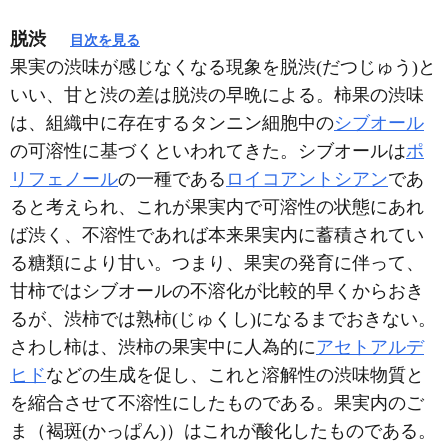
脱渋
目次を見る
果実の渋味が感じなくなる現象を脱渋(だつじゅう)と
いい、甘と渋の差は脱渋の早晩による。柿果の渋味
は、組織中に存在するタンニン細胞中の
シブオール
の可溶性に基づくといわれてきた。シブオールは
ポ
リフェノール
の一種である
ロイコアントシアン
であ
ると考えられ、これが果実内で可溶性の状態にあれ
ば渋く、不溶性であれば本来果実内に蓄積されてい
る糖類により甘い。つまり、果実の発育に伴って、
甘柿ではシブオールの不溶化が比較的早くからおき
るが、渋柿では熟柿(じゅくし)になるまでおきない。
さわし柿は、渋柿の果実中に人為的に
アセトアルデ
ヒド
などの生成を促し、これと溶解性の渋味物質と
を縮合させて不溶性にしたものである。果実内のご
ま（褐斑(かっぱん)）はこれが酸化したものである。