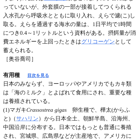
っていないが、外套膜の一部が接着してつくられる
入水孔から呼吸水とともに取り入れ、えらで濾(こ)し
取る。えらを通過する海水の量は、1日平均で1時間
につき0.4～1リットルという資料がある。摂餌量が消
費エネルギーを上回ったときは
グリコーゲン
として
蓄えられる。
［奥谷喬司］
有用種
目次を見る
日本のみならず、ヨーロッパやアメリカでもカキ類
は「海のミルク」とよばれて食用にされ、重要な種
は養殖されている。
(1)マガキ
Crassostrea gigas
卵生種で、樺太(からふ
と)（
サハリン
）から日本全土、朝鮮半島、沿海州、
中国沿岸に分布する。日本ではもっとも普通に養殖
され、宮城県、広島県などが主産地で、アメリカに