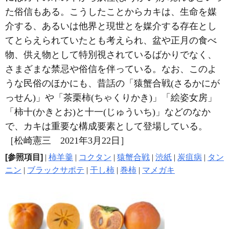
た俗信もある。こうしたことからカキは、生命を媒
介する、あるいは他界と現世とを媒介する存在とし
てとらえられていたとも考えられ、盆や正月の食べ
物、供え物として特別視されているばかりでなく、
さまざまな禁忌や俗信を伴っている。なお、このよ
うな民俗のほかにも、昔話の「猿蟹合戦(さるかにが
っせん)」や「茶栗柿(ちゃくりかき)」「絵姿女房」
「柿十(かきとお)と十一(じゅういち)」などのなか
で、カキは重要な構成要素として登場している。
［松崎憲三 2021年3月22日］
[参照項目]
|
柿羊羹
|
コクタン
|
猿蟹合戦
|
渋紙
|
炭疽病
|
タン
ニン
|
ブラックサポテ
|
干し柿
|
巻柿
|
マメガキ