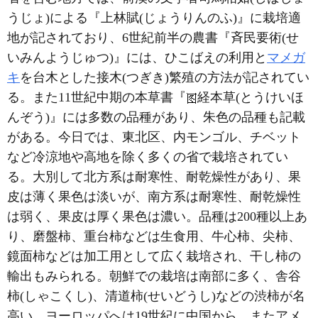
うじょ)による『上林賦(じょうりんのふ)』に栽培適
地が記されており、6世紀前半の農書『斉民要術(せ
いみんようじゅつ)』には、ひこばえの利用と
マメガ
キ
を台木とした接木(つぎき)繁殖の方法が記されてい
る。また11世紀中期の本草書『
経本草(とうけいほ
んぞう)』には多数の品種があり、朱色の品種も記載
がある。今日では、東北区、内モンゴル、チベット
など冷涼地や高地を除く多くの省で栽培されてい
る。大別して北方系は耐寒性、耐乾燥性があり、果
皮は薄く果色は淡いが、南方系は耐寒性、耐乾燥性
は弱く、果皮は厚く果色は濃い。品種は200種以上あ
り、磨盤柿、重台柿などは生食用、牛心柿、尖柿、
鏡面柿などは加工用として広く栽培され、干し柿の
輸出もみられる。朝鮮での栽培は南部に多く、舎谷
柿(しゃこくし)、清道柿(せいどうし)などの渋柿が名
高い。ヨーロッパへは19世紀に中国から、またアメ