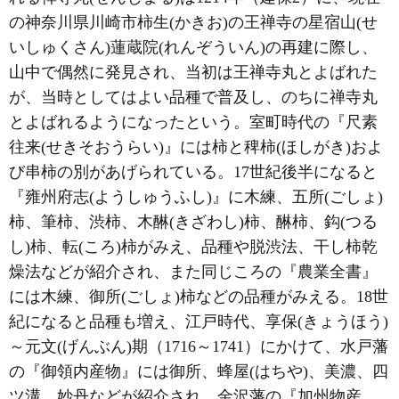
の神奈川県川崎市柿生(かきお)の王禅寺の星宿山(せ
いしゅくさん)蓮蔵院(れんぞういん)の再建に際し、
山中で偶然に発見され、当初は王禅寺丸とよばれた
が、当時としてはよい品種で普及し、のちに禅寺丸
とよばれるようになったという。室町時代の『尺素
往来(せきそおうらい)』には柿と稗柿(ほしがき)およ
び串柿の別があげられている。17世紀後半になると
『雍州府志(ようしゅうふし)』に木練、五所(ごしょ)
柿、筆柿、渋柿、木醂(きざわし)柿、醂柿、鈎(つる
し)柿、転(ころ)柿がみえ、品種や脱渋法、干し柿乾
燥法などが紹介され、また同じころの『農業全書』
には木練、御所(ごしょ)柿などの品種がみえる。18世
紀になると品種も増え、江戸時代、享保(きょうほう)
～元文(げんぶん)期（1716～1741）にかけて、水戸藩
の『御領内産物』には御所、蜂屋(はちや)、美濃、四
ツ溝、妙丹などが紹介され、金沢藩の『加州物産