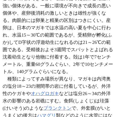
強い個体がある。一般に環境が不向きで成長の悪い
個体や、産卵後消耗の激しいときは雄性が強くな
る。肉眼的には卵巣と精巣の区別はつきにくい。産
卵は、日本のマガキでは水温の高い夏を中心に行わ
れ、水温15～30℃の範囲であるが、受精卵が孵化(ふ
か)してD字状の浮遊幼生になれるのは21～26℃の範
囲である。受精後およそ3週間でスパットとよばれる
沈着幼生となり他物に付着する。殻は1年で7センチ
メートル、重量60グラムぐらい、2年で10センチメー
トル、140グラムぐらいになる。
種類によってすみ場所が異なり、マガキは内湾奥
の塩分18～23の潮間帯の岩に付着しているが、外洋
性のケガキや
オハグロガキ
などは塩分26～34の外洋
水の影響のある岩礁にすむ。食餌(しょくじ)は珪藻
(けいそう)のような
プランクトン
で、外套膜(がいと
うまく)の後方は
ハマグリ
類などのように水管にはな