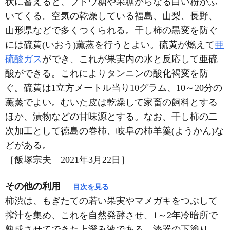
状に蓄えると、ブドウ糖や果糖からなる白い粉がふ
いてくる。空気の乾燥している福島、山梨、長野、
山形県などで多くつくられる。干し柿の黒変を防ぐ
には硫黄(いおう)薫蒸を行うとよい。硫黄が燃えて
亜
硫酸ガス
ができ、これが果実内の水と反応して亜硫
酸ができる。これによりタンニンの酸化褐変を防
ぐ。硫黄は1立方メートル当り10グラム、10～20分の
薫蒸でよい。むいた皮は乾燥して家畜の飼料とする
ほか、漬物などの甘味源とする。なお、干し柿の二
次加工として徳島の巻柿、岐阜の柿羊羹(ようかん)な
どがある。
［飯塚宗夫 2021年3月22日］
その他の利用
目次を見る
柿渋は、もぎたての若い果実やマメガキをつぶして
搾汁を集め、これを自然発酵させ、1～2年冷暗所で
熟成させてできた上澄み液である。漆器の下塗り、