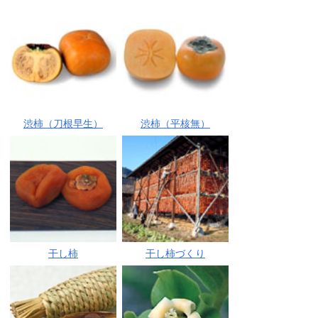
渋柿（刀根早生）
渋柿（平核無）
干し柿
干し柿づくり