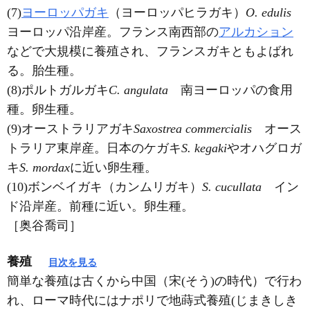
(7)
ヨーロッパガキ
（ヨーロッパヒラガキ）
O. edulis
ヨーロッパ沿岸産。フランス南西部の
アルカション
などで大規模に養殖され、フランスガキともよばれ
る。胎生種。
(8)ポルトガルガキ
C. angulata
南ヨーロッパの食用
種。卵生種。
(9)オーストラリアガキ
Saxostrea commercialis
オース
トラリア東岸産。日本のケガキ
S. kegaki
やオハグロガ
キ
S. mordax
に近い卵生種。
(10)ボンベイガキ（カンムリガキ）
S. cucullata
イン
ド沿岸産。前種に近い。卵生種。
［奥谷喬司］
養殖
目次を見る
簡単な養殖は古くから中国（宋(そう)の時代）で行わ
れ、ローマ時代にはナポリで地蒔式養殖(じまきしき