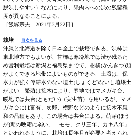
脱渋しやすい）などにより、果肉内への渋の残留程
度が異なることによる。
［飯塚宗夫 2021年3月22日］
栽培
目次を見る
沖縄と北海道を除く日本全土で栽培できる。渋柿は
東北地方でもよいが、甘柿は寒冷地では渋が残るた
め営利栽培は新潟と福島県までで、柑橘(かんきつ)類
がよくできる地帯によいものができる。土壌は、保
水力が強く停滞水のない埴土(しょくど)ないし埴壌土
がよい。繁殖は接木により、寒地ではマメガキ台、
暖地では共台(ともだい)（実生苗）を用いるが、マメ
ガキ台には富有、次郎、横野などのように接木不親
和の品種もあり、この場合は共台による。萌芽(ほう
が)期の晩霜に弱い。「モモ、クリ三年、カキ八年」
といわれるように、栽培は長年月が必要と考えられ