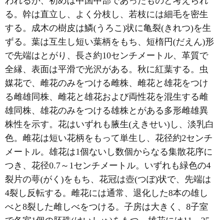
われるが、初めは中国中部であったものと考えられ
る。幹は直立し、よく分枝し、若枝には細毛を密生
する。成木の樹皮は鱗(うろこ)状に亀裂(きれつ)を生
ずる。葉は互生し短い葉柄をもち、短楕円(だえん)形
で先端はとがり、長さ約10センチメートル、革質で
全縁、表面は平滑で光沢がある。秋に紅葉する。虫
媒花で、雌花のみをつける雌株、雌花と雄花をつけ
る雌雄同株、雌花と雄花および両性花を混生する雌
雄同株、雄花のみをつける雄株とがある多形雌雄異
株性を示す。花はいずれも腋生(えきせい)し、淡乳白
色。雌花は短い花柄をもって単生し、花径約2センチ
メートル。雄花は1個ないし数個からなる集散花序に
つき、花径0.7～1センチメートル。いずれも緑色の4
裂片の萼(がく)をもち、花冠は壺(つぼ)状で、先端は
4裂し反転する。雌花には通常、退化した8本の雄し
べと8裂した雌しべをつける。子房は大きく、8子室