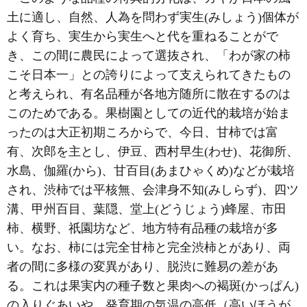
土に適し、自然、人為を問わず実生(みしょう)個体が
よく育ち、実生から実生へと代を重ねることがで
き、この間に農民によって選抜され、「わが家の柿
こそ日本一」との誇りによって支えられてきたもの
と考えられ、有名品種が各地方随所に散在するのは
このためである。果樹園としての近代的栽培が始ま
ったのは大正初期ころからで、今日、甘柿では富
有、次郎を主とし、伊豆、西村早生(わせ)、花御所、
水島、伽羅(から)、甘百目(あまひゃくめ)などが栽培
され、渋柿では平核無、会津身不知(みしらず)、四ツ
溝、甲州百目、葉隠、堂上(どうじょう)蜂屋、市田
柿、横野、祇園坊など、地方特有品種の栽培が多
い。なお、柿には完全甘柿と完全渋柿とがあり、両
者の間に多様の変異があり、脱渋に難易の差があ
る。これは果実内の種子数と果肉への褐斑(かっぱん)
の入りぐあいや、発育期の気温の高低（高いほうが