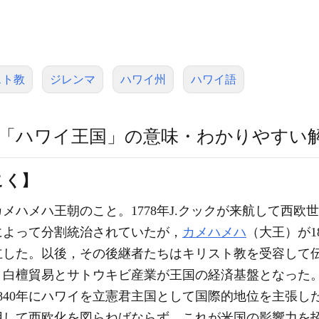
スト教
ジレンマ
ハワイ州
ハワイ語
「ハワイ王国」の意味・わかりやすい
こく】
カメハメハ王朝のこと。1778年J.クックが来航して西
によって分割統治されていたが，
カメハメハ
（大王）が1
立した。以後，その後継者たちはキリスト教を受容して
。白檀貿易とサトウキビ産業が王国の経済基盤となった
840年にハワイを立憲君主国として国際的地位を主張し
用して西欧化を図らねばならず，これが米国の影響力を