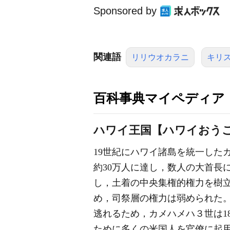
Sponsored by
関連語
リリウオカラニ
キリ
百科事典マイペディア
ハワイ王国【ハワイおう
19世紀にハワイ諸島を統一した
約30万人に達し，数人の大首長
し，土着の中央集権的権力を樹
め，司祭層の権力は弱められた
逃れるため，カメハメハ３世は1
ために多くの米国人を官僚に起