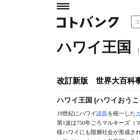
ハワイ王国
（
改訂新版 世界大百科
ハワイ王国 (ハワイおうこ
19世紀にハワイ
諸島
を統一した
第1波は750年ごろマルキーズ（
様ハワイにも階層社会が形成さ