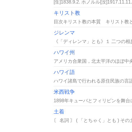
[生]1838.9.2. ホノルル[没]1917
キリスト教
目次キリスト教の本質 キリスト教
ジレンマ
《「ディレンマ」とも》１ 二つの相
ハワイ州
アメリカ合衆国，北太平洋のほぼ中央
ハワイ語
ハワイ諸島で行われる原住民族の言語
米西戦争
1898年キューバとフィリピンを舞
土着
〘 名詞 〙 ( 「とちゃく」とも )