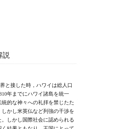
解説
欧世界と接した時，ハワイは総人口
810年までにハワイ諸島を統一
伝統的な神々への礼拝を禁じたた
。しかし米英仏など列強の干渉を
た。しかし国際社会に認められる
招く結果ともなり，王国にとって