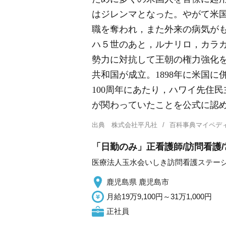
はジレンマとなった。やがて米
職を奪われ，また外来の病気がも
ハ５世のあと，ルナリロ，カラカ
勢力に対抗して王朝の権力強化を
共和国が成立。1898年に米国に併
100周年にあたり，ハワイ先住
が関わっていたことを公式に認
出典
株式会社平凡社
百科事典マイペデ
「日勤のみ」正看護師/訪問看護
医療法人玉水会いしき訪問看護ステー
鹿児島県 鹿児島市
月給19万9,100円～31万1,000円
正社員