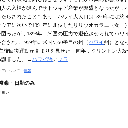
国人の入植が進んでサトウキビ産業が隆盛となったが，
たらされたこともあり，ハワイ人人口は1890年には約
ウアに次いで1891年に即位したリリウオカラニ（女王
図ったが，1893年，米国の圧力で退位させられてハワイ
合され，1959年に米国の50番目の州（
ハワイ
州）となっ
民主権回復運動が高まりを見せた。同年，クリントン大
め謝罪した。→
ハワイ語
／
フラ
ィアについて
情報
/常勤・日勤のみ
ション