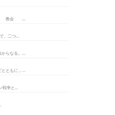
 教会 ...
二つ...
らなる。...
ともに，...
争と...
.