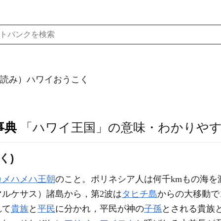
読み）ハワイおうこく
事典
「ハワイ王国」の意味・わかりや
く)
カメハメハ王朝
のこと。ポリネシア人は何千kmもの海を
マルケサス）諸島から，第2波は
タヒチ島
からの大移動で
れて
貴族
と
平民
に分かれ，平民が神の
子孫
とされる貴族