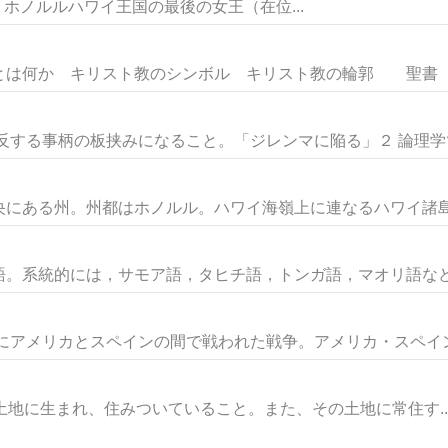
.11.11. ホノルルハワイ王国の最後の女王（在位...
とは何か キリスト教のシンボル キリスト教の輪郭 聖書
反する事柄の板挟みになること。「ジレンマに陥る」２ 論理学で、
にある州。州都はホノルル。ハワイ海嶺上に連なるハワイ諸島か
。系統的には，サモア語，タヒチ語，トンガ語，マオリ語などと
台にアメリカとスペインの間で戦われた戦争。アメリカ・スペイン戦
 その土地に生まれ、住みついていること。また、その土地に常住す..