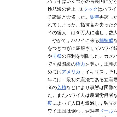
ハワイはいくつかの首長国に分
検航海の途上，J.
クック
はハワイ
チ諸島と命名した。
翌年
再訪し
れてしまった。指揮官を失った
イの総人口は30万人に達し，数
やがて，ハワイに来る
捕鯨船
をつぎつぎに屈服させてハワイ
や
司祭
の権利を制限した。カメ
で司祭階級の
権力
を奪い，王朝
めには
アメリカ
，イギリス，そ
年には，最初の憲法である立憲
者の
入植
などにより事態は困難
た。またハワイ人は農園労働者
疫
によって人口も激減し，独立
ワイ王国は倒れ，翌94年
ドール