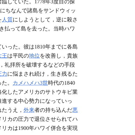
臨していた。1778年3度目の探
にちなんで諸島をサンドウィッ
を
人質
にしようとして，逆に殺さ
焼き払って島を去った。当時ハワ
いった。彼は1810年までに各島
大王
は平民の
地位
を改善し，貴族
，礼拝所を破壊するなどの手段
圧力
に悩まされ続け，生き残るた
った。
カメハメハ3世
時代の1840
格化したアメリカのサトウキビ業
推進する中心勢力になっていっ
れたうえ，
外来
者の持ち込んだ
悪
メリカの圧力で退位させられてハ
リカは1900年ハワイ併合を実現