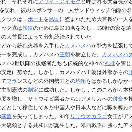
かれ，それぞれに
アリイ・アイモク
と呼ばれる大首長が君
を訪れ，彼のスポンサーの一人サンドウィッチ伯爵の名
たクックは，
ボート
を
島民
に盗まれたため大首長の一人
クック隊は
報復
のために島民10名を殺し，150軒の家を
人の大首長によって分割統治されていた。
などから銃砲火器を入手した
カメハメハ
が勢力を拡張して
統一を完成し，カメハメハ
王朝
を樹立した。
カメハメハ
ハメハ2世以降の後継者たちも伝統的な神々の
礼拝
を禁じ
の安定に努めた。しかし，カメハメハ王朝は外部からの
して
フラ
ンスなどの外国勢力との
均衡
をはかるしかなか
君主制憲法の
制定
に成功した。しかし，このころから本
の度を増し，サトウキビ業者たちはアメリカへの
併合
を
などとして移住してきた中国人や日本人などに職を奪わ
の
基盤
を失ってしまった。93年
リリウオカラニ
女王がア
を大統領とする共和国が誕生した。米西戦争に勝ったアメ