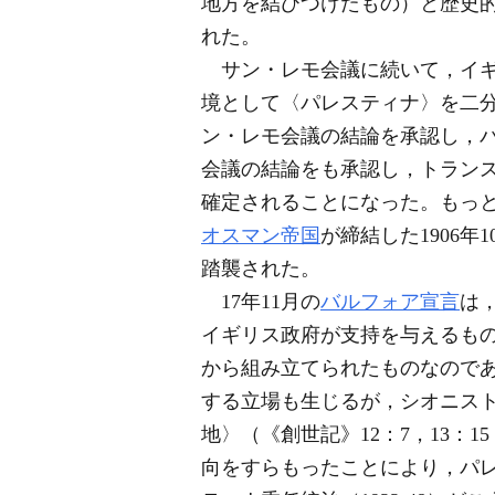
地方を結びつけたもの）と歴史
れた。
サン・レモ会議に続いて，イギリス
境として〈パレスティナ〉を二
ン・レモ会議の結論を承認し，パ
会議の結論をも承認し，トラン
確定されることになった。もっ
オスマン帝国
が締結した1906
踏襲された。
17年11月の
バルフォア宣言
は
イギリス政府が支持を与えるも
から組み立てられたものなので
する立場も生じるが，シオニス
地〉（《創世記》12：7，13：
向をすらもったことにより，パレ