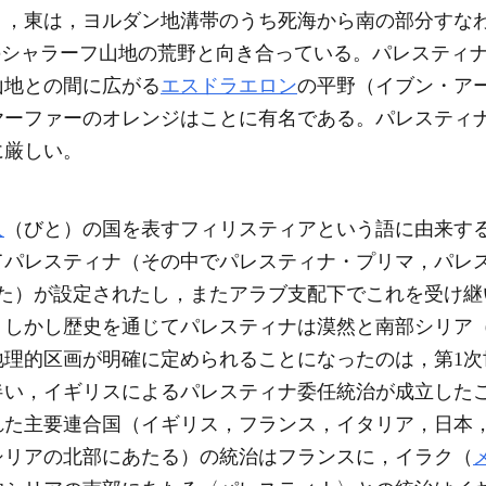
，東は，ヨルダン地溝帯のうち死海から南の部分すなわち
ン南部のシャラーフ山地の荒野と向き合っている。パレステ
山地との間に広がる
エスドラエロン
の平野（イブン・ア
ヤーファーのオレンジはことに有名である。パレスティ
に厳しい。
人
（びと）の国を表すフィリスティアという語に由来す
てパレスティナ（その中でパレスティナ・プリマ，パレ
れた）が設定されたし，またアラブ支配下でこれを受け継
，しかし歴史を通じてパレスティナは漠然と南部シリア
地理的区画が明確に定められることになったのは，第1次
い，イギリスによるパレスティナ委任統治が成立したこと
れた主要連合国（イギリス，フランス，イタリア，日本
シリアの北部にあたる）の統治はフランスに，イラク（