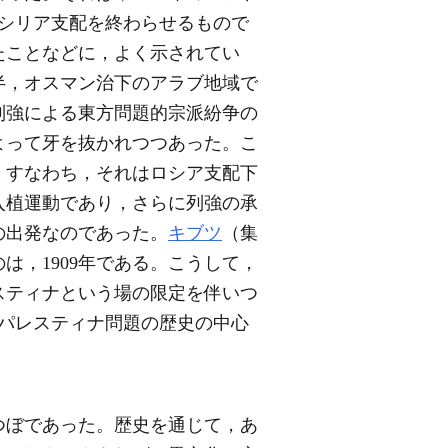
るシリア支配を終わらせるもので
たことなどに，よく示されてい
半，オスマン治下のアラブ地域で
列強による東方問題的宗派紛争の
よって牙を抜かれつつあった。こ
。すなわち，それはロシア支配下
入植運動であり，さらに列強の承
の出発なのであった。
キブツ
（集
，1909年である。こうして，
スティナという場の限定を伴いつ
パレスティナ問題の歴史の中心
つぼであった。歴史を通じて，あ