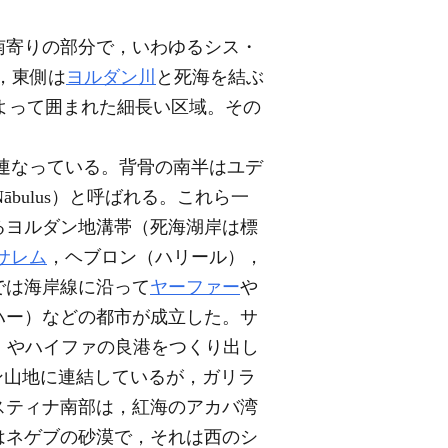
南寄りの部分で，いわゆるシス・
ン，東側は
ヨルダン川
と死海を結ぶ
トによって囲まれた細長い区域。その
が連なっている。背骨の南半はユデ
l Nābulus）と呼ばれる。これら一
るヨルダン地溝帯（死海湖岸は標
サレム
，ヘブロン（ハリール），
では海岸線に沿って
ヤーファー
や
ハー）などの都市が成立した。サ
コ）やハイファの良港をつくり出し
レバノン山地に連結しているが，ガリラ
スティナ南部は，紅海のアカバ湾
はネゲブの砂漠で，それは西のシ