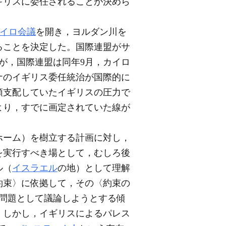
ギリスに委任されることが決めら
イロ会議
を開き，ヨルダン川を
ることを決定した。国際連盟がサ
が，国際連盟は同年9月，カイロ
ナのイギリス委任統治が国際的に
領支配していたイギリスの圧力で
により，すでに画定されていた線が
ホーム）を樹立する計画に対し，
を実行すべき場として，むしろ後
ル（
イスラエル
の地）として理解
約束〉に依拠して，その〈約束の
領域問題として議論しようとする傾
。しかし，イギリスによるパレス