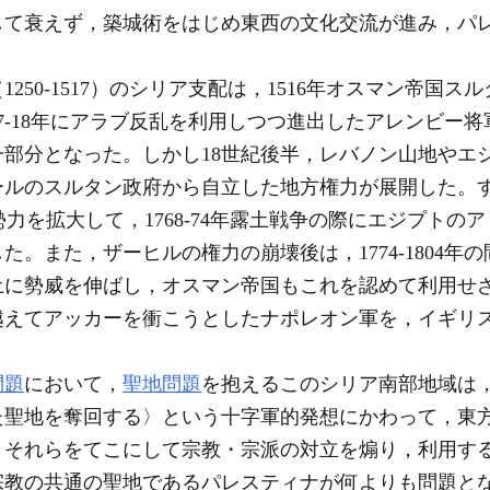
して衰えず，築城術をはじめ東西の文化交流が進み，パ
50-1517）のシリア支配は，1516年オスマン帝国ス
17-18年にアラブ反乱を利用しつつ進出したアレンビー
部分となった。しかし18世紀後半，レバノン山地やエ
ールのスルタン政府から自立した地方権力が展開した。
Umarは勢力を拡大して，1768-74年露土戦争の際にエジプ
。また，ザーヒルの権力の崩壊後は，1774-1804年
に勢威を伸ばし，オスマン帝国もこれを認めて利用せざる
越えてアッカーを衝こうとしたナポレオン軍を，イギリ
問題
において，
聖地問題
を抱えるこのシリア南部地域は
た聖地を奪回する〉という十字軍的発想にかわって，東
，それらをてこにして宗教・宗派の対立を煽り，利用す
教の共通の聖地であるパレスティナが何よりも問題となっ