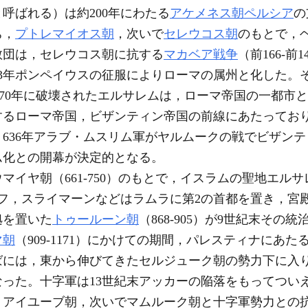
呼ばれる）は約200年にわたる
アケメネス朝ペルシア
の
ち，
プトレマイオス朝
，次いで
セレウコス朝
のもとで，
教団は，セレウコス朝に抗する
マカベア戦争
（前166-前
3年ポンペイウスの征服によりローマの属州と化した。
鎮圧され，70年に破壊されたエルサレムは，ローマ帝国の一都
るローマ帝国，ビザンティン帝国の前線にあたっており，6
636年アラブ・ムスリム軍がヤルムークの戦でビザン
ム化との開幕が決定的となる。
イヤ朝（661-750）のもとで，イスラムの聖地エル
フ，スライマーンなどはラムラに第2の首都を置き，宮
拠を置いた
トゥールーン朝
（868-905）が9世紀末そ
マ朝
（909-1171）にかけての期間，パレスティナにあ
ばには，東から伸びてきたセルジューク朝の勢力下に入
った。十字軍は13世紀末アッカーの陥落をもってつい
，アイユーブ朝，次いでマムルーク朝と十字軍勢力との