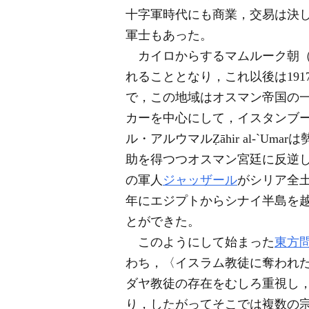
十字軍時代にも商業，交易は決
軍士もあった。
カイロからするマムルーク朝（12
れることとなり，これ以後は19
で，この地域はオスマン帝国の一
カーを中心にして，イスタンブ
ル・アルウマルẒāhir al-`
助を得つつオスマン宮廷に反逆した
の軍人
ジャッザール
がシリア全土
年にエジプトからシナイ半島を
とができた。
このようにして始まった
東方
わち，〈イスラム教徒に奪われ
ダヤ教徒の存在をむしろ重視し
り，したがってそこでは複数の宗