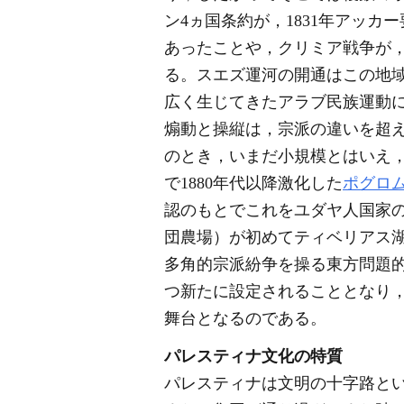
ン4ヵ国条約が，1831年アッ
あったことや，クリミア戦争が
る。スエズ運河の開通はこの地域
広く生じてきたアラブ民族運動
煽動と操縦は，宗派の違いを超
のとき，いまだ小規模とはいえ
で1880年代以降激化した
ポグロ
認のもとでこれをユダヤ人国家
団農場）が初めてティベリアス湖
多角的宗派紛争を操る東方問題
つ新たに設定されることとなり
舞台となるのである。
パレスティナ文化の特質
パレスティナは文明の十字路と