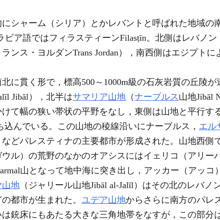
的にシャーム（シリア）とかレバントと呼ばれた地域の
。アラビア語ではフィラスティーンFilasṭīn。北側はレバノ
ンス・ヨルダンTrans Jordan），南西側はエジプ
。
に貫く形で，標高500～1000m級の石灰岩質の丘陵
īl Jibāl），北半は
サマリア山地
（
ナーブルス
山地Jibā
かけて幅の狭い帯状の平野をなし，東側は山地と平行す
落ち込んでいる。この山地の稜線沿いにナーブルス，
エル
）などパレスティナの主要都市が形成された。山地西側
ガウル）の荒野のなかのオアシスにはイェリコ（アリー
Karmal山となって地中海に突き出し，アッカー（アッ
ヤ山地
（ジャリール山地Jibāl al-Jalīl）はその北の
どの都市が生まれた。
ユデア山地
からさらに南方のパレ
いは銃床にもあたる大きな三角地帯をなすが，この部分