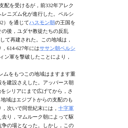
支配を受けるが，前332年アレク
ヘレニズム化が進行した。ペルシ
142）を通じて
ハスモン朝
の王国を
その後，ユダヤ教徒たちの反乱
市として再建された。この地域は，
14-627年には
ササン朝ペルシ
ティン軍を撃破したことにより，
サレムをもつこの地域はますます重
殿を建設さえした。アッバース朝
の統治をシリアにまで広げてから，さ
たる地域はエジプトからの支配のも
り，次いで同世紀末には，
十字軍
え去り，マムルーク朝によって駆
抗争の場となった。しかし，この