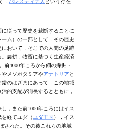
て，
パレスティナ人
という存在
画に従って歴史を裁断することに
ャーム）の一部として，その歴史
史において，そこでの人間の足跡
る。農耕，牧畜に基づく生産経済
前4000年ころから銅の採掘・
トやメソポタミアや
アナトリア
と
交錯のはざまにあって，この地域
政治的支配が消長するとともに，
し，また前1000年ころにはイス
代を経てユダ（
ユダ王国
），イス
ぼされた。その後これらの地域