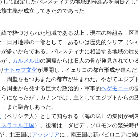
がこうして設定したパレスティナの地域的枠組みを前提とし
民族主義が成立してきたのであった。
経緯で枠づけられた地域である以上，現在の枠組み，区
な三日月地帯の一部として，あるいは歴史的シリア（シ
合が多いからである。パレスティナに相当する地域の歴
るが，
カルメル山
の洞窟からは旧人の骨が発見されてい
り
ナトゥフ文化
が展開し，イェリコの都市形成が進んだ。
），周壁をもつあまたの都市が生まれた。やがてエジプ
れら周囲から発する巨大な政治的・軍事的
ヘゲモニー
の
ようになったが，カナンでは，主としてエジプトからの
し，また融合しあった。
人
（ペリシテ人）として知られる〈海の民〉の集団が到来
イスラエル王国
）。後者は，ダビデ，ソロモンの繁栄時
が，北王国は
アッシリア
に，南王国は新バビロニアに滅