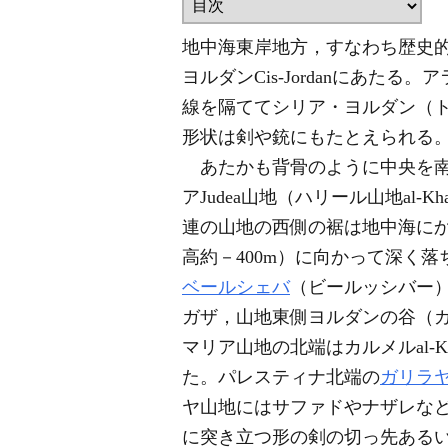
地中海東岸地方，すなわち歴史
ヨルダンCis-Jordanにあたる
線を隔ててシリア・ヨルダン（トラ
形状は剣や銃にもたとえられる
あたかも背骨のように中央を南北
アJudea山地（ハリール山地al-Khal
連の山地の西側の裾は地中海に
高約－400m）に向かって深く
ベールシェバ
（ビールッシバー
ガザ，山地東側ヨルダンの谷（
マリア山地の北端はカルメルal-
た。パレスティナ北端の
ガリラ
ヤ山地にはサファドやナザレな
に突き立つ形の剣の切っ先ある