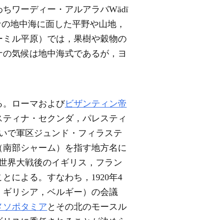
ワーディー・アルアラバWādī
ィナの地中海に面した平野や山地，
ーミル平原）では，果樹や穀物の
ナの気候は地中海式であるが，ヨ
る。ローマおよび
ビザンティン帝
スティナ・セクンダ，パレスティ
いで軍区ジュンド・フィラステ
（南部シャーム）を指す地方名に
世界大戦後のイギリス，フラン
による。すなわち，1920年4
，ギリシア，ベルギー）の会議
メソポタミア
とその北のモースル