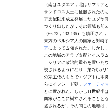
（南はユダエア，北はサマリアと
サンドロス大王に征服されたの
ア支配以来成立発展したユダヤ
つくり出したが，その領域も前6
（66-73，132-135）も
東方のペルシア人の国家と対峙す
ア
によって占領された。しかし，
この地域のアラブ支配とイスラ
シリアに政治的重心を置いたウマ
視されるようになり，第7代カリ
の宗主権のもとでエジプトに本
らにイフシード朝，
ファーティ
とに置かれた。しかし11世紀半
国家がここに樹立されることとな
逐されるが，その間この地域は