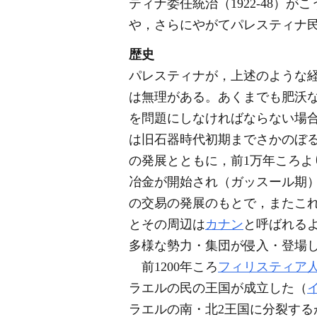
ティナ委任統治（1922-48）
や，さらにやがてパレスティナ
歴史
パレスティナが，上述のような
は無理がある。あくまでも肥沃
を問題にしなければならない場
は旧石器時代初期までさかのぼ
の発展とともに，前1万年ころよ
冶金が開始され（ガッスール期
の交易の発展のもとで，またこ
とその周辺は
カナン
と呼ばれる
多様な勢力・集団が侵入・登場
前1200年ころ
フィリスティア
ラエルの民の王国が成立した（
ラエルの南・北2王国に分裂する