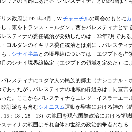
的シリアの南部にあたる〈パレスティナ〉との統治はイ
政府は1921年3月，W.
チャーチル
の司会のもとに
カ
分し，東をトランス・ヨルダン，西をパレスティナとす
レスティナの委任統治が発効したのは，22年7月である
ス・ヨルダンのイギリス委任統治とは別に，パレスティ
とも，
シナイ半島
との境界線については，エジプトを占
年10月のシナイ境界線協定（エジプトの領域を定めた）
，パレスティナにユダヤ人の民族的郷土（ナショナル・
のであったが，パレスティナの地域的枠組みは，同宣言
あった。ここからパレスティナをエレツ・イスラーエー
ト改訂派をも含む
シオニズム
運動が聖書における神の〈
15，15：18，28：13）の範囲を現代国際政治における
スティナの範囲はそれ自体20世紀の政治的争点となる