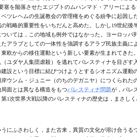
カー要塞を陥落させたエジプトのムハンマド・アリーによ
，ベツレヘムの生誕教会の管理権をめぐる紛争に起因し
の戦略的重要性をいちだんと高めた。しかし19世紀後
については，この地域も例外ではなかった。ヨーロッパ
えたアラブとしての一体性を強調するアラブ民族主義に
，東欧からの移住運動という新しい要素が生まれてきた
ム
（ユダヤ人集団虐殺）を逃れてパレスティナを目ざす
の建設という目標に結びつけようとするシオニズム運動
岸ウンム・ジュニー（のちのデガニヤ）につくられたのは
的局面とは異なる構造をもつ
パレスティナ問題
が，パレ
，第1次世界大戦以降のパレスティナの歴史は，まさしく
いうにふさわしく，また古来，異質の文化が溶け合うる