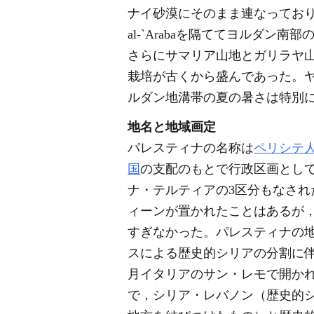
ナイ砂漠にそのまま連なっており
al-`Arabaを隔ててヨルダ
さらにサマリア山地とガリラヤ
栽培が古くから盛んであった。
ルダン地溝帯の夏の暑さは特別
地名と地域画定
パレスティナの名称は
ペリシテ
国
の支配のもとで行政区画とし
ナ・テルティアの3区分もなさ
ィーンが置かれたことはあるが
すぎなかった。パレスティナの
スによる歴史的シリアの分割に伴
月イタリアのサン・レモで開か
で，シリア・レバノン（歴史的