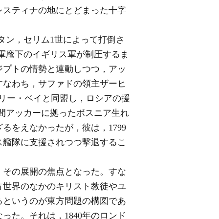
レスティナの地にとどまった十字
ルタン，セリム1世によって打倒さ
将軍麾下のイギリス軍が制圧するま
ジプトの情勢と連動しつつ，アッ
すなわち，サファドの領主ザーヒ
トのアリー・ベイと同盟し，ロシアの援
の間アッカーに拠ったボスニア生れ
をえなかったが，彼は，1799
ス艦隊に支援されつつ撃退するこ
，その展開の焦点となった。すな
方世界のなかのキリスト教徒やユ
るというのが東方問題の構図であ
た。それは，1840年のロンド