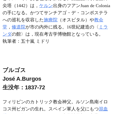
尖塔（1442）は，
ケルン
出身のフアンJuan de Colonia
の手になる。かつてサンチアゴ・デ・コンポステラ
への巡礼を収容した
施療院
（オスピタル）や
教会
堂
，
修道院
が市の内外に残る。16世紀建造の〈
ミラ
ンダ
の館〉は，現在考古学博物館となっている。
執筆者：
五十嵐 ミドリ
ブルゴス
José A.Burgos
生没年：1837-72
フィリピンのカトリック教会神父。ルソン島南イロ
コス州ビガンの生れ。スペイン軍人を父にもつ
混血