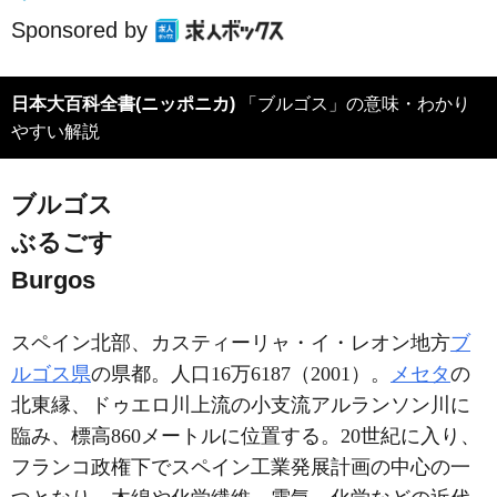
Sponsored by
日本大百科全書(ニッポニカ)
「ブルゴス」の意味・わかり
やすい解説
ブルゴス
ぶるごす
Burgos
スペイン北部、カスティーリャ・イ・レオン地方
ブ
ルゴス県
の県都。人口16万6187（2001）。
メセタ
の
北東縁、ドゥエロ川上流の小支流アルランソン川に
臨み、標高860メートルに位置する。20世紀に入り、
フランコ政権下でスペイン工業発展計画の中心の一