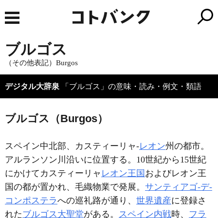
ブルゴス
（その他表記）Burgos
デジタル大辞泉
「ブルゴス」の意味・読み・例文・類語
ブルゴス（Burgos）
スペイン中北部、カスティーリャ‐
レオン
州の都市。
アルランソン川沿いに位置する。10世紀から15世紀
にかけてカスティーリャ
レオン王国
およびレオン王
国の都が置かれ、毛織物業で発展。
サンティアゴ‐デ‐
コンポステラ
への巡礼路が通り、
世界遺産
に登録さ
れた
ブルゴス大聖堂
がある。
スペイン内戦
時、
フラ