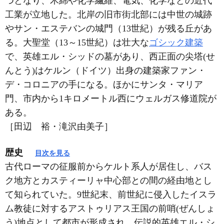
つとなり、木綿や化学繊維、電気、化学などの近代
工業が立地した。北岸の旧市街北部には中世の城跡
やサン・エステバンの城門（13世紀）が残る丘があ
る。大聖堂（13～15世紀）は壮大な
ゴシック建築
で、英雄エル・シッドの墓があり、西正面の尖塔(せ
んとう)はケルン（ドイツ）出身の建築家ファン・
デ・コロニアの手になる。ほかにサンタ・マリア
門、市内から1キロメートル西にウェルガス修道院が
ある。
［田辺 裕・滝沢由美子］
歴史
目次を見る
古代ローマの征服前からケルト系人が居住し、バス
ク地方とカスティーリャ中心部との間の経由地とし
て知られていた。9世紀末、前世紀に侵入したイスラ
ム教徒に対するアストゥリアス王国の前哨(ぜんしょ
う)地点として都市が形成され、伝説的英雄エル・シ