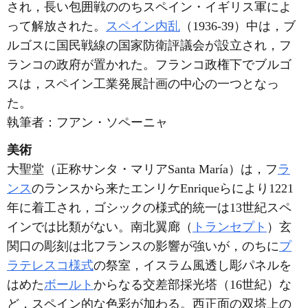
され，長い包囲戦ののちスペイン・イギリス軍によ
って解放された。
スペイン内乱
（1936-39）中は，ブ
ルゴスに国民戦線の国家防衛評議会が設立され，フ
ランコの政府が置かれた。フランコ政権下でブルゴ
スは，スペイン工業発展計画の中心の一つとなっ
た。
執筆者：
フアン・ソペーニャ
美術
大聖堂（正称サンタ・マリアSanta María）は，フ
ラ
ンス
のランスから来たエンリケEnriqueらにより1221
年に着工され，ゴシックの様式的統一は13世紀スペ
インでは比類がない。南北翼廊（
トランセプト
）玄
関口の彫刻は北フランスの影響が強いが，のちに
プ
ラテレスコ様式
の祭室，イスラム風透し彫パネルを
はめた
ボールト
からなる交差部採光塔（16世紀）な
ど，スペイン的な色彩が加わる。西正面の双塔上の