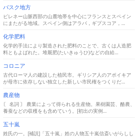
バスク地方
ピレネー山脈西部の山麓地帯を中心にフランスとスペイン
にまたがる地域。スペイン側はアラバ，ギプスコア，...
化学肥料
化学的手法により製造された肥料のことで、古くは人造肥
料ともよばれた。堆厩肥(たいきゅうひ)などの自給...
コロニア
古代ローマ人の建設した植民市。ギリシア人のアポイキア
が母市に依存しない独立した新しい市民権をつくりだ...
農産物
〘 名詞 〙 農業によって得られる生産物。果樹園芸、酪農、
養蚕などの収穫をも含めていう。[初出の実例...
五十嵐
姓氏の一。[補説]「五十嵐」姓の人物五十嵐信斎いがらしし