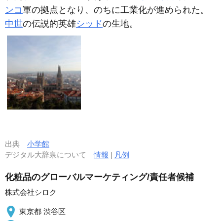
ンコ
軍の拠点となり、のちに工業化が進められた。
中世
の伝説的英雄
シッド
の生地。
出典
小学館
デジタル大辞泉について
情報
|
凡例
化粧品のグローバルマーケティング/責任者候補
株式会社シロク
東京都 渋谷区