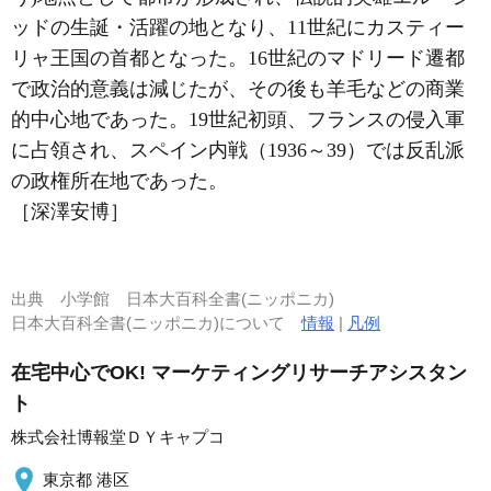
ッドの生誕・活躍の地となり、11世紀にカスティー
リャ王国の首都となった。16世紀のマドリード遷都
で政治的意義は減じたが、その後も羊毛などの商業
的中心地であった。19世紀初頭、フランスの侵入軍
に占領され、スペイン内戦（1936～39）では反乱派
の政権所在地であった。
［深澤安博］
出典
小学館 日本大百科全書(ニッポニカ)
日本大百科全書(ニッポニカ)について
情報
|
凡例
在宅中心でOK! マーケティングリサーチアシスタン
ト
株式会社博報堂ＤＹキャプコ
東京都 港区