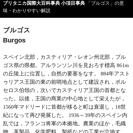
ブリタニカ国際大百科事典 小項目事典
「ブルゴス」の意
味・わかりやすい解説
ブルゴス
Burgos
スペイン北部，カスティリア・レオン州北部，ブル
ゴス県の県都。アルランソン川を見おろす標高 861m
の丘陵上に位置し，自然の要塞をなす。 884年アスト
ゥリアス王国の東の前哨地点として建設され，ポル
セロス伯領の，次いでカスティリア王国の首都とな
った。以後，王国の商業の中心地として栄えたが，
1560年マドリードに首都が移ると町は衰退し，18世
紀になって再び発展した。 1936～39年のスペイン内
乱では，フランコ将軍の本拠地。農業のほか，毛織
物，革製品，化学肥料，製紙などの工業が立地す