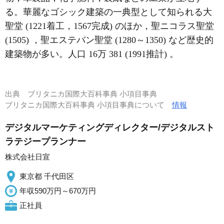
る。華麗なゴシック建築の一典型として知られる大
聖堂 (1221着工，1567完成) のほか，聖ニコラス聖堂
(1505) ，聖エステバン聖堂 (1280～1350) など歴史的
建築物が多い。人口 16万 381 (1991推計) 。
出典
ブリタニカ国際大百科事典 小項目事典
ブリタニカ国際大百科事典 小項目事典について
情報
デジタルマーケティングディレクター/デジタルスト
ラテジープランナー
株式会社日宣
東京都 千代田区
年収590万円～670万円
正社員