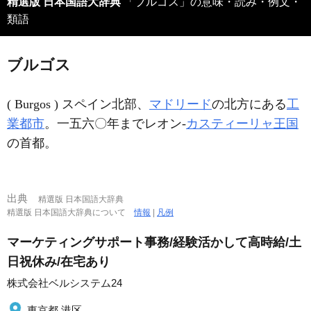
精選版 日本国語大辞典
「ブルゴス」の意味・読み・例文・
類語
ブルゴス
( Burgos ) スペイン北部、
マドリード
の北方にある
工
業都市
。一五六〇年までレオン‐
カスティーリャ王国
の首都。
出典
精選版 日本国語大辞典
精選版 日本国語大辞典について
情報
|
凡例
マーケティングサポート事務/経験活かして高時給/土
日祝休み/在宅あり
株式会社ベルシステム24
東京都 港区