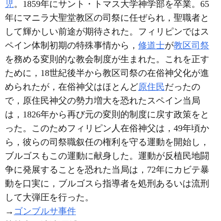
児
。1859年にサント・トマス大学神学部を卒業。65
年にマニラ大聖堂教区の司祭に任ぜられ，聖職者と
して輝かしい前途が期待された。フィリピンではス
ペイン体制初期の特殊事情から，
修道士
が
教区司祭
を務める変則的な教会制度が生まれた。これを正す
ために，18世紀後半から教区司祭の在俗神父化が進
められたが，在俗神父はほとんど
原住民
だったの
で，原住民神父の勢力増大を恐れたスペイン当局
は，1826年から再び元の変則的制度に戻す政策をと
った。このためフィリピン人在俗神父は，49年頃か
ら，彼らの司祭職叙任の権利を守る運動を開始し，
ブルゴスもこの運動に献身した。運動が反植民地闘
争に発展することを恐れた当局は，72年にカビテ暴
動を口実に，ブルゴスら指導者を処刑あるいは流刑
して大弾圧を行った。
→
ゴンブルサ事件