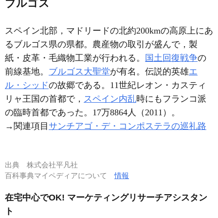
ブルゴス
スペイン北部，マドリードの北約200kmの高原上にあ
るブルゴス県の県都。農産物の取引が盛んで，製
紙・皮革・毛織物工業が行われる。
国土回復戦争
の
前線基地。
ブルゴス大聖堂
が有名。伝説的英雄
エ
ル・シッド
の故郷である。11世紀レオン・カスティ
リャ王国の首都で，
スペイン内乱
時にもフランコ派
の臨時首都であった。17万8864人（2011）。
→関連項目
サンチアゴ・デ・コンポステラの巡礼路
出典
株式会社平凡社
百科事典マイペディアについて
情報
在宅中心でOK! マーケティングリサーチアシスタン
ト