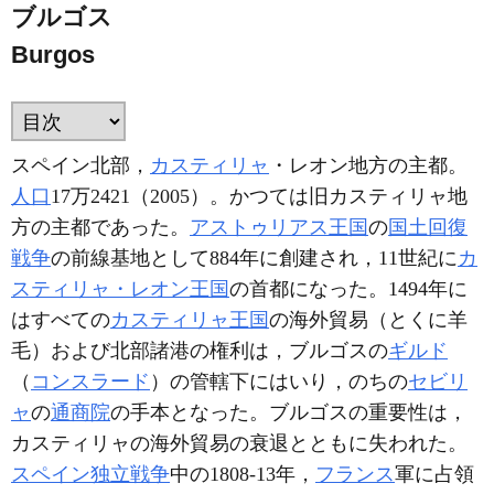
ブルゴス
Burgos
スペイン北部，
カスティリャ
・レオン地方の主都。
人口
17万2421（2005）。かつては旧カスティリャ地
方の主都であった。
アストゥリアス王国
の
国土回復
戦争
の前線基地として884年に創建され，11世紀に
カ
スティリャ・レオン王国
の首都になった。1494年に
はすべての
カスティリャ王国
の海外貿易（とくに羊
毛）および北部諸港の権利は，ブルゴスの
ギルド
（
コンスラード
）の管轄下にはいり，のちの
セビリ
ャ
の
通商院
の手本となった。ブルゴスの重要性は，
カスティリャの海外貿易の衰退とともに失われた。
スペイン独立戦争
中の1808-13年，
フランス
軍に占領