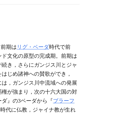
，前期は
リグ・ベーダ
時代で前
ンド文化の原型の完成期。前期は
が続き，さらにガンジス川とジャ
をはじめ諸神への賛歌ができ，
には，ガンジス川中流域への発展
覇権が強まり，次の十六大国の対
ダ』の3ベーダから『
ブラーフ
の時代に仏教，ジャイナ教が生れ