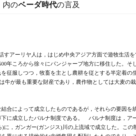
）
内の
ベーダ時代
の言及
話すアーリヤ人は，はじめ中央アジア方面で遊牧生活を
500年ころから徐々にパンジャーブ地方に移住した。そし
民を征服しつつ，牧畜を主とし農耕を従とする半定着の生
の生活では牛が最も重要な財産であり，農作物としては大麦
な結合によって成立したものであるが，それらの要因を
導下に成立したバルナ制度である。 バルナ制度は，ア
00ころ)に，ガンガー(ガンジス)川の上流域で成立した。