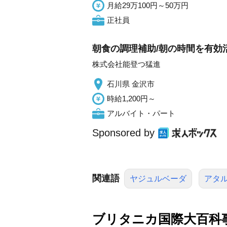
月給29万100円～50万円
正社員
朝食の調理補助/朝の時間を有効活用
株式会社能登つ猛進
石川県 金沢市
時給1,200円～
アルバイト・パート
Sponsored by
関連語
ヤジュルベーダ
アタ
ブリタニカ国際大百科