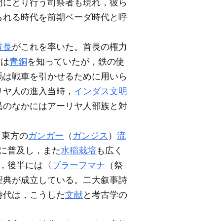
門にとり行う司祭者も現れ，彼ら
知られる時代を前期ベーダ時代と呼
首長
がこれを率いた。首長の権力
らは
青銅
を知っていたが，鉄の使
馬は戦車を引かせるために用いら
リヤ人の進入当時，
インダス文明
民のなかにはアーリヤ人部族と対
ら東方の
ガンガー
（
ガンジス
）
流
いに普及し，また
水稲栽培
も広く
，後半には〈
ブラーフマナ
（祭
聖典が成立している。二大叙事詩
時代は，こうした
文献
と考古学の