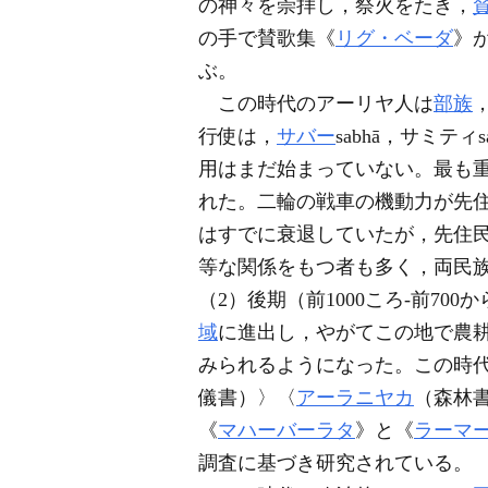
の神々を崇拝し，祭火をたき，
の手で賛歌集《
リグ・ベーダ
》
ぶ。
この時代のアーリヤ人は
部族
行使は，
サバー
sabhā，サミテ
用はまだ始まっていない。最も
れた。二輪の戦車の機動力が先
はすでに衰退していたが，先住
等な関係をもつ者も多く，両民
（2）後期（前1000ころ-前70
域
に進出し，やがてこの地で農耕
みられるようになった。この時
儀書）〉〈
アーラニヤカ
（森林
《
マハーバーラタ
》と《
ラーマ
調査に基づき研究されている。