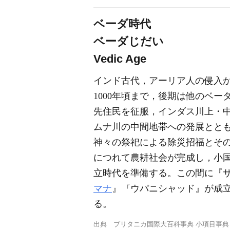
ベーダ時代
ベーダじだい
Vedic Age
インド古代，アーリア人の侵入
1000年頃まで，後期は他のベー
先住民を征服，インダス川上・
ムナ川の中間地帯への発展とと
神々の祭祀による除災招福とそ
につれて農耕社会が完成し，小
立時代を準備する。この間に『
マナ
』『ウパニシャッド』が成立し
る。
出典
ブリタニカ国際大百科事典 小項目事典