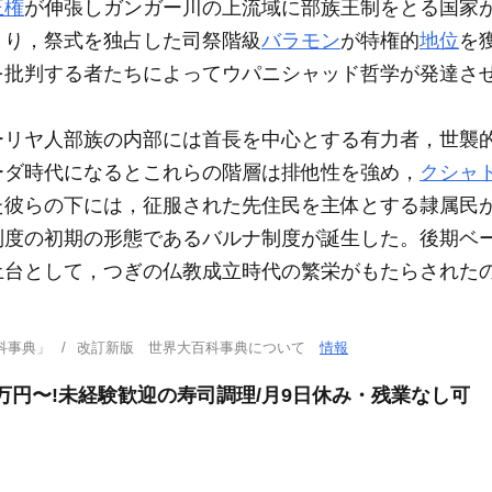
王権
が伸張しガンガー川の上流域に部族王制をとる国家
まり，祭式を独占した司祭階級
バラモン
が特権的
地位
を
を批判する者たちによってウパニシャッド哲学が発達さ
リヤ人部族の内部には首長を中心とする有力者，世襲的
ーダ時代になるとこれらの階層は排他性を強め，
クシャ
た彼らの下には，征服された先住民を主体とする隷属民
制度の初期の形態であるバルナ制度が誕生した。後期ベ
土台として，つぎの仏教成立時代の繁栄がもたらされた
科事典」
改訂新版 世界大百科事典について
情報
万円〜!未経験歓迎の寿司調理/月9日休み・残業なし可