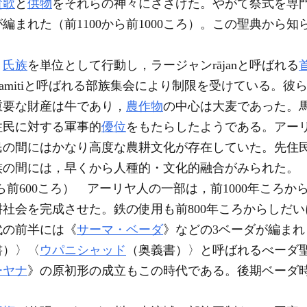
賛歌
と
供物
をそれらの神々にささげた。やがて祭式を専
が編まれた（前1100から前1000ころ）。この聖典から
，
氏族
を単位として行動し，ラージャンrājanと呼ばれる
ィsamitiと呼ばれる部族集会により制限を受けている。彼
重要な財産は牛であり，
農作物
の中心は大麦であった。
住民に対する軍事的
優位
をもたらしたようである。アー
民の間にはかなり高度な農耕文化が存在していた。先住
族の間には，早くから人種的・文化的融合がみられた。
0から前600ころ） アーリヤ人の一部は，前1000年ころか
社会を完成させた。鉄の使用も前800年ころからしだ
代の前半には《
サーマ・ベーダ
》などの3ベーダが編まれ
書）〉〈
ウパニシャッド
（奥義書）〉と呼ばれるべーダ
ーヤナ
》の原初形の成立もこの時代である。後期ベーダ