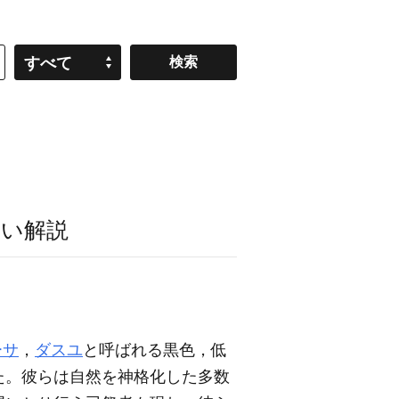
すべて
い解説
ーサ
，
ダスユ
と呼ばれる黒色，低
た。彼らは自然を神格化した多数