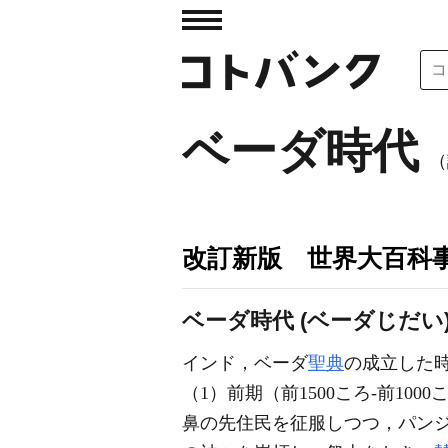
ベーダ時代
（
改訂新版 世界大百科
ベーダ時代 (ベーダじだい
インド，ベーダ
聖典
の成立した
（1）前期（前1500ころ-前100
鼻の先住民を征服しつつ，パン