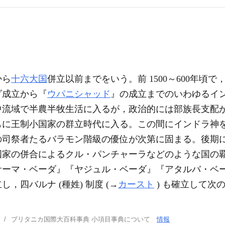
から
十六大国
併立以前までをいう。前 1500～600年頃で
ダ成立から『
ウパニシャッド
』の成立までのいわゆるイ
中流域で半農半牧生活に入るが，政治的には部族長支配
もに王制小国家の群立時代に入る。この間にインドラ神
の司祭者たるバラモン階級の優位が次第に固まる。後期
国家の併合によるクル・パンチャーラなどのような国の
サーマ・ベーダ』『ヤジュル・ベーダ』『アタルバ・ベー
，四バルナ (種姓) 制度 (→
カースト
) も確立して次
ブリタニカ国際大百科事典 小項目事典について
情報