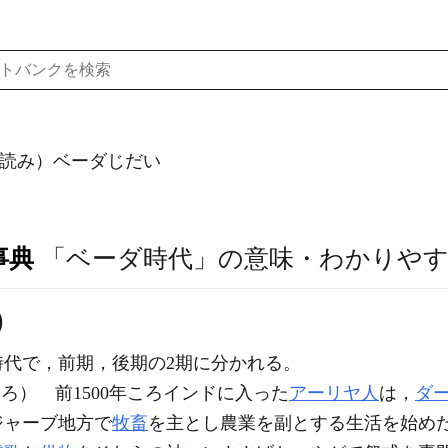
読み）ベーダじだい
事典
「ベーダ時代」の意味・わかりやす
)
時代で，前期，後期の2期に分かれる。
0ころ） 前1500年ころインドに入った
アーリヤ人
は，
ダ
ジャーブ地方で
牧畜
を主とし農業を副とする生活を始め