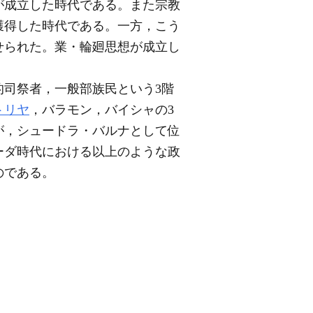
が成立した時代である。また宗教
獲得した時代である。一方，こう
せられた。業・輪廻思想が成立し
司祭者，一般部族民という3階
トリヤ
，バラモン，バイシャの3
が，シュードラ・バルナとして位
ーダ時代における以上のような政
のである。