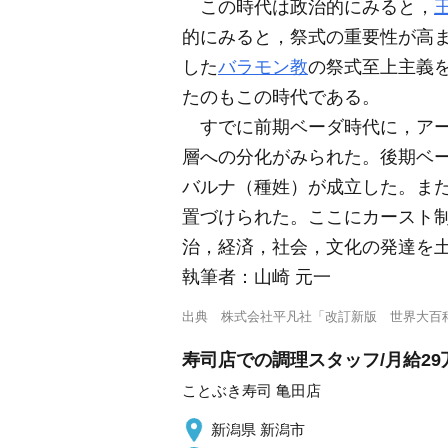
この時代は政治的にみると，
的にみると，祭式の重要性が高
した
バラモン教
の祭式至上主義
たのもこの時代である。
すでに前期ベーダ時代に，アー
層への分化がみられた。後期ベ
バルナ（種姓）が成立した。ま
置づけられた。ここにカースト
治，経済，社会，文化の発達を
執筆者：
山崎 元一
出典
株式会社平凡社「改訂新版 世界大百
寿司店での調理スタッフ/月給29
ことぶき寿司 亀田店
新潟県 新潟市