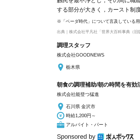
触民を最不浄とし，その間に職
する部分が大きく，カースト制
※「ベーダ時代」について言及している用
出典｜
株式会社平凡社「世界大百科事典（旧
調理スタッフ
株式会社GOODNEWS
栃木県
朝食の調理補助/朝の時間を有効活用
株式会社能登つ猛進
石川県 金沢市
時給1,200円～
アルバイト・パート
Sponsored by