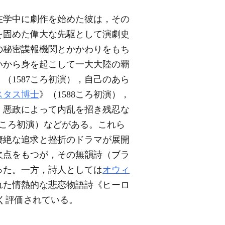
在学中に劇作を始めた彼は，その
を固めた偉大な先駆として演劇史
の秘密諜報機関とかかわりをもち
いから身を起こして一大大陸の覇
1587ころ初演），自己のあら
スタス博士
》（1588ころ初演），
），悪政によって内乱を招き残忍な
2ころ初演）などがある。これら
凄絶な追求と挫折のドラマが展開
欠点をもつが，その無韻詩（ブラ
った。一方，詩人としては
オウィ
れた情熱的な悲恋物語詩《ヒーロ
に高く評価されている。