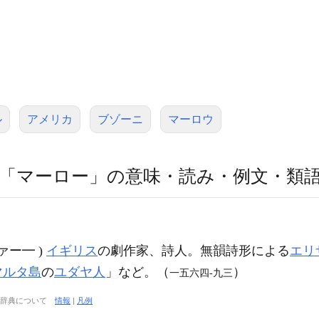
ル
アメリカ
ブゾーニ
マーロウ
「マーロー」の意味・読み・例文・類
トファー━ )
イギリス
の劇作家、詩人。無韻詩形による
エリ
マルタ島
の
ユダヤ人
」など。（
）
一五六四‐九三
大辞典について
情報
|
凡例