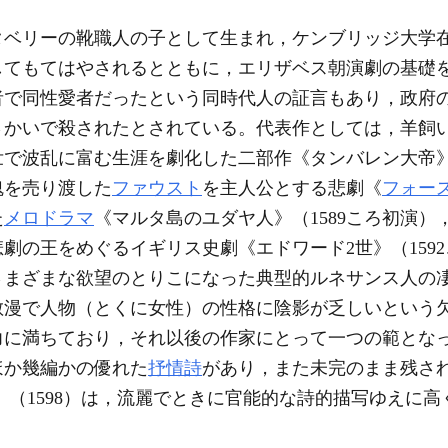
タベリーの靴職人の子として生まれ，ケンブリッジ大学
してもてはやされるとともに，エリザベス朝演劇の基礎
者で同性愛者だったという同時代人の証言もあり，政府
さかいで殺されたとされている。代表作としては，羊飼
で波乱に富む生涯を劇化した二部作《タンバレン大帝》（
魂を売り渡した
ファウスト
を主人公とする悲劇《
フォー
た
メロドラマ
《マルタ島のユダヤ人》（1589ころ初演
劇の王をめぐるイギリス史劇《エドワード2世》（159
さまざまな欲望のとりこになった典型的ルネサンス人の
散漫で人物（とくに女性）の性格に陰影が乏しいという
力に満ちており，それ以後の作家にとって一つの範とな
ほか幾編かの優れた
抒情詩
があり，また未完のまま残さ
ander》（1598）は，流麗でときに官能的な詩的描写ゆえ