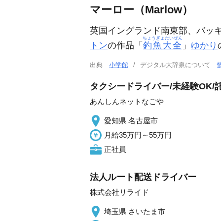
マーロー（Marlow）
英国イングランド南東部、バッ
ちょうぎょたいぜん
トン
の作品「
釣魚大全
」
ゆかり
出典
小学館
デジタル大辞泉について
タクシードライバー/未経験OK/
あんしんネットなごや
愛知県 名古屋市
月給35万円～55万円
正社員
法人ルート配送ドライバー
株式会社リライド
埼玉県 さいたま市