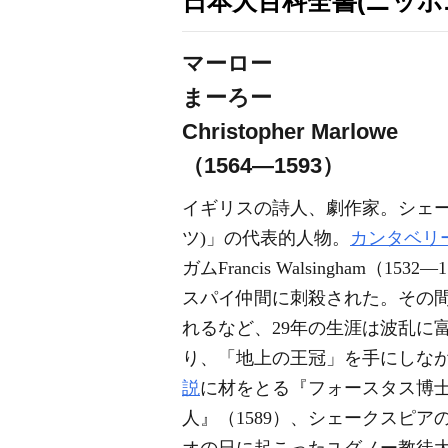
日本大百科全書(ニッポ
マーロー
まーろー
Christopher Marlowe
（1564―1593）
イギリスの詩人、劇作家。シェ
ツ)」の代表的人物。
カンタベリ
ガムFrancis Walsingh
スパイ仲間に刺殺された。その間
れるなど、29年の生涯は波乱に
り、「地上の王冠」を手にしながら
説
に材をとる『フォースタス博士
人』（1589）、シェークスピ