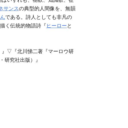
品はいずれも、物欲、知識欲、征
ネサンス
の典型的人間像を、無韻
ん
である。詩人としても非凡の
を描く伝統的物語詩『
ヒーロー
と
）』
▽
『北川悌二著『マーロウ研
1・研究社出版）』