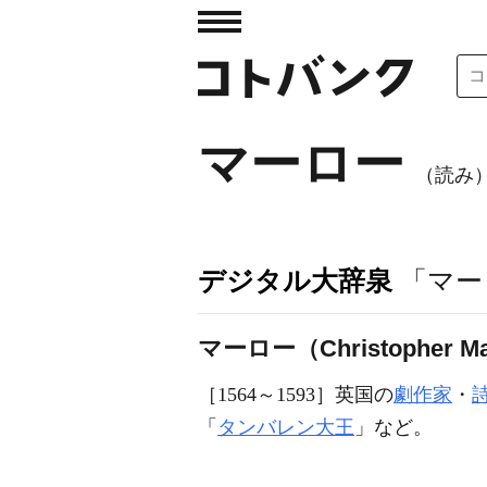
マーロー
（読み
デジタル大辞泉
「マー
マーロー（Christopher Ma
［1564～1593］英国の
劇作家
・
「
タンバレン大王
」など。