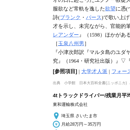
オの日に起こったユグノー教徒大
服欲など常軌を逸した
欲望
に憑(
詩(
ブランク
・
バース
)で歌い上
才を示し、未完ながら、官能的筆
レアンダー
』（1598）ほかがあ
［
玉泉八州男
］
『小津次郎訳『マルタ島のユダヤ
究』（1964・研究社出版）』
▽
[参照項目]
|
大学才人派
|
フォー
出典
小学館 日本大百科全書(ニッポニカ)
4tトラックドライバー/残業月平均
東和運輸株式会社
埼玉県 さいたま市
月給28万円～35万円