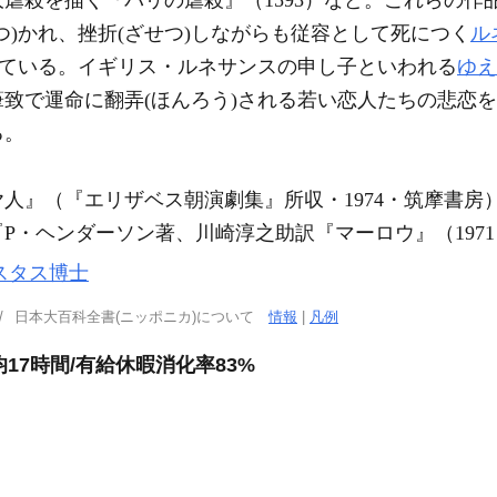
虐殺を描く『パリの虐殺』（1593）など。これらの作
つ)かれ、挫折(ざせつ)しながらも従容として死につく
ル
げている。イギリス・ルネサンスの申し子といわれる
ゆえ
致で運命に翻弄(ほんろう)される若い恋人たちの悲恋
る。
人』（『エリザベス朝演劇集』所収・1974・筑摩書房
『P・ヘンダーソン著、川崎淳之助訳『マーロウ』（197
スタス博士
日本大百科全書(ニッポニカ)について
情報
|
凡例
17時間/有給休暇消化率83%