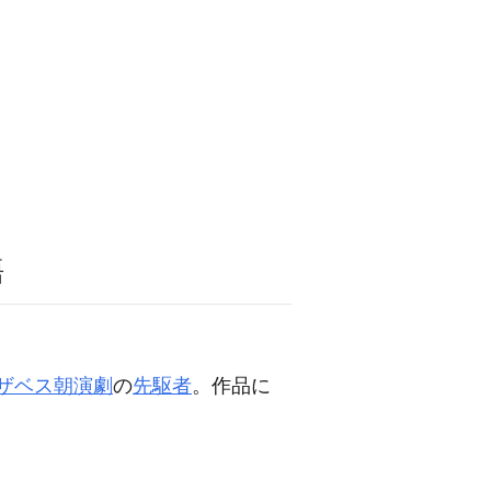
語
ザベス朝演劇
の
先駆者
。作品に