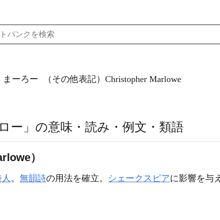
）まーろー
（その他表記）Christopher Marlowe
ロー」の意味・読み・例文・類語
rlowe）
詩人
。
無韻詩
の用法を確立。
シェークスピア
に影響を与