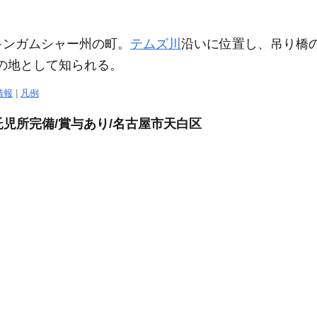
キンガムシャー州の町。
テムズ川
沿いに位置し、吊り橋
の地として知られる。
情報
|
凡例
託児所完備/賞与あり/名古屋市天白区