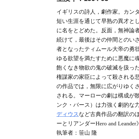
イギリスの詩人，劇作家。カン
短い生涯を通じて早熟の異才と
に名をとどめた。反面，無神論
続けて，最後はその仲間とのい
者となったティムール大帝の勇壮
ゆる欲望を満たすために悪魔に
飽くなき物欲の鬼の破滅を扱っ
権謀家の家臣によって殺される悲
の作品では，無限に広がりゆく
される。マーローの劇は構成が
ンク・バース）は力強く劇的な
ディウス
など古典作品の翻訳の
ーとリアンダーHero and Le
執筆者：
笹山 隆