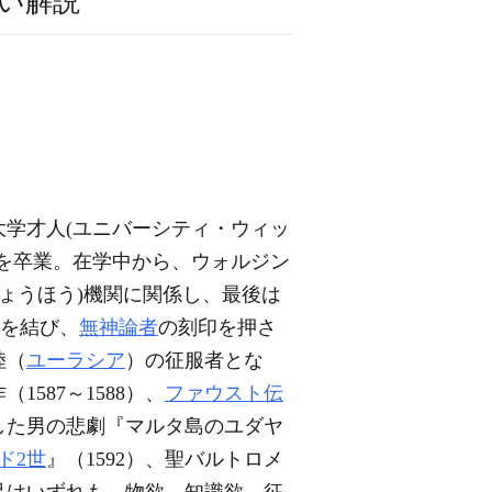
い解説
学才人(ユニバーシティ・ウィッ
を卒業。在学中から、ウォルジン
諜報(ちょうほう)機関に関係し、最後は
交を結び、
無神論者
の刻印を押さ
陸（
ユーラシア
）の征服者とな
587～1588）、
ファウスト伝
徹した男の悲劇『マルタ島のユダヤ
ド2世
』（1592）、聖バルトロメ