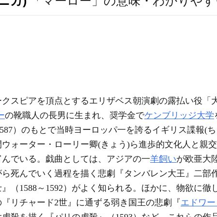
ニカ)
「マーロー」の意味・わかりやす
ークスピアを頂点とするエリザベス朝演劇の露払い役「大
ー
の靴職人の長男に生まれ、奨学金で
ケンブリッジ大学
am（1532―1587）のもとで当時ヨーロッパ一を誇るイギリス
ウォーター・ローリー卿(きょう)ら進歩的文化人と親
富んでいる。戯曲としては、アジアの一
羊飼い
が欧亜大
死んでいく過程を描く悲劇『タンバレン大王』二部作（1
』（1588～1592）がよく知られる。ほかに、物欲に
アの『リチャード2世』に通ずる弱き国王の悲劇『
エドワー