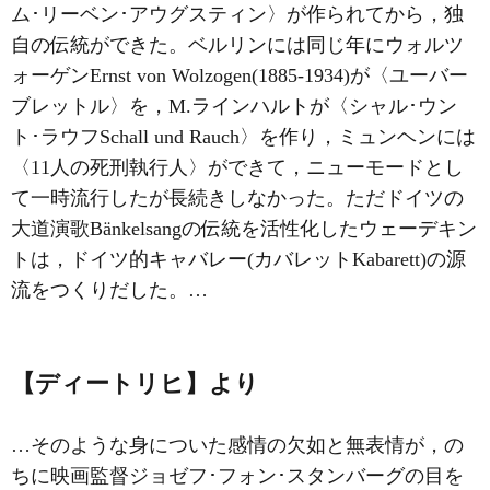
ム･リーベン･アウグスティン〉が作られてから，独
自の伝統ができた。ベルリンには同じ年にウォルツ
ォーゲンErnst von Wolzogen(1885‐1934)が〈ユーバー
ブレットル〉を，
M.ラインハルト
が〈シャル･ウン
ト･ラウフSchall und Rauch〉を作り，ミュンヘンには
〈11人の死刑執行人〉ができて，ニューモードとし
て一時流行したが長続きしなかった。ただドイツの
大道演歌Bänkelsangの伝統を活性化した
ウェーデキン
ト
は，ドイツ的キャバレー(カバレットKabarett)の源
流をつくりだした。…
【ディートリヒ】より
…そのような身についた感情の欠如と無表情が，の
ちに映画監督ジョゼフ･フォン･
スタンバーグ
の目を