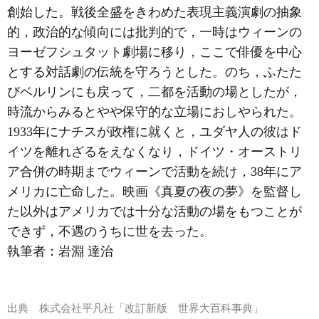
創始した。戦後全盛をきわめた表現主義演劇の抽象
的，政治的な傾向には批判的で，一時はウィーンの
ヨーゼフシュタット劇場に移り，ここで俳優を中心
とする対話劇の伝統を守ろうとした。のち，ふたた
びベルリンにも戻って，二都を活動の場としたが，
時流からみるとやや保守的な立場におしやられた。
1933年にナチスが政権に就くと，ユダヤ人の彼はド
イツを離れざるをえなくなり，ドイツ・オーストリ
ア合併の時期までウィーンで活動を続け，38年にア
メリカに亡命した。映画《真夏の夜の夢》を監督し
た以外はアメリカでは十分な活動の場をもつことが
できず，不遇のうちに世を去った。
執筆者：
岩淵 達治
出典
株式会社平凡社「改訂新版 世界大百科事典」