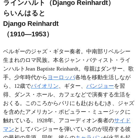
ラインハルト（Django Reinhardt）
らいんはると
Django Reinhardt
（1910―1953）
ベルギーのジャズ・ギター奏者。中南部リベルシー
生まれのロマ民族。本名ジャン・バティスト・ライ
ンハルトJean Baptiste Reinhardt。母親はダンサー、歌
手。少年時代から
ヨーロッパ
各地を移動生活しなが
ら、12歳で
バイオリン
、ギター、
バンジョー
を習
得、ダンス・ホール、カフェなどで演奏する生活を
おくる。このころからパリにも赴(おもむ)き、ジャズ
を含めたアメリカン・ポピュラー・ミュージックに
触れている。1928年、アコーディオン奏者の
サイド
マン
としてバンジョーを弾いているのが現存する彼
の最初の音源。同年、彼らの
キャラバン
が火災を起