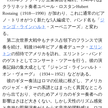
クラリネット奏者ユベール・ロスタンHubert
Rostaing（1918―1990）が加わり、これに通常のピア
ノ・トリオがつく新たな5人編成で、バンド名も「
ジ
ャンゴ・ラインハルト
・スーベニアーズ」と変わ
る。
第二次世界大戦中もナチス占領下のフランスで演
奏を続け、戦後1946年ピアノ奏者デューク・
エリン
トン
の招待でアメリカを訪れ、エリントン・バンド
のゲストとしてコンサート・ツアーを行う。彼の演
奏記録の集大成として『ジャンゴ・ラインハルト・
オン・ヴォーグ』（1934～1952）などがある。
彼のギター奏法はロマの伝統に根ざし、アメリカ
のジャズ・ギターの系譜とはまったく異質なところ
から出ており、そのためアメリカのギター奏者への
影響はさほど大きくない。しかし天性のリズム感覚
と奔放な即興演奏がもたらす音楽的躍動感は、ロマ