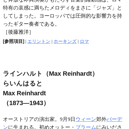
特有の哀感に満ちたメロディをまさに「ジャズ」と
してしまった。ヨーロッパでは圧倒的な影響力を持
ったギター奏者である。
［後藤雅洋］
[参照項目]
|
エリントン
|
ホーキンズ
|
ロマ
ラインハルト（Max Reinhardt）
らいんはると
Max Reinhardt
（1873―1943）
オーストリアの演出家。9月9日
ウィーン
郊外
バーデ
ン
に生まれる。初めオットー・
ブラーム
にみいださ