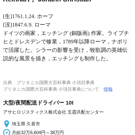
[生]1761.1.24. ホーフ
[没]1847.6.9. ローマ
ドイツの画家，エッチング (銅版画) 作家。ライプチ
ヒとドレスデンで修業，1789年以降ローマ，ナポリ
で活躍した。シラーの影響を受け，牧歌調の英雄伝
説的な風景を描き，エッチングも制作した。
出典
ブリタニカ国際大百科事典 小項目事典
ブリタニカ国際大百科事典 小項目事典について
情報
大型/夜間配送ドライバー 10t
アサヒロジスティクス株式会社 五霞共配センター
埼玉県 久喜市
月給32万6,604円～38万円