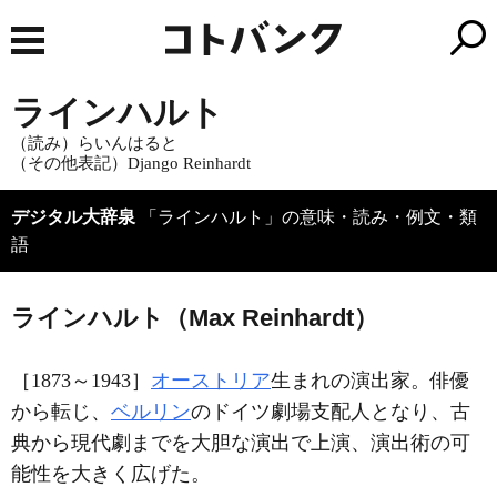
ラインハルト
（読み）らいんはると
（その他表記）Django Reinhardt
デジタル大辞泉
「ラインハルト」の意味・読み・例文・類
語
ラインハルト（Max Reinhardt）
［1873～1943］
オーストリア
生まれの演出家。俳優
から転じ、
ベルリン
のドイツ劇場支配人となり、古
典から現代劇までを大胆な演出で上演、演出術の可
能性を大きく広げた。