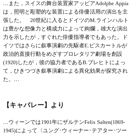
…また，スイスの舞台装置家アッピアAdolphe Appia
は，照明と彫塑的な装置による俳優活用の演出を主
張した。 20世紀に入るとドイツの
M.ラインハルト
は豊かな想像力と構成力によって絢爛，雄大な演出
力を示したが，すぐれた俳優指導者でもあった。ド
イツではさらに
叙事演劇
の先駆者
E.ピスカートル
が
政治的直接行動をめざすプロレタリア劇場を創設
(1920)したが，彼の協力者である
B.ブレヒト
によっ
て，ひきつづき叙事演劇による
異化
効果が探究され
た。…
【キャバレー】より
…ウィーンでは1901年にザルテンFelix Salten(1869‐
1945)によって〈ユング･ウィーナー･テアター･ツー