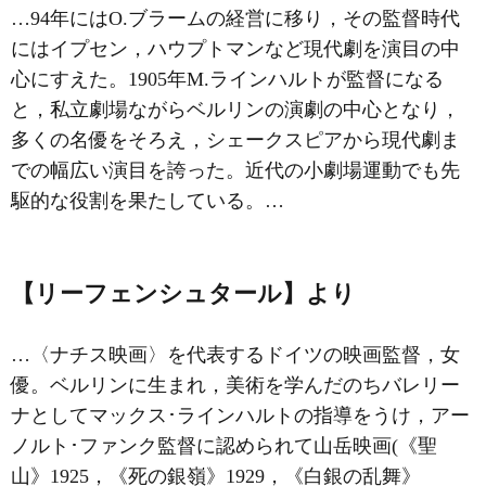
…94年には
O.ブラーム
の経営に移り，その監督時代
にはイプセン，ハウプトマンなど現代劇を演目の中
心にすえた。1905年
M.ラインハルト
が監督になる
と，私立劇場ながらベルリンの演劇の中心となり，
多くの名優をそろえ，シェークスピアから現代劇ま
での幅広い演目を誇った。近代の
小劇場
運動でも先
駆的な役割を果たしている。…
【リーフェンシュタール】より
…〈ナチス映画〉を代表するドイツの映画監督，女
優。ベルリンに生まれ，美術を学んだのちバレリー
ナとしてマックス･ラインハルトの指導をうけ，アー
ノルト･ファンク監督に認められて山岳映画(《聖
山》1925，《死の銀嶺》1929，《白銀の乱舞》