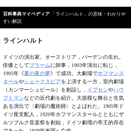
百科事典マイペディア
「ラインハルト」の意味・わかりや
すい解説
ラインハルト
ドイツの演出家。オーストリア，バーデンの生れ。
俳優として
ブラーム
に師事，1903年演出に転じ，
1905年《
夏の夜の夢
》で成功。大劇場で
ホフマンス
タール
や
シェークスピア
を上演する一方，室内劇場
（カンマーシュピール）を創設し，
イプセン
や
ハウ
プトマン
などの近代劇を紹介。大規模な舞台と生気
ある演出で〈劇場の魔術師〉とよばれた。1905年ド
イツ座支配人，1920年ホフマンスタールとともにザ
ルツブルク音楽祭を創始，ドイツ劇壇の帝王的存在
であった。1938年米国へ亡命。