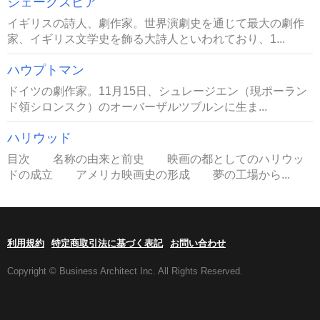
シェークスピア
イギリスの詩人、劇作家。世界演劇史を通じて最大の劇作
家、イギリス文学史を飾る大詩人といわれており、1...
ハウプトマン
ドイツの劇作家。11月15日、シュレージエン（現ポーラン
ド領シロンスク）のオーバーザルツブルンに生ま...
ハリウッド
目次 名称の由来と前史 映画の都としてのハリウッ
ドの成立 アメリカ映画史の形成 夢の工場から...
利用規約
特定商取引法に基づく表記
お問い合わせ
Copyright © Business Architect Inc. All Rights Reserved.