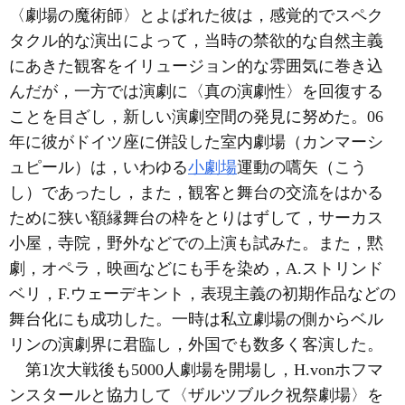
〈劇場の魔術師〉とよばれた彼は，感覚的でスペク
タクル的な演出によって，当時の禁欲的な自然主義
にあきた観客をイリュージョン的な雰囲気に巻き込
んだが，一方では演劇に〈真の演劇性〉を回復する
ことを目ざし，新しい演劇空間の発見に努めた。06
年に彼がドイツ座に併設した室内劇場（カンマーシ
ュピール）は，いわゆる
小劇場
運動の嚆矢（こう
し）であったし，また，観客と舞台の交流をはかる
ために狭い額縁舞台の枠をとりはずして，サーカス
小屋，寺院，野外などでの上演も試みた。また，黙
劇，オペラ，映画などにも手を染め，A.ストリンド
ベリ，F.ウェーデキント，表現主義の初期作品などの
舞台化にも成功した。一時は私立劇場の側からベル
リンの演劇界に君臨し，外国でも数多く客演した。
第1次大戦後も5000人劇場を開場し，H.vonホフマ
ンスタールと協力して〈ザルツブルク祝祭劇場〉を