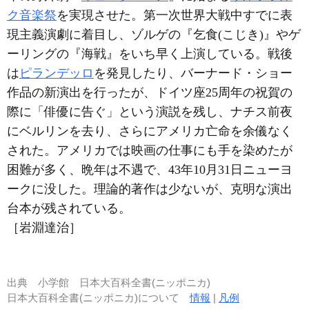
ク音楽祭
を実現させた。第一次世界大戦中すでに表
現主義演劇に着目し、ゾルゲの『乞食(こじき)』やゲ
ーリングの『海戦』をいち早く上演している。戦後
は
ピランデッロ
を発見したり、バーナード・ショー
作品の新演出を行ったが、ドイツ座25周年の祝賀の
際に「俳優に告ぐ」という演説を残し、ナチス前夜
にベルリンを去り、さらにアメリカ亡命を余儀なく
された。アメリカでは映画の仕事にも手を染めたが
困難が多く、晩年は不遇で、43年10月31日ニューヨ
ークに没した。理論的著作は少ないが、克明な演出
台本が残されている。
［岩淵達治］
出典
小学館 日本大百科全書(ニッポニカ)
日本大百科全書(ニッポニカ)について
情報
|
凡例