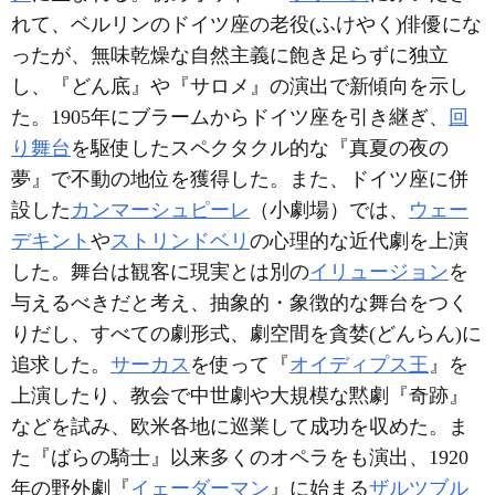
れて、ベルリンのドイツ座の老役(ふけやく)俳優にな
ったが、無味乾燥な自然主義に飽き足らずに独立
し、『どん底』や『サロメ』の演出で新傾向を示し
た。1905年にブラームからドイツ座を引き継ぎ、
回
り舞台
を駆使したスペクタクル的な『真夏の夜の
夢』で不動の地位を獲得した。また、ドイツ座に併
設した
カンマーシュピーレ
（小劇場）では、
ウェー
デキント
や
ストリンドベリ
の心理的な近代劇を上演
した。舞台は観客に現実とは別の
イリュージョン
を
与えるべきだと考え、抽象的・象徴的な舞台をつく
りだし、すべての劇形式、劇空間を貪婪(どんらん)に
追求した。
サーカス
を使って『
オイディプス王
』を
上演したり、教会で中世劇や大規模な黙劇『奇跡』
などを試み、欧米各地に巡業して成功を収めた。ま
た『ばらの騎士』以来多くのオペラをも演出、1920
年の野外劇『
イェーダーマン
』に始まる
ザルツブル