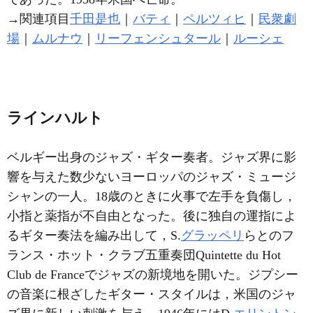
→関連項目
千田是也
｜
バティ
｜
ペルツィヒ
｜
民衆劇
場
｜
ムルナウ
｜
リーフェンシュタール
｜
ルーシェ
ラインハルト
ベルギー出身のジャズ・ギター奏者。ジャズ界に影
響を与えた数少ないヨーロッパのジャズ・ミュージ
シャンの一人。18歳のときに火事で左手を負傷し，
小指と薬指が不自由となった。後に独自の運指によ
るギター奏法を編み出して，S.
グラッペリ
らとのフ
ランス・ホット・クラブ五重奏団Quintette du Hot
Club de Franceでジャズの新境地を開いた。ジプシー
の音楽に根ざしたギター・スタイルは，米国のジャ