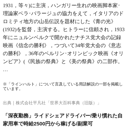
1931，等々)に主演，ハンガリー生れの映画脚本家･
理論家ベラ･バラージュの協力をえて，イタリアのド
ロミティ地方の山岳伝説を題材にした《青の光》
(1932)を監督，主演する。ヒトラーに信頼され，1933
年にニュルンベルクで開かれたナチス党大会の記録
映画《信念の勝利》，つづいて34年党大会の《意志
の勝利》，36年のベルリン･オリンピック映画《オリ
ンピア》(《民族の祭典》と《美の祭典》の二部作。
…
※「ラインハルト」について言及している用語解説の一部を掲載し
ています。
出典｜
株式会社平凡社「世界大百科事典（旧版）」
「深夜勤務」ライドシェアドライバー/乗り慣れた自
家用車で時給2500円から稼げる/副業可