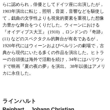
らに認められ，俳優としてドイツ座に出演したが，
1903年演出に転じ，照明，音楽，音響などを駆使し
て，戯曲の文学性よりも視覚的要素を重視した想像
力豊かな舞台をつくりだした。ウィーンにおける
『オイディプス大王』 (1910) ，ロンドンの『奇跡』
(11) などのスペクタクル的舞台が有名であるが，
1920年代にはウィーンおよびベルリンの劇場で，古
典から現代にいたる多くの作品を演出した。ヒトラ
ーの台頭後は海外で活動を続け，34年にはハリウッ
ドで映画『夏の夜の夢』を演出。 38年以後はアメリ
カに永住した。
ラインハルト
Reinhart， Johann Christian