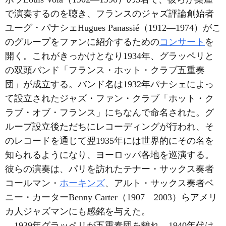
で演奏するのを聴き、フランスのジャズ評論創始者
ユーグ・パナシェHugues Panassié（1912―1974）がこ
のグループをファンに紹介するための
コンサート
を
開く。これがきっかけとなり1934年、グラッペリと
の双頭バンド「フランス・ホット・クラブ五重奏
団」が成立する。バンド名は1932年パナシェによっ
て設立されたジャズ・ファン・クラブ「ホット・ク
ラブ・オブ・フランス」にちなんで命名された。グ
ループ設立後ただちにレコーディングが行われ、そ
のレコードを通じて翌1935年には世界的にその名を
知られるようになり、ヨーロッパ各地を巡演する。
彼らの演奏は、パリを訪れたテナー・サックス奏者
コールマン・
ホーキンズ
、アルト・サックス奏者ベ
ニー・カーターBenny Carter（1907―2003）らアメリ
カ人ジャズマンにも感銘を与えた。
1939年グラッペリが五重奏団を離れ、1940年代は