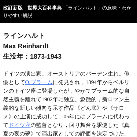
改訂新版 世界大百科事典
「ラインハルト」の意味・わか
りやすい解説
ラインハルト
Max Reinhardt
生没年：1873-1943
ドイツの演出家。オーストリアのバーデン生れ。俳
優として
O.ブラーム
に発見され，1894年からベルリ
ンのドイツ座に登場したが，やがてブラーム的な自
然主義を離れて1902年に独立。象徴的，新ロマン主
義的な新しい傾向を示す作品《どん底》や《サロ
メ》の上演に成功して，05年にはブラームに代わっ
て
ドイツ座
の監督となり，回り舞台を駆使した《真
夏の夜の夢》で演出家としての評価を決定づけた。