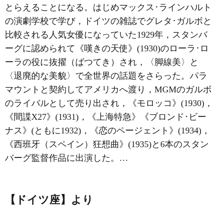
とらえることになる。はじめマックス･
ラインハルト
の演劇学校で学び，ドイツの雑誌でグレタ･ガルボと
比較される人気女優になっていた1929年，スタンバ
ーグに認められて《
嘆きの天使
》(1930)のローラ･ロ
ーラの役に抜擢（ばつてき）され，〈脚線美〉と
〈退廃的な美貌〉で全世界の話題をさらった。パラ
マウントと契約してアメリカへ渡り，MGMのガルボ
のライバルとして売り出され，《
モロッコ
》(1930)，
《間諜X27》(1931)，《上海特急》《ブロンド･ビー
ナス》(ともに1932)，《恋のページェント》(1934)，
《西班牙（スペイン）狂想曲》(1935)と6本のスタン
バーグ監督作品に出演した。…
【ドイツ座】より