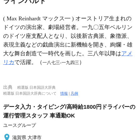
ラインハルト
( Max Reinhardt マックス━ ) オーストリア生まれの
ドイツの演出家、劇場経営者。一九〇五年ベルリン
のドイツ座支配人となり、以後新古典派、象徴派、
表現主義などの戯曲演出に新機軸を開き、絢爛・雄
大な舞台創造で一時代を画した。三八年以降は
アメ
リカ
で活躍。（
）
一八七三‐一九四三
出典
精選版 日本国語大辞典
精選版 日本国語大辞典について
情報
|
凡例
データ入力・タイピング/高時給1800円ドライバーの
運行管理スタッフ 車通勤OK
ユースグループ
滋賀県 大津市