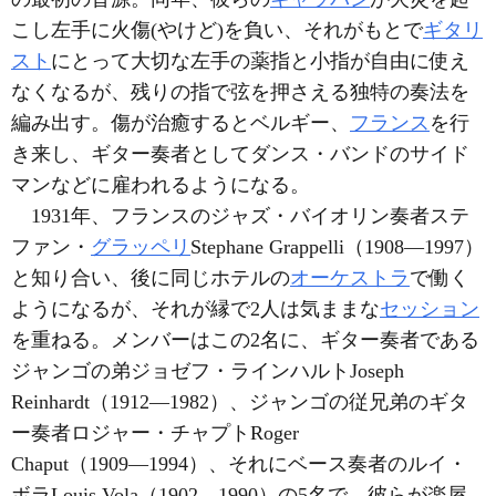
こし左手に火傷(やけど)を負い、それがもとで
ギタリ
スト
にとって大切な左手の薬指と小指が自由に使え
なくなるが、残りの指で弦を押さえる独特の奏法を
編み出す。傷が治癒するとベルギー、
フランス
を行
き来し、ギター奏者としてダンス・バンドのサイド
マンなどに雇われるようになる。
1931年、フランスのジャズ・バイオリン奏者ステ
ファン・
グラッペリ
Stephane Grappelli（1908―1997）
と知り合い、後に同じホテルの
オーケストラ
で働く
ようになるが、それが縁で2人は気ままな
セッション
を重ねる。メンバーはこの2名に、ギター奏者である
ジャンゴの弟ジョゼフ・ラインハルトJoseph
Reinhardt（1912―1982）、ジャンゴの従兄弟のギタ
ー奏者ロジャー・チャプトRoger
Chaput（1909―1994）、それにベース奏者のルイ・
ボラLouis Vola（1902―1990）の5名で、彼らが楽屋