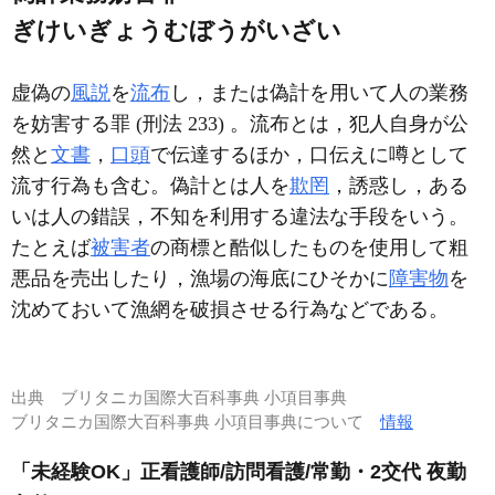
ぎけいぎょうむぼうがいざい
虚偽の
風説
を
流布
し，または偽計を用いて人の業務
を妨害する罪 (刑法 233) 。流布とは，犯人自身が公
然と
文書
，
口頭
で伝達するほか，口伝えに噂として
流す行為も含む。偽計とは人を
欺罔
，誘惑し，ある
いは人の錯誤，不知を利用する違法な手段をいう。
たとえば
被害者
の商標と酷似したものを使用して粗
悪品を売出したり，漁場の海底にひそかに
障害物
を
沈めておいて漁網を破損させる行為などである。
出典
ブリタニカ国際大百科事典 小項目事典
ブリタニカ国際大百科事典 小項目事典について
情報
「未経験OK」正看護師/訪問看護/常勤・2交代 夜勤