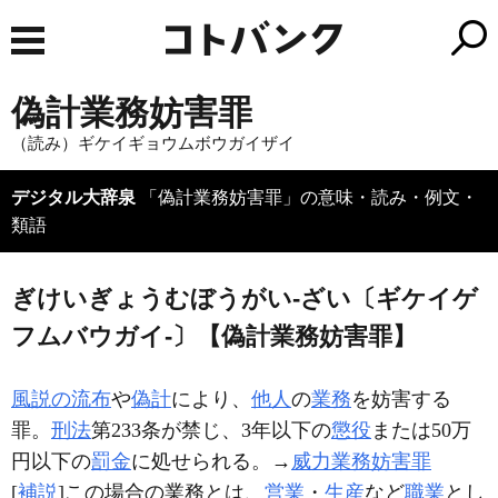
偽計業務妨害罪
（読み）ギケイギョウムボウガイザイ
デジタル大辞泉
「偽計業務妨害罪」の意味・読み・例文・
類語
ぎけいぎょうむぼうがい‐ざい〔ギケイゲ
フムバウガイ‐〕【偽計業務妨害罪】
風説の流布
や
偽計
により、
他人
の
業務
を妨害する
罪。
刑法
第233条が禁じ、3年以下の
懲役
または50万
円以下の
罰金
に処せられる。→
威力業務妨害罪
[
補説
]この場合の業務とは、
営業
・
生産
など
職業
とし