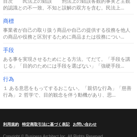
目次 民法上の錯誤 刑法上の錯誤客観的事実と主観
的認識との不一致。不知と誤解の双方を含む。民法上...
商標
事業者が自己の取り扱う商品や自己の提供する役務を他人
の商品や役務と区別するために商品または役務につい...
手段
ある事を実現させるためにとる方法。てだて。「手段を講
じる」「目的のためには手段を選ばない」「強硬手段...
行為
１ ある意思をもってするおこない。「親切な行為」「慈善
行為」２ 哲学で、目的観念を伴う動機があり、思...
利用規約
特定商取引法に基づく表記
お問い合わせ
Copyright © Business Architect Inc. All Rights Reserved.