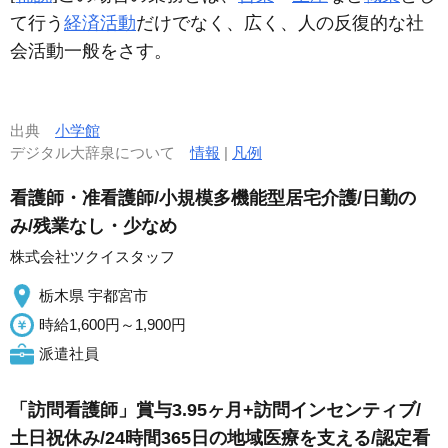
て行う
経済活動
だけでなく、広く、人の反復的な社
会活動一般をさす。
出典
小学館
デジタル大辞泉について
情報
|
凡例
看護師・准看護師/小規模多機能型居宅介護/日勤の
み/残業なし・少なめ
株式会社ツクイスタッフ
栃木県 宇都宮市
時給1,600円～1,900円
派遣社員
「訪問看護師」賞与3.95ヶ月+訪問インセンティブ/
土日祝休み/24時間365日の地域医療を支える/認定看