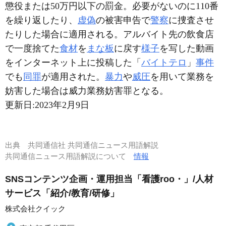
懲役または50万円以下の罰金。必要がないのに110番
を繰り返したり、
虚偽
の被害申告で
警察
に捜査させ
たりした場合に適用される。アルバイト先の飲食店
で一度捨てた
食材
を
まな板
に戻す
様子
を写した動画
をインターネット上に投稿した「
バイトテロ
」
事件
でも
同罪
が適用された。
暴力
や
威圧
を用いて業務を
妨害した場合は威力業務妨害罪となる。
更新日:
2023年2月9日
出典
共同通信社 共同通信ニュース用語解説
共同通信ニュース用語解説について
情報
SNSコンテンツ企画・運用担当「看護roo・」/人材
サービス「紹介/教育/研修」
株式会社クイック