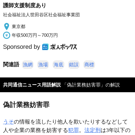
護師支援制度あり
社会福祉法人世田谷区社会福祉事業団
東京都
年収500万円～700万円
Sponsored by
関連語
漁網
漁場
海底
錯誤
商標
共同通信ニュース用語解説
「偽計業務妨害罪」の解説
偽計業務妨害罪
うそ
の情報を流したり他人を欺いたりするなどして
人や企業の業務を妨害する
犯罪
。
法定刑
は3年以下の