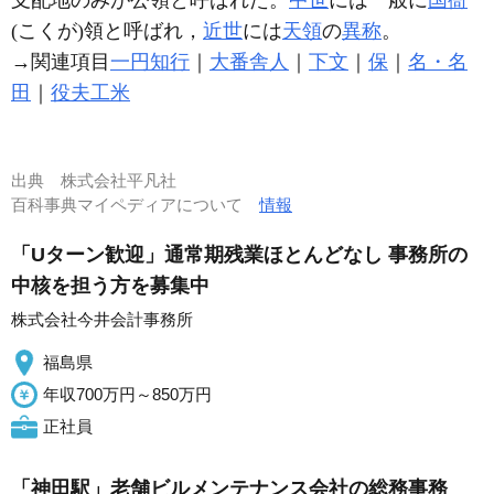
支配地のみが公領と呼ばれた。
中世
には一般に
国衙
(こくが)領と呼ばれ，
近世
には
天領
の
異称
。
→関連項目
一円知行
｜
大番舎人
｜
下文
｜
保
｜
名・名
田
｜
役夫工米
出典
株式会社平凡社
百科事典マイペディアについて
情報
「Uターン歓迎」通常期残業ほとんどなし 事務所の
中核を担う方を募集中
株式会社今井会計事務所
福島県
年収700万円～850万円
正社員
「神田駅」老舗ビルメンテナンス会社の総務事務