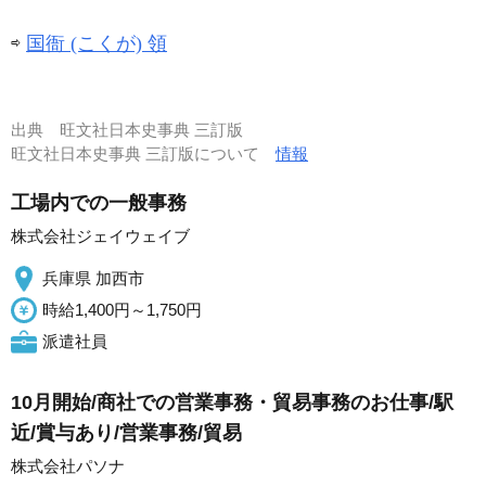
⇨
国衙 (こくが) 領
出典
旺文社日本史事典 三訂版
旺文社日本史事典 三訂版について
情報
工場内での一般事務
株式会社ジェイウェイブ
兵庫県 加西市
時給1,400円～1,750円
派遣社員
10月開始/商社での営業事務・貿易事務のお仕事/駅
近/賞与あり/営業事務/貿易
株式会社パソナ