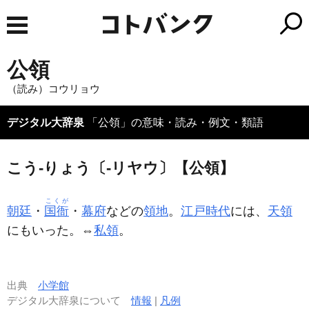
公領
（読み）コウリョウ
デジタル大辞泉
「公領」の意味・読み・例文・類語
こう‐りょう〔‐リヤウ〕【公領】
こくが
朝廷
・
国衙
・
幕府
などの
領地
。
江戸時代
には、
天領
にもいった。⇔
私領
。
出典
小学館
デジタル大辞泉について
情報
|
凡例