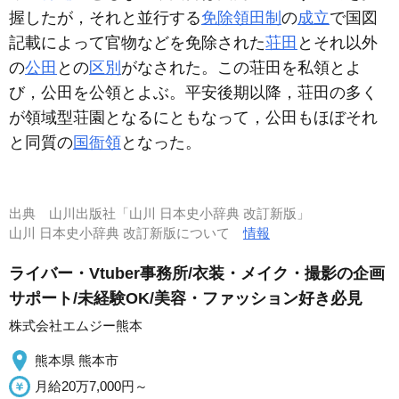
握したが，それと並行する
免除領田制
の
成立
で国図
記載によって官物などを免除された
荘田
とそれ以外
の
公田
との
区別
がなされた。この荘田を私領とよ
び，公田を公領とよぶ。平安後期以降，荘田の多く
が領域型荘園となるにともなって，公田もほぼそれ
と同質の
国衙領
となった。
出典
山川出版社「山川 日本史小辞典 改訂新版」
山川 日本史小辞典 改訂新版について
情報
ライバー・Vtuber事務所/衣装・メイク・撮影の企画
サポート/未経験OK/美容・ファッション好き必見
株式会社エムジー熊本
熊本県 熊本市
月給20万7,000円～