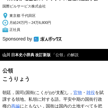
国際ビルサービス株式会社
東京都 千代田区
月給24万円～24万6,800円
正社員
Sponsored by
山川 日本史小辞典 改訂新版
「公領」の解説
公領
こうりょう
朝廷，国司(国衙(こくが))が支配し，
官物
・
雑役
を賦
課する領地。私領に対する語。平安中期の国衙行政
権の
再編
にともない，国衙は国内の土地すべてを把