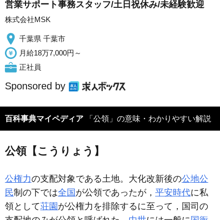
営業サポート事務スタッフ/土日祝休み/未経験歓迎
株式会社MSK
千葉県 千葉市
月給18万7,000円～
正社員
Sponsored by
百科事典マイペディア
「公領」の意味・わかりやすい解説
公領【こうりょう】
公権力
の支配対象である土地。大化改新後の
公地公
民
制の下では
全国
が公領であったが，
平安時代
に私
領として
荘園
が公権力を排除するに至って，国司の