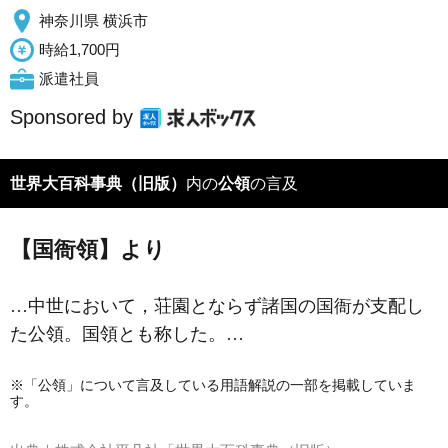
神奈川県 横浜市
時給1,700円
派遣社員
Sponsored by
世界大百科事典（旧版）
内の
公領
の言及
【国衙領】より
…中世において，荘園とならず諸国の国衙が支配し
た公領。国領とも称した。…
※「公領」について言及している用語解説の一部を掲載していま
す。