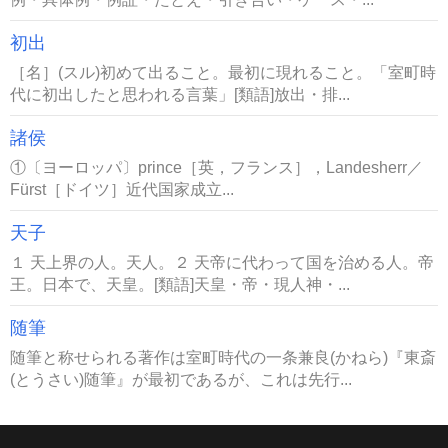
初出
［名］(スル)初めて出ること。最初に現れること。「室町時
代に初出したと思われる言葉」[類語]放出・排...
諸侯
①〔ヨーロッパ〕prince［英，フランス］，Landesherr／
Fürst［ドイツ］近代国家成立...
天子
１ 天上界の人。天人。２ 天帝に代わって国を治める人。帝
王。日本で、天皇。[類語]天皇・帝・現人神・...
随筆
随筆と称せられる著作は室町時代の一条兼良(かねら)『東斎
(とうさい)随筆』が最初であるが、これは先行...