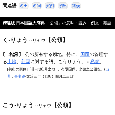
関連語
名田
名詞
実例
初出
諸侯
精選版 日本国語大辞典
「公領」の意味・読み・例文・類語
く‐りょう
【公領】
‥リャウ
〘 名詞 〙
公の所有する領地。特に、
国司
の管理す
る
土地
。
荘園
に対する語。こうりょう。⇔
私領
。
[初出の実例]「非
指庄号之地
、有限国保、勿論之公領也」(
出
二
一
典
：
吾妻鏡
‐文治三年（1187）四月二三日)
こう‐りょう
【公領】
‥リャウ