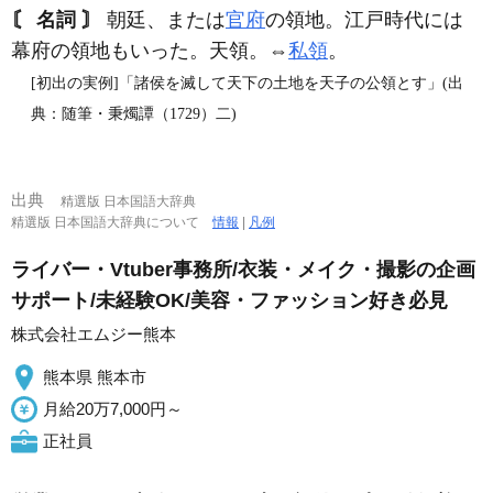
〘 名詞 〙
朝廷、または
官府
の領地。江戸時代には
幕府の領地もいった。天領。⇔
私領
。
[初出の実例]「諸侯を滅して天下の土地を天子の公領とす」(出
典：随筆・秉燭譚（1729）二)
出典
精選版 日本国語大辞典
精選版 日本国語大辞典について
情報
|
凡例
ライバー・Vtuber事務所/衣装・メイク・撮影の企画
サポート/未経験OK/美容・ファッション好き必見
株式会社エムジー熊本
熊本県 熊本市
月給20万7,000円～
正社員