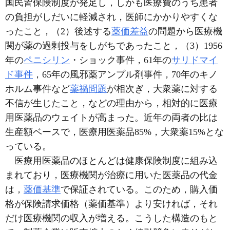
国民皆保険制度が発足し，しかも医療費のうち患者
の負担がしだいに軽減され，医師にかかりやすくな
ったこと，（2）後述する
薬価差益
の問題から医療機
関が薬の過剰投与をしがちであったこと，（3）1956
年の
ペニシリン
・ショック事件，61年の
サリドマイ
ド事件
，65年の風邪薬アンプル剤事件，70年のキノ
ホルム事件など
薬禍問題
が相次ぎ，大衆薬に対する
不信が生じたこと，などの理由から，相対的に医療
用医薬品のウェイトが高まった。近年の両者の比は
生産額ベースで，医療用医薬品85%，大衆薬15%とな
っている。
医療用医薬品のほとんどは健康保険制度に組み込
まれており，医療機関が治療に用いた医薬品の代金
は，
薬価基準
で保証されている。このため，購入価
格が保険請求価格（薬価基準）より安ければ，それ
だけ医療機関の収入が増える。こうした構造のもと