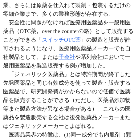
業、さらには原薬を仕入れて製剤・包装するだけの
零細企業まで、多くの業務形態が存在する。
安全性に問題がなければ医療用医薬品を一般用医
薬品（OTC薬。over the counterの略）として販売する
ことができる「
スイッチOTC薬
」の製造と販売が許
可されるようになり、医療用医薬品メーカーでも自
社製品として、または
子会社
や系列会社において一
般用医薬品を製造販売する例が増加した。
「ジェネリック医薬品」とは特許期間が終了した
先発医薬品と同じ有効成分を使って製造・販売する
医薬品で、研究開発費がかからないので低価で医薬
品を販売することができる（ただし、医薬品添加物
等また製造方法が異なる場合がある）。これらの医
薬品を製造販売する会社は後発医薬品メーカーまた
はジェネリックメーカーとよばれる。
医薬品業界の特徴は、(1)同一成分でも内服剤（顆