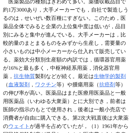
医薬製品の種類はきわめて多い。薬価収載品目で
約1万3000あり，大手メーカーでも，自社で製造しう
るのは，せいぜい数百種にすぎない。このため，医
薬品全体でみると企業の上位集中度は低いが，品目
別にみると集中が進んでいる。大手メーカーは，比
較的量のまとまるものをみずから生産し，需要量の
小さいものは中小メーカーから仕入れて販売してい
る。薬効大分類別生産額の内訳では，循環器官用薬
が16%と最も多く，中枢神経系用薬，消化器官用
薬，
抗生物質
製剤などが続く。最近は
生物学的製剤
（
血液製剤
，
ワクチン
等）や腫瘍用薬（
抗癌剤
等）
の伸び率が高い。医薬品はまた医療用医薬品と一般
用医薬品（いわゆる大衆薬）とに大別でき，前者は
医師の指示のもとで使用され，後者は一般小売店で
消費者が自由に購入できる。第2次大戦直後は大衆薬
の
ウェイト
が過半を占めていたが，（1）1961年から