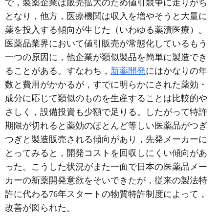
で，製薬企業は販売拡大のため値引競争に走りがち
となり，他方，医療機関は収入を増やそうと大量に
薬を投入する傾向が生じた（いわゆる薬漬医療）。
医薬品業界において値引販売が常態化しているもう
一つの原因に，他企業が類似製品を簡単に製造でき
ることがある。すなわち，
新薬開発
にはかなりの年
数と費用がかかるが，すでに明らかにされた薬効・
成分に応じて類似のものを生産することは比較的や
さしく，設備投資も少額で足りる。したがって特許
期限が切れると薬効のほとんど等しい医薬品がつぎ
つぎと製造販売される傾向があり，先発メーカーに
とってみると，開発コストを回収しにくい傾向があ
った。こうした状況がまた一面で日本の医薬品メー
カーの新薬開発意欲をそいできたが，従来の製法特
許に代わる76年スタートの物質特許制度によって，
改善が図られた。