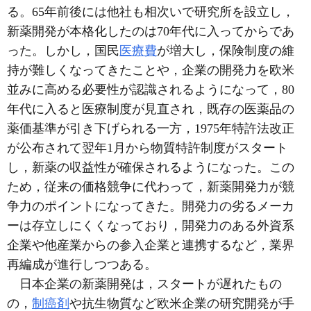
る。65年前後には他社も相次いで研究所を設立し，
新薬開発が本格化したのは70年代に入ってからであ
った。しかし，国民
医療費
が増大し，保険制度の維
持が難しくなってきたことや，企業の開発力を欧米
並みに高める必要性が認識されるようになって，80
年代に入ると医療制度が見直され，既存の医薬品の
薬価基準が引き下げられる一方，1975年特許法改正
が公布されて翌年1月から物質特許制度がスタート
し，新薬の収益性が確保されるようになった。この
ため，従来の価格競争に代わって，新薬開発力が競
争力のポイントになってきた。開発力の劣るメーカ
ーは存立しにくくなっており，開発力のある外資系
企業や他産業からの参入企業と連携するなど，業界
再編成が進行しつつある。
日本企業の新薬開発は，スタートが遅れたもの
の，
制癌剤
や抗生物質など欧米企業の研究開発が手