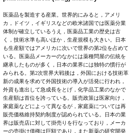
医薬品を製造する産業。世界的にみると，アメリ
カ，ドイツ，イギリスなどの欧米諸国では医薬分業
体制が確立しているうえ，医薬品工業の歴史は古
く，技術水準も高いほか，生産規模も大きい。日本
も生産額ではアメリカに次いで世界の第2位を占めて
いる。医薬品メーカーのなかには薬種問屋の伝統を
継承したものが多く，日本の業界には独特の慣行が
みられる。第2次世界大戦後は，外国における技術革
新の成果を求めて外国技術の導入が活発に行われ，
外資も進出して急成長をとげ，化学品工業のなかで
生産額は首位を誇っている。販売政策は医家向け，
家庭薬などによって異なるが，家庭薬については再
販売価格維持契約制度が認められている。日本の業
界は販売店に対して掛売りを行なっており，メーカ
ーの売掛け債権は巨額であり，また新薬の研究開発