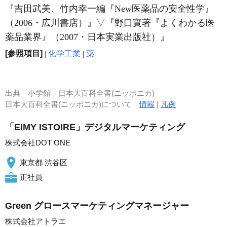
『吉田武美、竹内幸一編『New医薬品の安全性学』
（2006・広川書店）』
▽
『野口實著『よくわかる医
薬品業界』（2007・日本実業出版社）』
[参照項目]
|
化学工業
|
薬
出典
小学館 日本大百科全書(ニッポニカ)
日本大百科全書(ニッポニカ)について
情報
|
凡例
「EIMY ISTOIRE」デジタルマーケティング
株式会社DOT ONE
東京都 渋谷区
正社員
Green グロースマーケティングマネージャー
株式会社アトラエ