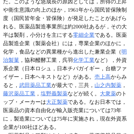
た。このような急成長の原因としては，所得の上昇
や衛生意識の向上のほか，1961年から国民皆保険制
度（国民皆年金・皆保険）が発足したことがあげら
れる。医薬品製造事業所は約2000社あるが，その大
半は製剤，小分けを主にする
零細企業
である。医薬
品製造企業（製薬会社）には，専業企業のほかに，
化学，食品などの異業種から進出した兼業企業（
明
治製菓
，協和醱酵工業，呉羽
化学工業
など），外資
系企業（日本ロシュ，日本チバガイギー，台糖ファ
イザー，日本ヘキストなど）がある。
売上高
からみ
ると，
武田薬品工業
が最大で，三共，
山之内製薬
，
藤沢薬品工業
，
塩野義製薬
などが続く。
大衆薬
のト
ップ・メーカーは
大正製薬
である。なお日本では，
医薬品の資本自由化が輸入販売業については73年
に，製造業については75年に実施され，現在外資系
企業が100社ほどある。