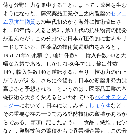
薄な分野に力を集中することによって，成果を生む
ようになった。藤沢薬品工業や山之内製薬の
セフェ
ム系抗生物質
は70年代初めから海外に技術輸出さ
れ，80年代に入ると第2，第3世代の抗生物質の開発
が進んだが，この分野では日本が圧倒的に世界をリ
ードしている。医薬品の技術貿易動向をみると，
1951-71年の累積で，輸出件数91，輸入件数248と大
幅な入超である。しかし71-80年では，輸出件数
149，輸入件数140と逆転するに至り，技術力の向上
がうかがえる。さらに今後も，日本の新薬開発力は
高まると予想される。というのは，医薬品工業の基
礎技術を大きく変えるといわれている
バイオテクノ
ロジー
において，日本には，みそ，
しょうゆ
など，
その重要な柱の一つである発酵技術の蓄積があるか
らである。冒頭に記したように，食品，繊維，化学
など，発酵技術の蓄積をもつ異業種企業も，この分