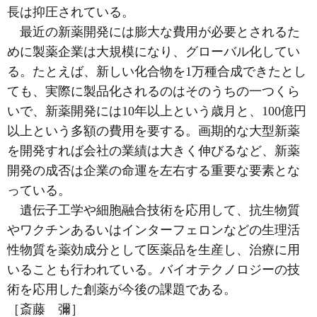
長は抑圧されている。
最近の新薬開発には膨大な費用が必要とされるた
めに製薬企業は大規模になり、グローバル化してい
る。たとえば、新しい化合物を1万種合成できたとし
ても、実際に製品化されるのはそのうちの一つくら
いで、新薬開発には10年以上という歳月と、100億円
以上という多額の費用を要する。画期的な大型新薬
を開発すれば会社の業績は大きく伸びるなど、新薬
開発の成否は企業の命運を左右する重要な要素とな
っている。
遺伝子工学や細胞融合技術を応用して、抗生物質
やワクチンあるいはインターフェロンなどの生理活
性物質を薬効成分として医薬品を生産し、治療に用
いることも行われている。バイオテクノロジーの技
術を応用した創薬が今後の課題である。
［斎藤 彌］