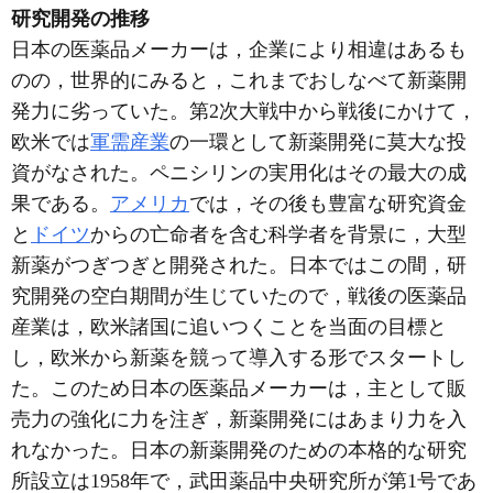
研究開発の推移
日本の医薬品メーカーは，企業により相違はあるも
のの，世界的にみると，これまでおしなべて新薬開
発力に劣っていた。第2次大戦中から戦後にかけて，
欧米では
軍需産業
の一環として新薬開発に莫大な投
資がなされた。ペニシリンの実用化はその最大の成
果である。
アメリカ
では，その後も豊富な研究資金
と
ドイツ
からの亡命者を含む科学者を背景に，大型
新薬がつぎつぎと開発された。日本ではこの間，研
究開発の空白期間が生じていたので，戦後の医薬品
産業は，欧米諸国に追いつくことを当面の目標と
し，欧米から新薬を競って導入する形でスタートし
た。このため日本の医薬品メーカーは，主として販
売力の強化に力を注ぎ，新薬開発にはあまり力を入
れなかった。日本の新薬開発のための本格的な研究
所設立は1958年で，武田薬品中央研究所が第1号であ