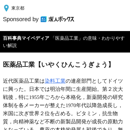
東京都
Sponsored by
百科事典マイペディア
「医薬品工業」の意味・わかりやす
い解説
医薬品工業【いやくひんこうぎょう】
近代医薬品工業は
染料工業
の連産部門としてドイツ
に興った。日本では明治年間に生産開始。第２次大
戦後，特に1955年ごろから本格化，新薬開発の研究
体制を各メーカーが整えた1970年代以降急成長し，
米国に次ぎ世界２位を占める。ビタミン，抗生物
質，向精神薬など不断の新製品開発が成長の原動力
となっている。農薬の本格的発展も戦後であり，無