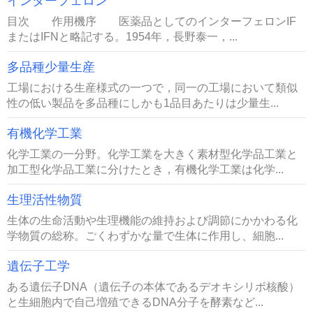
インターフェロン
目次 作用機序 医薬品としてのインターフェロンIF
またはIFNと略記する。1954年，長野泰一，...
多品種少量生産
工場における生産様式の一つで，同一の工場において類似
性の低い製品を多品種にしかも1品目あたりは少量生...
有機化学工業
化学工業の一分野。化学工業を大きく素材型化学品工業と
加工型化学品工業に分けたとき，有機化学工業は化学...
生理活性物質
生体の生命活動や生理機能の維持および調節にかかわる化
学物質の総称。ごくわずかな量で生体に作用し、細胞...
遺伝子工学
ある遺伝子DNA（遺伝子の本体であるデオキシリボ核酸）
と生細胞内で自己増殖できるDNA分子を酵素など...