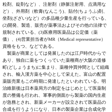
粒剤、錠剤など）、注射剤（静脈注射用、点滴用な
ど）、外用剤（軟膏(なんこう)、貼付(ちょうふ)剤、
坐剤(ざざい)など）の多品種少量生産を行っている、
(2)開発、製造、販売が薬事法およびその他の法律で
規制されている、(3)医療用医薬品は公定価（薬
価）、(4)営業担当者がMR（Medical representative）
資格をもつ、などである。
製薬が商業としては発展したのは江戸時代からで
あり、独自に薬をつくっていた薬種商が大阪の道修
町(どしょうまち)に集まり、薬種仲買仲間として組織
され、輸入漢方薬を中心として栄えた。富山の配置
薬販売業もこの時期に発達したといわれている。明
治維新後は日本薬局方の制定をはじめとして医薬制
度の整備も行われ、軍事的側面から製薬の国内生産
が急務とされ、新薬メーカーが設立されて医薬品の
合成を行うようになり、日本の製薬企業は合成化学