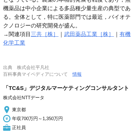
機薬品は中小企業による多品種少量生産の典型であ
る。全体として，特に医薬部門では最近，バイオテ
クノロジーの研究開発が盛ん。
→関連項目
三共［株］
｜
武田薬品工業［株］
｜
有機
化学工業
出典
株式会社平凡社
百科事典マイペディアについて
情報
「TC&S」デジタルマーケティングコンサルタント
株式会社NTTデータ
東京都
年収700万円～1,350万円
正社員