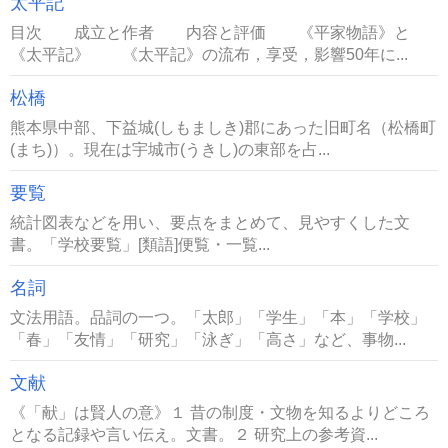
太平記
目次 成立と作者 内容と評価 《平家物語》と
《太平記》 《太平記》の流布，享受，影響50年に...
松橋
熊本県中部、下益城(しもましき)郡にあった旧町名（松橋町
(まち)）。現在は宇城市(うきし)の東部を占...
要覧
統計図表などを用い、要点をまとめて、見やすくした文
書。「学校要覧」[類語]便覧・一覧...
名詞
文法用語。品詞の一つ。「太郎」「学生」「本」「学校」
「春」「友情」「研究」「泳ぎ」「高さ」など、事物...
文献
《「献」は賢人の意》１ 昔の制度・文物を知るよりどころ
となる記録や言い伝え。文書。２ 研究上の参考資...