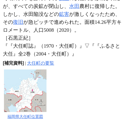
が、すべての炭鉱が閉山し、
水田
農村に復帰した。
しかし、水田陥没などの
鉱害
が激しくなったため、
その
復旧
が急ピッチで進められた。面積14.26平方キ
ロメートル、人口5008（2020）。
［石黒正紀］
『『大任町誌』（1970・大任町）』
▽
『『ふるさと
大任』全2巻（2004・大任町）』
[補完資料]
|
大任町の要覧
福岡県大任町位置図