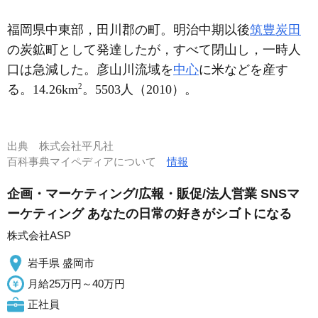
福岡県中東部，田川郡の町。明治中期以後
筑豊炭田
の炭鉱町として発達したが，すべて閉山し，一時人
口は急減した。彦山川流域を
中心
に米などを産す
2
る。14.26km
。5503人（2010）。
出典
株式会社平凡社
百科事典マイペディアについて
情報
企画・マーケティング/広報・販促/法人営業 SNSマ
ーケティング あなたの日常の好きがシゴトになる
株式会社ASP
岩手県 盛岡市
月給25万円～40万円
正社員