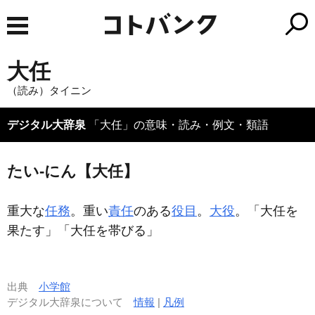
大任
（読み）タイニン
デジタル大辞泉
「大任」の意味・読み・例文・類語
たい‐にん【大任】
重大な
任務
。重い
責任
のある
役目
。
大役
。「
大任
を
果たす」「
大任
を帯びる」
出典
小学館
デジタル大辞泉について
情報
|
凡例