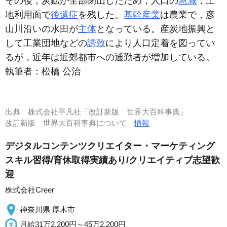
その後，炭鉱が全部閉山したため，人口の
急減
，土
地利用面で
後遺症
を残した。
基幹産業
は農業で，彦
山川沿いの水田が
主体
となっている。産炭地振興と
して工業団地などの
誘致
により人口定着を図ってい
るが，近年は近郊都市への通勤者が増加している。
執筆者：
松橋 公治
出典
株式会社平凡社「改訂新版 世界大百科事典」
改訂新版 世界大百科事典について
情報
デジタルコンテンツクリエイター・マーケティング
スキル習得/育休取得実績あり/クリエイティブ志望歓
迎
株式会社Creer
神奈川県 厚木市
月給31万2,200円～45万2,200円