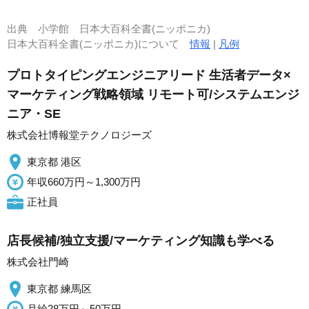
出典
小学館 日本大百科全書(ニッポニカ)
日本大百科全書(ニッポニカ)について
情報
|
凡例
プロトタイピングエンジニアリード 生活者データ×
マーケティング戦略領域 リモート可/システムエンジ
ニア・SE
株式会社博報堂テクノロジーズ
東京都 港区
年収660万円～1,300万円
正社員
店長候補/独立支援/マーケティング知識も学べる
株式会社門崎
東京都 練馬区
月給28万円～50万円