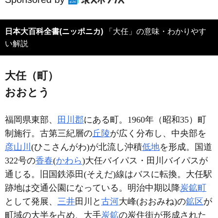
日本大百科全書(ニッポニカ)
「大任」の意味・わかりやす
い解説
大任（町）
おおとう
福岡県東部、
田川郡
にある町。1960年（昭和35）町
制施行。古第三紀層の
丘陵
が広く分布し、中央部を
彦山川
(ひこさんがわ)が北流し沖積
低地
を形成。国道
322号の
香春
(
かわら
)大任バイパス・田川バイパスが
通じる。旧国鉄添田(そえだ)線はバスに転換。大任駅
跡地は交通公園になっている。明治中期以降
炭鉱町
として発展、
三井
田川と
古河
大峰(おおみね)の
鉱区
が
町域の大半を占め、大手
炭鉱
の炭住街が形成された