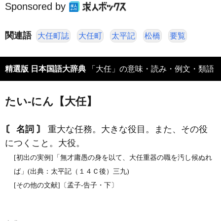
Sponsored by
関連語
大任町誌
大任町
太平記
松橋
要覧
精選版 日本国語大辞典
「大任」の意味・読み・例文・類語
たい‐にん【大任】
〘 名詞 〙
重大な任務。大きな役目。また、その役
につくこと。大役。
[初出の実例]「無才庸愚の身を以て、大任重器の職を汚し候ぬれ
ば」(出典：太平記（１４Ｃ後）三九)
[その他の文献]〔孟子‐告子・下〕