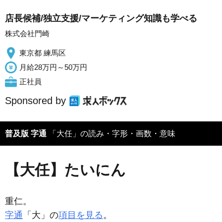
店長候補/独立支援/マーケティング知識も学べる
株式会社門崎
東京都 練馬区
月給28万円～50万円
正社員
Sponsored by
普及版 字通
「大任」の読み・字形・画数・意味
【大任】たいにん
重仁。
字通
「大」の
項目を見る
。