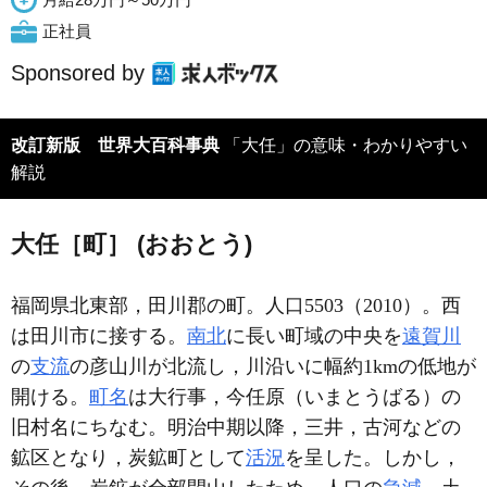
正社員
Sponsored by
改訂新版 世界大百科事典
「大任」の意味・わかりやすい
解説
大任［町］ (おおとう)
福岡県北東部，田川郡の町。人口5503（2010）。西
は田川市に接する。
南北
に長い町域の中央を
遠賀川
の
支流
の彦山川が北流し，川沿いに幅約1kmの低地が
開ける。
町名
は大行事，今任原（いまとうばる）の
旧村名にちなむ。明治中期以降，三井，古河などの
鉱区となり，炭鉱町として
活況
を呈した。しかし，