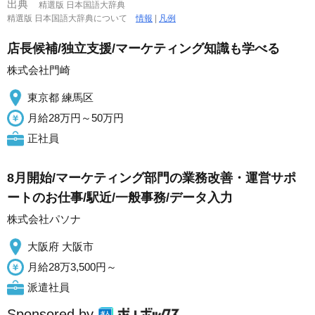
出典
精選版 日本国語大辞典
精選版 日本国語大辞典について
情報
|
凡例
店長候補/独立支援/マーケティング知識も学べる
株式会社門崎
東京都 練馬区
月給28万円～50万円
正社員
8月開始/マーケティング部門の業務改善・運営サポ
ートのお仕事/駅近/一般事務/データ入力
株式会社パソナ
大阪府 大阪市
月給28万3,500円～
派遣社員
Sponsored by