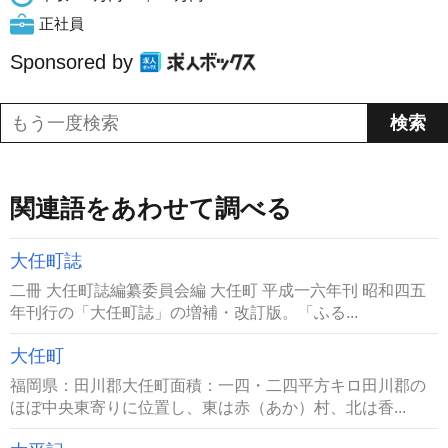
正社員
Sponsored by
関連語をあわせて調べる
大任町誌
二冊 大任町誌編纂委員会編 大任町 平成一六年刊 昭和四五
年刊行の「大任町誌」の増補・改訂版。「ふる...
大任町
福岡県：田川郡大任町面積：一四・二四平方キロ田川郡の
ほぼ中央東寄りに位置し、東は赤（あか）村、北は香...