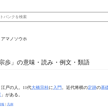
）アマノソウホ
宗歩」の意味・読み・例文・類語
】
。江戸の人。11代
大橋宗桂
に
入門
。近代将棋の
定跡
の
基
選
」がある。
情報
|
凡例