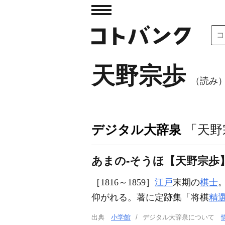
天野宗歩
（読み
デジタル大辞泉
「天野
あまの‐そうほ【天野宗歩
［1816～1859］
江戸
末期の
棋士
仰がれる。著に定跡集「将棋
精
出典
小学館
デジタル大辞泉について