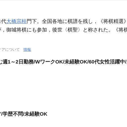
】
1代
大橋宗桂
門下。全国各地に棋譜を残し，《将棋精選》
，御城将棋にも参加，後世〈棋聖〉と称された。《将棋手
ィアについて
情報
週1～2日勤務/WワークOK/未経験OK/60代女性活躍中
/学歴不問/未経験OK