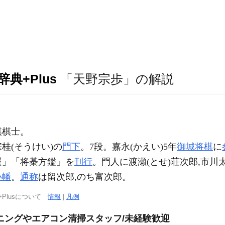
典+Plus
「天野宗歩」の解説
棋士。
宗桂(そうけい)の
門下
。7段。嘉永(かえい)5年
御城将棋
に
選」「将棊方鑑」を
刊行
。門人に渡瀬(とせ)荘次郎,市川
小幡
。
通称
は留次郎,のち富次郎。
+Plusについて
情報
|
凡例
ニングやエアコン清掃スタッフ/未経験歓迎