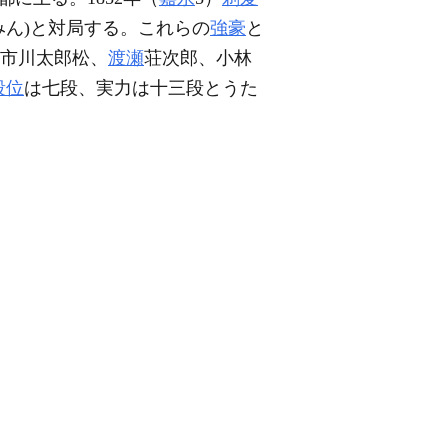
みん)と対局する。これらの
強豪
と
市川太郎松、
渡瀬
荘次郎、小林
段位
は七段、実力は十三段とうた