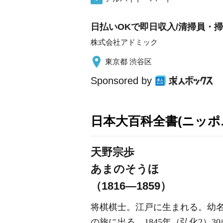
日払いOKで即日収入/清掃員・掃除
株式会社アドミック
東京都 渋谷区
Sponsored by
日本大百科全書(ニッポ
天野宗歩
あまのそうほ
（1816―1859）
将棋棋士。江戸に生まれる。幼名は
の旅に出る。1845年（弘化2）3