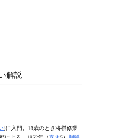
い解説
い
)に入門。18歳のとき将棋修業
都に上る。1852年（
嘉永
5）
剃髪