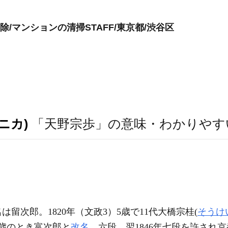
/マンションの清掃STAFF/東京都/渋谷区
ニカ)
「天野宗歩」の意味・わかりやす
留次郎。1820年（文政3）5歳で11代大橋宗桂(
そうけ
0歳のとき富次郎と
改名
、六段。翌1846年七段を許され京