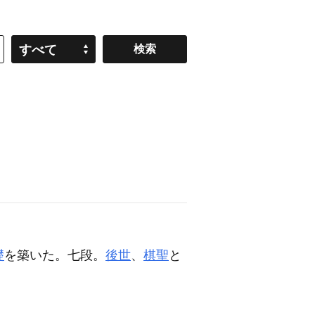
すべて
礎
を築いた。七段。
後世
、
棋聖
と