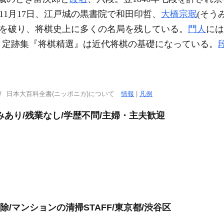
11月17日、江戸城の黒書院で和田印哲、
大橋宗珉
(そう
)を破り、将棋史上に多くの名局を残している。
門人
には
。定跡集『将棋精選』は近代将棋の基礎になっている。
日本大百科全書(ニッポニカ)について
情報
|
凡例
あり/残業なし/学歴不問/主婦・主夫歓迎
/マンションの清掃STAFF/東京都/渋谷区