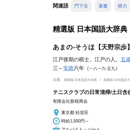
関連語
門下生
著書
棋力
精選版 日本国語大辞典
あまの‐そうほ【天野宗歩
江戸後期の棋士。江戸の人。
五
三～
安政
六年（
）
一八一六‐五九
出典
精選版 日本国語大辞典
精選版 日本国語
テニスクラブの日常清掃/土日含む
有限会社新桜商会
東京都 杉並区
時給1,500円～
アルバイト・パート