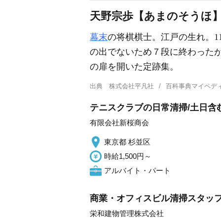
天野宗歩【あまのそうほ
幕末
の将棋棋士。江戸の生れ。1
の出でないため７段に終わったが
の扉を開いた定跡集。
出典
株式会社平凡社
百科事典マイペデ
テニスクラブの日常清掃/土日含む
有限会社新桜商会
東京都 杉並区
時給1,500円～
アルバイト・パート
商業・オフィスビル清掃スタッフ
栄和建物管理株式会社