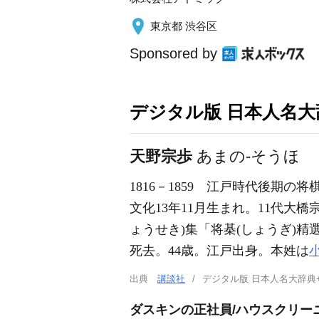
東京都 渋谷区
Sponsored by
デジタル版 日本人名大辞
天野宗歩
あまの-そうほ
1816－1859
江戸時代後期の将棋
文化13年11月生まれ。11代大橋
ょうせき)集「将棊(しょうぎ)精
死去。44歳。江戸出身。本姓は
出典
講談社
デジタル版 日本人名大辞典
ダスキンの正社員/ハウスクリー