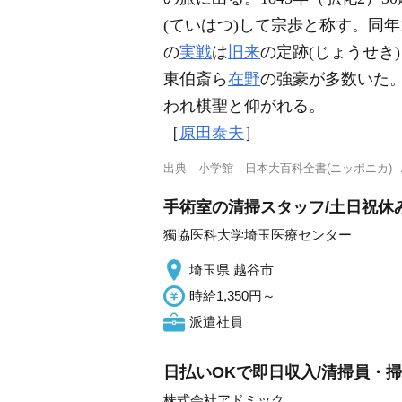
(ていはつ)して宗歩と称す。同年
の
実戦
は
旧来
の定跡(じょうせき
東伯斎ら
在野
の強豪が多数いた
われ棋聖と仰がれる。
［
原田泰夫
］
出典
小学館 日本大百科全書(ニッポニカ)
手術室の清掃スタッフ/土日祝休み
獨協医科大学埼玉医療センター
埼玉県 越谷市
時給1,350円～
派遣社員
日払いOKで即日収入/清掃員・掃除
株式会社アドミック