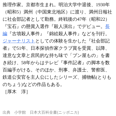
推理作家。京都市生まれ。明治大学中退後、1930年
（昭和5）満州（中国東北地区）に渡り、満州日報社
に社会部記者として勤務。終戦後の47年（昭和22）
『宝石』の懸賞入選作『殺人演出』でデビュー。
長
編
『古墳殺人事件』『錦絵殺人事件』などを刊行。
ジャーナリスト
としての体験を生かした『社会部記
者』で51年、日本探偵作家クラブ賞を受賞、以降、
達意な文章と庶民的な持ち味で「ブン屋もの」を書
き続け、58年からはテレビ『事件記者』の脚本を数
百編手がける。そのほか、刑事、弁護士、警察医、
鉄道公安官を主人公にしたシリーズ、捕物帖(とりも
のちょう)などの作品もある。
［厚木 淳］
出典
小学館 日本大百科全書(ニッポニカ)