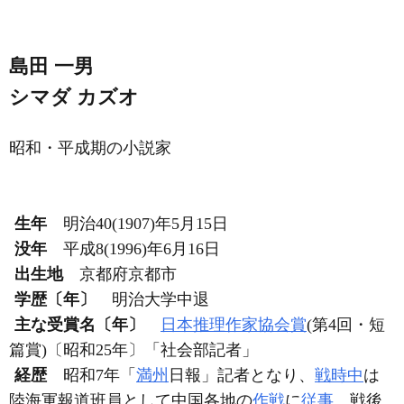
島田 一男
シマダ カズオ
昭和・平成期の小説家
生年
明治40(1907)年5月15日
没年
平成8(1996)年6月16日
出生地
京都府京都市
学歴〔年〕
明治大学中退
主な受賞名〔年〕
日本推理作家協会賞
(第4回・短
篇賞)〔昭和25年〕「社会部記者」
経歴
昭和7年「
満州
日報」記者となり、
戦時中
は
陸海軍報道班員として中国各地の
作戦
に
従事
。戦後