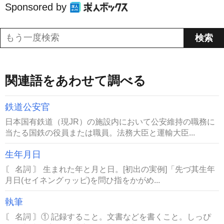
Sponsored by
関連語をあわせて調べる
鉄道公安官
日本国有鉄道（現JR）の施設内において公安維持の職務に
当たる国鉄の役員または職員。法務大臣と運輸大臣...
生年月日
〘 名詞 〙 生まれた年と月と日。[初出の実例]「先づ其生年
月日(セイネングヮッピ)を問ひ指をかがめ...
執筆
〘 名詞 〙① 記録すること。文書などを書くこと。しっぴ