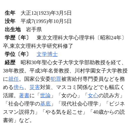
生年
大正12(1923)年3月5日
没年
平成7(1995)年10月5日
出生地
岩手県
学歴〔年〕
東京文理科大学心理学科〔昭和24年〕
卒,東京文理科大学研究科修了
学位〔年〕
文学博士
経歴
昭和30年聖心女子大学文学部助教授を経て、
38年教授。平成3年名誉教授、川村学園女子大学教授
に
就任
。国家公安委
犯罪
被害給付専門委員などを務
める
傍ら
、
災害
対策、マスコミ関係などでも幅広く
活躍。
著書
に「
世論
」「女の心」「
女心
の読み方」
「社会心理学の
基底
」「現代社会心理学」「ビジネ
スマン説得力」「やる気を起こせ」「40歳からの読
書術」など。