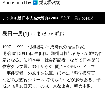
Sponsored by
デジタル版 日本人名大辞典+Plus
「島田一男」の解説
島田一男(1)
しまだ-かずお
1907－1996
昭和後期-平成時代の推理作家。
明治40年5月15日生まれ。満州日報記者をへて戦後,作
家となる。昭和26年「社会部記者」などで日本探偵
作家クラブ賞。33年から8年間,NHKテレビドラマ
「事件記者」の原作を執筆。ほかに「科学捜査官」
などの捜査官シリーズ,時代ものなどが多数ある。平
成8年6月16日死去。89歳。京都出身。明大中退。