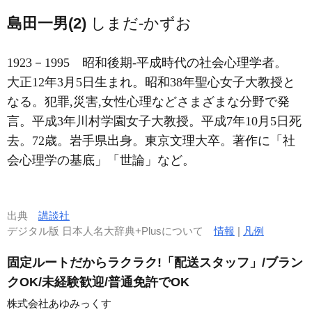
島田一男(2)
しまだ-かずお
1923－1995
昭和後期-平成時代の社会心理学者。
大正12年3月5日生まれ。昭和38年聖心女子大教授と
なる。犯罪,災害,女性心理などさまざまな分野で発
言。平成3年川村学園女子大教授。平成7年10月5日死
去。72歳。岩手県出身。東京文理大卒。著作に「社
会心理学の基底」「世論」など。
出典
講談社
デジタル版 日本人名大辞典+Plusについて
情報
|
凡例
固定ルートだからラクラク!「配送スタッフ」/ブラン
クOK/未経験歓迎/普通免許でOK
株式会社あゆみっくす