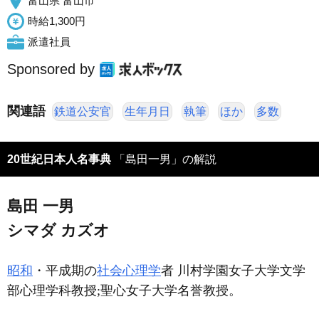
富山県 富山市
時給1,300円
派遣社員
Sponsored by
関連語
鉄道公安官
生年月日
執筆
ほか
多数
20世紀日本人名事典
「島田一男」の解説
島田 一男
シマダ カズオ
昭和
・平成期の
社会心理学
者 川村学園女子大学文学
部心理学科教授;聖心女子大学名誉教授。