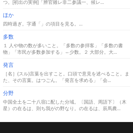
つ。[初出の実例]「辨官雖レ非二参議一、候レ...
ほか
四時過ぎ。字通「」の項目を見る。...
多数
１ 人や物の数が多いこと。「多数の参拝客」「多数の書
物」「市民が多数参加する」⇔少数。２ 大部分。大...
発言
［名］(スル)言葉を出すこと。口頭で意見を述べること。ま
た、その言葉。はつごん。「発言を求める」「会...
分野
中国全土を二十八宿に配した分域。〔国語、周語下〕（木
星）の在るは、則ち我がの野なり。の在るは、辰馬農...