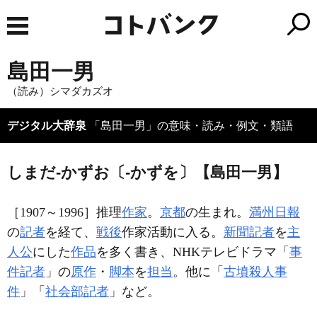
島田一男
（読み）シマダカズオ
デジタル大辞泉
「島田一男」の意味・読み・例文・類語
しまだ‐かずお〔‐かずを〕【島田一男】
［1907～1996］推理
作家
。
京都
の生まれ。
満州日報
の
記者
を経て、
戦後
作家活動に入る。
新聞記者
を
主
人公
にした
作品
を多く書き、NHKテレビドラマ「
事
件記者
」の
原作
・
脚本
を
担当
。他に「
古墳殺人事
件
」「
社会部記者
」など。