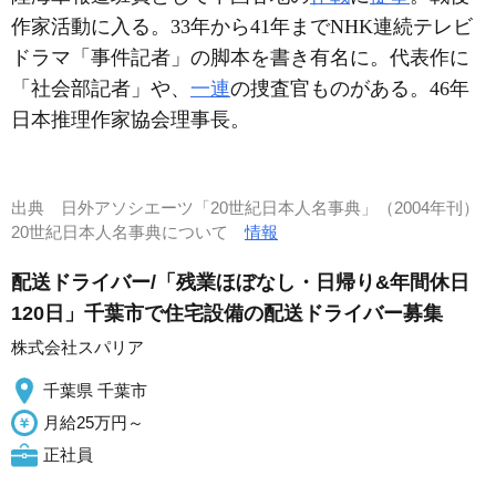
作家活動に入る。33年から41年までNHK連続テレビ
ドラマ「事件記者」の脚本を書き有名に。代表作に
「社会部記者」や、
一連
の捜査官ものがある。46年
日本推理作家協会理事長。
出典
日外アソシエーツ「20世紀日本人名事典」（2004年刊）
20世紀日本人名事典について
情報
配送ドライバー/「残業ほぼなし・日帰り&年間休日
120日」千葉市で住宅設備の配送ドライバー募集
株式会社スパリア
千葉県 千葉市
月給25万円～
正社員