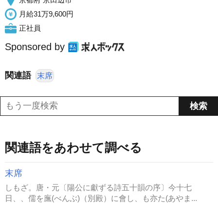
月給31万9,600円
正社員
Sponsored by
関連語
末席
関連語をあわせて調べる
末席
しもざ。唐・元〔陽公に獻ずる詩五十韻の序〕今十七
日、、儒を廡(べんぶ)（別殿）に會し、も亦た(あやま...