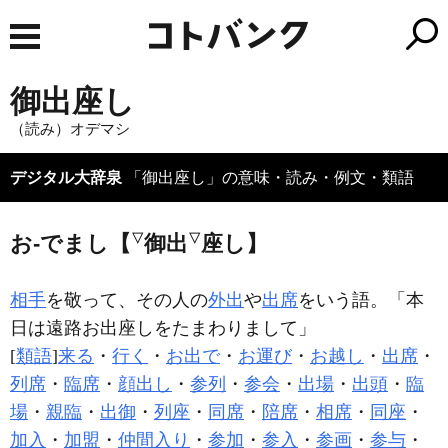
御出座し
（読み）オデマシ
デジタル大辞泉
「御出座し」の意味・読み・例文・類語
▽
▽
お‐でまし【
御出
座し】
相手
を敬って、その人の
外出
や
出席
をいう語。「本
日は遠路
お出座し
をたまわりまして」
[
類語
]
来る
・
行く
・
お出で
・
お運び
・
お越し
・
出席
・
列席
・
臨席
・
顔出し
・
参列
・
参会
・
出場
・
出頭
・
臨
場
・
親臨
・
出御
・
列座
・
同席
・
陪席
・
相席
・
同座
・
加入
・
加盟
・
仲間入り
・
参加
・
参入
・
参画
・
参与
・