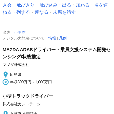
入会
・
飛び入り
・
飛び込み
・
出る
・
加わる
・
名を連
ねる
・
列する
・
連なる
・
末席を汚す
出典
小学館
デジタル大辞泉について
情報
|
凡例
MAZDA ADASドライバー・乗員支援システム開発セ
ンシング/状態推定
マツダ株式会社
広島県
年収800万円～1,000万円
小型トラックドライバー
株式会社カントラロジ
京都府 京田辺市