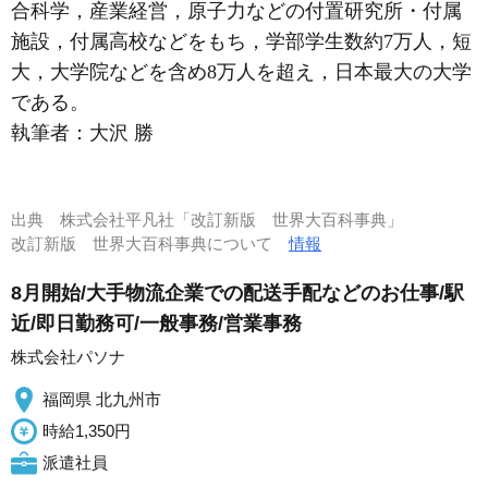
合科学，産業経営，原子力などの付置研究所・付属
施設，付属高校などをもち，学部学生数約7万人，短
大，大学院などを含め8万人を超え，日本最大の大学
である。
執筆者：
大沢 勝
出典
株式会社平凡社「改訂新版 世界大百科事典」
改訂新版 世界大百科事典について
情報
8月開始/大手物流企業での配送手配などのお仕事/駅
近/即日勤務可/一般事務/営業事務
株式会社パソナ
福岡県 北九州市
時給1,350円
派遣社員