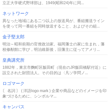
立正大学硬式野球部は、1949(昭和24)年に同...
ネットワーク
異なった地域にある二つ以上の放送局が、番組搬送ライン
を使って同一番組を同時放送すること、およびその組...
金子堅太郎
明治～昭和前期の官僚政治家。福岡藩士の家に生まれ，藩
校修猷館に学び，明治維新後，旧藩主に従ってアメリ...
皇典講究所
1882年，東京市麴町区飯田町（現在のJR飯田橋駅付近）に
設立された財団法人。その目的は〈凡ソ学問ノ...
ロゴマーク
〘 名詞 〙 ( 洋語logo mark ) 企業や商品などのイメージを印
象づけるために、シンボルマ...
キャンパス