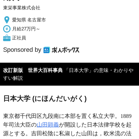
東栄事業株式会社
愛知県 名古屋市
月給27万円～
正社員
Sponsored by
改訂新版 世界大百科事典
「日本大学」の意味・わかりや
すい解説
日本大学 (にほんだいがく)
東京都千代田区九段南に本部を置く私立大学。1889
年司法大臣の
山田顕義
が開設した日本法律学校を起
源とする。吉田松陰に私淑した山田は，欧米流の法