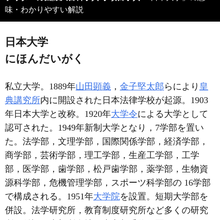
味・わかりやすい解説
日本大学
にほんだいがく
私立大学。1889年
山田顕義
，
金子堅太郎
らにより
皇
典講究所
内に開設された日本法律学校が起源。1903
年日本大学と改称。1920年
大学令
による大学として
認可された。1949年新制大学となり，7学部を置い
た。法学部，文理学部，国際関係学部，経済学部，
商学部，芸術学部，理工学部，生産工学部，工学
部，医学部，歯学部，松戸歯学部，薬学部，生物資
源科学部，危機管理学部，スポーツ科学部の 16学部
で構成される。1951年
大学院
を設置。短期大学部を
併設。法学研究所，教育制度研究所など多くの研究