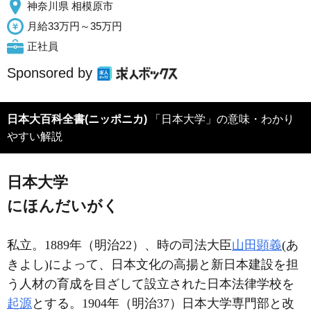
神奈川県 相模原市
月給33万円～35万円
正社員
Sponsored by
日本大百科全書(ニッポニカ)
「日本大学」の意味・わかり
やすい解説
日本大学
にほんだいがく
私立。1889年（明治22）、時の司法大臣
山田顕義
(あ
きよし)によって、日本文化の高揚と新日本建設を担
う人材の育成を目ざして設立された日本法律学校を
起源
とする。1904年（明治37）日本大学専門部と改