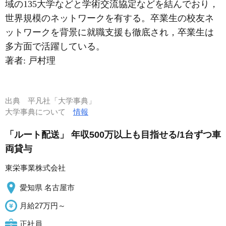
域の135大学などと学術交流協定などを結んでおり，
世界規模のネットワークを有する。卒業生の校友ネ
ットワークを背景に就職支援も徹底され，卒業生は
多方面で活躍している。
著者: 戸村理
出典
平凡社「大学事典」
大学事典について
情報
「ルート配送」 年収500万以上も目指せる/1台ずつ車
両貸与
東栄事業株式会社
愛知県 名古屋市
月給27万円～
正社員