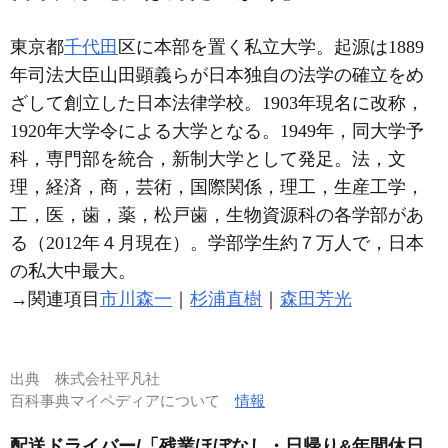
東京都
千代田
区に本部を置く私立大学。起源は1889
年司法大臣山田顕義らが日本独自の法学の確立をめ
ざして創立した日本法律学校。1903年現名に改称，
1920年大学令による大学となる。1949年，同大学予
科，専門部を統合，新制大学として発足。法，文
理，経済，商，芸術，国際関係，理工，生産工学，
工，医，歯，薬，松戸歯，生物資源科の各学部があ
る（2012年４月現在）。学部学生約７万人で，日本
の私大中最大。
→関連項目
市川森一
｜
杉浦直樹
｜
森田芳光
出典
株式会社平凡社
百科事典マイペディアについて
情報
配送ドライバー/「残業ほぼなし・日帰り&年間休日