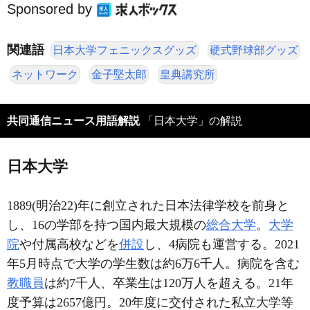
Sponsored by
関連語
日本大学フェニックスグッズ
硬式野球部グッズ
ネットワーク
金子堅太郎
皇典講究所
共同通信ニュース用語解説
「日本大学」の解説
日本大学
1889(明治22)年に創立された日本法律学校を前身と
し、16の学部を持つ国内最大規模の
総合大学
。
大学
院
や付属高校などを
併設
し、4病院も運営する。2021
年5月時点で大学の学生数は約6万6千人。病院を含む
教職員
は約7千人、卒業生は120万人を超える。21年
度予算は2657億円。20年度に交付された私立大学等