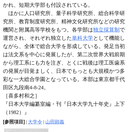
かれ、短期大学部も付設されている。
ほかに人口研究所、量子科学研究所、総合科学研
究所、教育制度研究所、精神文化研究所などの研究
機関と附属高等学校をもつ。各学部は
独立採算制
で
運営され、それぞれ独立した
単科大学
として機能し
ながら、全体で総合大学を形成している。発足当初
は法文系を中心に発展したが、第二次世界大戦前期
から理工系にも力を注ぎ、とくに戦後は理工医歯系
の発展が目覚ましく、日本でもっとも大規模かつ多
彩な一大総合学園となっている。本部は東京都千代
田区九段南4-8-24。
［喜多村和之］
『日本大学編纂室編・刊『日本大学九十年史』上下
（1982）』
[参照項目]
|
大学令
|
山田顕義