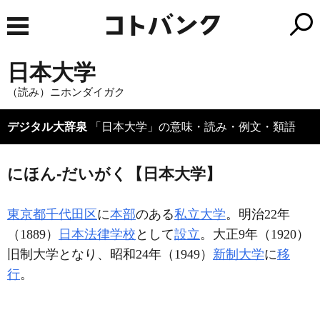
日本大学
（読み）ニホンダイガク
デジタル大辞泉
「日本大学」の意味・読み・例文・類語
にほん‐だいがく【日本大学】
東京都千代田区
に
本部
のある
私立大学
。明治22年
（1889）
日本法律学校
として
設立
。大正9年（1920）
旧制大学となり、昭和24年（1949）
新制大学
に
移
行
。