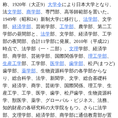
称、1920年（大正9）
大学令
により日本大学となり、
法
文学部
、
商学部
、専門部、高等師範部を置いた。
1949年（昭和24）新制大学に移行し、
法学部
、文学
部、
経済学部
、芸術学部、
工学部
、農学部、第二工
学部の昼間部と、
法学
部、文学部、経済学部、工学
部の夜間部、合計11学部に発展。2010年（平成22）
時点で、法学部（一・二部）、
文理
学部、経済学
部、商学部、芸術学部、国際関係学部、
理工学部
、
生産工学
部、工学部、
医学部
、
歯学部
、松戸(まつど)
歯学部、
薬学部
、生物資源科学部の各学部からな
り、総合科学、法学、新聞学、文学、総合基礎科
学、経済学、商学、芸術学、国際関係、理工学、生
産工学、工学、医学、歯学、松戸歯学、生物資源科
学、獣医学、薬学、グローバル・ビジネス、法務、
知的財産の各研究科の大学院をもつ。さらに法学
部、文理学部、経済学部、商学部に通信教育部が置