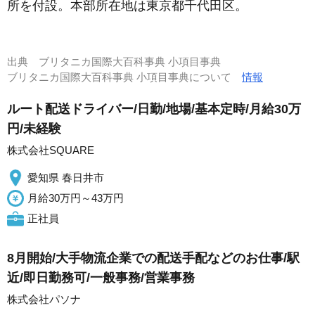
所を付設。本部所在地は東京都千代田区。
出典
ブリタニカ国際大百科事典 小項目事典
ブリタニカ国際大百科事典 小項目事典について
情報
ルート配送ドライバー/日勤/地場/基本定時/月給30万
円/未経験
株式会社SQUARE
愛知県 春日井市
月給30万円～43万円
正社員
8月開始/大手物流企業での配送手配などのお仕事/駅
近/即日勤務可/一般事務/営業事務
株式会社パソナ