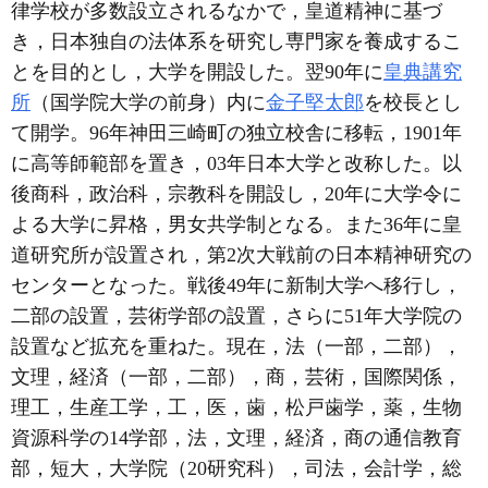
律学校が多数設立されるなかで，皇道精神に基づ
き，日本独自の法体系を研究し専門家を養成するこ
とを目的とし，大学を開設した。翌90年に
皇典講究
所
（国学院大学の前身）内に
金子堅太郎
を校長とし
て開学。96年神田三崎町の独立校舎に移転，1901年
に高等師範部を置き，03年日本大学と改称した。以
後商科，政治科，宗教科を開設し，20年に大学令に
よる大学に昇格，男女共学制となる。また36年に皇
道研究所が設置され，第2次大戦前の日本精神研究の
センターとなった。戦後49年に新制大学へ移行し，
二部の設置，芸術学部の設置，さらに51年大学院の
設置など拡充を重ねた。現在，法（一部，二部），
文理，経済（一部，二部），商，芸術，国際関係，
理工，生産工学，工，医，歯，松戸歯学，薬，生物
資源科学の14学部，法，文理，経済，商の通信教育
部，短大，大学院（20研究科），司法，会計学，総