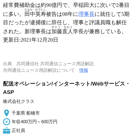
経常費補助金は約90億円で、早稲田大に次いで2番目
たなか・ひでとし
に多い。
田中英寿
被告は08年に
理事長
に就任して5期
目だったが逮捕後に辞任し、理事と評議員職も解任
かとう・なおと
された。新理事長は
加藤直人
学長が兼務している。
更新日:
2021年12月20日
出典
共同通信社 共同通信ニュース用語解説
共同通信ニュース用語解説について
情報
配送オペレーション/インターネット/Webサービス・
ASP
株式会社クラス
千葉県 船橋市
年収400万円～600万円
正社員