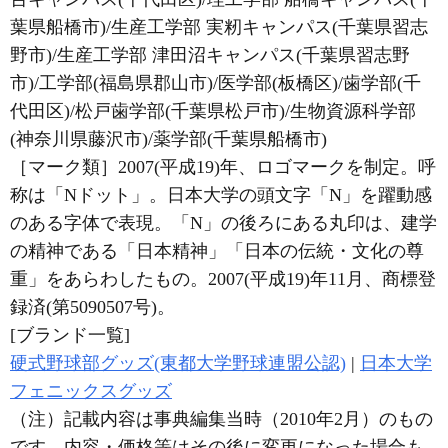
葉県船橋市)/生産工学部 実籾キャンパス(千葉県習志
野市)/生産工学部 津田沼キャンパス(千葉県習志野
市)/工学部(福島県郡山市)/医学部(板橋区)/歯学部(千
代田区)/松戸歯学部(千葉県松戸市)/生物資源科学部
(神奈川県藤沢市)/薬学部(千葉県船橋市)
［マーク類］2007(平成19)年、ロゴマークを制定。呼
称は「Nドット」。日本大学の頭文字「N」を躍動感
のある字体で表現。「N」の後ろにある丸印は、建学
の精神である「日本精神」「日本の伝統・文化の尊
重」をあらわしたもの。2007(平成19)年11月、商標登
録済(第5090507号)。
[ブランド一覧]
硬式野球部グッズ(東都大学野球連盟公認)
|
日本大学
フェニックスグッズ
（注）記載内容は事典編集当時（2010年2月）のもの
です。内容・価格等はその後に変更になった場合も