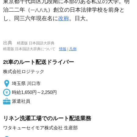
東京都千代田区九段南に本部のある私立の大学。明
治二二年（
）創立の日本法律学校を前身と
一八八九
し、同三六年現在名に
改称
。日大。
出典
精選版 日本国語大辞典
精選版 日本国語大辞典について
情報
|
凡例
2t車のルート配送ドライバー
株式会社ロジテック
埼玉県 川口市
時給1,650円～2,250円
派遣社員
リネン洗濯工場でのルート配送業務
ワタキューセイモア株式会社 生産部