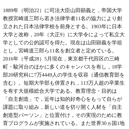
1889年
（明治22）
に司法大臣山田顕義と，帝国大学
教授宮崎道三郎ら若き法律学者11名の協力により創
立された日本法律学校を前身とする。1903年に日本
大学と改称，20年
（大正9）
に大学令によって私立大
学としての公的認可を得た。現在は山田顕義を学祖
とし，宮崎道三郎ら11名を創立者と定めている。
2016年
（平成28）
5月現在，東京都千代田区の三崎
町・駿河台のほかに多くのキャンパスを有し，18学
部20研究科に7万4449人の学生を収容
（通信教育部を
含む）
。短期大学部も併置され，113万人超の卒業生
を有す大規模総合大学である。教育理念・目的は
「自主創造」で，近年は知的好奇心をもって自らが
課題に取り組み，新しい道を切り開く人材を「自主
創造型パーソン」と位置付け，その実現のために教
育プログラムが実施されている。また世界30ヵ国1地