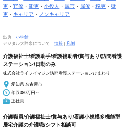
吏
・
官僚
・
能吏
・
小役人
・
属官
・
属僚
・
税吏
・
獄
吏
・
キャリア
・
ノンキャリア
出典
小学館
デジタル大辞泉について
情報
|
凡例
介護福祉士/看護助手/看護補助者/賞与あり/訪問看護
ステーション/日勤のみ
株式会社ライフイマジン訪問看護ステーションひまわり
愛知県 名古屋市
年収380万円～
正社員
介護職員/介護福祉士/賞与あり/看護小規模多機能型
居宅介護の介護職/シフト相談可