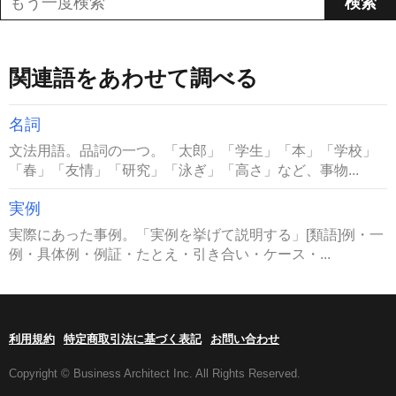
関連語をあわせて調べる
名詞
文法用語。品詞の一つ。「太郎」「学生」「本」「学校」
「春」「友情」「研究」「泳ぎ」「高さ」など、事物...
実例
実際にあった事例。「実例を挙げて説明する」[類語]例・一
例・具体例・例証・たとえ・引き合い・ケース・...
利用規約
特定商取引法に基づく表記
お問い合わせ
Copyright © Business Architect Inc. All Rights Reserved.