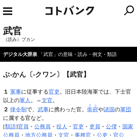
武官
（読み）ブカン
デジタル大辞泉
「武官」の意味・読み・例文・類語
ぶ‐かん〔‐クワン〕【武官】
１
軍事
に従事する
官吏
。旧日本陸海軍では、下士官
以上の
軍人
。⇔
文官
。
えふ
２
律令制
で、
武事
に携わった官。
衛府
や
諸国
の
軍団
に属する官など。
[
類語
]
官員
・
公務員
・
役人
・
官吏
・
吏員
・
公僕
・
国家
公務員
・
地方公務員
・
文官
・
事務官
・
公吏
・
官公