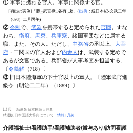
①
軍事に携わる官人。軍事に関係する官。
[初出の実例]「賜
武官祿
各有
差」(
出典
：続日本紀‐文武二年
二
一
レ
（698）二月丙午)
②
令制
で、
武器
を携帯すると定められた
官職
。すな
わち、
衛府
、
馬寮
、
兵庫寮
、諸国軍団などに属する
職。また、その人。ただし、
中務省
の丞以上、
大宰
府
・三関国の官人および
内舎人
は、武装する定めで
あるが文官である。兵部省が人事考査を担当する。
〔
令義解
（718）〕
③
旧日本陸海軍の下士官以上の軍人。〔陸軍武官進
級令（明治二二年）（1889）〕
出典
精選版 日本国語大辞典
精選版 日本国語大辞典について
情報
|
凡例
介護福祉士/看護助手/看護補助者/賞与あり/訪問看護