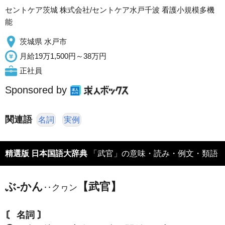
セントケア茨城 株式会社/セントケア水戸千波 看護小規模多機
能
茨城県 水戸市
月給19万1,500円～38万円
正社員
Sponsored by
関連語
名詞
実例
精選版 日本国語大辞典
「武官」の意味・読み・例文・類語
ぶ‐かん
【武官】
‥クヮン
〘 名詞 〙