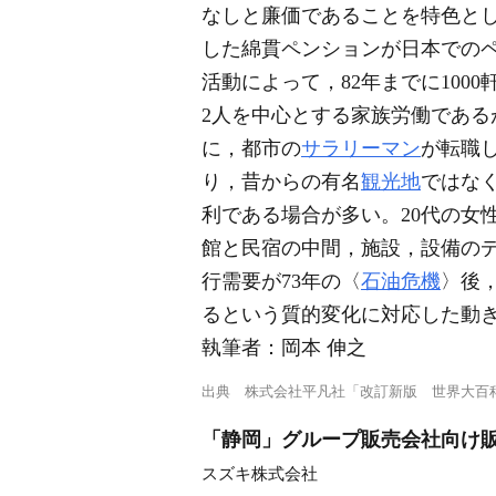
なしと廉価であることを特色と
した綿貫ペンションが日本での
活動によって，82年までに10
2人を中心とする家族労働である
に，都市の
サラリーマン
が転職
り，昔からの有名
観光地
ではな
利である場合が多い。20代の女
館と民宿の中間，施設，設備の
行需要が73年の〈
石油危機
〉後
るという質的変化に対応した動
執筆者：
岡本 伸之
出典
株式会社平凡社「改訂新版 世界大百
「静岡」グループ販売会社向け
スズキ株式会社