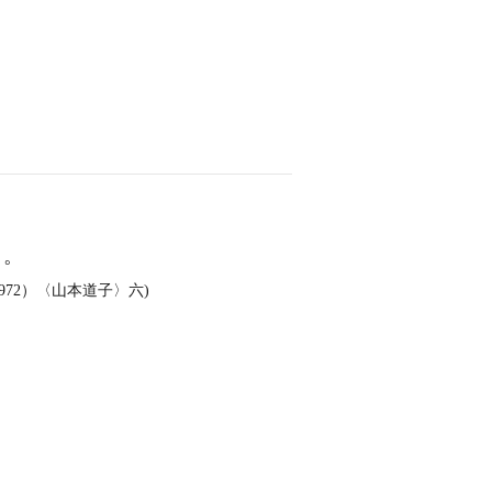
と。
72）〈山本道子〉六)