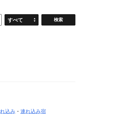
すべて
れ込み
・
連れ込み宿