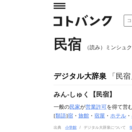
民宿
（読み）ミンシュク
デジタル大辞泉
「民宿
みん‐しゅく【民宿】
一般の
民家
が
営業許可
を得て営
[
類語
]
宿
・
旅館
・
宿屋
・
ホテル
・
出典
小学館
デジタル大辞泉について