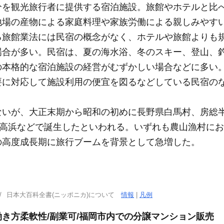
分を観光旅行者に提供する宿泊施設。旅館やホテルと比
地場の産物による家庭料理や家族労働による親しみやす
る旅館業法には民宿の概念がなく、ホテルや旅館よりも
場合が多い。民宿は、夏の海水浴、冬のスキー、登山、
の本格的な宿泊施設の経営がむずかしい場合などに多い
要に対応して施設利用の便宜を図るなどしている民宿の
いが、大正末期から昭和の初めに長野県白馬村、房総半
の高浜などで誕生したといわれる。いずれも農山漁村に
降の高度成長期に旅行ブームを背景として急増した。
日本大百科全書(ニッポニカ)について
情報
|
凡例
き方柔軟性/副業可/福岡市内での分譲マンション販売