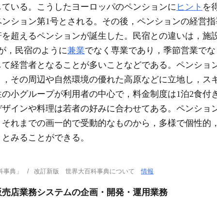
している。こうしたヨーロッパのペンションに
ヒント
を
ペンション第1号とされる。その後，ペンションの経営指
00軒を超えるペンションが誕生した。民宿との違いは，施
が，民宿のように
兼業
でなく専業であり，季節営業でな
して経営者となることが多いことなどである。ペンショ
く，その周辺や自然環境の優れた高原などに立地し，ス
性の小グループが利用者の中心で，料金制度は1泊2食付
デザインや料理は若者の好みに合わせてある。ペンショ
，それまでの画一的で受動的なものから，多様で個性的
きとみることができる。
科事典」
改訂新版 世界大百科事典について
情報
販売店業務システムの企画・開発・運用業務