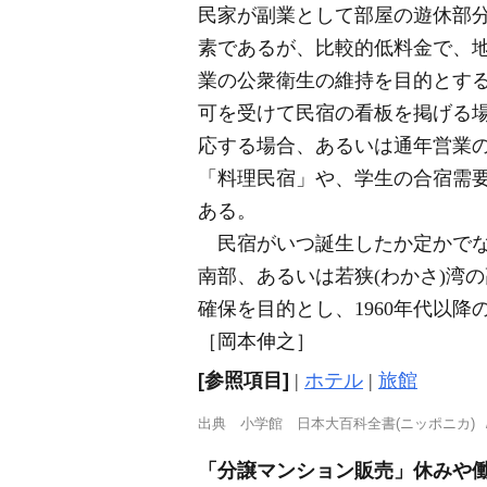
民家が副業として部屋の遊休部
素であるが、比較的低料金で、
業の公衆衛生の維持を目的とす
可を受けて民宿の看板を掲げる
応する場合、あるいは通年営業
「料理民宿」や、学生の合宿需
ある。
民宿がいつ誕生したか定かでな
南部、あるいは若狭(わかさ)湾
確保を目的とし、1960年代以
［岡本伸之］
[参照項目]
|
ホテル
|
旅館
出典
小学館 日本大百科全書(ニッポニカ)
「分譲マンション販売」休みや働