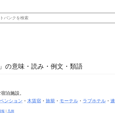
」の意味・読み・例文・類語
む宿泊施設。
ペンション
・
木賃宿
・
旅籠
・
モーテル
・
ラブホテル
・
連
情報
|
凡例