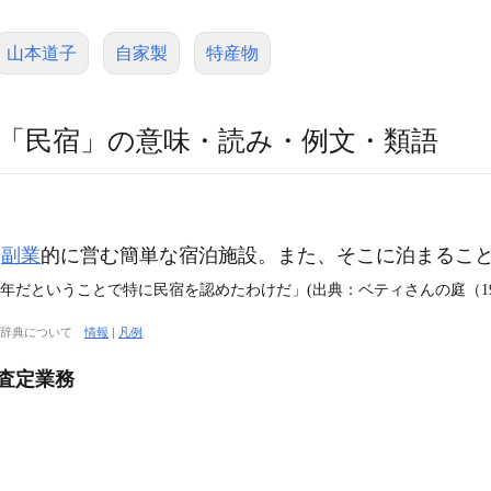
山本道子
自家製
特産物
「民宿」の意味・読み・例文・類語
て
副業
的に営む簡単な宿泊施設。また、そこに泊まるこ
年だということで特に民宿を認めたわけだ」(出典：ベティさんの庭（19
大辞典について
情報
|
凡例
び査定業務