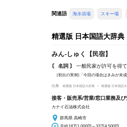
関連語
海水浴場
スキー場
精選版 日本国語大辞典
みん‐しゅく【民宿】
〘 名詞 〙
一般民家が許可を得
[初出の実例]「今回の場合はきみが未成
出典
精選版 日本国語大辞典
精選版 日本国語
接客・販売系/営業/窓口業務及
カナイ石油株式会社
群馬県 高崎市
月給18万1,000円～33万4,500円