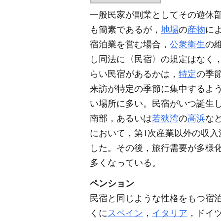
一般民家が副業としてその遊休
も簡素であるが，
地場
の
産物
に
宿泊業を営む場合，
公衆衛生
の
し同法に〈民宿〉の規定はなく
らい民宿があるかは，
特定
の季
来訪が特定の季節に集中するよ
い場所に多い。民宿がいつ誕生
南部，あるいは
若狭湾
の
高浜
な
において，第1次産業以外の収入
した。その後，旅行需要が多様
多くなっている。
ペンション
民宿と同じような性格をもつ宿泊
くに
スペイン
，
イタリア
，ドイ