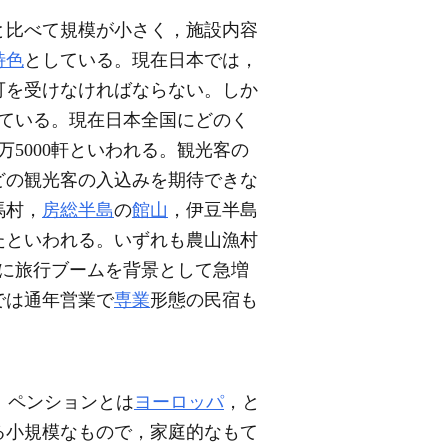
と比べて規模が小さく，施設内容
特色
としている。現在日本では，
可を受けなければならない。しか
ている。現在日本全国にどのく
5000軒といわれる。観光客の
どの観光客の入込みを期待できな
馬村，
房総半島
の
館山
，伊豆半島
たといわれる。いずれも農山漁村
期に旅行ブームを背景として急増
では通年営業で
専業
形態の民宿も
る。ペンションとは
ヨーロッパ
，と
る小規模なもので，家庭的なもて