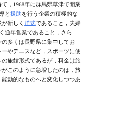
得て，1968年に群馬県草津で開業
導と
援助
を行う企業の積極的な
設が新しく
洋式
であること，夫婦
く通年営業であること，さら
ンの多くは長野県に集中してお
キーやテニスなど，スポーツに便
きの旅館形式であるが，料金は旅
ンがこのように急増したのは，旅
，能動的なものへと変化しつつあ