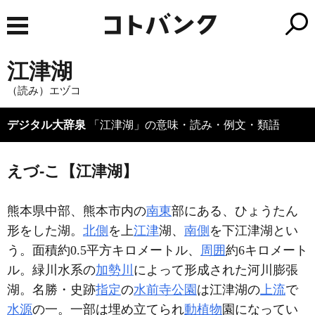
江津湖
（読み）エヅコ
デジタル大辞泉
「江津湖」の意味・読み・例文・類語
えづ‐こ【江津湖】
熊本県中部、熊本市内の
南東
部にある、ひょうたん
形をした湖。
北側
を上
江津
湖、
南側
を下江津湖とい
う。面積約0.5平方キロメートル、
周囲
約6キロメート
ル。緑川水系の
加勢川
によって形成された河川膨張
湖。名勝・史跡
指定
の
水前寺公園
は江津湖の
上流
で
水源
の一。一部は埋め立てられ
動植物
園になってい