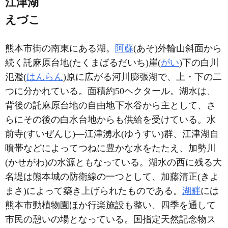
江津湖
えづこ
熊本市街の南東にある湖。
阿蘇
(あそ)外輪山斜面から
続く託麻原台地(たくまばるだいち)崖(
がい
)下の白川
氾濫(
はんらん
)原に広がる河川膨張湖で、上・下の二
つに分かれている。面積約50ヘクタール。湖水は、
背後の託麻原台地の自由地下水谷から主として、さ
らにその後の白水台地からも供給を受けている。水
前寺(すいぜんじ)―江津湧水(ゆうすい)群、江津湖自
噴帯などによってつねに豊かな水をたたえ、加勢川
(かせがわ)の水源ともなっている。湖水の西に残る大
名堤は熊本城の防衛線の一つとして、加藤清正(きよ
まさ)によって築き上げられたものである。
湖畔
には
熊本市動植物園ほか行楽施設も整い、四季を通して
市民の憩いの場となっている。国指定天然記念物ス