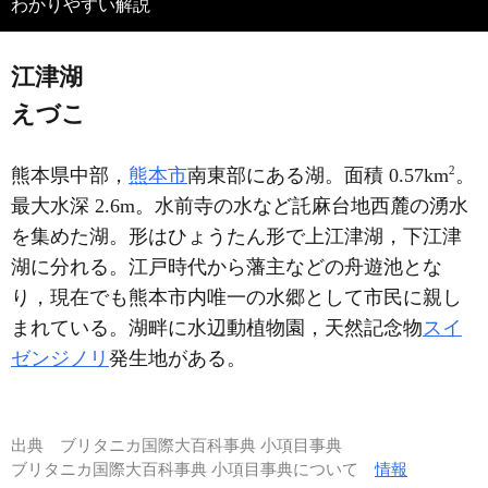
わかりやすい解説
江津湖
えづこ
2
熊本県中部，
熊本市
南東部にある湖。面積 0.57km
。
最大水深 2.6m。水前寺の水など託麻台地西麓の湧水
を集めた湖。形はひょうたん形で上江津湖，下江津
湖に分れる。江戸時代から藩主などの舟遊池とな
り，現在でも熊本市内唯一の水郷として市民に親し
まれている。湖畔に水辺動植物園，天然記念物
スイ
ゼンジノリ
発生地がある。
出典
ブリタニカ国際大百科事典 小項目事典
ブリタニカ国際大百科事典 小項目事典について
情報