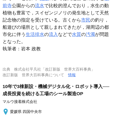
前寺
公園からの
流水
で比較的澄んでおり，水生の動
植物も豊富で，スイゼンジノリの発生地として天然
記念物の指定を受けている。古くから
市民
の釣り，
船遊びの場所として親しまれてきたが，湖周辺の都
市化に伴う
生活排水
の
流入
などで
水質
の
汚濁
が問題
となった。
執筆者：
岩本 政教
出典
株式会社平凡社「改訂新版 世界大百科事典」
改訂新版 世界大百科事典について
情報
10年で3棟新設・機械デジタル化・ロボット導入──
成長投資を続ける工場のシール製造OP
マルウ接着株式会社
愛媛県 四国中央市