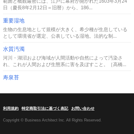
範囲と概観厳密には、江戸に幕府が開かれた1603年3月24
日（慶長8年2月12日＝旧暦）から、186...
重要湿地
生物の生息地として規模が大きく、希少種が生息している
として環境省が選定、公表している湿地。法的な制...
水質汚濁
河川・湖沼および海域が人間活動や自然によって汚染さ
れ、これが人間および生態系に害を及ぼすこと。［高橋...
寿泉苔
利用規約
特定商取引法に基づく表記
お問い合わせ
Copyright © Business Architect Inc. All Rights Reserved.