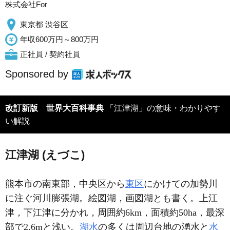
株式会社For
東京都 渋谷区
年収600万円～800万円
正社員 / 契約社員
Sponsored by
改訂新版 世界大百科事典
「江津湖」の意味・わかりやす
い解説
江津湖 (えづこ)
熊本市の南東部，中央区から
東区
にかけての加勢川
に注ぐ河川膨張湖。絵図湖，画図湖とも書く。上江
津，下江津に分かれ，周囲約6km，面積約50ha，最深
部で2.6mと浅い。
湖水
の多くは周辺台地の湧水と
水