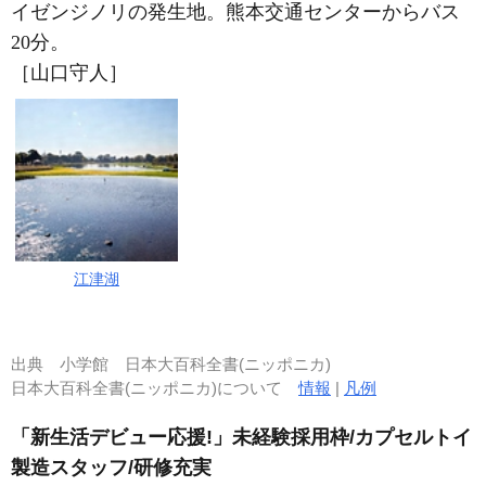
イゼンジノリの発生地。熊本交通センターからバス
20分。
［山口守人］
江津湖
出典
小学館 日本大百科全書(ニッポニカ)
日本大百科全書(ニッポニカ)について
情報
|
凡例
「新生活デビュー応援!」未経験採用枠/カプセルトイ
製造スタッフ/研修充実