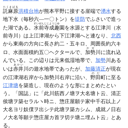
たくまばる
託麻原
洪積台地
が熊本平野に接する崖端で
湧水
する
地下水
（毎秒六―一〇トン）
を
堤防
でふさいで造っ
すいぜんじじようじゆ
た湖である。
水前寺成趣
園を水源とする江津川
（水
前寺川）
は上江津湖から下江津湖へと連なり、
北西
から東南の方向に長さ約二・五キロ、周囲長約六キ
かせ
ロ、水面面積約五〇ヘクタールで、
加勢
川に流れ込
んでいる。この辺りは元来低湿地帯で、
加勢
川ある
あかい
いは
赤井
川の遊水地帯であったが、
加藤清正
が現在
のだ
の江津湖右岸から加勢川右岸に沿い、
野田
町に至る
江津塘
を築造し、現在のような形にまとめたとい
う。「国誌」に「此川筋西ノ塘ヲ大名塘ト云、清正
侯塘ヲ築セラルヽ時ニ、惣庄屋願テ家中千石以上ノ
大名ヨリ奴僕ヲ出シテ此塘ヲ築カシム、成就ノ日右
ノ大名等願テ惣庄屋カ首ヲ切テ塘ニ埋ムト云」とあ
る。