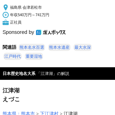
福島県 会津若松市
年収540万円～741万円
正社員
Sponsored by
関連語
熊本名水百選
熊本水遺産
最大水深
江戸時代
重要湿地
日本歴史地名大系
「江津湖」の解説
江津湖
えづこ
熊本県：熊本市
下江津村
江津湖