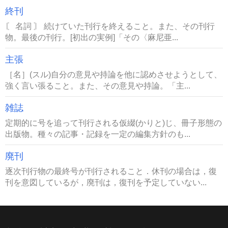
終刊
〘 名詞 〙 続けていた刊行を終えること。また、その刊行
物。最後の刊行。[初出の実例]「その〈麻尼亜...
主張
［名］(スル)自分の意見や持論を他に認めさせようとして、
強く言い張ること。また、その意見や持論。「主...
雑誌
定期的に号を追って刊行される仮綴(かりと)じ、冊子形態の
出版物。種々の記事・記録を一定の編集方針のも...
廃刊
逐次刊行物の最終号が刊行されること．休刊の場合は，復
刊を意図しているが，廃刊は，復刊を予定していない...