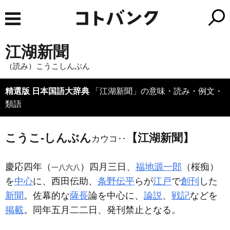
江湖新聞
（読み）こうこしんぶん
精選版 日本国語大辞典
「江湖新聞」の意味・読み・例文・
類語
こうこ‐しんぶん
【江湖新聞】
カウコ‥
慶応四年（
）四月三日、
福地源一郎
（桜痴）
一八六八
を
中心
に、西田伝助、
条野伝平
らが
江戸
で
創刊
した
新聞
。佐幕的な
薩長
論を中心に、
論説
、
戦記
などを
掲載
。同年五月二二日、発刊禁止となる。