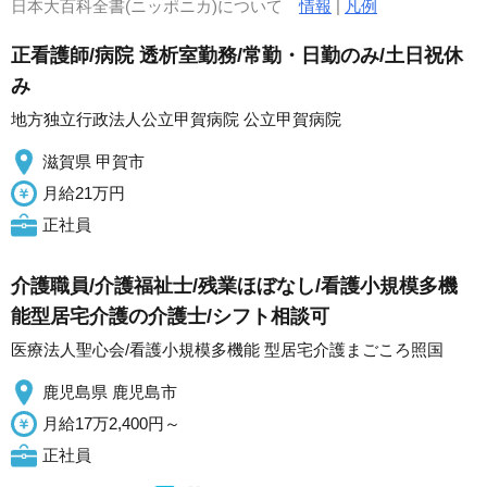
日本大百科全書(ニッポニカ)について
情報
|
凡例
正看護師/病院 透析室勤務/常勤・日勤のみ/土日祝休
み
地方独立行政法人公立甲賀病院 公立甲賀病院
滋賀県 甲賀市
月給21万円
正社員
介護職員/介護福祉士/残業ほぼなし/看護小規模多機
能型居宅介護の介護士/シフト相談可
医療法人聖心会/看護小規模多機能 型居宅介護まごころ照国
鹿児島県 鹿児島市
月給17万2,400円～
正社員