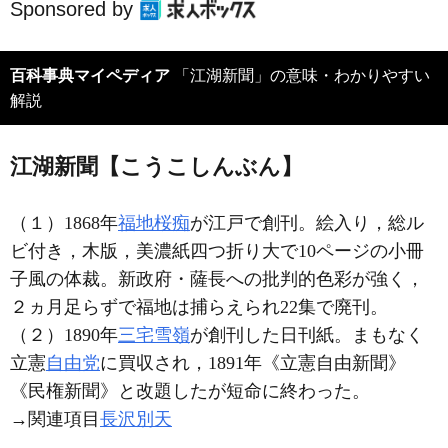
Sponsored by
百科事典マイペディア
「江湖新聞」の意味・わかりやすい
解説
江湖新聞【こうこしんぶん】
（１）1868年
福地桜痴
が江戸で創刊。絵入り，総ル
ビ付き，木版，美濃紙四つ折り大で10ページの小冊
子風の体裁。新政府・薩長への批判的色彩が強く，
２ヵ月足らずで福地は捕らえられ22集で廃刊。
（２）1890年
三宅雪嶺
が創刊した日刊紙。まもなく
立憲
自由党
に買収され，1891年《立憲自由新聞》
《民権新聞》と改題したが短命に終わった。
→関連項目
長沢別天