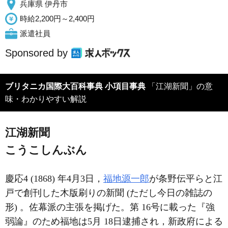
兵庫県 伊丹市
時給2,200円～2,400円
派遣社員
Sponsored by
ブリタニカ国際大百科事典 小項目事典
「江湖新聞」の意
味・わかりやすい解説
江湖新聞
こうこしんぶん
慶応4 (1868) 年4月3日，
福地源一郎
が条野伝平らと江
戸で創刊した木版刷りの新聞 (ただし今日の雑誌の
形) 。佐幕派の主張を掲げた。第 16号に載った『強
弱論』のため福地は5月 18日逮捕され，新政府による