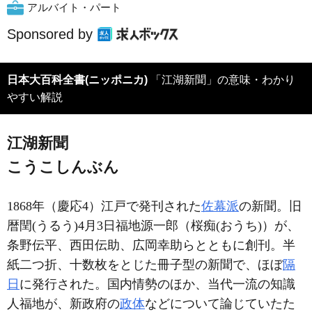
アルバイト・パート
Sponsored by
日本大百科全書(ニッポニカ)
「江湖新聞」の意味・わかり
やすい解説
江湖新聞
こうこしんぶん
1868年（慶応4）江戸で発刊された
佐幕派
の新聞。旧
暦閏(うるう)4月3日福地源一郎（桜痴(おうち)）が、
条野伝平、西田伝助、広岡幸助らとともに創刊。半
紙二つ折、十数枚をとじた冊子型の新聞で、ほぼ
隔
日
に発行された。国内情勢のほか、当代一流の知識
人福地が、新政府の
政体
などについて論じていたた