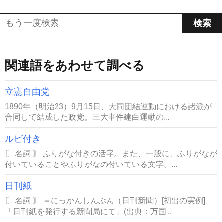
関連語をあわせて調べる
立憲自由党
1890年（明治23）9月15日、大同団結運動における諸派が
合同して結成した政党。三大事件建白運動の...
ルビ付き
〘 名詞 〙 ふりがな付きの活字。また、一般に、ふりがなが
付いていることやふりがなの付いている文字。...
日刊紙
〘 名詞 〙 ＝にっかんしんぶん（日刊新聞）[初出の実例]
「日刊紙を発行する新聞局にて」(出典：万国...