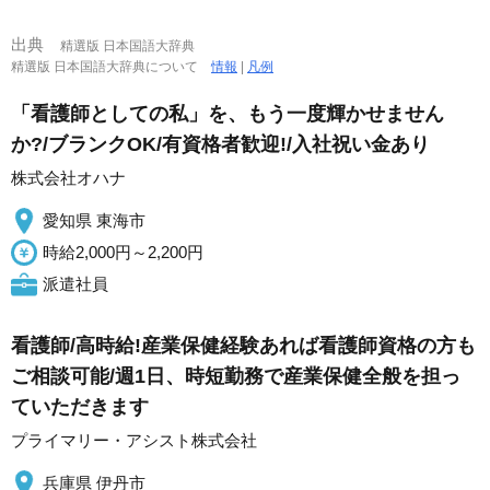
出典
精選版 日本国語大辞典
精選版 日本国語大辞典について
情報
|
凡例
「看護師としての私」を、もう一度輝かせません
か?/ブランクOK/有資格者歓迎!/入社祝い金あり
株式会社オハナ
愛知県 東海市
時給2,000円～2,200円
派遣社員
看護師/高時給!産業保健経験あれば看護師資格の方も
ご相談可能/週1日、時短勤務で産業保健全般を担っ
ていただきます
プライマリー・アシスト株式会社
兵庫県 伊丹市