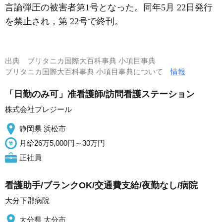
言論弾圧の被害者第1号となった。同年5月 22日発行
を禁止され，第 22号で終刊。
出典
ブリタニカ国際大百科事典 小項目事典
ブリタニカ国際大百科事典 小項目事典について
情報
「日勤のみ可」准看護師/訪問看護ステーション
株式会社プレジール
静岡県 浜松市
月給26万5,000円～30万円
正社員
看護助手/ブランクOK/交通費支給/夜勤なし/病院
大分下郡病院
大分県 大分市