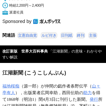
時給2,200円～2,400円
派遣社員
Sponsored by
関連語
立憲自由党
ルビ付き
日刊紙
終刊
主張
改訂新版 世界大百科事典
「江湖新聞」の意味・わかりや
すい解説
江湖新聞 (こうこしんぶん)
福地桜痴
（源一郎）が仲間の戯作者条野伝平（
山々
亭有人
），出版業者広岡幸助，西田伝助の
助力
を得
て1868年（明治1）閏4月3日に刊行した新聞。
発行
所
は江湖新聞雑報局（無鳥郷雑報局）で，茅町にあっ