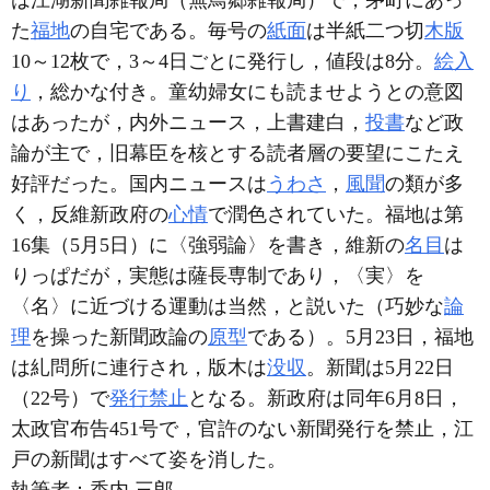
た
福地
の自宅である。毎号の
紙面
は半紙二つ切
木版
10～12枚で，3～4日ごとに発行し，値段は8分。
絵入
り
，総かな付き。童幼婦女にも読ませようとの意図
はあったが，内外ニュース，上書建白，
投書
など政
論が主で，旧幕臣を核とする読者層の要望にこたえ
好評だった。国内ニュースは
うわさ
，
風聞
の類が多
く，反維新政府の
心情
で潤色されていた。福地は第
16集（5月5日）に〈強弱論〉を書き，維新の
名目
は
りっぱだが，実態は薩長専制であり，〈実〉を
〈名〉に近づける運動は当然，と説いた（巧妙な
論
理
を操った新聞政論の
原型
である）。5月23日，福地
は糺問所に連行され，版木は
没収
。新聞は5月22日
（22号）で
発行禁止
となる。新政府は同年6月8日，
太政官布告451号で，官許のない新聞発行を禁止，江
戸の新聞はすべて姿を消した。
執筆者：
香内 三郎