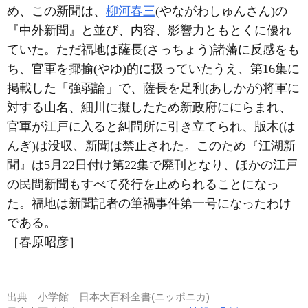
め、この新聞は、
柳河春三
(やながわしゅんさん)の
『中外新聞』と並び、内容、影響力ともとくに優れ
ていた。ただ福地は薩長(さっちょう)諸藩に反感をも
ち、官軍を揶揄(やゆ)的に扱っていたうえ、第16集に
掲載した「強弱論」で、薩長を足利(あしかが)将軍に
対する山名、細川に擬したため新政府ににらまれ、
官軍が江戸に入ると糾問所に引き立てられ、版木(は
んぎ)は没収、新聞は禁止された。このため『江湖新
聞』は5月22日付け第22集で廃刊となり、ほかの江戸
の民間新聞もすべて発行を止められることになっ
た。福地は新聞記者の筆禍事件第一号になったわけ
である。
［春原昭彦］
出典
小学館 日本大百科全書(ニッポニカ)