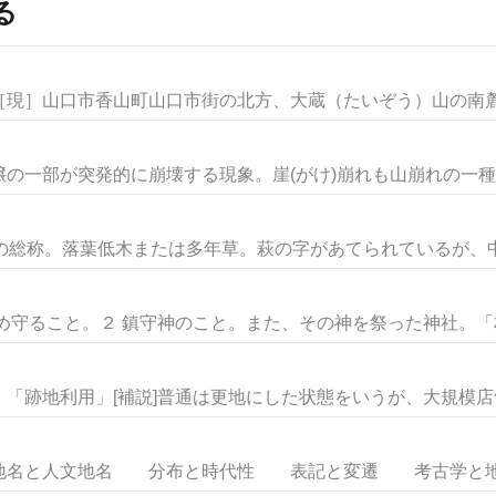
る
現］山口市香山町山口市街の北方、大蔵（たいぞう）山の南麓に
の一部が突発的に崩壊する現象。崖(がけ)崩れも山崩れの一種で
の総称。落葉低木または多年草。萩の字があてられているが、中国
め守ること。２ 鎮守神のこと。また、その神を祭った神社。「村の
「跡地利用」[補説]普通は更地にした状態をいうが、大規模店舗の
名と人文地名 分布と時代性 表記と変遷 考古学と地名