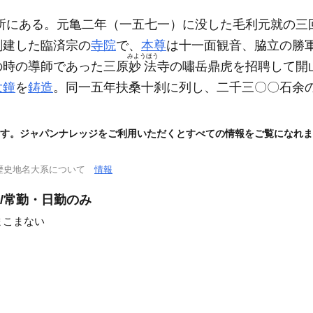
所にある。元亀二年
（一五七一）
に没した毛利元就の三
創建した臨済宗の
寺院
で、
本尊
は十一面観音、脇立の勝
みようほう
の時の導師であった三原
妙法
寺の嘯岳鼎虎を招聘して開
大鐘
を
鋳造
。同一五年扶桑十刹に列し、二千三〇〇石余
す。ジャパンナレッジをご利用いただくとすべての情報をご覧になれま
歴史地名大系について
情報
/常勤・日勤のみ
まこまない