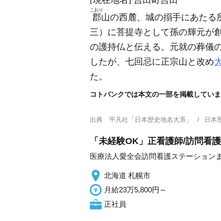
[現在地名]
吉田町吉田
こおり
郡
山の西麓、城の搦手にあたる
三）
に菩提寺として孫の輝元が
の護持仏と伝える。元就の葬儀
したが、七回忌に正宗山と改め
た。
コトバンクでは本文の一部を掲載していま
出典
平凡社「日本歴史地名大系」
日本
「未経験OK」正看護師/訪問看護
医療法人愛全会訪問看護ステーション
北海道 札幌市
月給23万5,800円～
正社員