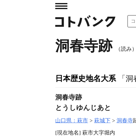
洞春寺跡
（読み
日本歴史地名大系
「洞
洞春寺跡
とうしゆんじあと
山口県：萩市
萩城下
洞春寺
[現在地名]
萩市大字堀内