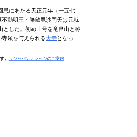
回忌にあたる天正元年
（一五七
軍不動明王・勝敵毘沙門天は元就
山とした。初め山号を竜昌山と称
の寺領を与えられる
大寺
となっ
す。
→ジャパンナレッジのご案内