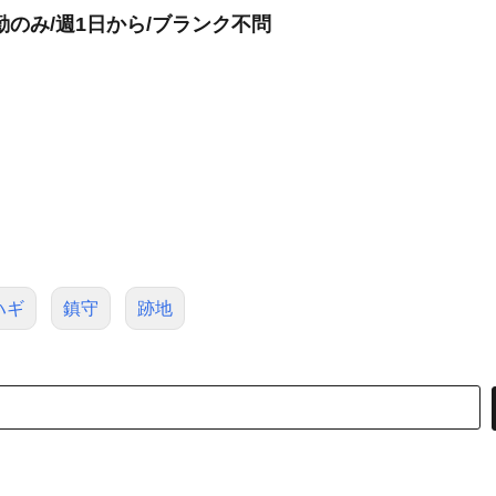
のみ/週1日から/ブランク不問
ハギ
鎮守
跡地