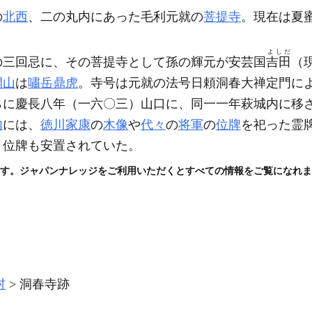
の
北西
、二の丸内にあった毛利元就の
菩提寺
。現在は夏
よしだ
の三回忌に、その菩提寺として孫の輝元が安芸国
吉田
（
開山
は
嘯岳鼎虎
。寺号は元就の法号日頼洞春大禅定門に
らに慶長八年
（一六〇三）
山口に、同一一年萩城内に移
内
には、
徳川家康
の
木像
や
代々
の
将軍
の
位牌
を祀った霊
と位牌も安置されていた。
す。ジャパンナレッジをご利用いただくとすべての情報をご覧になれま
村
洞春寺跡