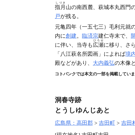
しづき
指月
山の南西麓、萩城本丸西門
戸
が残る。
元亀四年
（一五七三）
毛利元就
内に
創建
。
臨済宗
建仁寺末で、
ひろせ
に伴い、当寺も
広瀬
に移り、さ
「八江萩名所図画」によれば
境
殿などがあり、
大内義弘
の木像
コトバンクでは本文の一部を掲載していま
洞春寺跡
とうしゆんじあと
広島県：高田郡
吉田町
吉田