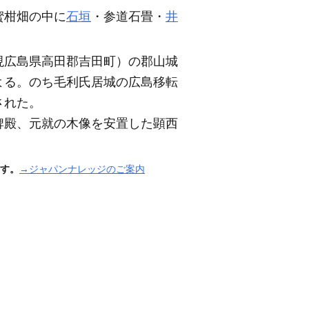
蜜柑畑の中に
石垣
・参道石畳・
井
現広島県高田郡吉田町）
の郡山城
よる。のち毛利氏居城の広島移転
された。
牌殿、元就の木像を安置した顕西
す。
→ジャパンナレッジのご案内