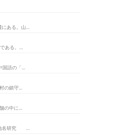
ある。山...
ある。...
語の「...
鎮守...
中に...
研究 ...