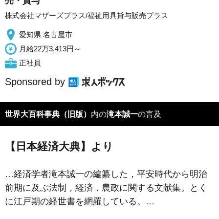
売・貸与
株式会社マザーズプラス/福祉用具貸与販売プラス
愛知県 名古屋市
月給22万3,413円～
正社員
Sponsored by
世界大百科事典（旧版）
内の
滝本誠一
の言及
【日本経済大典】より
…経済学者
滝本誠一
の編纂した，平安時代から明治
前期に及ぶ法制，経済，農政に関する文献集。とく
に江戸期の経世書を網羅している。…