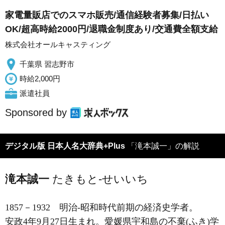
家電量販店でのスマホ販売/通信経験者募集/日払い
OK/超高時給2000円/退職金制度あり/交通費全額支給
株式会社オールキャスティング
千葉県 習志野市
時給2,000円
派遣社員
Sponsored by
デジタル版 日本人名大辞典+Plus
「滝本誠一」の解説
滝本誠一
たきもと-せいいち
1857－1932
明治-昭和時代前期の経済史学者。
安政4年9月27日生まれ。愛媛県宇和島の不棄(ふき)学