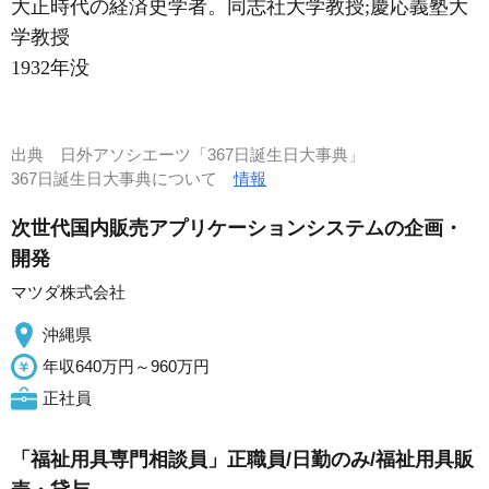
大正時代の経済史学者。同志社大学教授;慶応義塾大
学教授
1932年没
出典
日外アソシエーツ「367日誕生日大事典」
367日誕生日大事典について
情報
次世代国内販売アプリケーションシステムの企画・
開発
マツダ株式会社
沖縄県
年収640万円～960万円
正社員
「福祉用具専門相談員」正職員/日勤のみ/福祉用具販