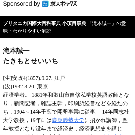
Sponsored by
ブリタニカ国際大百科事典 小項目事典
「滝本誠一」の意
味・わかりやすい解説
滝本誠一
たきもとせいいち
[生]安政4(1857).9.27. 江戸
[没]1932.8.20. 東京
経済学者。 1881年和歌山市自修私学校英語教師とな
り，新聞記者，雑誌主幹，印刷所経営などを経たの
ち，1904～14年千葉で開墾事業に従事。 14年同志社
大学教授，19年には
慶應義塾大学
に招かれ講師，翌
年教授となり没年まで経済史，経済思想史を講じ