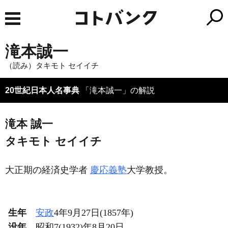
滝本誠一
（読み）タキモト セイイチ
20世紀日本人名事典
「滝本誠一」の解説
滝本 誠一
タキモト セイイチ
大正期の経済史学者
慶応義塾
大学教授。
生年
安政
4年9月27日(1857年)
没年
昭和7(1932)年8月20日