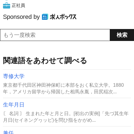
正社員
Sponsored by
関連語をあわせて調べる
専修大学
東京都千代田区神田神保町に本部をおく私立大学。1880
年，アメリカ留学から帰国した相馬永胤，田尻稲次...
生年月日
〘 名詞 〙 生まれた年と月と日。[初出の実例]「先づ其生年
月日(セイネングヮッピ)を問ひ指をかがめ...
兼任