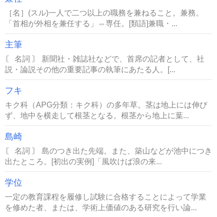
［名］(スル)一人で二つ以上の職務を兼ねること。兼務。
「首相が外相を兼任する」⇔専任。[類語]兼職・...
主筆
〘 名詞 〙 新聞社・雑誌社などで、首席の記者として、社
説・論説その他の重要記事の執筆にあたる人。[...
フキ
キク科（APG分類：キク科）の多年草。茎は地上には伸び
ず、地中を横走して根茎となる。根茎から地上に葉...
島崎
〘 名詞 〙 島のつき出た先端。また、築山などが池中につき
出たところ。[初出の実例]「風吹けば浪の来...
学位
一定の教育課程を履修し試験に合格することによって学業
を修めた者、または、学術上価値のある研究を行い論...