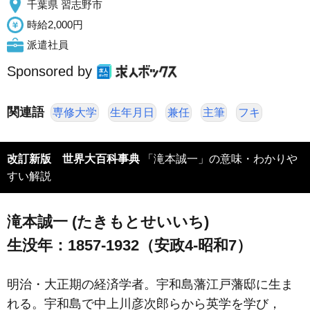
千葉県 習志野市
時給2,000円
派遣社員
Sponsored by
関連語
専修大学
生年月日
兼任
主筆
フキ
改訂新版 世界大百科事典
「滝本誠一」の意味・わかりや
すい解説
滝本誠一 (たきもとせいいち)
生没年：1857-1932（安政4-昭和7）
明治・大正期の経済学者。宇和島藩江戸藩邸に生ま
れる。宇和島で中上川彦次郎らから英学を学び，