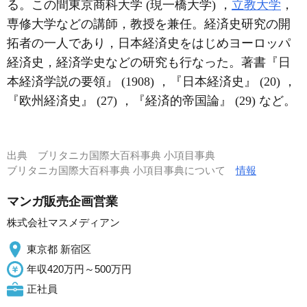
る。この間東京商科大学 (現一橋大学) ，
立教大学
，
専修大学などの講師，教授を兼任。経済史研究の開
拓者の一人であり，日本経済史をはじめヨーロッパ
経済史，経済学史などの研究も行なった。著書『日
本経済学説の要領』 (1908) ，『日本経済史』 (20) ，
『欧州経済史』 (27) ，『経済的帝国論』 (29) など。
出典
ブリタニカ国際大百科事典 小項目事典
ブリタニカ国際大百科事典 小項目事典について
情報
マンガ販売企画営業
株式会社マスメディアン
東京都 新宿区
年収420万円～500万円
正社員