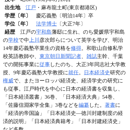
出生地
江戸
・麻布龍土町(東京都港区)
学歴〔年〕
慶応義塾〔明治14年〕卒
学位〔年〕
法学博士
〔大正7年〕
経歴
江戸の
宇和島
藩邸に生れ、のち愛媛県宇和島
の
学校
で中
上川
彦次郎らについて英学を学び、明治
14年慶応義塾卒業生の資格を
修得
。和歌山自修私学
校英語教師や、
東京朝日新聞
記者
、
雑誌
主幹、千葉
での開拓事業に
従事
したのち、大正3年同志社大学教
授、9年慶応義塾大学教授に
就任
。
日本経済史
研究の
権威
で、またヨーロッパ経済史、経済学史の研究に
も従事。江戸時代を中心に日本の経済書を収集し、
「日本経済叢書」36巻、「日本経済大典」54巻、
「佐藤信淵家学全集」3巻などを
編纂
した。
著書
に
「経済的帝国論」「日本経済史―徳川封建制度の経
済的説明」「日本経済典籍考」「日本封建経済史」
など多数。