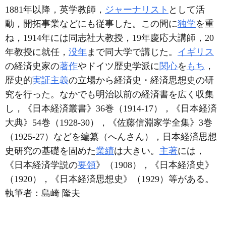
1881年以降，英学教師，
ジャーナリスト
として活
動，開拓事業などにも従事した。この間に
独学
を重
ね，1914年には同志社大教授，19年慶応大講師，20
年教授に就任，
没年
まで同大学で講じた。
イギリス
の経済史家の
著作
やドイツ歴史学派に
関心
を
もち
，
歴史的
実証主義
の立場から経済史・経済思想史の研
究を行った。なかでも明治以前の経済書を広く収集
し，《日本経済叢書》36巻（1914-17），《日本経済
大典》54巻（1928-30），《佐藤信淵家学全集》3巻
（1925-27）などを編纂（へんさん），日本経済思想
史研究の基礎を固めた
業績
は大きい。
主著
には，
《日本経済学説の
要領
》（1908），《日本経済史》
（1920），《日本経済思想史》（1929）等がある。
執筆者：
島崎 隆夫