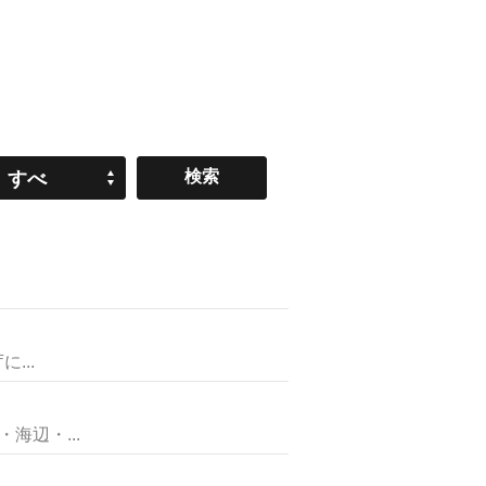
すべ
て
...
辺・...