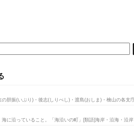
る
胆振(いぶり)・後志(しりべし)・渡島(おしま)・檜山の各支庁に
海に沿っていること。「海沿いの町」[類語]海岸・沿海・沿岸・海