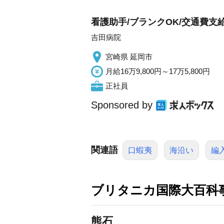
看護助手/ブランクOK/交通費支
吉田病院
宮崎県 延岡市
月給16万9,800円～17万5,800円
正社員
Sponsored by
関連語
口蝦夷
海沿い
編
ブリタニカ国際大百科
熊石