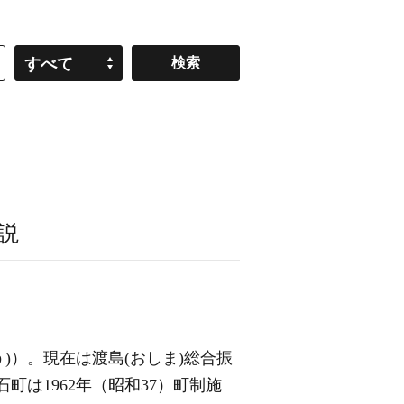
すべて
説
う)）。現在は渡島(おしま)総合振
は1962年（昭和37）町制施