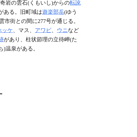
奇岩の雲石(くもいし)からの
転訛
がある。旧町域は
遊楽部岳
(ゆう
雲市街との間に277号が通じる。
ホッケ
、マス、
アワビ
、
ウニ
など
跡
があり、柱状節理の立待岬(た
ち)温泉がある。
ー