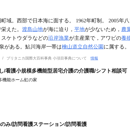
域。西部で日本海に面する。 1962年町制。 2005年八雲町
で栄えた。
渡島山地
が海に迫り，
平地
が少ないため，
農
，スケトウダラなどの
沿岸漁業
が主産業で，アワビの
養
温泉がある。鮎川海岸一帯は
檜山道立自然公園
に属する。
ブリタニカ国際大百科事典 小項目事典について
情報
なし/看護小規模多機能型居宅介護の介護職/シフト相談可
多機能ホーム虹の家
勤のみ/訪問看護ステーション/訪問看護