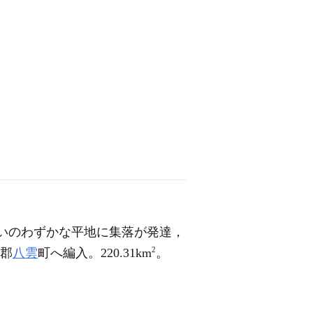
沿いのわずかな平地に集落が発達，
2
海郡
八雲
町へ編入。220.31km
。