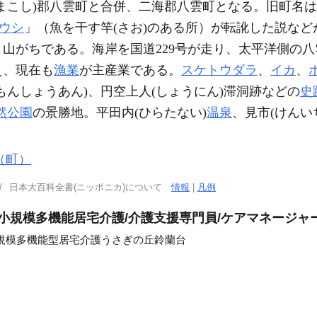
やまこし)郡八雲町と合併、二海郡八雲町となる。旧町名は
ウシ
」（魚を干す竿(さお)のある所）が転訛した説など
、山がちである。海岸を国道229号が走り、太平洋側の八
え、現在も
漁業
が主産業である。
スケトウダラ
、
イカ
、
(もんしょうあん)、円空上人(しょうにん)滞洞跡などの
史
然公園
の景勝地。平田内(ひらたない)
温泉
、見市(けんい
（町）
日本大百科全書(ニッポニカ)について
情報
|
凡例
護小規模多機能居宅介護/介護支援専門員/ケアマネージャ
規模多機能型居宅介護うさぎの丘鈴蘭台