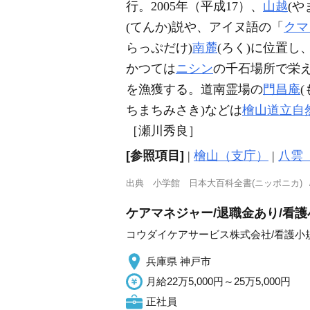
行。2005年（平成17）、
山越
(
(てんか)説や、アイヌ語の「
クマ
らっぷだけ)
南麓
(ろく)に位置し
かつては
ニシン
の千石場所で栄
を漁獲する。道南霊場の
門昌庵
ちまちみさき)などは
檜山道立自
［瀬川秀良］
[参照項目]
|
檜山（支庁）
|
八雲
出典
小学館 日本大百科全書(ニッポニカ)
ケアマネジャー/退職金あり/看
コウダイケアサービス株式会社/看護小
兵庫県 神戸市
月給22万5,000円～25万5,000円
正社員