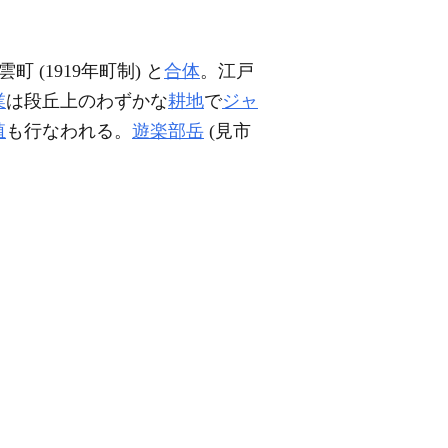
 (1919年町制) と
合体
。江戸
業
は段丘上のわずかな
耕地
で
ジャ
殖
も行なわれる。
遊楽部岳
(見市