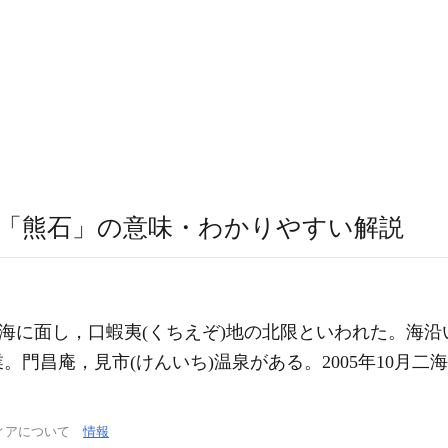
「熊石」の意味・わかりやすい解説
本海に面し，口蝦夷(くちえぞ)地の北限といわれた。海
門昌庵，見市(けんいち)温泉がある。2005年10月二
ィアについて
情報