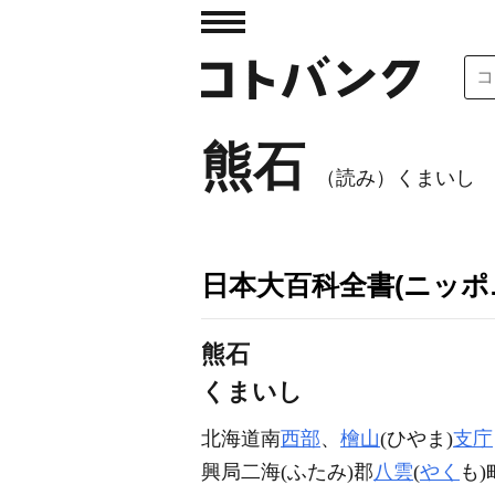
熊石
（読み）くまいし
日本大百科全書(ニッポ
熊石
くまいし
北海道南
西部
、
檜山
(ひやま)
支庁
興局二海(ふたみ)郡
八雲
(
やく
も