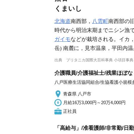
くまいし
北海道
南西部，
八雲町
南西部の旧町
時代から明治末期までニシン漁
ガイモ
などが栽培される。イカ
岳) 南麓に，見市温泉，平田内
出典
ブリタニカ国際大百科事典 小項目事典
介護職員/介護福祉士/残業ほぼ
八戸医療生活協同組合/生協看護小規模
青森県 八戸市
月給16万3,000円～20万4,000円
正社員
「高給与」/准看護師/非常勤/日