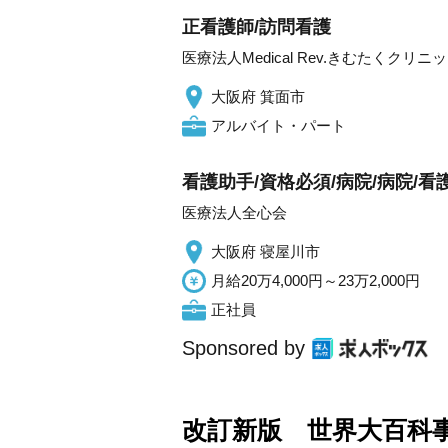
正看護師/訪問看護
医療法人Medical Rev.きむたくクリ
大阪府 箕面市
アルバイト・パート
看護助手/資格必須/病院/病院/看
医療法人全心会
大阪府 寝屋川市
月給20万4,000円～23万2,000円
正社員
Sponsored by
改訂新版 世界大百科