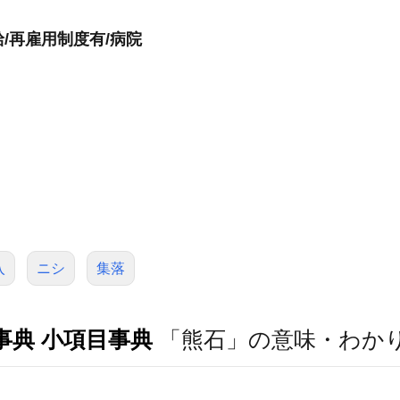
給/再雇用制度有/病院
入
ニシ
集落
事典 小項目事典
「熊石」の意味・わか