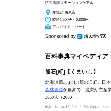
訪問看護ステーションケアル
愛知県 西尾市
時給1,500円～2,000円
アルバイト・パート
Sponsored by
百科事典マイペディア
熊石[町]【くまいし】
北海道爾志(にし)郡の旧町。日
森林資源
が豊富で，漁業が主産業。
3659人（2003）。
出典
株式会社平凡社
百科事典マイペデ