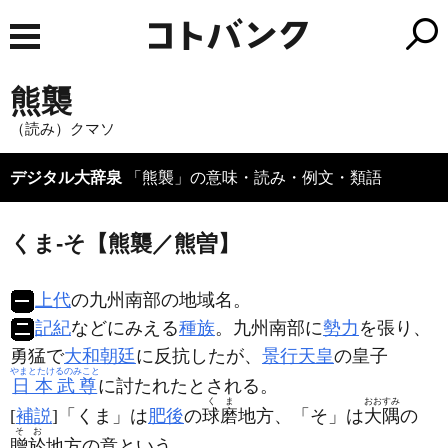
熊襲
（読み）クマソ
デジタル大辞泉
「熊襲」の意味・読み・例文・類語
くま‐そ【熊襲／熊曽】
上代
の九州南部の地域名。
記紀
などにみえる
種族
。九州南部に
勢力
を張り、
勇猛で
大和朝廷
に反抗したが、
景行天皇
の皇子
やまとたけるのみこと
日本武尊
に討たれたとされる。
くま
おおすみ
[
補説
]「くま」は
肥後
の
球磨
地方、「そ」は
大隅
の
そお
贈於
地方の意という。