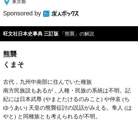
東京都
Sponsored by
旺文社日本史事典 三訂版
「熊襲」の解説
熊襲
くまそ
古代，九州中南部に住んでいた種族
南方民族説もあるが，人種・民族の系統は不明。記
紀には日本武尊 (やまとたけるのみこと) や仲哀 (ち
ゆうあい) 天皇の熊襲征討の説話がみえる。隼人 (は
やと) と同種族とも考えられるが不明。