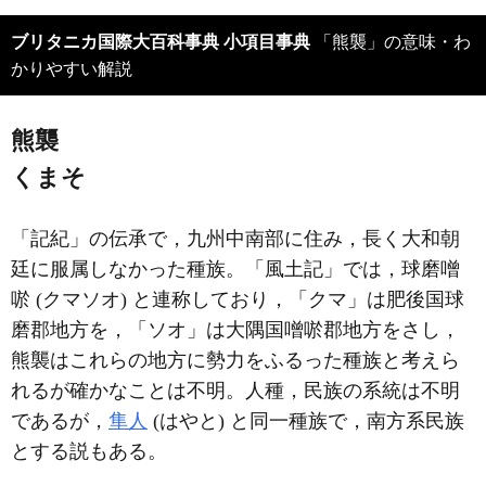
ブリタニカ国際大百科事典 小項目事典
「熊襲」の意味・わ
かりやすい解説
熊襲
くまそ
「記紀」の伝承で，九州中南部に住み，長く大和朝
廷に服属しなかった種族。「風土記」では，球磨噌
唹 (クマソオ) と連称しており，「クマ」は肥後国球
磨郡地方を，「ソオ」は大隅国噌唹郡地方をさし，
熊襲はこれらの地方に勢力をふるった種族と考えら
れるが確かなことは不明。人種，民族の系統は不明
であるが，
隼人
(はやと) と同一種族で，南方系民族
とする説もある。