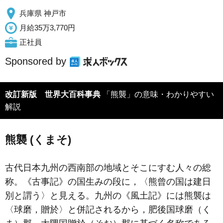
兵庫県 神戸市
月給35万3,770円
正社員
Sponsored by
改訂新版 世界大百科事典
「熊襲」の意味・わかりやすい
解説
熊襲 (くまそ)
古代日本九州の西南部の地域とそこにすむ人々の総
称。《古事記》の国生みの段に，〈熊曾の国は建日
別と謂う〉と見える。九州の《風土記》には熊襲は
〈球磨，贈於〉と併記されるから，肥後国球磨（く