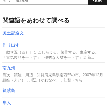
関連語をあわせて調べる
風土記逸文
作り出す
［動サ五（四）］１ こしらえる。製作する。生産する。
「電気製品を―・す」「優秀な人材を―・す」２ 新...
南九州
目次 頴娃 川辺 知覧鹿児島県南西部の市。2007年12月
頴娃（えい），川辺（かわなべ），知覧（ちら...
筑紫島
隼人