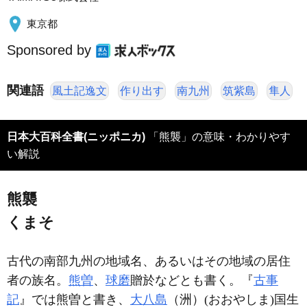
東京都
Sponsored by
関連語
風土記逸文
作り出す
南九州
筑紫島
隼人
日本大百科全書(ニッポニカ)
「熊襲」の意味・わかりやす
い解説
熊襲
くまそ
古代の南部九州の地域名、あるいはその地域の居住
者の族名。
熊曽
、
球磨
贈於などとも書く。『
古事
記
』では熊曽と書き、
大八島
（洲）(おおやしま)国生