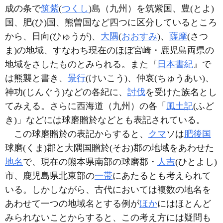
成の条で
筑紫
(
つくし
)島（九州）を筑紫国、豊(とよ)
国、肥(ひ)国、熊曽国など四つに区分しているところ
から、日向(ひゅうが)、
大隅
(
おおすみ
)、
薩摩
(さつ
ま)の地域、すなわち現在のほぼ宮崎・鹿児島両県の
地域をさしたものとみられる。また『
日本書紀
』で
は熊襲と書き、
景行
(けいこう)、仲哀(ちゅうあい)、
神功(じんぐう)などの各紀に、
討伐
を受けた族名とし
てみえる。さらに西海道（九州）の各「
風土記
(ふど
き)」などには球磨贈於などとも表記されている。
この球磨贈於の表記からすると、
クマ
ソは
肥後国
球磨(くま)郡と大隅国贈於(そお)郡の地域をあわせた
地名
で、現在の熊本県南部の球磨郡・
人吉
(ひとよし)
市、鹿児島県北東部の
一帯
にあたるとも考えられて
いる。しかしながら、古代においては複数の地名を
あわせて一つの地域名とする例が
ほか
にはほとんど
みられないことからすると、この考え方には疑問も