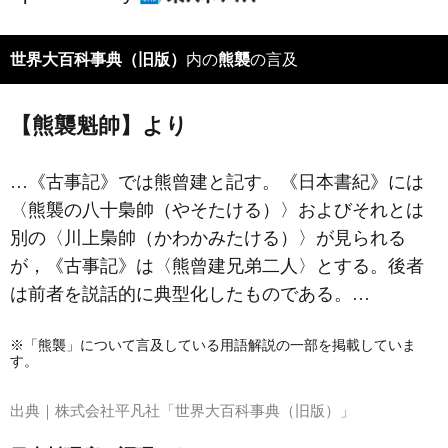
世界大百科事典（旧版）
内の
熊襲
の言及
【熊襲魁帥】より
…《古事記》では熊曾建と記す。《日本書紀》には
〈熊襲の八十梟帥（やそたける）〉およびそれとは
別の〈川上梟帥（かわかみたける）〉が見られる
が，《古事記》は〈熊曾建兄弟二人〉とする。後者
は前者を説話的に典型化したものである。…
※「熊襲」について言及している用語解説の一部を掲載していま
す。
出典｜
株式会社平凡社「世界大百科事典（旧版）」