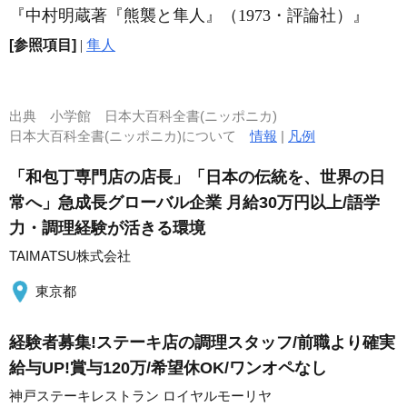
『中村明蔵著『熊襲と隼人』（1973・評論社）』
[参照項目]
|
隼人
出典
小学館 日本大百科全書(ニッポニカ)
日本大百科全書(ニッポニカ)について
情報
|
凡例
「和包丁専門店の店長」「日本の伝統を、世界の日
常へ」急成長グローバル企業 月給30万円以上/語学
力・調理経験が活きる環境
TAIMATSU株式会社
東京都
経験者募集!ステーキ店の調理スタッフ/前職より確実
給与UP!賞与120万/希望休OK/ワンオペなし
神戸ステーキレストラン ロイヤルモーリヤ