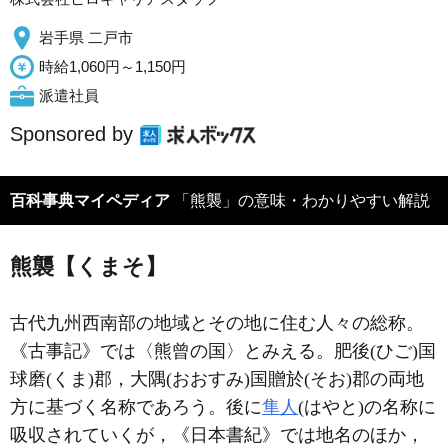
岩手県 二戸市
時給1,060円～1,150円
派遣社員
Sponsored by
百科事典マイペディア
「熊襲」の意味・わかりやすい解説
熊襲【くまそ】
古代九州西南部の地域とその地に住む人々の総称。
《古事記》では〈熊曾の国〉とみえる。肥後(ひご)国
球磨(くま)郡，大隅(おおすみ)国贈於(そお)郡の両地
方に基づく名称であろう。後に
隼人
(はやと)の名称に
吸収されていくが，《日本書紀》では地名のほか，