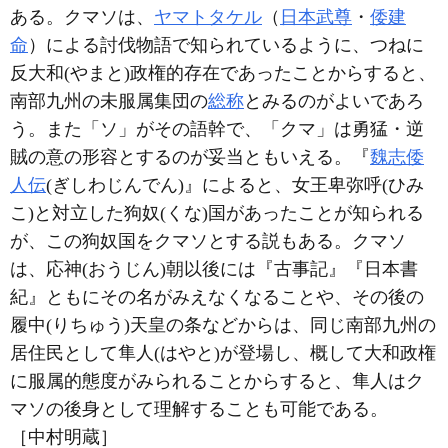
ある。クマソは、
ヤマトタケル
（
日本武尊
・
倭建
命
）による討伐物語で知られているように、つねに
反大和(やまと)政権的存在であったことからすると、
南部九州の未服属集団の
総称
とみるのがよいであろ
う。また「ソ」がその語幹で、「クマ」は勇猛・逆
賊の意の形容とするのが妥当ともいえる。『
魏志倭
人伝
(ぎしわじんでん)』によると、女王卑弥呼(ひみ
こ)と対立した狗奴(くな)国があったことが知られる
が、この狗奴国をクマソとする説もある。クマソ
は、応神(おうじん)朝以後には『古事記』『日本書
紀』ともにその名がみえなくなることや、その後の
履中(りちゅう)天皇の条などからは、同じ南部九州の
居住民として隼人(はやと)が登場し、概して大和政権
に服属的態度がみられることからすると、隼人はク
マソの後身として理解することも可能である。
［中村明蔵］