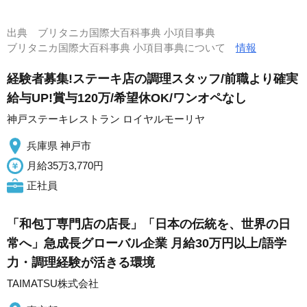
出典
ブリタニカ国際大百科事典 小項目事典
ブリタニカ国際大百科事典 小項目事典について
情報
経験者募集!ステーキ店の調理スタッフ/前職より確実
給与UP!賞与120万/希望休OK/ワンオペなし
神戸ステーキレストラン ロイヤルモーリヤ
兵庫県 神戸市
月給35万3,770円
正社員
「和包丁専門店の店長」「日本の伝統を、世界の日
常へ」急成長グローバル企業 月給30万円以上/語学
力・調理経験が活きる環境
TAIMATSU株式会社