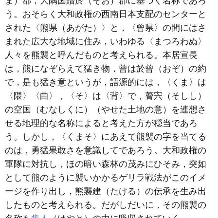
ま）郡，大隅国贈於（そお）郡に基づく名称であろ
う。おそらく大和政権の西南日本支配のセンターと
された〈熊県（あがた）〉と，〈曾県〉の間にはさ
まれた広大な地域に住み，いわゆる〈まつろわぬ〉
人々を熊襲と呼んだものと考えられる。本居宣長
は，熊になぞらえて猛き物，曾は於曾（おぞ）の約
で，是も猛き意というが，語源的には，〈くま〉は
〈隈〉〈曲〉，〈そ〉は〈背〉で，膂宍（そしし）
の空国（むなしくに）（やせた土地の意）を連想さ
せる地理的な名称によると考えた方が穏当であろ
う。しかし，〈くまそ〉にあえて熊襲の字を当てる
のは，勇猛果敢さを意識してであろう。大和政権の
軍隊に対抗し，ほの暗い森林の茂みにひそみ，突如
として熊のように襲いかかるゲリラ戦法がこのイメ
ージを作り出し，熊襲建（たける）の伝承を生み出
したものと考えられる。だがしだいに，その熊襲の