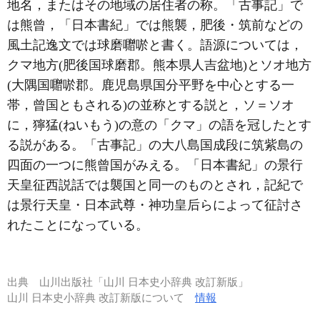
地名，またはその地域の居住者の称。「古事記」で
は熊曾，「日本書紀」では熊襲，肥後・筑前などの
風土記逸文では球磨囎唹と書く。語源については，
クマ地方(肥後国球磨郡。熊本県人吉盆地)とソオ地方
(大隅国囎唹郡。鹿児島県国分平野を中心とする一
帯，曾国ともされる)の並称とする説と，ソ＝ソオ
に，獰猛(ねいもう)の意の「クマ」の語を冠したとす
る説がある。「古事記」の大八島国成段に筑紫島の
四面の一つに熊曾国がみえる。「日本書紀」の景行
天皇征西説話では襲国と同一のものとされ，記紀で
は景行天皇・日本武尊・神功皇后らによって征討さ
れたことになっている。
出典
山川出版社「山川 日本史小辞典 改訂新版」
山川 日本史小辞典 改訂新版について
情報