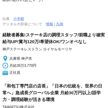
出典
小学館
デジタル大辞泉について
情報
|
凡例
経験者募集!ステーキ店の調理スタッフ/前職より確実
給与UP!賞与120万/希望休OK/ワンオペなし
神戸ステーキレストラン ロイヤルモーリヤ
兵庫県 神戸市
月給35万3,770円
正社員
「和包丁専門店の店長」「日本の伝統を、世界の日
常へ」急成長グローバル企業 月給30万円以上/語学
力・調理経験が活きる環境
TAIMATSU株式会社