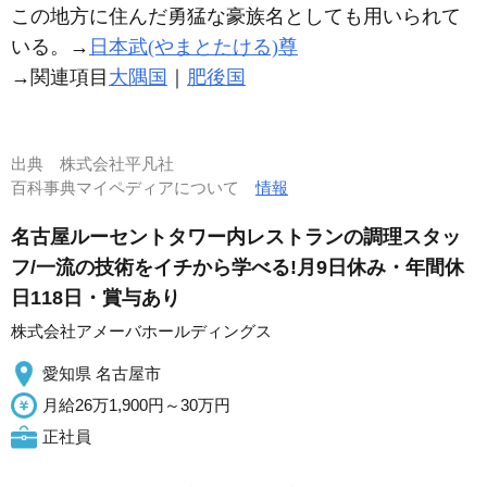
この地方に住んだ勇猛な豪族名としても用いられて
いる。→
日本武(やまとたける)尊
→関連項目
大隅国
｜
肥後国
出典
株式会社平凡社
百科事典マイペディアについて
情報
名古屋ルーセントタワー内レストランの調理スタッ
フ/一流の技術をイチから学べる!月9日休み・年間休
日118日・賞与あり
株式会社アメーバホールディングス
愛知県 名古屋市
月給26万1,900円～30万円
正社員