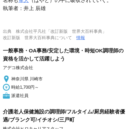
名称も
隼人
（はやと）の中に吸収されていく。
執筆者：
井上 辰雄
出典
株式会社平凡社「改訂新版 世界大百科事典」
改訂新版 世界大百科事典について
情報
一般事務・OA事務/安定した環境・時短OK調理師の
資格を活かして活躍しよう
アデコ株式会社
神奈川県 川崎市
時給1,700円～
派遣社員
介護老人保健施設の調理師/フルタイム/厨房経験者優
遇/ブランク可/イチオシ/三戸町
株式会社ヒロキャリアスタッフ