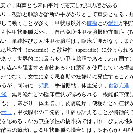
g程度で，両葉とも表面平滑で充実した弾力感がある．
り，視診と触診が診断の手がかりとして重要となる．
伴して動くことが多く，甲状腺以外の
腫瘤
との
鑑別
が視
ん性甲状腺腫以外に，自己免疫性甲状腺機能亢進症（Bas
高い．単純性びまん性甲状腺腫は，臨床所見がなく，ま
地方性（endemic）と散発性（sporadic）に分け
であり，世界的には最も多い甲状腺腫である．わが国で
取り込みを阻害する食物あるいは薬剤を使用している場
らかでなく，女性に多く思春期や妊娠時に発症すること
めるが，同時に，
頻脈
，手指振戦，体重減少，
食欲亢進
月経
，無月経などの臨床症状が認められる．機能低下症
ともに，寒がり，体重増加，皮膚乾燥，便秘などの症状
を
示し
，甲状腺部の自発痛，圧痛を訴えることが特徴的
状を認める．なお無症候性の橋本病では，唯一びまん性
成酵素の障害による甲状腺腫の場合には，やわらかい甲