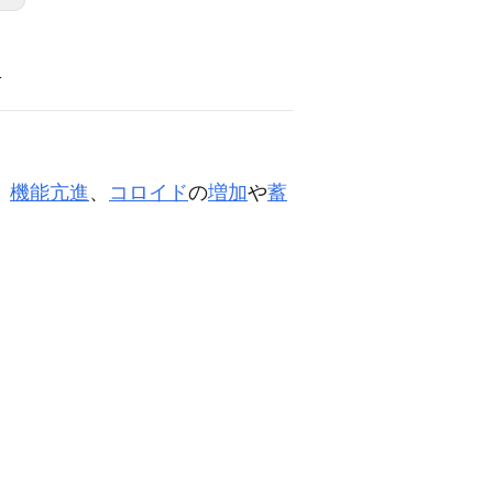
語
、
機能亢進
、
コロイド
の
増加
や
蓄