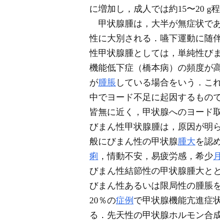
に増加し，成人では約15〜20 
甲状腺腫は，大半が無症状であ
性に大別される．嚥下運動に随
性甲状腺腫としては，単純性びま
機能低下症（橋本病）の頻度が
が
腫脹
している場合をいう．これは
中でヨード不足に起因するもの
皆無に近く，甲状腺へのヨード
びまん性甲状腺腫は，原因が明
般にびまん性の甲状腺
腫大
を認
痢
，情動不安，易疲労感，希少
びまん性結節性の甲状腺腫大と
びまん性あるいは限局性の腫脹
20％の
症例
で甲状腺機能亢進症
る．先天性の甲状腺ホルモン合