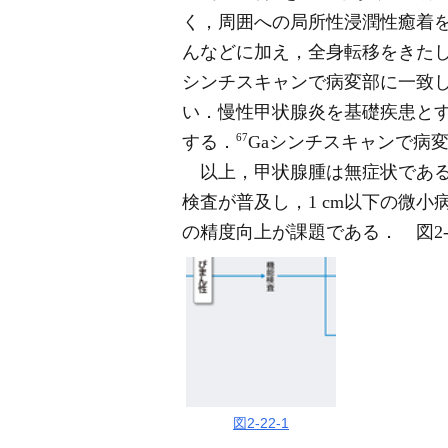
く，周囲への局所性浸潤性癒着
んなどに加え，全身転移をきた
シンチスキャンで病変部に一致し
い．慢性甲状腺炎を基礎疾患と
67
する．
Gaシンチスキャンで病
以上，甲状腺腫は無症状である
検査が普及し，1 cm以下の微
の精度向上が課題である． 図2
図2-22-1