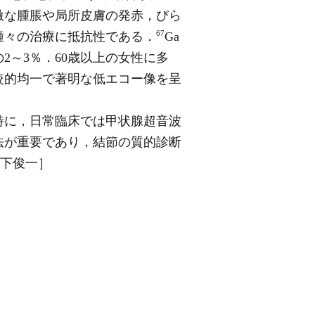
激な腫脹や局所皮膚の発赤，びら
67
種々の治療に抵抗性である．
Ga
～3％．60歳以上の女性に多
較的均一で著明な低エコー像を呈
特に，日常臨床では甲状腺超音波
法が重要であり，結節の質的診断
山下俊一］