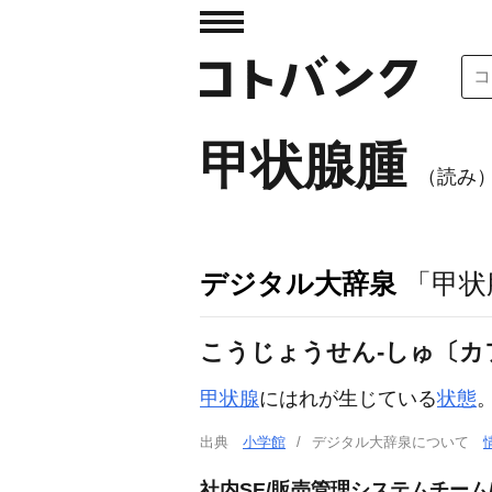
甲状腺腫
（読み
デジタル大辞泉
「甲状
こうじょうせん‐しゅ〔カ
甲状腺
にはれが生じている
状態
出典
小学館
デジタル大辞泉について
社内SE/販売管理システムチーム