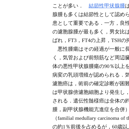
ことが多い．
結節性甲状腺腫
腺腫も多くは結節性として認め
患として重要である．一方，良
の濾胞腺腫が最も多く，男女比は1
ばれ，FT3，FT4の上昇，TSH
悪性腫瘍はその経過が一般に長
く，気管および前頸筋など周辺
体の悪性甲状腺腫瘍の90％以上
病変の乳頭増殖が認められる．
濾胞癌は，術前の確定診断が困
は甲状腺傍濾胞細胞より発生し，
される．遺伝性髄様癌は全体の約1/3で，
腫，副甲状腺機能亢進症を合併），
（familial medullary ca
の約1％前後を占めるが，60歳