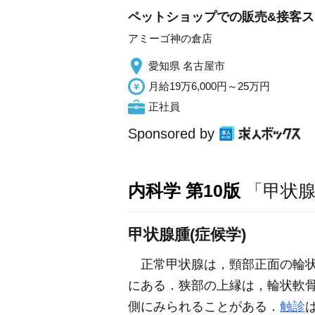
ペットショップでの販売&接客スタ
アミーゴ神の倉店
愛知県 名古屋市
月給19万6,000円～25万円
正社員
Sponsored by
内科学 第10版
「甲状腺
甲状腺腫(症候学)
正常甲状腺は，頸部正面の輪状
にある．狭部の上縁は，輪状軟骨
側にみられることがある．
触診