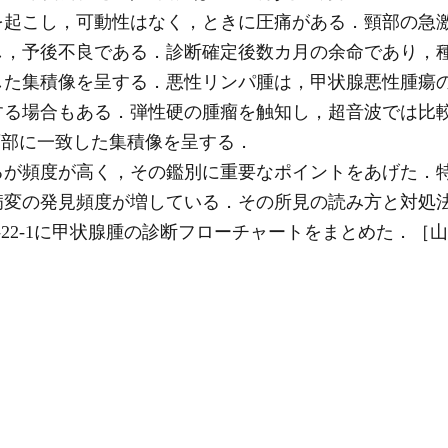
を起こし，可動性はなく，ときに圧痛がある．頸部の急
し，予後不良である．診断確定後数カ月の余命であり，
た集積像を呈する．悪性リンパ腫は，甲状腺悪性腫瘍の2
する場合もある．弾性硬の腫瘤を触知し，超音波では比
変部に一致した集積像を呈する．
が頻度が高く，その鑑別に重要なポイントをあげた．
小病変の発見頻度が増している．その所見の読み方と対処
-22-1に甲状腺腫の診断フローチャートをまとめた．［