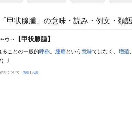
「甲状腺腫」の意味・読み・例文・類
【甲状腺腫】
ャウ‥
れることの一般的
呼称
。
腫瘍
という
意味
ではなく、
増殖
2）〕
大辞典について
情報
|
凡例