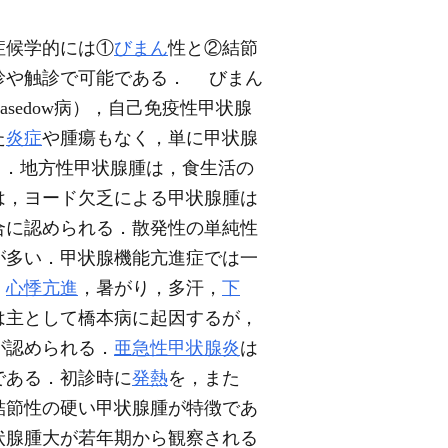
症候学的には①
びまん
性と②結節
診や触診で可能である． びまん
edow病），自己免疫性甲状腺
た
炎症
や腫瘍もなく，単に甲状腺
られる．地方性甲状腺腫は，食生活の
は，ヨード欠乏による甲状腺腫は
合に認められる．散発性の単純性
が多い．甲状腺機能亢進症では一
，
心悸亢進
，暑がり，多汗，
下
は主として橋本病に起因するが，
が認められる．
亜急性甲状腺炎
は
である．初診時に
発熱
を，また
結節性の硬い甲状腺腫が特徴であ
状腺腫大が若年期から観察される