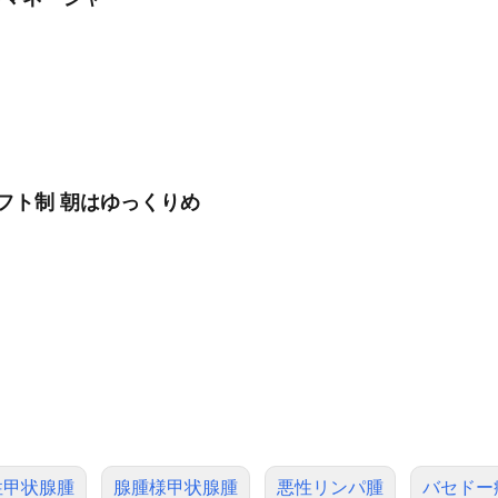
シフト制 朝はゆっくりめ
性甲状腺腫
腺腫様甲状腺腫
悪性リンパ腫
バセドー