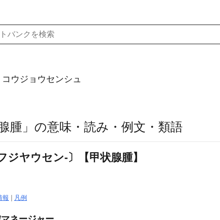
）コウジョウセンシュ
腺腫」の意味・読み・例文・類語
フジヤウセン‐〕【甲状腺腫】
。
情報
|
凡例
/マネージャー