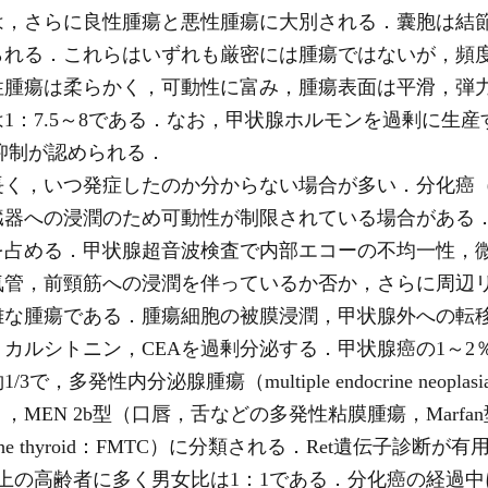
は，さらに良性腫瘍と悪性腫瘍に大別される．囊胞は結
られる．これらはいずれも厳密には腫瘍ではないが，頻
性腫瘍は柔らかく，可動性に富み，腫瘍表面は平滑，弾
：7.5～8である．なお，甲状腺ホルモンを過剰に生産する
の抑制が認められる．
く，いつ発症したのか分からない場合が多い．分化癌
臓器への浸潤のため可動性が制限されている場合がある
を占める．甲状腺超音波検査で内部エコーの不均一性，
気管，前頸筋への浸潤を伴っているか否か，さらに周辺
難な腫瘍である．腫瘍細胞の被膜浸潤，甲状腺外への転
カルシトニン，CEAを過剰分泌する．甲状腺癌の1～2
多発性内分泌腺腫瘍（multiple endocrine neopl
MEN 2b型（口唇，舌などの多発性粘膜腫瘍，Marfa
rcinoma of the thyroid：FMTC）に分類される．Ret
以上の高齢者に多く男女比は1：1である．分化癌の経過