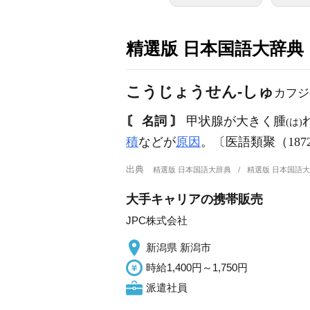
精選版 日本国語大辞典
こうじょうせん‐しゅ
カフジ
〘 名詞 〙
甲状腺が大きく腫
(は)
積
などが
原因
。〔医語類聚（187
出典
精選版 日本国語大辞典
精選版 日本国語
大手キャリアの携帯販売
JPC株式会社
新潟県 新潟市
時給1,400円～1,750円
派遣社員