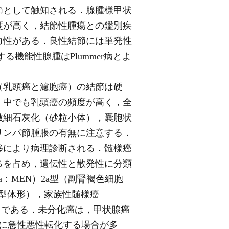
節として触知される．腺腫様甲状
度が高く，結節性腫瘍との鑑別疾
力性がある．良性結節には単発性
機能性腺腫はPlummer病とよ
（乳頭癌と濾胞癌）の結節は硬
．中でも乳頭癌の頻度が高く，全
微細石灰化（砂粒小体），囊胞状
リンパ節腫脹の有無に注意する．
移により病理診断される．髄様癌
％を占め，遺伝性と散発性に分類
asia：MEN）2a型（副腎褐色細胞
n型体形），家族性髄様癌
遺伝子診断が有用である．未分化癌は，甲状腺癌
中に急性悪性転化する場合が多