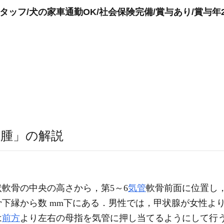
ッフ/犬の家車通勤OK/社会保険完備/賞与あり/賞与年
腫」の解説
軟骨の中央の高さから，第5～6
気管
軟骨前面に位置し，
下縁から数 mm下にある．男性では，甲状腺が女性よ
は
前方
より左右の母指を気管に押し当てるようにして行