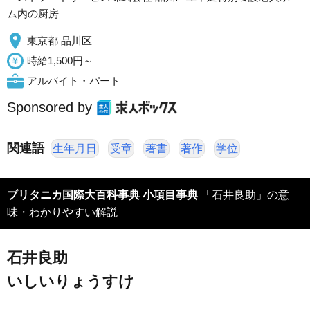
ム内の厨房
東京都 品川区
時給1,500円～
アルバイト・パート
Sponsored by
関連語
生年月日
受章
著書
著作
学位
ブリタニカ国際大百科事典 小項目事典
「石井良助」の意
味・わかりやすい解説
石井良助
いしいりょうすけ