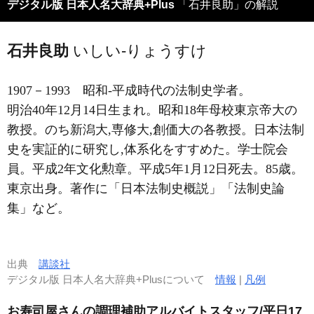
デジタル版 日本人名大辞典+Plus
「石井良助」の解説
石井良助
いしい-りょうすけ
1907－1993
昭和-平成時代の法制史学者。
明治40年12月14日生まれ。昭和18年母校東京帝大の
教授。のち新潟大,専修大,創価大の各教授。日本法制
史を実証的に研究し,体系化をすすめた。学士院会
員。平成2年文化勲章。平成5年1月12日死去。85歳。
東京出身。著作に「日本法制史概説」「法制史論
集」など。
出典
講談社
デジタル版 日本人名大辞典+Plusについて
情報
|
凡例
お寿司屋さんの調理補助アルバイトスタッフ/平日17