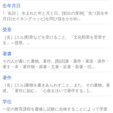
生年月日
〘 名詞 〙 生まれた年と月と日。[初出の実例]「先づ其生年
月日(セイネングヮッピ)を問ひ指をかがめ...
受章
［名］(スル)勲章などを受けること。「文化勲章を受章す
る」⇔授章。...
著書
その人が書いた書物。著作。[類語]著・著作・著述・述作・
著す・本・著作物・原著・主著・近著・新著・旧...
著作
［名］(スル)書物を書きあらわすこと。また、その書物。著
述。「著作に励む」「心血を注いで著作する」[...
学位
一定の教育課程を履修し試験に合格することによって学業