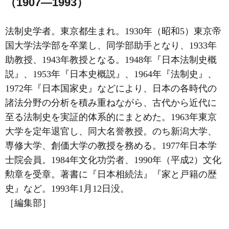
（1907―1993）
法制史学者。東京都生まれ。1930年（昭和5）東京帝
国大学法学部を卒業し、同学部助手となり、1933年
助教授、1943年教授となる。1948年『日本法制史概
説』、1953年『日本史概説』、1964年『法制史』、
1972年『日本国家史』などにより、日本の各時代の
諸法分野の分析を積み重ねながら、古代から近代に
至る法制史を実証的体系的にまとめた。1963年東京
大学を定年退官し、同大名誉教授。のち新潟大学、
専修大学、創価大学の教授を務める。1977年日本学
士院会員。1984年文化功労者、1990年（平成2）文化
勲章を受章。著書に『日本相続法』『家と戸籍の歴
史』など。1993年1月12日没。
［編集部］