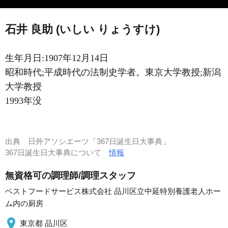
石井 良助 (いしい りょうすけ)
生年月日:1907年12月14日
昭和時代;平成時代の法制史学者。東京大学教授;新潟
大学教授
1993年没
出典
日外アソシエーツ「367日誕生日大事典」
367日誕生日大事典について
情報
無資格可の調理師/調理スタッフ
ベストフードサービス株式会社 品川区立中延特別養護老人ホー
ム内の厨房
東京都 品川区