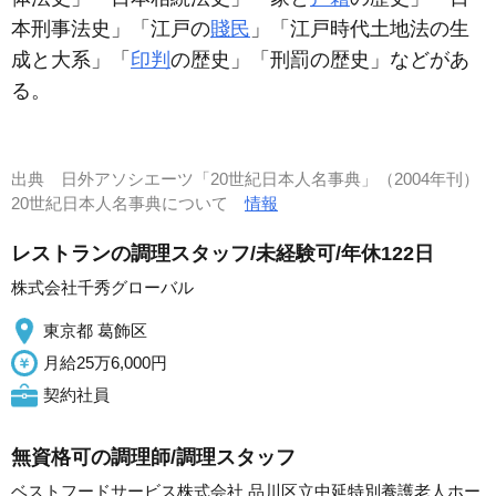
本刑事法史」「江戸の
賤民
」「江戸時代土地法の生
成と大系」「
印判
の歴史」「刑罰の歴史」などがあ
る。
出典
日外アソシエーツ「20世紀日本人名事典」（2004年刊）
20世紀日本人名事典について
情報
レストランの調理スタッフ/未経験可/年休122日
株式会社千秀グローバル
東京都 葛飾区
月給25万6,000円
契約社員
無資格可の調理師/調理スタッフ
ベストフードサービス株式会社 品川区立中延特別養護老人ホー