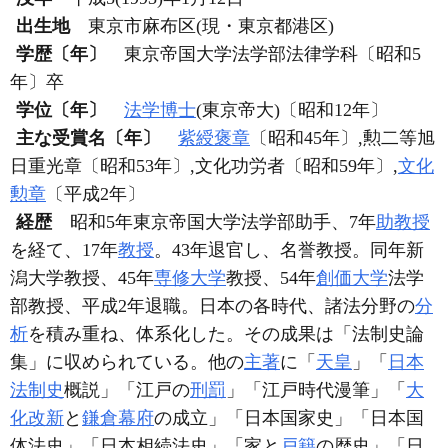
出生地
東京市麻布区(現・東京都港区)
学歴〔年〕
東京帝国大学法学部法律学科〔昭和5
年〕卒
学位〔年〕
法学博士
(東京帝大)〔昭和12年〕
主な受賞名〔年〕
紫綬褒章
〔昭和45年〕,勲二等旭
日重光章〔昭和53年〕,文化功労者〔昭和59年〕,
文化
勲章
〔平成2年〕
経歴
昭和5年東京帝国大学法学部助手、7年
助教授
を経て、17年
教授
。43年退官し、名誉教授。同年新
潟大学教授、45年
専修大学
教授、54年
創価大学
法学
部教授、平成2年退職。日本の各時代、諸法分野の
分
析
を積み重ね、体系化した。その成果は「法制史論
集」に収められている。他の
主著
に「
天皇
」「
日本
法制史
概説」「江戸の
刑罰
」「江戸時代漫筆」「
大
化改新
と
鎌倉幕府
の成立」「日本国家史」「日本国
体法史」「日本相続法史」「家と
戸籍
の歴史」「日