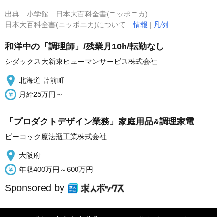
出典
小学館 日本大百科全書(ニッポニカ)
日本大百科全書(ニッポニカ)について
情報
|
凡例
和洋中の「調理師」/残業月10h/転勤なし
シダックス大新東ヒューマンサービス株式会社
北海道 苫前町
月給25万円～
「プロダクトデザイン業務」家庭用品&調理家電
ピーコック魔法瓶工業株式会社
大阪府
年収400万円～600万円
Sponsored by