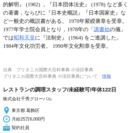
的解明』 (1982) ，『日本団体法史』 (1978) など多く
の著書，ならびに『日本史概説』『日本国家史』な
ど一般史の概説書がある。 1970年紫綬褒章を受章。
1977年学士院会員となり，1978年の「
講書始
の儀」
では
昭和天皇
に『法制史』 (1964) をご進講した。
1984年文化功労者。 1990年文化勲章を受章。
出典
ブリタニカ国際大百科事典 小項目事典
ブリタニカ国際大百科事典 小項目事典について
情報
レストランの調理スタッフ/未経験可/年休122日
株式会社千秀グローバル
東京都 葛飾区
月給25万6,000円
契約社員