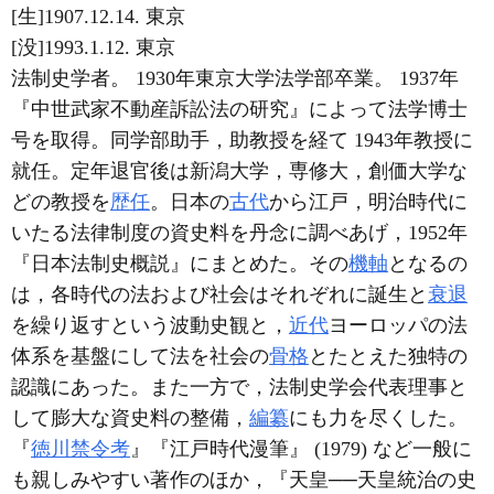
[生]1907.12.14. 東京
[没]1993.1.12. 東京
法制史学者。 1930年東京大学法学部卒業。 1937年
『中世武家不動産訴訟法の研究』によって法学博士
号を取得。同学部助手，助教授を経て 1943年教授に
就任。定年退官後は新潟大学，専修大，創価大学な
どの教授を
歴任
。日本の
古代
から江戸，明治時代に
いたる法律制度の資史料を丹念に調べあげ，1952年
『日本法制史概説』にまとめた。その
機軸
となるの
は，各時代の法および社会はそれぞれに誕生と
衰退
を繰り返すという波動史観と，
近代
ヨーロッパの法
体系を基盤にして法を社会の
骨格
とたとえた独特の
認識にあった。また一方で，法制史学会代表理事と
して膨大な資史料の整備，
編纂
にも力を尽くした。
『
徳川禁令考
』『江戸時代漫筆』 (1979) など一般に
も親しみやすい著作のほか，『天皇──天皇統治の史