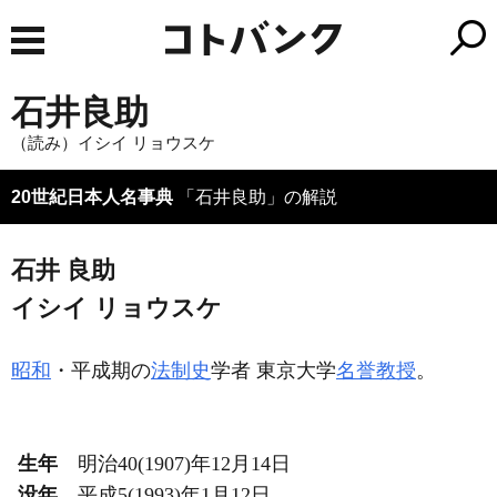
石井良助
（読み）イシイ リョウスケ
20世紀日本人名事典
「石井良助」の解説
石井 良助
イシイ リョウスケ
昭和
・平成期の
法制史
学者 東京大学
名誉教授
。
生年
明治40(1907)年12月14日
没年
平成5(1993)年1月12日