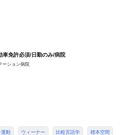
動車免許必須/日勤のみ/病院
テーション病院
ン運動
ウィーナー
比較言語学
標本空間