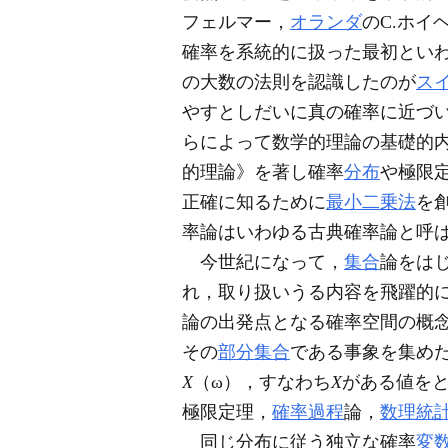
フェルマー，
オランダ
のC.ホ
確率を系統的に扱った最初といわ
の大数の法則を認識したのが
ス
やすとしだいに真の確率に近づい
らによって数学的理論の基礎的内
的理論》を著し確率
分布
や極限
正確に知るために
最小二乗法
を
率論はいわゆる古典確率論と呼
今世紀になって，
集合
論をは
れ，取り扱いうる内容を飛躍的に
論の出発点となる確率空間の概
その
部分集合
である事象を集め
X
（ω），すなわち
X
がある値を
極限定理，
確率過程
論，
数理統
同じ分布に従う独立な確率
変