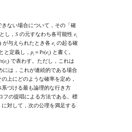
できない場合について，その「確
とし，
S
の元すなわち各可能性
e
i
…) が与えられたとき各
e
の起る確
i
とと定義し，
p
＝Pr(
e
) と書く。
i
i
r(
e
) で表わす。ただし，これは
i
めには，これが連続的である場合
その上にどのような確率を定め，
体系づける最も論理的な行き方
ゴロフの提唱による方法である。標
A
に対して，次の公理を満足する