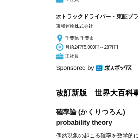
2tトラックドライバー・東証プ
東和運輸株式会社
千葉県 千葉市
月給24万5,000円～28万円
正社員
Sponsored by
改訂新版 世界大百科
確率論 (かくりつろん)
probability theory
偶然現象の起こる確率を数学的に