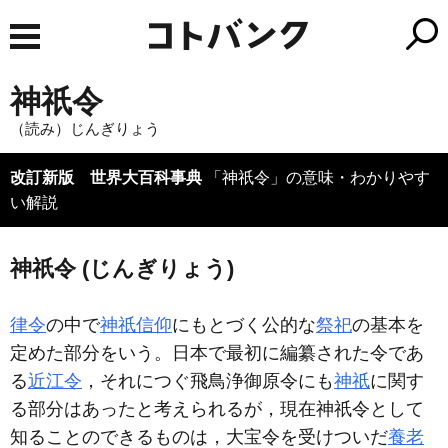
神祇令
（読み）じんぎりょう
改訂新版 世界大百科事典
「神祇令」の意味・わかりやす
い解説
神祇令 (じんぎりょう)
律令
の中で
神祇信仰
にもとづく公的な
祭祀
の基本を
定めた部分をいう。日本で最初に編纂された令であ
る
近江令
，それにつぐ飛鳥浄御原令にも
神祇
に関す
る部分はあったと考えられるが，現在神祇令として
知ることのできるものは，大宝令を受けついだ
養老