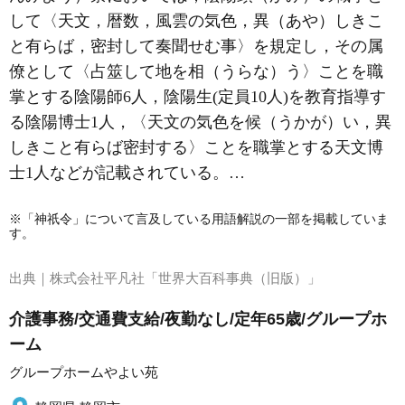
して〈天文，暦数，風雲の気色，異（あや）しきこ
と有らば，密封して奏聞せむ事〉を規定し，その属
僚として〈占筮して地を相（うらな）う〉ことを職
掌とする陰陽師6人，陰陽生(定員10人)を教育指導す
る陰陽博士1人，〈天文の気色を候（うかが）い，異
しきこと有らば密封する〉ことを職掌とする天文博
士1人などが記載されている。…
※「神祇令」について言及している用語解説の一部を掲載していま
す。
出典｜
株式会社平凡社「世界大百科事典（旧版）」
介護事務/交通費支給/夜勤なし/定年65歳/グループホ
ーム
グループホームやよい苑