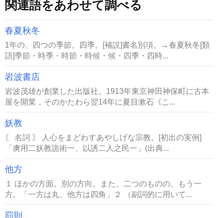
関連語をあわせて調べる
春夏秋冬
1年の、四つの季節。四季。[補説]書名別項。→春夏秋冬[類
語]季節・時季・時節・時候・候・四季・四時...
岩波書店
岩波茂雄が創業した出版社。1913年東京神田神保町に古本
屋を開業，そのかたわら翌14年に夏目漱石《こ...
妖教
〘 名詞 〙 人心をまどわすあやしげな宗教。[初出の実例]
「虜用二妖教詭術一、以誘二人之民一」(出典...
他方
１ ほかの方面。別の方向。また、二つのものの、もう一
方。「一方は丸、他方は四角」２ （副詞的に用いて...
罰則