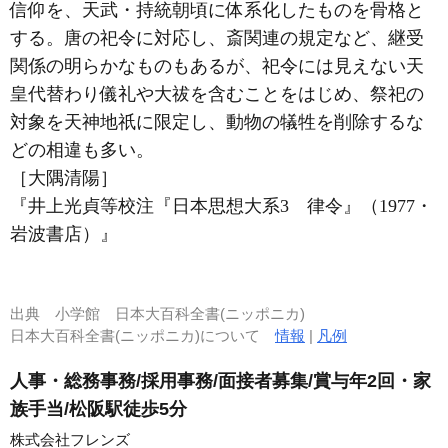
信仰を、天武・持統朝頃に体系化したものを骨格と
する。唐の祀令に対応し、斎関連の規定など、継受
関係の明らかなものもあるが、祀令には見えない天
皇代替わり儀礼や大祓を含むことをはじめ、祭祀の
対象を天神地祇に限定し、動物の犠牲を削除するな
どの相違も多い。
［大隅清陽］
『井上光貞等校注『日本思想大系3 律令』（1977・
岩波書店）』
出典
小学館 日本大百科全書(ニッポニカ)
日本大百科全書(ニッポニカ)について
情報
|
凡例
人事・総務事務/採用事務/面接者募集/賞与年2回・家
族手当/松阪駅徒歩5分
株式会社フレンズ