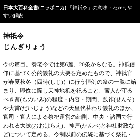
日本大百科全書(ニッポニカ)
「神祇令」の意味・わかりや
すい解説
神祇令
じんぎりょう
令の篇目。養老令では第6篇、20条からなる。神祇信
仰に基づく公的儀礼の大要を定めたもので、神祇官
が春夏秋冬（四時(しじ)）に行う恒例の祭の一覧に始
まり、即位に際し天神地祇を祀ること、官人が守る
べき斎(ものいみ)の程度・内容・期間、践祚(せんそ)
や大嘗(だいじょう)などの天皇代替わり儀礼のほか、
官司・官人による祭祀運営の細則、中央・諸国で行
われる大祓(おおはらえ)、神戸(かんべ)と神社財政な
どについて定める。令制以前の伝統に基づく祭祀・