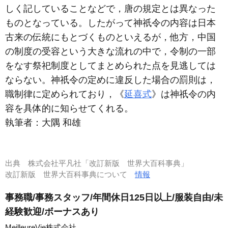
しく記していることなどで，唐の規定とは異なった
ものとなっている。したがって神祇令の内容は日本
古来の伝統にもとづくものといえるが，他方，中国
の制度の受容という大きな流れの中で，令制の一部
をなす祭祀制度としてまとめられた点を見逃しては
ならない。神祇令の定めに違反した場合の罰則は，
職制律に定められており，《
延喜式
》は神祇令の内
容を具体的に知らせてくれる。
執筆者：
大隅 和雄
出典
株式会社平凡社「改訂新版 世界大百科事典」
改訂新版 世界大百科事典について
情報
事務職/事務スタッフ/年間休日125日以上/服装自由/未
経験歓迎/ボーナスあり
MeilleureVie株式会社