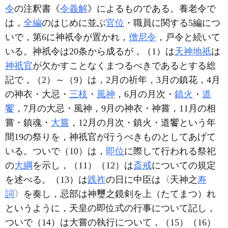
令
の注釈書《
令義解
》によるものである。養老令で
は，
全編
のはじめに並ぶ
官位
・職員に関する5編につ
いで，第6に神祇令が置かれ，
僧尼令
，戸令と続いて
いる。神祇令は20条から成るが，（1）は
天神地祇
は
神祇官
が欠かすことなくまつるべきであるとする総
記で，（2）～（9）は，2月の祈年，3月の鎮花，4月
の神衣・大忌・
三枝
・
風神
，6月の月次・
鎮火
・
道
饗
，7月の大忌・風神，9月の神衣・神嘗，11月の相
嘗・鎮魂・
大嘗
，12月の月次・鎮火・道饗という年
間19の祭りを，神祇官が行うべきものとしてあげて
いる。ついで（10）は，
即位
に際して行われる祭祀
の
大綱
を示し，（11）（12）は
斎戒
についての規定
を述べる。（13）は
践祚
の日に中臣は〈天神之
寿
詞
〉を奏し，忌部は神璽之鏡剣を上（たてまつ）れ
というように，天皇の即位式の行事について記し，
ついで（14）は大嘗の執行について，（15）（16）