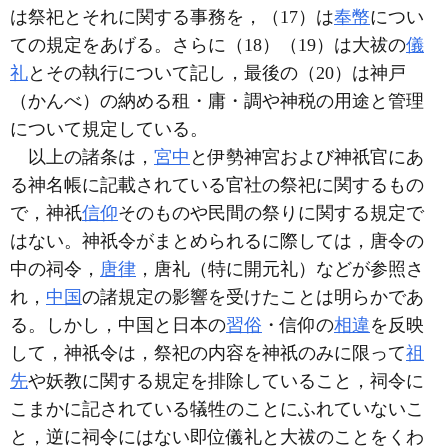
は祭祀とそれに関する事務を，（17）は
奉幣
につい
ての規定をあげる。さらに（18）（19）は大祓の
儀
礼
とその執行について記し，最後の（20）は神戸
（かんべ）の納める租・庸・調や神税の用途と管理
について規定している。
以上の諸条は，
宮中
と伊勢神宮および神祇官にあ
る神名帳に記載されている官社の祭祀に関するもの
で，神祇
信仰
そのものや民間の祭りに関する規定で
はない。神祇令がまとめられるに際しては，唐令の
中の祠令，
唐律
，唐礼（特に開元礼）などが参照さ
れ，
中国
の諸規定の影響を受けたことは明らかであ
る。しかし，中国と日本の
習俗
・信仰の
相違
を反映
して，神祇令は，祭祀の内容を神祇のみに限って
祖
先
や妖教に関する規定を排除していること，祠令に
こまかに記されている犠牲のことにふれていないこ
と，逆に祠令にはない即位儀礼と大祓のことをくわ