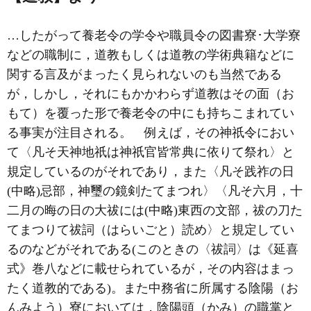
…したがって養老令の学令や職員令の図書寮･大学寮
などの職制に，道教もしくは道教の学術典籍などに
関する言及がまったく見られないのも当然である
が，しかし，それにもかかわらず道教はその面（お
もて）を覆った形で養老令の中にも持ちこまれてい
る事実が注目される。 例えば，その神祇令におい
て〈凡そ天神地祇は神祇官皆常典に依りて祭れ〉と
規定しているのがそれであり，また〈凡そ践祚の日
(中略)忌部，神璽の鏡剣たてまつれ〉〈凡そ六月，十
二月の晦の日の大祓には(中略)東西の文部，祓の刀た
てまつりて祓詞（はらいごと）読め〉と規定してい
るのなどがそれである(このときの〈祓詞〉は《延喜
式》巻八などに載せられているが，その内容はまっ
たく道教的である)。また中務省に所属する陰陽（お
んみよう）寮においては，陰陽頭（かみ）の職掌と