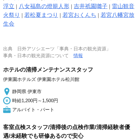
浮立
|
八女福島の燈籠人形
|
吉井祇園囃子
|
雷山観音
火祭り
|
若松夏まつり
|
若宮おくんち
|
若宮八幡宮放
生会
出典
日外アソシエーツ「事典・日本の観光資源」
事典・日本の観光資源について
情報
ホテルの清掃メンテナンススタッフ
伊東園ホテルズ 伊東園ホテル松川館
静岡県 伊東市
時給1,200円～1,500円
アルバイト・パート
客室点検スタッフ/清掃後の点検作業/清掃経験者優
遇/未経験でも研修あるので安心