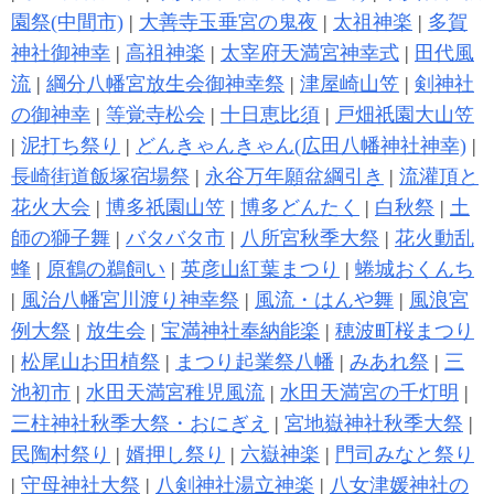
園祭(中間市)
|
大善寺玉垂宮の鬼夜
|
太祖神楽
|
多賀
神社御神幸
|
高祖神楽
|
太宰府天満宮神幸式
|
田代風
流
|
綱分八幡宮放生会御神幸祭
|
津屋崎山笠
|
剣神社
の御神幸
|
等覚寺松会
|
十日恵比須
|
戸畑祇園大山笠
|
泥打ち祭り
|
どんきゃんきゃん(広田八幡神社神幸)
|
長崎街道飯塚宿場祭
|
永谷万年願盆綱引き
|
流灌頂と
花火大会
|
博多祇園山笠
|
博多どんたく
|
白秋祭
|
土
師の獅子舞
|
バタバタ市
|
八所宮秋季大祭
|
花火動乱
蜂
|
原鶴の鵜飼い
|
英彦山紅葉まつり
|
蜷城おくんち
|
風治八幡宮川渡り神幸祭
|
風流・はんや舞
|
風浪宮
例大祭
|
放生会
|
宝満神社奉納能楽
|
穂波町桜まつり
|
松尾山お田植祭
|
まつり起業祭八幡
|
みあれ祭
|
三
池初市
|
水田天満宮稚児風流
|
水田天満宮の千灯明
|
三柱神社秋季大祭・おにぎえ
|
宮地嶽神社秋季大祭
|
民陶村祭り
|
婿押し祭り
|
六嶽神楽
|
門司みなと祭り
|
守母神社大祭
|
八剣神社湯立神楽
|
八女津媛神社の