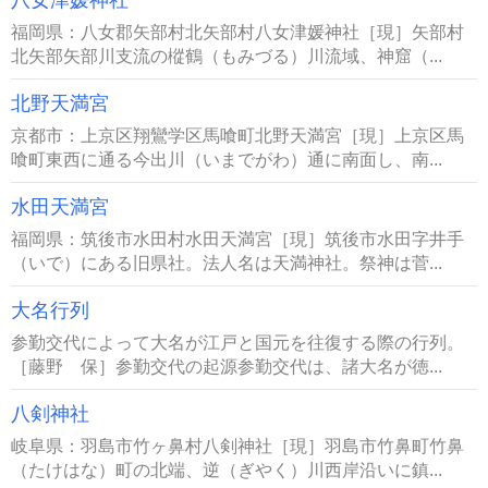
福岡県：八女郡矢部村北矢部村八女津媛神社［現］矢部村
北矢部矢部川支流の樅鶴（もみづる）川流域、神窟（...
北野天満宮
京都市：上京区翔鸞学区馬喰町北野天満宮［現］上京区馬
喰町東西に通る今出川（いまでがわ）通に南面し、南...
水田天満宮
福岡県：筑後市水田村水田天満宮［現］筑後市水田字井手
（いで）にある旧県社。法人名は天満神社。祭神は菅...
大名行列
参勤交代によって大名が江戸と国元を往復する際の行列。
［藤野 保］参勤交代の起源参勤交代は、諸大名が徳...
八剣神社
岐阜県：羽島市竹ヶ鼻村八剣神社［現］羽島市竹鼻町竹鼻
（たけはな）町の北端、逆（ぎやく）川西岸沿いに鎮...