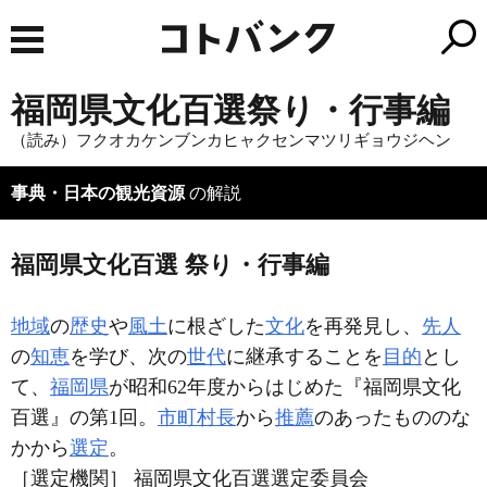
福岡県文化百選祭り・行事編
（読み）フクオカケンブンカヒャクセンマツリギョウジヘン
事典・日本の観光資源
の解説
福岡県文化百選 祭り・行事編
地域
の
歴史
や
風土
に根ざした
文化
を再発見し、
先人
の
知恵
を学び、次の
世代
に継承することを
目的
とし
て、
福岡県
が昭和62年度からはじめた『福岡県文化
百選』の第1回。
市町村長
から
推薦
のあったもののな
かから
選定
。
［選定機関］ 福岡県文化百選選定委員会