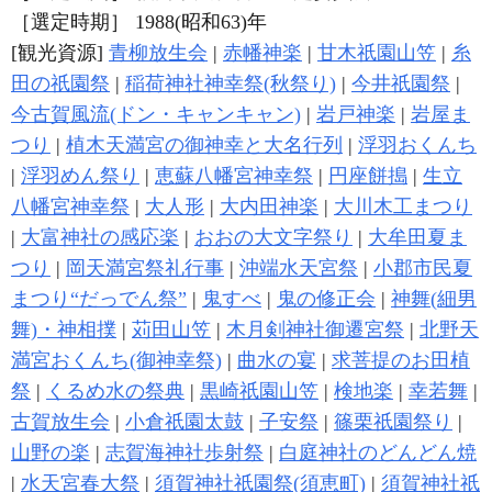
［選定時期］ 1988(昭和63)年
[観光資源]
青柳放生会
|
赤幡神楽
|
甘木祇園山笠
|
糸
田の祇園祭
|
稲荷神社神幸祭(秋祭り)
|
今井祇園祭
|
今古賀風流(ドン・キャンキャン)
|
岩戸神楽
|
岩屋ま
つり
|
植木天満宮の御神幸と大名行列
|
浮羽おくんち
|
浮羽めん祭り
|
恵蘇八幡宮神幸祭
|
円座餅搗
|
生立
八幡宮神幸祭
|
大人形
|
大内田神楽
|
大川木工まつり
|
大富神社の感応楽
|
おおの大文字祭り
|
大牟田夏ま
つり
|
岡天満宮祭礼行事
|
沖端水天宮祭
|
小郡市民夏
まつり“だっでん祭”
|
鬼すべ
|
鬼の修正会
|
神舞(細男
舞)・神相撲
|
苅田山笠
|
木月剣神社御遷宮祭
|
北野天
満宮おくんち(御神幸祭)
|
曲水の宴
|
求菩提のお田植
祭
|
くるめ水の祭典
|
黒崎祇園山笠
|
検地楽
|
幸若舞
|
古賀放生会
|
小倉祇園太鼓
|
子安祭
|
篠栗祇園祭り
|
山野の楽
|
志賀海神社歩射祭
|
白庭神社のどんどん焼
|
水天宮春大祭
|
須賀神社祇園祭(須恵町)
|
須賀神社祇