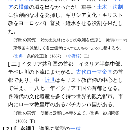
ア
の
模倣
の域を出なかったが、軍事・
土木
・
法制
に独創的な才を発揮し、ギリシア文化・キリスト
教をヨーロッパに普及・継承させる役割を果たし
た。
[初出の実例]「始め土児格
の欧洲を侵掠し、羅瑪
(とるこ)
(ローマ)
東帝国を滅絶して君士但堡
に都するや」
(こんすたんちのーぶる)
(
出典
：条約改正論（1887）〈
小野梓
〉二)
[ 二 ]
イタリア共和国の首都。イタリア半島中部、
テベレ川の下流にまたがる。
古代ローマ帝国
の首
都であり、中・
近世
はキリスト教信仰の中心とし
て栄え、一八七一年イタリア王国の首都となる。
各時代の文化遺産を多く持つ世界的観光都市。市
内にローマ教皇庁のあるバチカン市国がある。
[初出の実例]「朗磨と云都に本寺を立て」(出典：妙貞問答
（1605）下)
[ 2 ]
〘 名詞 〙
洋風の髪型の
一種
。