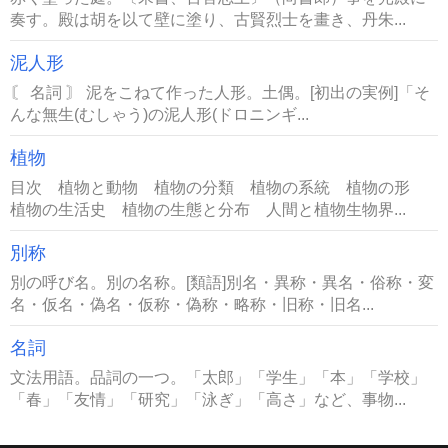
奏す。殿は胡を以て壁に塗り、古賢烈士を畫き、丹朱...
泥人形
〘 名詞 〙 泥をこねて作った人形。土偶。[初出の実例]「そ
んな無生(むしゃう)の泥人形(ドロニンギ...
植物
目次 植物と動物 植物の分類 植物の系統 植物の形
植物の生活史 植物の生態と分布 人間と植物生物界...
別称
別の呼び名。別の名称。[類語]別名・異称・異名・俗称・変
名・仮名・偽名・仮称・偽称・略称・旧称・旧名...
名詞
文法用語。品詞の一つ。「太郎」「学生」「本」「学校」
「春」「友情」「研究」「泳ぎ」「高さ」など、事物...