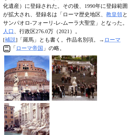
化遺産）に登録された。その後、1990年に登録範囲
が拡大され、登録名は「ローマ歴史地区、
教皇領
と
サンパオロ‐フォーリ‐レ‐ムーラ大聖堂」となった。
人口
、行政区276.0万（2021）。
[
補説
]「羅馬」とも書く。作品名別項。→
ローマ
「
ローマ帝国
」の略。