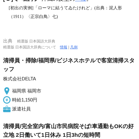
[初出の実例]「ローマに結うてゐたけれど」(出典：泥人形
（1911）〈正宗白鳥〉七)
出典
精選版 日本国語大辞典
精選版 日本国語大辞典について
情報
|
凡例
清掃員・掃除/福岡県/ビジネスホテルで客室清掃スタ
ッフ
株式会社DELTA
福岡県 福岡市
時給1,150円
派遣社員
清掃員/完全室内/富山市民病院そば!車通勤もOKの好
立地 2日働いて1日休み 1日3hの短時間