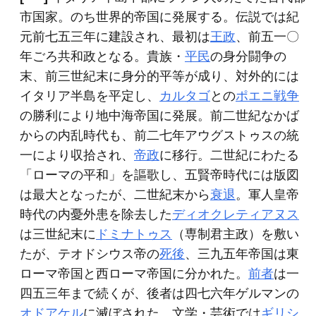
市国家。のち世界的帝国に発展する。伝説では紀
元前七五三年に建設され、最初は
王政
、前五一〇
年ごろ共和政となる。貴族・
平民
の身分闘争の
末、前三世紀末に身分的平等が成り、対外的には
イタリア半島を平定し、
カルタゴ
との
ポエニ戦争
の勝利により地中海帝国に発展。前二世紀なかば
からの内乱時代も、前二七年アウグストゥスの統
一により収拾され、
帝政
に移行。二世紀にわたる
「ローマの平和」を謳歌し、五賢帝時代には版図
は最大となったが、二世紀末から
衰退
。軍人皇帝
時代の内憂外患を除去した
ディオクレティアヌス
は三世紀末に
ドミナトゥス
（専制君主政）を敷い
たが、テオドシウス帝の
死後
、三九五年帝国は東
ローマ帝国と西ローマ帝国に分かれた。
前者
は一
四五三年まで続くが、後者は四七六年ゲルマンの
オドアケル
に滅ぼされた。文学・芸術では
ギリシ