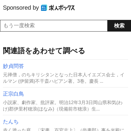
Sponsored by
関連語をあわせて調べる
妙貞問答
元禅僧，のちキリシタンとなった日本人イエズス会士，イ
ルマン (伊留満)不干斎ハビアン著。3巻。慶長 ...
正宗白鳥
小説家、劇作家、批評家。明治12年3月3日岡山県和気(わ
け)郡伊里村穂浪(ほなみ)（現備前市穂浪）生...
たんち
赤く塗った庭。〔宋書、百官志上〕（尚書郎）事を光殿に