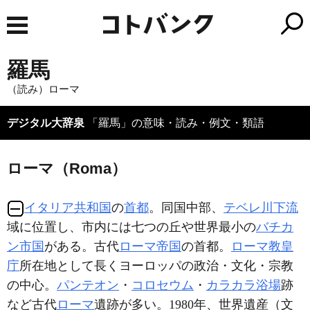
羅馬
（読み）ローマ
デジタル大辞泉
「羅馬」の意味・読み・例文・類語
ローマ（Roma）
イタリア共和国
の
首都
。同国中部、
テベレ川
下流
域に位置し、市内には七つの丘や世界最小の
バチカ
ン市国
がある。古代
ローマ帝国
の首都。
ローマ教皇
庁
所在地として長くヨーロッパの政治・文化・宗教
の中心。
パンテオン
・
コロセウム
・
カラカラ浴場
跡
など古代
ローマ
遺跡が多い。1980年、世界遺産（文