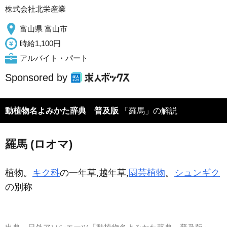
株式会社北栄産業
富山県 富山市
時給1,100円
アルバイト・パート
Sponsored by
動植物名よみかた辞典 普及版
「羅馬」の解説
羅馬 (ロオマ)
植物。
キク科
の一年草,越年草,
園芸植物
。
シュンギク
の別称