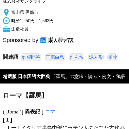
株式会社サンクライフ
富山県 黒部市
時給1,250円～1,563円
派遣社員
Sponsored by
関連語
妙貞問答
正宗白鳥
たんち
泥人形
植物
精選版 日本国語大辞典
「羅馬」の意味・読み・例文・類語
ローマ【羅馬】
( Roma )
[ 異表記 ]
ロマ
[ 1 ]
[ 一 ]
イタリア半島中部にラテン人のたてた古代都