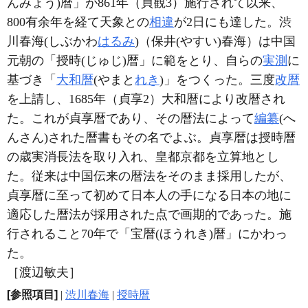
んみょう)暦」が861年（貞観3）施行されて以来、
800有余年を経て天象との
相違
が2日にも達した。渋
川春海(しぶかわ
はるみ
)（保井(やすい)春海）は中国
元朝の「授時(じゅじ)暦」に範をとり、自らの
実測
に
基づき「
大和暦
(やまと
れき
)」をつくった。三度
改暦
を上請し、1685年（貞享2）大和暦により改暦され
た。これが貞享暦であり、その暦法によって
編纂
(へ
んさん)された暦書もその名でよぶ。貞享暦は授時暦
の歳実消長法を取り入れ、皇都京都を立算地とし
た。従来は中国伝来の暦法をそのまま採用したが、
貞享暦に至って初めて日本人の手になる日本の地に
適応した暦法が採用された点で画期的であった。施
行されること70年で「宝暦(ほうれき)暦」にかわっ
た。
［渡辺敏夫］
[参照項目]
|
渋川春海
|
授時暦