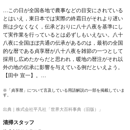
…この日が全国各地で農事などの目安にされている
とはいえ，東日本では実際の終霜日がそれより遅い
所は少なくなく，伝承どおりに八十八夜を基準にし
て実作業を行っているとは必ずしもいえない。八十
八夜に全国ほぼ共通の伝承があるのは，最初の全国
的な暦である貞享暦が八十八夜を雑節の一つとして
採用し広めたからだと思われ，暖地の暦注がそれ以
外の地の伝承に影響を与えている例だといえよう。
【田中 宣一】。…
※「貞享暦」について言及している用語解説の一部を掲載していま
す。
出典｜
株式会社平凡社「世界大百科事典（旧版）」
清掃スタッフ