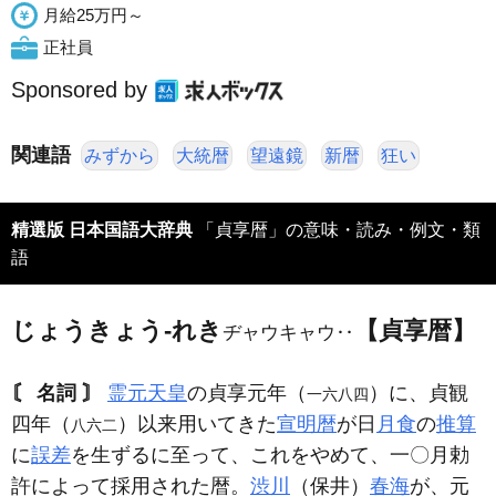
月給25万円～
正社員
Sponsored by
関連語
みずから
大統暦
望遠鏡
新暦
狂い
精選版 日本国語大辞典
「貞享暦」の意味・読み・例文・類
語
じょうきょう‐れき
【貞享暦】
ヂャウキャウ‥
〘 名詞 〙
霊元天皇
の貞享元年（
）に、貞観
一六八四
四年（
）以来用いてきた
宣明暦
が日
月食
の
推算
八六二
に
誤差
を生ずるに至って、これをやめて、一〇月勅
許によって採用された暦。
渋川
（保井）
春海
が、元