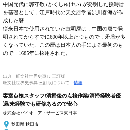
中国元代に郭守敬 (かくしゅけい) が発明した授時暦
を基礎として，江戸時代の天文暦学者渋川春海が作
成した暦
従来日本で使用されていた宣明暦は，中国の唐で発
明されてからすでに800年以上たつもので，矛盾が多
くなっていた。この暦は日本人の手による最初のも
ので，1685年に採用された。
出典
旺文社世界史事典 三訂版
旺文社世界史事典 三訂版について
情報
客室点検スタッフ/清掃後の点検作業/清掃経験者優
遇/未経験でも研修あるので安心
株式会社パイオニア・サービス東日本
秋田県 秋田市