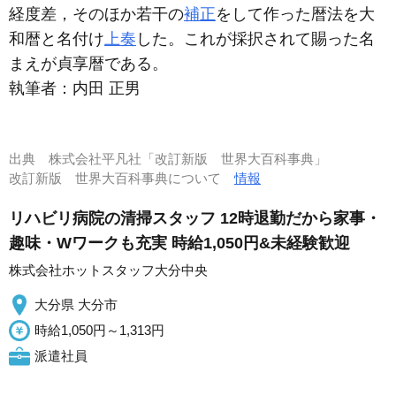
経度差，そのほか若干の
補正
をして作った暦法を大
和暦と名付け
上奏
した。これが採択されて賜った名
まえが貞享暦である。
執筆者：
内田 正男
出典
株式会社平凡社「改訂新版 世界大百科事典」
改訂新版 世界大百科事典について
情報
リハビリ病院の清掃スタッフ 12時退勤だから家事・
趣味・Wワークも充実 時給1,050円&未経験歓迎
株式会社ホットスタッフ大分中央
大分県 大分市
時給1,050円～1,313円
派遣社員