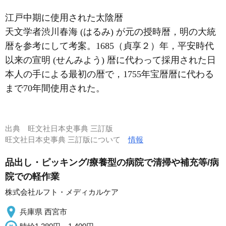
江戸中期に使用された太陰暦
天文学者渋川春海 (はるみ) が元の授時暦，明の大統
暦を参考にして考案。1685（貞享２）年，平安時代
以来の宣明 (せんみよう) 暦に代わって採用された日
本人の手による最初の暦で，1755年宝暦暦に代わる
まで70年間使用された。
出典
旺文社日本史事典 三訂版
旺文社日本史事典 三訂版について
情報
品出し・ピッキング/療養型の病院で清掃や補充等/病
院での軽作業
株式会社ルフト・メディカルケア
兵庫県 西宮市