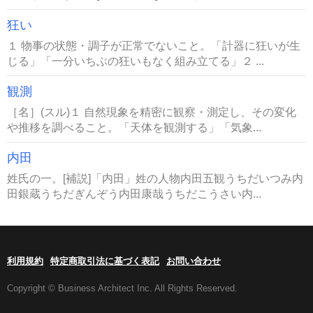
狂い
１ 物事の状態・調子が正常でないこと。「計器に狂いが生
じる」「一分いちぶの狂いもなく組み立てる」２ ...
観測
［名］(スル)１ 自然現象を精密に観察・測定し、その変化
や推移を調べること。「天体を観測する」「気象...
内田
姓氏の一。[補説]「内田」姓の人物内田五観うちだいつみ内
田銀蔵うちだぎんぞう内田康哉うちだこうさい内...
利用規約
特定商取引法に基づく表記
お問い合わせ
Copyright © Business Architect Inc. All Rights Reserved.