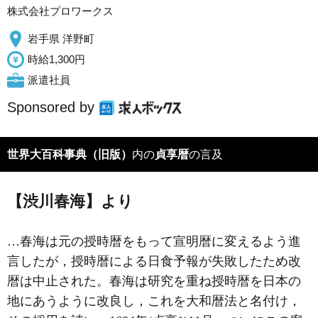
株式会社プロワークス
岩手県 洋野町
時給1,300円
派遣社員
Sponsored by
世界大百科事典（旧版）
内の
貞享暦
の言及
【渋川春海】より
…春海は元の授時暦をもって宣明暦に変えるよう進
言したが，授時暦による日食予報が失敗したため改
暦は中止された。春海は研究を重ね授時暦を日本の
地にあうように改良し，これを大和暦法と名付け，