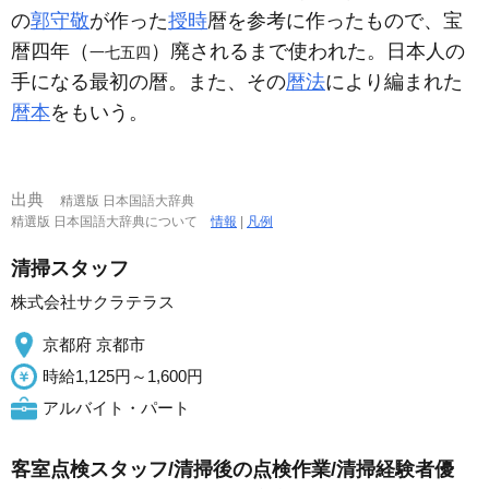
の
郭守敬
が作った
授時
暦を参考に作ったもので、宝
暦四年（
）廃されるまで使われた。日本人の
一七五四
手になる最初の暦。また、その
暦法
により編まれた
暦本
をもいう。
出典
精選版 日本国語大辞典
精選版 日本国語大辞典について
情報
|
凡例
清掃スタッフ
株式会社サクラテラス
京都府 京都市
時給1,125円～1,600円
アルバイト・パート
客室点検スタッフ/清掃後の点検作業/清掃経験者優