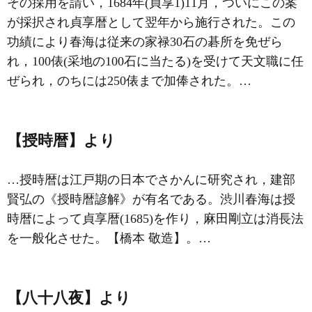
その採用を請い，1684年(貞享1)11月，ついにこの案
が採択され
貞享暦
として翌年から施行された。この
功績により春海は従来の家禄30石の碁所を免ぜら
れ，100俵(采地の100石に当たる)を受けて天文職に任
ぜられ，のちには250俵まで加俸された。…
【授時暦】より
…授時暦は江戸期の日本でさかんに研究され，建部
賢弘の《授時暦諺解》が有名である。渋川春海は授
時暦によって貞享暦(1685)を作り，麻田剛立は消長法
を一般化させた。【橋本 敬造】。…
【八十八夜】より