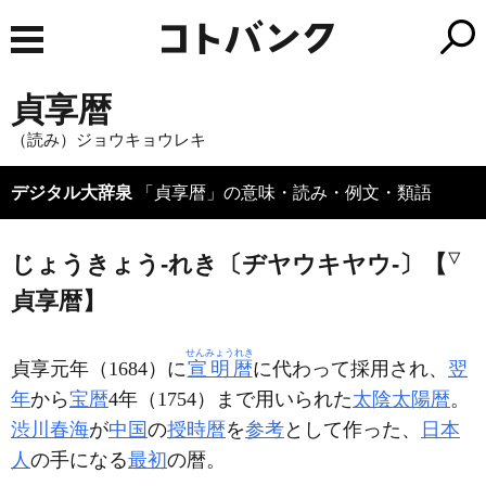
貞享暦
（読み）ジョウキョウレキ
デジタル大辞泉
「貞享暦」の意味・読み・例文・類語
じょうきょう‐れき〔ヂヤウキヤウ‐〕【
▽
貞享暦】
せんみょうれき
貞享元年（1684）に
宣明暦
に代わって採用され、
翌
年
から
宝暦
4年（1754）まで用いられた
太陰太陽暦
。
渋川春海
が
中国
の
授時暦
を
参考
として作った、
日本
人
の手になる
最初
の暦。