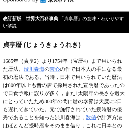
改訂新版 世界大百科事典
「貞享暦」の意味・わかりやす
い解説
貞享暦 (じょうきょうれき)
1685年（貞享2）より1754年（宝暦4）まで用いられ
た暦法。
渋川春海
の
苦心
の作で日本人の手になる最
初の暦法である。当時，日本で用いられていた暦法
は800年以上も昔の唐で採用された宣明暦であったの
で日食予報に誤りが多く，また1太陽年の長さを過大
にとっていたため800年の間に暦の季節は天度に2日
も遅れてきていた。元で施行されていた授時暦の優
秀であることを知った渋川春海は，
数値
や計算方法
はほとんど授時暦をそのまま借り，これに日本との