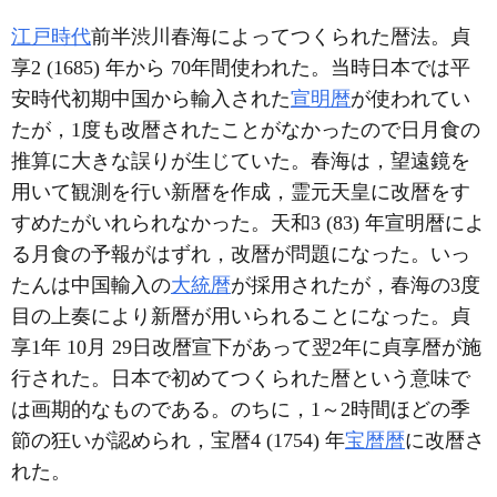
江戸時代
前半渋川春海によってつくられた暦法。貞
享2 (1685) 年から 70年間使われた。当時日本では平
安時代初期中国から輸入された
宣明暦
が使われてい
たが，1度も改暦されたことがなかったので日月食の
推算に大きな誤りが生じていた。春海は，望遠鏡を
用いて観測を行い新暦を作成，霊元天皇に改暦をす
すめたがいれられなかった。天和3 (83) 年宣明暦によ
る月食の予報がはずれ，改暦が問題になった。いっ
たんは中国輸入の
大統暦
が採用されたが，春海の3度
目の上奏により新暦が用いられることになった。貞
享1年 10月 29日改暦宣下があって翌2年に貞享暦が施
行された。日本で初めてつくられた暦という意味で
は画期的なものである。のちに，1～2時間ほどの季
節の狂いが認められ，宝暦4 (1754) 年
宝暦暦
に改暦さ
れた。