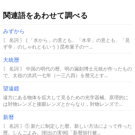
関連語をあわせて調べる
みずから
〘 名詞 〙 ( 「水から」の意とも、「水辛」の意とも、「見
ず辛」のしゃれともいう ) 昆布菓子の一...
大統暦
〘 名詞 〙 中国の明代の暦。明の漏刻博士元統が作ったもの
で、太祖の洪武一七年（一三八四）を暦元とす...
望遠鏡
遠方にある物体を拡大して見るための光学器械。原理的に
は対物レンズと接眼レンズとからなり，対物レンズで...
新暦
〘 名詞 〙① 新たに制定した暦。新しい方法によって作った
暦。しんごよみ。[初出の実例]「新暦頒行被...