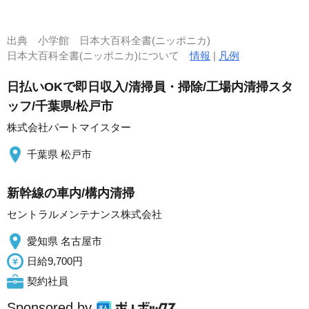
出典
小学館 日本大百科全書(ニッポニカ)
日本大百科全書(ニッポニカ)について
情報
|
凡例
日払いOKで即日収入/清掃員・掃除/工場内清掃スタ
ッフ/千葉県/松戸市
株式会社パートマイスター
千葉県 松戸市
新幹線の車内/構内清掃
セントラルメンテナンス株式会社
愛知県 名古屋市
日給9,700円
契約社員
Sponsored by