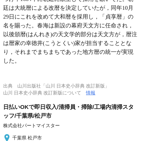
廷は大統暦による改暦を決定していたが，同年10月
29日にこれを改めて大和暦を採用し，「貞享暦」の
名を賜った。春海は新設の幕府天文方に任命され，
以後頒暦(はんれき)の天文学的部分は天文方が，暦注
は暦家の幸徳井(こうとくい)家が担当することとな
り，それまでまちまちであった地方暦の統一が実現
した。
出典
山川出版社「山川 日本史小辞典 改訂新版」
山川 日本史小辞典 改訂新版について
情報
日払いOKで即日収入/清掃員・掃除/工場内清掃スタ
ッフ/千葉県/松戸市
株式会社パートマイスター
千葉県 松戸市