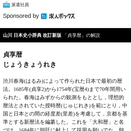
派遣社員
Sponsored by
山川 日本史小辞典 改訂新版
「貞享暦」の解説
貞享暦
じょうきょうれき
渋川春海(はるみ)によって作られた日本で最初の暦
法。1685年(貞享2)から1754年(宝暦4)まで70年間用い
られた。春海はみずからの観測をもととし，理想的
暦法とされていた授時暦(じゅじれき)を範にとり，中
国と日本との間の経度差(里差)を考慮して，京都を基
準とする新暦法を編纂した。これを「大和暦」と名
づけ，1684年に朝廷に献上して採用を願いでた。朝