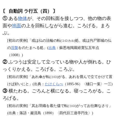
〘 自動詞 ラ行五（四） 〙
①
ある
物体
が、その回転面を接しつつ、他の物の表
面や
地面
の上を回転しながら進む。ころげる。まろ
ぶ。
[初出の実例]「或は仏の法輪の転
処、或は抅尸那城の仏
(コロカル)
の
涅槃
をのたまへる処」(
出典
：蘇悉地羯羅経寛弘五年点
（1008）)
②
ふつうは安定して立っている物や人が倒れる。ひ
っくりかえる。ころげる。ころぶ。
[初出の実例]「あれ傘が転
がる、あれを畳んで立てかけて置
(コロ)
けば好いにと」(出典：
たけくらべ
（1895‐96）〈樋口一葉〉一三)
③
横たわる。ごろんと横になる。寝っころがる。こ
ろげる。
[初出の実例]「其お羽織を着た儘で転
がってお仕舞なさり」
(コロ)
(出典：落語・巖流島（1890）〈四代目三遊亭円生〉)