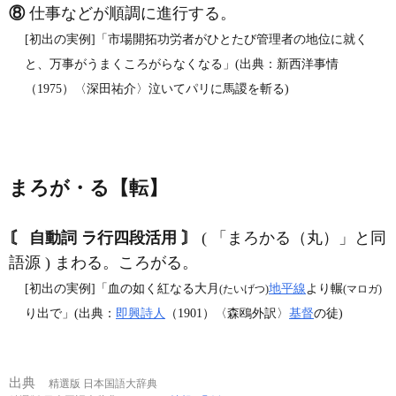
⑧
仕事などが順調に進行する。
[初出の実例]「市場開拓功労者がひとたび管理者の地位に就く
と、万事がうまくころがらなくなる」(出典：新西洋事情
（1975）〈深田祐介〉泣いてパリに馬謖を斬る)
まろが・る【転】
〘 自動詞 ラ行四段活用 〙
( 「まろかる（丸）」と同
語源 ) まわる。ころがる。
[初出の実例]「血の如く紅なる大月
地平線
より輾
(たいげつ)
(マロガ)
り出で」(出典：
即興詩人
（1901）〈森鴎外訳〉
基督
の徒)
出典
精選版 日本国語大辞典