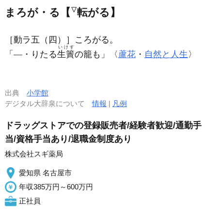
まろが・る【
▽
転がる】
［動ラ五（四）］
ころがる。
いけす
「―・りたる
生簀
の籠も」〈
蘆花
・
自然と人生
〉
出典
小学館
デジタル大辞泉について
情報
|
凡例
ドラッグストアでの登録販売者/経験者歓迎/通勤手
当/資格手当あり/退職金制度あり
株式会社スギ薬局
愛知県 名古屋市
年収385万円～600万円
正社員