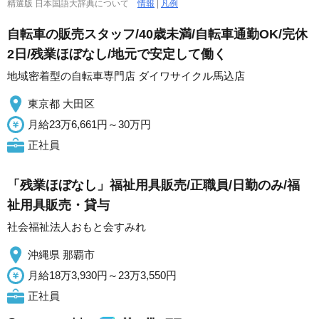
精選版 日本国語大辞典について
情報
|
凡例
自転車の販売スタッフ/40歳未満/自転車通勤OK/完休
2日/残業ほぼなし/地元で安定して働く
地域密着型の自転車専門店 ダイワサイクル馬込店
東京都 大田区
月給23万6,661円～30万円
正社員
「残業ほぼなし」福祉用具販売/正職員/日勤のみ/福
祉用具販売・貸与
社会福祉法人おもと会すみれ
沖縄県 那覇市
月給18万3,930円～23万3,550円
正社員