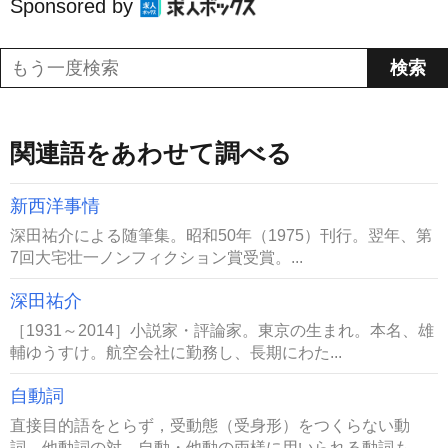
Sponsored by
関連語をあわせて調べる
新西洋事情
深田祐介による随筆集。昭和50年（1975）刊行。翌年、第
7回大宅壮一ノンフィクション賞受賞。...
深田祐介
［1931～2014］小説家・評論家。東京の生まれ。本名、雄
輔ゆうすけ。航空会社に勤務し、長期にわた...
自動詞
直接目的語をとらず，受動態（受身形）をつくらない動
詞。他動詞の対。自動・他動の両様に用いられる動詞も...