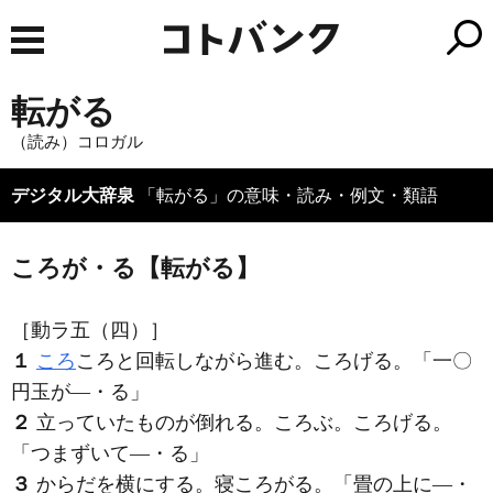
転がる
（読み）コロガル
デジタル大辞泉
「転がる」の意味・読み・例文・類語
ころが・る【転がる】
［動ラ五（四）］
１
ころ
ころと回転しながら進む。ころげる。「一〇
円玉が―・る」
２
立っていたものが倒れる。ころぶ。ころげる。
「つまずいて―・る」
３
からだを横にする。寝ころがる。「畳の上に―・