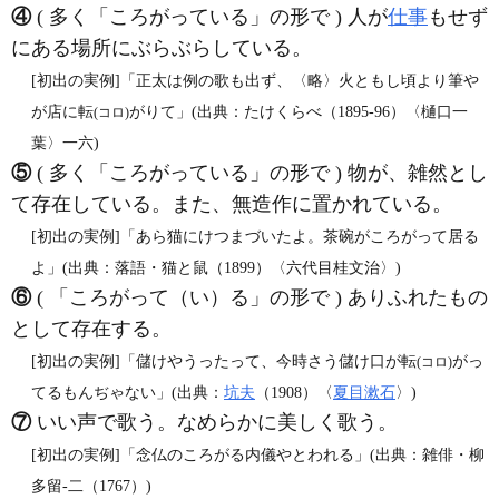
④
( 多く「ころがっている」の形で ) 人が
仕事
もせず
にある場所にぶらぶらしている。
[初出の実例]「正太は例の歌も出ず、〈略〉火ともし頃より筆や
が店に転
がりて」(出典：たけくらべ（1895‐96）〈樋口一
(コロ)
葉〉一六)
⑤
( 多く「ころがっている」の形で ) 物が、雑然とし
て存在している。また、無造作に置かれている。
[初出の実例]「あら猫にけつまづいたよ。茶碗がころがって居る
よ」(出典：落語・猫と鼠（1899）〈六代目桂文治〉)
⑥
( 「ころがって（い）る」の形で ) ありふれたもの
として存在する。
[初出の実例]「儲けやうったって、今時さう儲け口が転
がっ
(コロ)
てるもんぢゃない」(出典：
坑夫
（1908）〈
夏目漱石
〉)
⑦
いい声で歌う。なめらかに美しく歌う。
[初出の実例]「念仏のころがる内儀やとわれる」(出典：雑俳・柳
多留‐二（1767）)