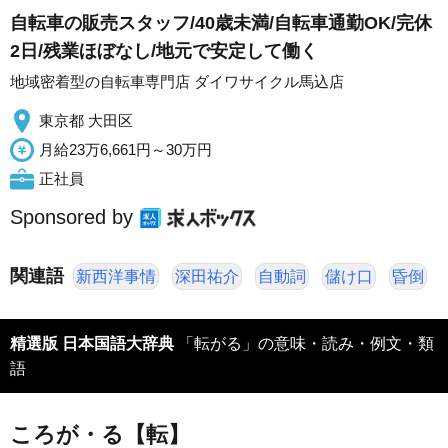
自転車の販売スタッフ/40歳未満/自転車通勤OK/完休
2日/残業ほぼなし/地元で安定して働く
地域密着型の自転車専門店 ダイワサイクル馬込店
東京都 大田区
月給23万6,661円～30万円
正社員
Sponsored by
関連語
新西洋事情
深田祐介
自動詞
儲け口
昏倒
精選版 日本国語大辞典
「転がる」の意味・読み・例文・類
語
ころが・る【転】