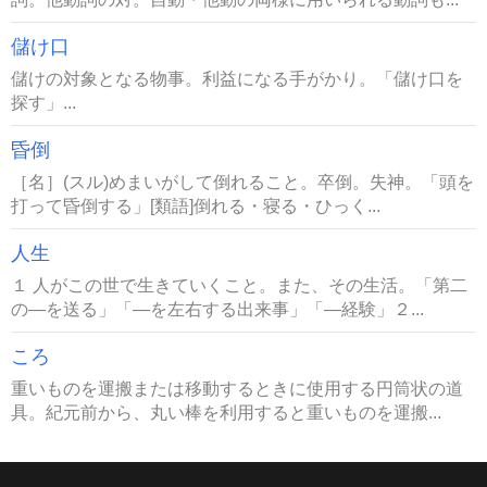
儲け口
儲けの対象となる物事。利益になる手がかり。「儲け口を
探す」...
昏倒
［名］(スル)めまいがして倒れること。卒倒。失神。「頭を
打って昏倒する」[類語]倒れる・寝る・ひっく...
人生
１ 人がこの世で生きていくこと。また、その生活。「第二
の―を送る」「―を左右する出来事」「―経験」２...
ころ
重いものを運搬または移動するときに使用する円筒状の道
具。紀元前から、丸い棒を利用すると重いものを運搬...