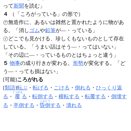
って
新聞
を読む」
４
（「ころがっている」の形で）
㋐無造作に、あるいは雑然と置かれたように物があ
る。「消し
ゴム
や
鉛筆
が―・っている」
㋑どこでも見かける、珍しくもないものとして存在
している。「うまい話はそう―・ってはいない」
「その辺に―・っているものとはちょっと違う」
５
物事
の成り行きが変わる。
形勢
が変化する。「ど
う―・っても損はない」
[可能]
ころがれる
[
類語
]
転ぶ
・
転げる
・
こける
・
倒れる
・
ひっくり返
くつがえ
る
・
覆
る
・
転倒する
・
横転する
・
転覆する
・
倒壊す
こんとう
る
・
卒倒する
・
昏倒
する
・
潰れる