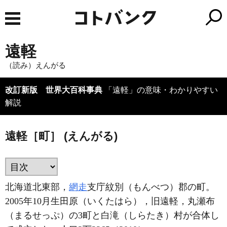
遠軽
（読み）えんがる
改訂新版 世界大百科事典
「遠軽」の意味・わかりやすい
解説
遠軽［町］ (えんがる)
北海道北東部，
網走
支庁紋別（もんべつ）郡の町。
2005年10月生田原（いくたはら），旧遠軽，丸瀬布
（まるせっぷ）の3町と白滝（しらたき）村が合体し