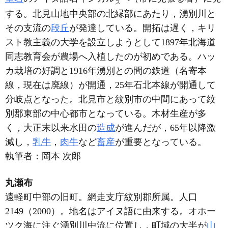
ス
する。北見山地中央部の北縁部にあたり，湧別川と
その支流の
段丘
が発達している。開拓は遅く，キリ
スト教主義の大学を設立しようとして1897年北海道
同志教育会が農場へ入植したのが初めである。ハッ
カ栽培の好調と1916年湧別との間の鉄道（名寄本
線，現在は廃線）が開通，25年石北本線が開通して
分岐点となった。北見市と紋別市の中間にあって紋
別郡東部の中心都市となっている。木材生産が多
く，大正末以来水田の
造成
が進んだが，65年以降激
減し，
乳牛
，
肉牛
など
畜産
が重要となっている。
執筆者：
岡本 次郎
丸瀬布
遠軽町中部の旧町。網走支庁紋別郡所属。人口
2149（2000）。地名はアイヌ語に由来する。オホー
ツク海に注ぐ湧別川中流に位置し，町域の大半が
山