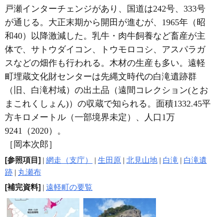
戸瀬インターチェンジがあり、国道は242号、333号
が通じる。大正末期から開田が進むが、1965年（昭
和40）以降激減した。乳牛・肉牛飼養など畜産が主
体で、サトウダイコン、トウモロコシ、アスパラガ
スなどの畑作も行われる。木材の生産も多い。遠軽
町埋蔵文化財センターは先縄文時代の白滝遺跡群
（旧、白滝村域）の出土品（遠間コレクション(とお
まこれくしょん)）の収蔵で知られる。面積1332.45平
方キロメートル（一部境界未定）、人口1万
9241（2020）。
［岡本次郎］
[参照項目]
|
網走（支庁）
|
生田原
|
北見山地
|
白滝
|
白滝遺
跡
|
丸瀬布
[補完資料]
|
遠軽町の要覧