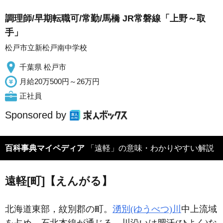
調理師/早期転職可/常勤/馬橋 JR常磐線「上野～取
手」
松戸市立新松戸南中学校
千葉県 松戸市
月給20万500円～26万円
正社員
Sponsored by
百科事典マイペディア
「遠軽」の意味・わかりやすい解説
遠軽[町]【えんがる】
北海道東部，紋別郡の町。
湧別(ゆうべつ)川
中上流域
を占め，石北本線が通じる。川沿いは肥沃(ひよく)な