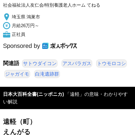
社会福祉法人友仁会/特別養護老人ホーム てねる
埼玉県 鴻巣市
月給26万円～
正社員
Sponsored by
関連語
サトウダイコン
アスパラガス
トウモロコシ
ジャガイモ
白滝遺跡群
日本大百科全書(ニッポニカ)
「遠軽」の意味・わかりやす
い解説
遠軽（町）
えんがる