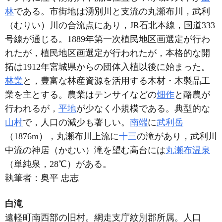
林
である。市街地は湧別川と支流の丸瀬布川，武利
（むりい）川の合流点にあり，JR石北本線，国道333
号線が通じる。1889年第一次植民地区画選定が行わ
れたが，植民地区画選定が行われたが，本格的な開
拓は1912年宮城県からの団体入植以後に始まった。
林業
と，豊富な林産資源を活用する木材・木製品工
業を主とする。農業はテンサイなどの
畑作
と酪農が
行われるが，
平地
が少なく小規模である。典型的な
山村
で，人口の減少も著しい。
南端
に
武利岳
（1876m），丸瀬布川上流に
十三
の滝があり，武利川
中流の神居（かむい）滝を望む高台には
丸瀬布温泉
（単純泉，28℃）がある。
執筆者：
奥平 忠志
白滝
遠軽町南西部の旧村。網走支庁紋別郡所属。人口