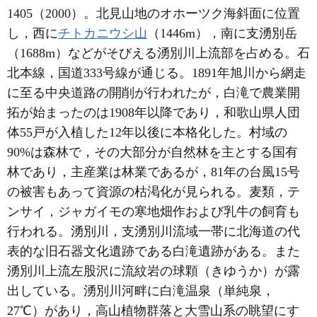
1405（2000）。北見山地のオホーツク海斜面に位置
し，西に
チトカニウシ山
（1446m），南に支湧別岳
（1688m）などがそびえる湧別川上流部を占める。石
北本線，国道333号線が通じる。1891年旭川から網走
に至る中央道路の開削が行われたが，白滝で農業開
拓が始まったのは1908年以降であり，和歌山県人団
体55戸が入植した12年以後に本格化した。村域の
90%は森林で，その大部分が自然林を主とする国有
林であり，主産業は林業であるが，81年の台風15号
の被害もあって資源の枯渇化が見られる。麦類，テ
ンサイ，ジャガイモの寒地畑作および乳牛の飼育も
行われる。湧別川，支湧別川流域一帯に北海道の代
表的な旧石器文化遺跡である白滝遺跡がある。また
湧別川上流左股沢に流紋岩の球顆（きゆうか）が露
出している。湧別川河畔に白滝温泉（単純泉，
27℃）があり，高山植物群落と大雪山系の眺望にす