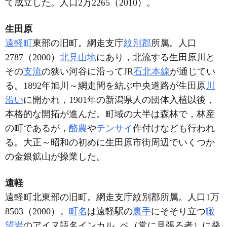
て成立した。人口2万2265（2010）。
生田原
遠軽町
東部の旧町。網走支庁
紋別郡
所属。人口
2787（2000）
北見山地
にあり，北流する生田原川と
その
支流
の狭い河谷に沿ってJR
石北本線
が通じてい
る。1892年旭川～網走間を結ぶ中央道路が生田原
川
沿い
に開かれ，1901年の新潟県人の団体入植以後，
本格的な開拓が進んだ。町域の大半は森林で，林産
の町であるが，
酪農
や
テンサイ
作付けなども行われ
る。大正～昭和の初めに生田原市街周辺でいくつか
の金銀鉱山が操業した。
遠軽
遠軽町北東部の旧町。網走支庁紋別郡所属。人口1万
8503（2000）。
町名
は遠軽駅の
裏手
にそそり立つ
瞰
望岩
のアイヌ語名インカル
ペ（常に見張る者）に発