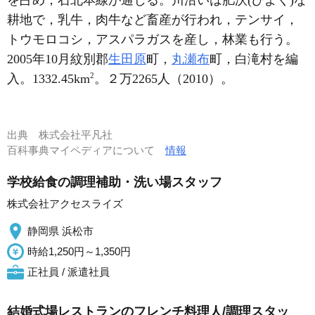
耕地で，乳牛，肉牛など畜産が行われ，テンサイ，
トウモロコシ，アスパラガスを産し，林業も行う。
2005年10月紋別郡
生田原
町，
丸瀬布
町，白滝村を編
2
入。1332.45km
。２万2265人（2010）。
出典
株式会社平凡社
百科事典マイペディアについて
情報
学校給食の調理補助・洗い場スタッフ
株式会社アクセスライズ
静岡県 浜松市
時給1,250円～1,350円
正社員 / 派遣社員
結婚式場レストランのフレンチ料理人/調理スタッ