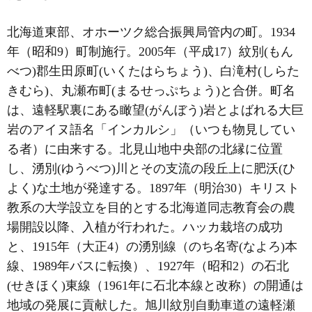
北海道東部、オホーツク総合振興局管内の町。1934
年（昭和9）町制施行。2005年（平成17）紋別(もん
べつ)郡生田原町(いくたはらちょう)、白滝村(しらた
きむら)、丸瀬布町(まるせっぷちょう)と合併。町名
は、遠軽駅裏にある瞰望(がんぼう)岩とよばれる大巨
岩のアイヌ語名「インカルシ」（いつも物見してい
る者）に由来する。北見山地中央部の北縁に位置
し、湧別(ゆうべつ)川とその支流の段丘上に肥沃(ひ
よく)な土地が発達する。1897年（明治30）キリスト
教系の大学設立を目的とする北海道同志教育会の農
場開設以降、入植が行われた。ハッカ栽培の成功
と、1915年（大正4）の湧別線（のち名寄(なよろ)本
線、1989年バスに転換）、1927年（昭和2）の石北
(せきほく)東線（1961年に石北本線と改称）の開通は
地域の発展に貢献した。旭川紋別自動車道の遠軽瀬