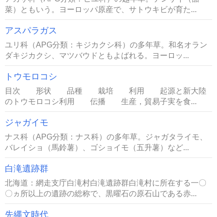
菜）ともいう。ヨーロッパ原産で、サトウキビが育た...
アスパラガス
ユリ科（APG分類：キジカクシ科）の多年草。和名オラン
ダキジカクシ、マツバウドともよばれる。ヨーロッ...
トウモロコシ
目次 形状 品種 栽培 利用 起源と新大陸
のトウモロコシ利用 伝播 生産，貿易子実を食...
ジャガイモ
ナス科（APG分類：ナス科）の多年草。ジャガタライモ、
バレイショ（馬鈴薯）、ゴショイモ（五升薯）など...
白滝遺跡群
北海道：網走支庁白滝村白滝遺跡群白滝村に所在する一〇
〇ヵ所以上の遺跡の総称で、黒曜石の原石山である赤...
先縄文時代