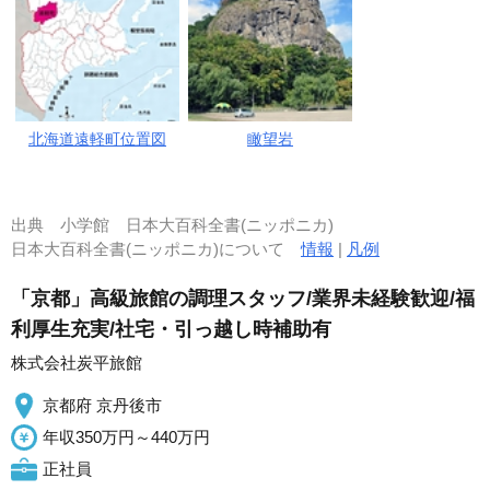
北海道遠軽町位置図
瞰望岩
出典
小学館 日本大百科全書(ニッポニカ)
日本大百科全書(ニッポニカ)について
情報
|
凡例
「京都」高級旅館の調理スタッフ/業界未経験歓迎/福
利厚生充実/社宅・引っ越し時補助有
株式会社炭平旅館
京都府 京丹後市
年収350万円～440万円
正社員