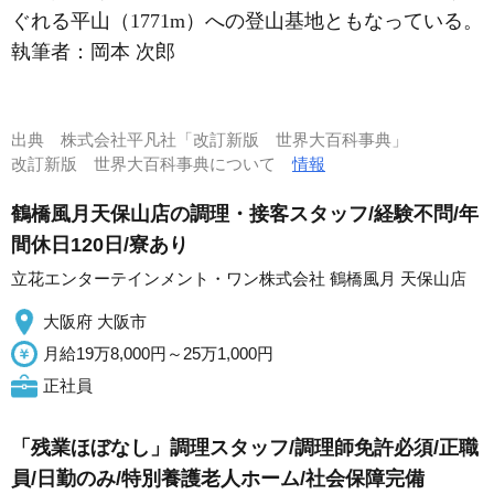
ぐれる平山（1771m）への登山基地ともなっている。
執筆者：
岡本 次郎
出典
株式会社平凡社「改訂新版 世界大百科事典」
改訂新版 世界大百科事典について
情報
鶴橋風月天保山店の調理・接客スタッフ/経験不問/年
間休日120日/寮あり
立花エンターテインメント・ワン株式会社 鶴橋風月 天保山店
大阪府 大阪市
月給19万8,000円～25万1,000円
正社員
「残業ほぼなし」調理スタッフ/調理師免許必須/正職
員/日勤のみ/特別養護老人ホーム/社会保障完備