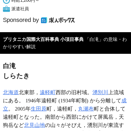
時給1,200円～
派遣社員
Sponsored by
ブリタニカ国際大百科事典 小項目事典
「白滝」の意味・わ
かりやすい解説
白滝
しらたき
北海道
北東部，
遠軽町
西部の旧村域。
湧別川
上流域
にある。 1946年遠軽町 (1934年町制) から分離して
成
立
。 2005年
生田原
町，遠軽町，
丸瀬布
町と合体して
遠軽町となった。南部から西部にかけて屏風岳，天
狗岳など
北見山地
の山々がそびえ，湧別川が東流す