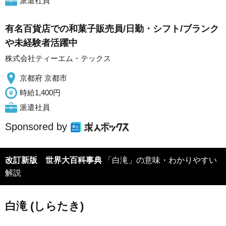
派遣社員
有名百貨店での和菓子販売員/日勤・シフト/ブランク
や未経験者活躍中
株式会社ティーエム・テックス
京都府 京都市
時給1,400円
派遣社員
Sponsored by
改訂新版 世界大百科事典
「白滝」の意味・わかりやすい
解説
白滝 (しらたき)