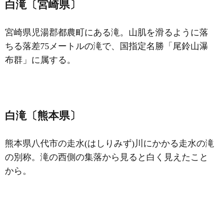
白滝〔宮崎県〕
宮崎県児湯郡都農町にある滝。山肌を滑るように落
ちる落差75メートルの滝で、国指定名勝「尾鈴山瀑
布群」に属する。
白滝〔熊本県〕
熊本県八代市の走水(はしりみず)川にかかる走水の滝
の別称。滝の西側の集落から見ると白く見えたこと
から。