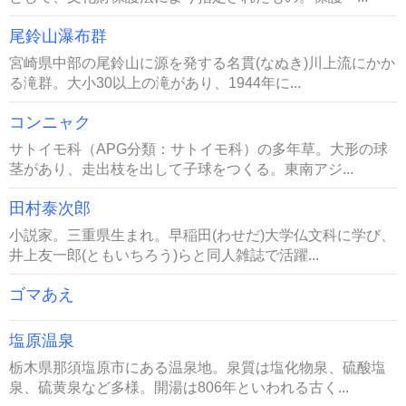
尾鈴山瀑布群
宮崎県中部の尾鈴山に源を発する名貫(なぬき)川上流にかか
る滝群。大小30以上の滝があり、1944年に...
コンニャク
サトイモ科（APG分類：サトイモ科）の多年草。大形の球
茎があり、走出枝を出して子球をつくる。東南アジ...
田村泰次郎
小説家。三重県生まれ。早稲田(わせだ)大学仏文科に学び、
井上友一郎(ともいちろう)らと同人雑誌で活躍...
ゴマあえ
塩原温泉
栃木県那須塩原市にある温泉地。泉質は塩化物泉、硫酸塩
泉、硫黄泉など多様。開湯は806年といわれる古く...