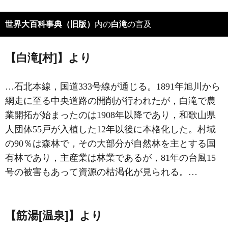
世界大百科事典（旧版）
内の
白滝
の言及
【白滝[村]】より
…石北本線，国道333号線が通じる。1891年旭川から
網走に至る中央道路の開削が行われたが，白滝で農
業開拓が始まったのは1908年以降であり，和歌山県
人団体55戸が入植した12年以後に本格化した。村域
の90％は森林で，その大部分が自然林を主とする国
有林であり，主産業は林業であるが，81年の台風15
号の被害もあって資源の枯渇化が見られる。…
【筋湯[温泉]】より