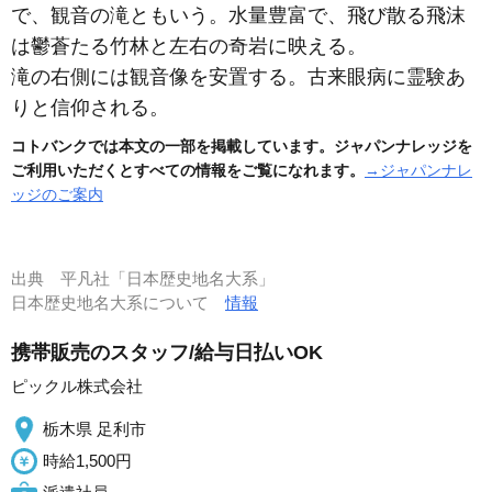
で、観音の滝ともいう。水量豊富で、飛び散る飛沫
は鬱蒼たる竹林と左右の奇岩に映える。
滝の右側には観音像を安置する。古来眼病に霊験あ
りと信仰される。
コトバンクでは本文の一部を掲載しています。ジャパンナレッジを
ご利用いただくとすべての情報をご覧になれます。
→ジャパンナレ
ッジのご案内
出典
平凡社「日本歴史地名大系」
日本歴史地名大系について
情報
携帯販売のスタッフ/給与日払いOK
ピックル株式会社
栃木県 足利市
時給1,500円