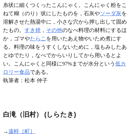
糸状に細くつくったこんにゃく。こんにゃく粉をこ
ねて糊（のり）状にしたものを，石灰や
ソーダ灰
を
溶解させた熱湯中に，小さな穴から押し出して固め
たもの。
すき焼
，
その他
のなべ料理の材料にするほ
か，ゴマや
たらこ
を用いたあえ物やいため煮にす
る。料理の味をうすくしないために，塩もみしたあ
とゆでたり，なべでからいりしてから用いるとよ
い。こんにゃくと同様に97%までが水分という
低カ
ロリー食品
である。
執筆者：
松本 仲子
白滝（旧村） (しらたき)
→
遠軽［町］