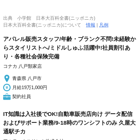
出典
小学館 日本大百科全書(ニッポニカ)
日本大百科全書(ニッポニカ)について
情報
|
凡例
アパレル販売スタッフ/年齢・ブランク不問!未経験か
らスタイリストへ/ミドルしゅふ活躍中!社員割引あ
り・各種社会保険完備
コナカ 八戸類家店
青森県 八戸市
月給19万1,000円
契約社員
IT知識は入社後でOK!自動車販売店向け データ配信
およびサポート業務/9-18時のワンシフトのみ 久屋大
通駅チカ