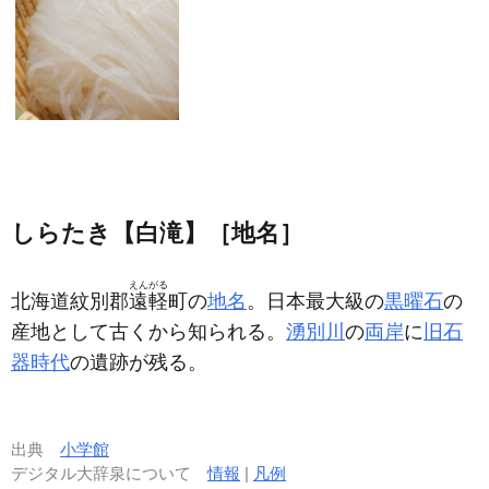
しらたき【白滝】［地名］
えんがる
北海道紋別郡
遠軽
町の
地名
。日本最大級の
黒曜石
の
産地として古くから知られる。
湧別川
の
両岸
に
旧石
器時代
の遺跡が残る。
出典
小学館
デジタル大辞泉について
情報
|
凡例