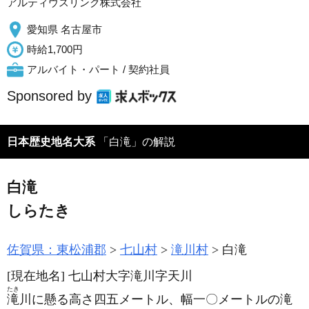
アルティウスリンク株式会社
愛知県 名古屋市
時給1,700円
アルバイト・パート / 契約社員
Sponsored by
日本歴史地名大系
「白滝」の解説
白滝
しらたき
佐賀県：東松浦郡
七山村
滝川村
白滝
[現在地名]
七山村大字滝川字天川
たき
滝
川に懸る高さ四五メートル、幅一〇メートルの滝