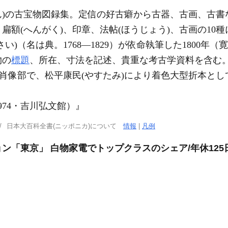
ん)の古宝物図録集。定信の好古癖から古器、古画、古
額(へんがく)、印章、法帖(ほうじょう)、古画の10種
さい)（名は典。1768―1829）が依命執筆した1800年
物の
標題
、所在、寸法を記述、貴重な考古学資料を含む
画肖像部で、松平康民(やすたみ)により着色大型折本として
74・吉川弘文館）』
日本大百科全書(ニッポニカ)について
情報
|
凡例
ン「東京」 白物家電でトップクラスのシェア/年休125