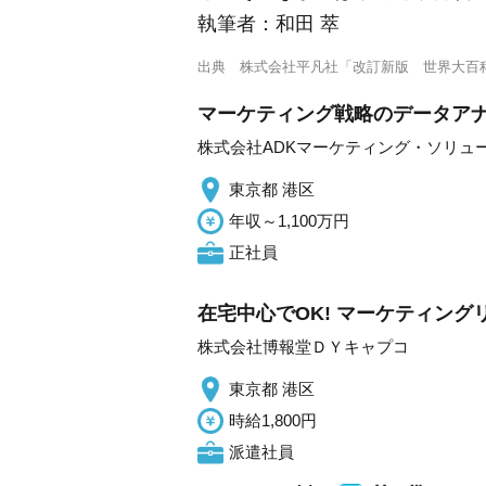
執筆者：
和田 萃
出典
株式会社平凡社「改訂新版 世界大百
マーケティング戦略のデータアナ
株式会社ADKマーケティング・ソリュ
東京都 港区
年収～1,100万円
正社員
在宅中心でOK! マーケティン
株式会社博報堂ＤＹキャプコ
東京都 港区
時給1,800円
派遣社員