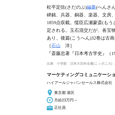
松平定信(さだのぶ)
編纂
(へんさ
碑銘、兵器、銅器、楽器、文房、扁
1859点収載。儒臣広瀬蒙斎(もう
定される。玉石混交だが、各宝
あり、後篇(こうへん)32巻は古
［
石山
洋］
『斎藤忠著『日本考古学史』（19
出典
小学館 日本大百科全書(ニッポニカ)
マーケティングコミュニケーショ
ハイアールジャパンセールス株式会社
東京都 港区
月給23万円～
正社員