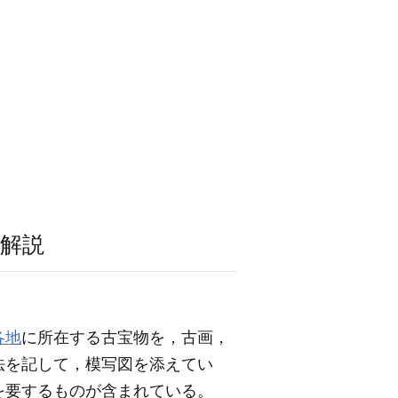
解説
各地
に所在する古宝物を，古画，
法を記して，模写図を添えてい
を要するものが含まれている。