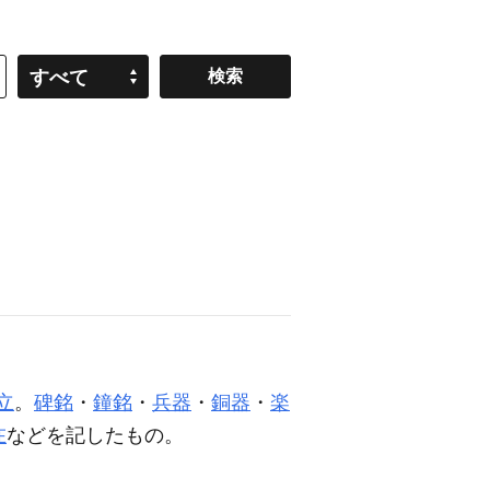
すべて
立
。
碑銘
・
鐘銘
・
兵器
・
銅器
・
楽
在
などを記したもの。