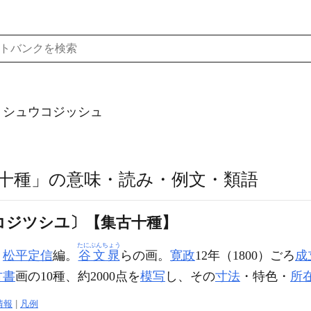
）シュウコジッシュ
十種」の意味・読み・例文・類語
コジツシユ〕【集古十種】
たにぶんちょう
。
松平定信
編。
谷文晁
らの画。
寛政
12年（1800）ごろ
成
古書
画の10種、約2000点を
模写
し、その
寸法
・特色・
所
情報
|
凡例