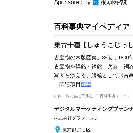
Sponsored by
百科事典マイペディア
集古十種【しゅうこじっ
古宝物の木版図集。85巻，1800
古宝物を碑銘・鐘銘・兵器・銅器
写図を添える。続編として《古画
→関連項目
印譜
出典
株式会社平凡社
百科事典マイペデ
デジタルマーケティングプラン
株式会社グラフトンノート
東京都 渋谷区