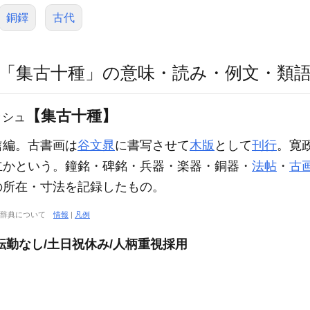
銅鐸
古代
「集古十種」の意味・読み・例文・類
【集古十種】
ッシュ
信編。古書画は
谷文晁
に書写させて
木版
として
刊行
。寛
立かという。鐘銘・碑銘・兵器・楽器・銅器・
法帖
・
古
の所在・寸法を記録したもの。
大辞典について
情報
|
凡例
転勤なし/土日祝休み/人柄重視採用