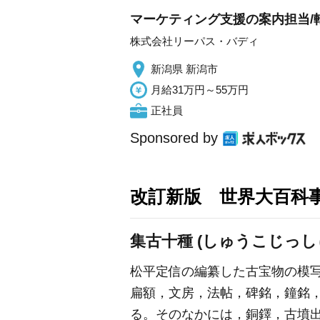
マーケティング支援の案内担当/
株式会社リーパス・バディ
新潟県 新潟市
月給31万円～55万円
正社員
Sponsored by
改訂新版 世界大百科
集古十種 (しゅうこじっし
松平定信の編纂した古宝物の模写図
扁額，文房，法帖，碑銘，鐘銘，
る。そのなかには，銅鐸，古墳