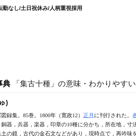
転勤なし/土日祝休み/人柄重視採用
事典
「集古十種」の意味・わかりやすい
ゅ)
録集。85巻。1800年（寛政12）
正月
に刊行された。
銅器，兵器，楽器，印章の10種に分かち，所在地，寸
出土の鏡，古代の金石文などがあり，現時点で，再吟味