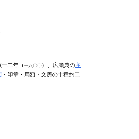
語
政一二年（
）、広瀬典の
序
一八〇〇
画
・印章・扁額・文房の十種約二