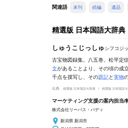
関連語
未刊
続編
遺品
精選版 日本国語大辞典
しゅうこじっしゅ
シフコジ
古宝物図録集。八五巻。松平定
文
があることより、その頃の成
千点を摸写し、その
題記
と
実物
出典
精選版 日本国語大辞典
精選版 日本国語
マーケティング支援の案内担当/
株式会社リーパス・バディ
新潟県 新潟市