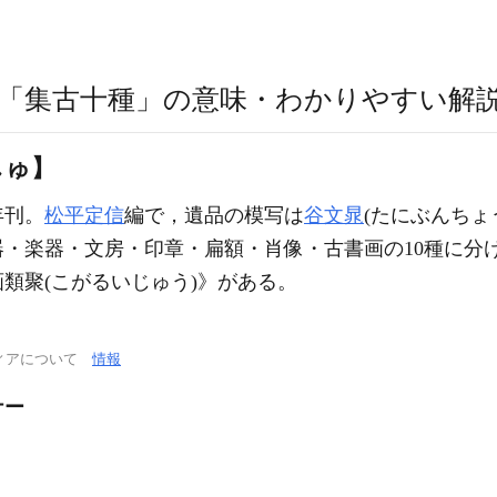
「集古十種」の意味・わかりやすい解
しゅ】
年刊。
松平定信
編で，遺品の模写は
谷文晁
(たにぶんちょ
・楽器・文房・印章・扁額・肖像・古書画の10種に分
類聚(こがるいじゅう)》がある。
ィアについて
情報
ナー