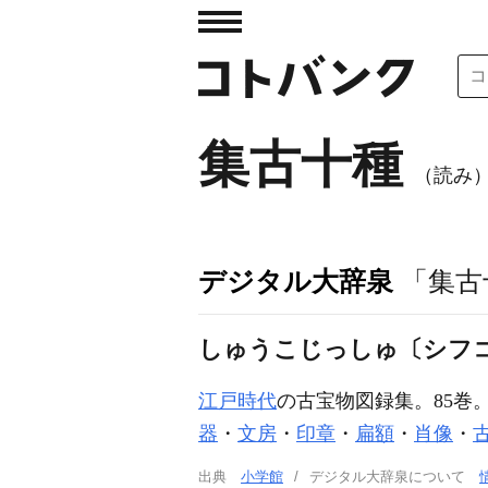
集古十種
（読み
デジタル大辞泉
「集古
しゅうこじっしゅ〔シフ
江戸時代
の古宝物図録集。85巻
器
・
文房
・
印章
・
扁額
・
肖像
・
出典
小学館
デジタル大辞泉について