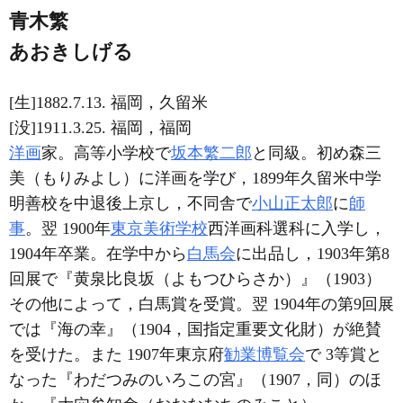
青木繁
あおきしげる
[生]1882.7.13. 福岡，久留米
[没]1911.3.25. 福岡，福岡
洋画
家。高等小学校で
坂本繁二郎
と同級。初め森三
美（もりみよし）に洋画を学び，1899年久留米中学
明善校を中退後上京し，不同舎で
小山正太郎
に
師
事
。翌 1900年
東京美術学校
西洋画科選科に入学し，
1904年卒業。在学中から
白馬会
に出品し，1903年第8
回展で『黄泉比良坂（よもつひらさか）』（1903）
その他によって，白馬賞を受賞。翌 1904年の第9回展
では『海の幸』（1904，国指定重要文化財）が絶賛
を受けた。また 1907年東京府
勧業博覧会
で 3等賞と
なった『わだつみのいろこの宮』（1907，同）のほ