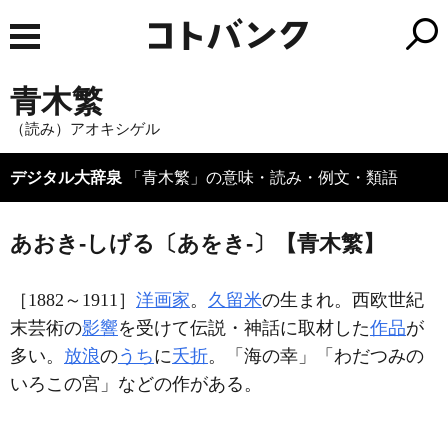
青木繁
（読み）アオキシゲル
デジタル大辞泉
「青木繁」の意味・読み・例文・類語
あおき‐しげる〔あをき‐〕【青木繁】
［1882～1911］
洋画家
。
久留米
の生まれ。西欧世紀
末芸術の
影響
を受けて伝説・神話に取材した
作品
が
多い。
放浪
の
うち
に
夭折
。「海の幸」「わだつみの
いろこの宮」などの作がある。