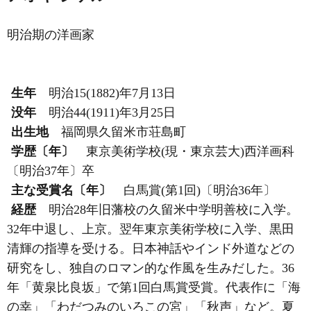
明治期の洋画家
生年
明治15(1882)年7月13日
没年
明治44(1911)年3月25日
出生地
福岡県久留米市荘島町
学歴〔年〕
東京美術学校(現・東京芸大)西洋画科
〔明治37年〕卒
主な受賞名〔年〕
白馬賞(第1回)〔明治36年〕
経歴
明治28年旧藩校の久留米中学明善校に入学。
32年中退し、上京。翌年東京美術学校に入学、黒田
清輝の指導を受ける。日本神話やインド外道などの
研究をし、独自のロマン的な作風を生みだした。36
年「黄泉比良坂」で第1回白馬賞受賞。代表作に「海
の幸」「わだつみのいろこの宮」「秋声」など。夏