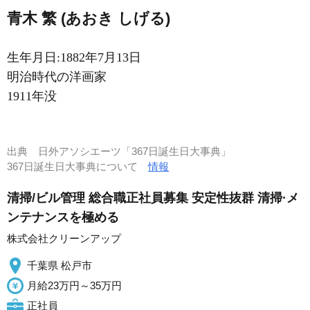
青木 繁 (あおき しげる)
生年月日:1882年7月13日
明治時代の洋画家
1911年没
出典
日外アソシエーツ「367日誕生日大事典」
367日誕生日大事典について
情報
清掃/ビル管理 総合職正社員募集 安定性抜群 清掃·メ
ンテナンスを極める
株式会社クリーンアップ
千葉県 松戸市
月給23万円～35万円
正社員