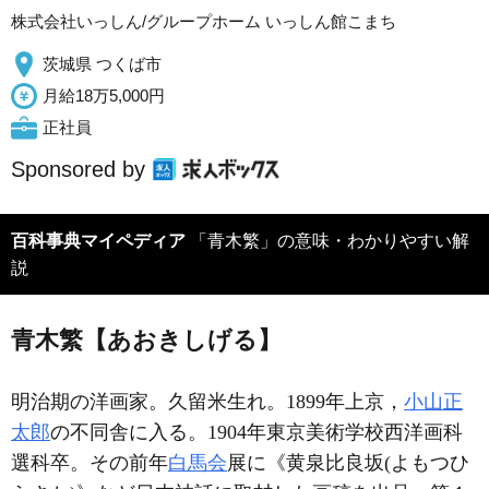
株式会社いっしん/グループホーム いっしん館こまち
茨城県 つくば市
月給18万5,000円
正社員
Sponsored by
百科事典マイペディア
「青木繁」の意味・わかりやすい解
説
青木繁【あおきしげる】
明治期の洋画家。久留米生れ。1899年上京，
小山正
太郎
の不同舎に入る。1904年東京美術学校西洋画科
選科卒。その前年
白馬会
展に《黄泉比良坂(よもつひ