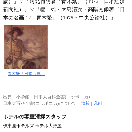
版）』
▽
『河北倫明著『青木繁』（1972・日本経済
新聞社）』
▽
『檀一雄・大島清次・高階秀爾著『日
本の名画 12 青木繁』（1975・中央公論社）』
青木繁『日本武尊』
出典
小学館 日本大百科全書(ニッポニカ)
日本大百科全書(ニッポニカ)について
情報
|
凡例
ホテルの客室清掃スタッフ
伊東園ホテルズ ホテル大野屋