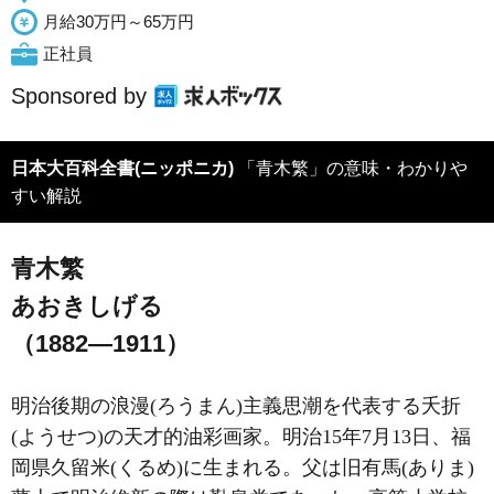
月給30万円～65万円
正社員
Sponsored by
日本大百科全書(ニッポニカ)
「青木繁」の意味・わかりや
すい解説
青木繁
あおきしげる
（1882―1911）
明治後期の浪漫(ろうまん)主義思潮を代表する夭折
(ようせつ)の天才的油彩画家。明治15年7月13日、福
岡県久留米(くるめ)に生まれる。父は旧有馬(ありま)