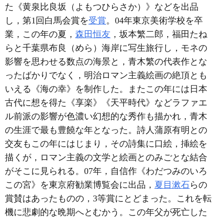
た《黄泉比良坂（よもつひらさか）》などを出品
し，第1回白馬会賞を
受賞
。04年東京美術学校を卒
業，この年の夏，
森田恒友
，坂本繁二郎，福田たね
らと千葉県布良（めら）海岸に写生旅行し，モネの
影響を思わせる数点の海景と，青木繁の代表作とな
ったばかりでなく，明治ロマン主義絵画の絶頂とも
いえる《海の幸》を制作した。またこの年には日本
古代に想を得た《享楽》《天平時代》などラファエ
ル前派の影響が色濃い幻想的な秀作も描かれ，青木
の生涯で最も豊饒な年となった。詩人蒲原有明との
交友もこの年にはじまり，その詩集に口絵，挿絵を
描くが，ロマン主義の文学と絵画とのみごとな結合
がそこに見られる。07年，自信作《わだつみのいろ
この宮》を東京府勧業博覧会に出品，
夏目漱石
らの
賞賛はあったものの，3等賞にとどまった。これを転
機に悲劇的な晩期へとむかう。この年父が死亡した