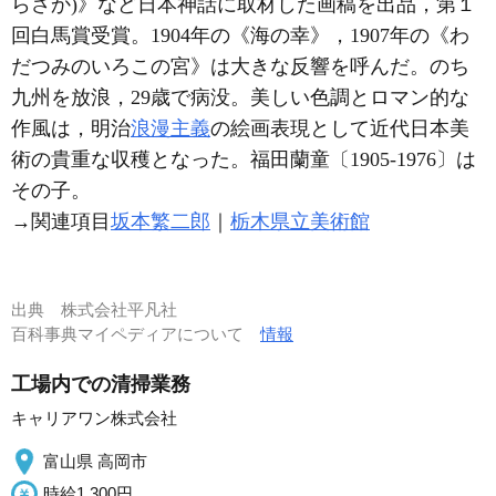
らさか)》など日本神話に取材した画稿を出品，第１
回白馬賞受賞。1904年の《海の幸》，1907年の《わ
だつみのいろこの宮》は大きな反響を呼んだ。のち
九州を放浪，29歳で病没。美しい色調とロマン的な
作風は，明治
浪漫主義
の絵画表現として近代日本美
術の貴重な収穫となった。福田蘭童〔1905-1976〕は
その子。
→関連項目
坂本繁二郎
｜
栃木県立美術館
出典
株式会社平凡社
百科事典マイペディアについて
情報
工場内での清掃業務
キャリアワン株式会社
富山県 高岡市
時給1,300円