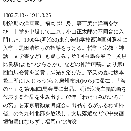
1882.7.13～1911.3.25
明治期の洋画家。福岡県出身。森三美に洋画を学
び，中学を中退して上京，小山正太郎の不同舎に入
門した。1900年(明治33)東京美術学校西洋画科選科に
入学，黒田清輝らの指導をうける。哲学・宗教・神
話・文学書などにも親しみ，第8回白馬会展で「黄泉
比良坂(よもつひらさか)」などの神話画稿により第1
回白馬会賞を受賞，脚光を浴びた。卒業の夏に坂本
繁二郎(はんじろう)らと房州布良(めら)に滞在，「海
の幸」を第9回白馬会展に出品。明治浪漫主義絵画を
代表する作品を生み出す。07年「わだつみのいろこ
の宮」を東京府勧業博覧会に出品するがふるわず帰
省。のち九州北部を放浪し，文展落選などで中央画
壇復帰はならず，福岡市で病没。