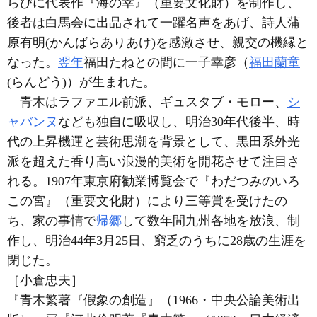
らびに代表作『海の幸』（重要文化財）を制作し、
後者は白馬会に出品されて一躍名声をあげ、詩人蒲
原有明(かんばらありあけ)を感激させ、親交の機縁と
なった。
翌年
福田たねとの間に一子幸彦（
福田蘭童
(らんどう)）が生まれた。
青木はラファエル前派、ギュスタブ・モロー、
シ
ャバンヌ
なども独自に吸収し、明治30年代後半、時
代の上昇機運と芸術思潮を背景として、黒田系外光
派を超えた香り高い浪漫的美術を開花させて注目さ
れる。1907年東京府勧業博覧会で『わだつみのいろ
この宮』（重要文化財）により三等賞を受けたの
ち、家の事情で
帰郷
して数年間九州各地を放浪、制
作し、明治44年3月25日、窮乏のうちに28歳の生涯を
閉じた。
［小倉忠夫］
『青木繁著『假象の創造』（1966・中央公論美術出