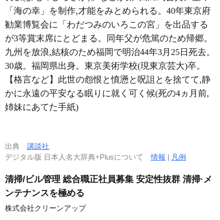
「海の幸」を制作,才能をみとめられる。40年東京府
勧業博覧会に「わだつみのいろこの宮」を出品する
が3等賞末席にとどまる。同年父が危篤のため帰郷。
九州を放浪,結核のため福岡で明治44年3月25日死去。
30歳。福岡県出身。東京美術学校(現東京芸大)卒。
【格言など】此世の怨恨と憤懣と呪詛とを捨てて,静
かに永遠の平安なる眠りに就く可く候(死の4ヵ月前,
姉妹にあてた手紙)
出典
講談社
デジタル版 日本人名大辞典+Plusについて
情報
|
凡例
清掃/ビル管理 総合職正社員募集 安定性抜群 清掃·メ
ンテナンスを極める
株式会社クリーンアップ