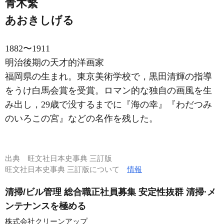
青木繁
あおきしげる
1882〜1911
明治後期の天才的洋画家
福岡県の生まれ。東京美術学校で，黒田清輝の指導
をうけ白馬会賞を受賞。ロマン的な独自の画風を生
み出し，29歳で没するまでに『海の幸』『わだつみ
のいろこの宮』などの名作を残した。
出典
旺文社日本史事典 三訂版
旺文社日本史事典 三訂版について
情報
清掃/ビル管理 総合職正社員募集 安定性抜群 清掃·メ
ンテナンスを極める
株式会社クリーンアップ