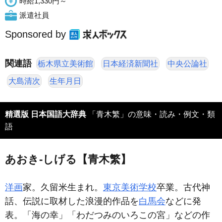
時給1,330円～
派遣社員
Sponsored by
関連語
栃木県立美術館
日本経済新聞社
中央公論社
大島清次
生年月日
精選版 日本国語大辞典
「青木繁」の意味・読み・例文・類
語
あおき‐しげる【青木繁】
洋画
家。久留米生まれ。
東京美術学校
卒業。古代神
話、伝説に取材した浪漫的作品を
白馬会
などに発
表。「海の幸」「わだつみのいろこの宮」などの作