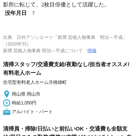
影所に転じて、2枚目俳優として活躍した。
没年月日
?
出典
日外アソシエーツ「新撰 芸能人物事典 明治～平成」
（2010年刊）
新撰 芸能人物事典 明治～平成について
情報
清掃スタッフ/交通費支給/夜勤なし/担当者オススメ/
有料老人ホーム
住宅型有料老人ホーム月桃雄町
岡山県 岡山市
時給1,050円
アルバイト・パート
清掃員・掃除/日払いと前払いOK・交通費も全額支