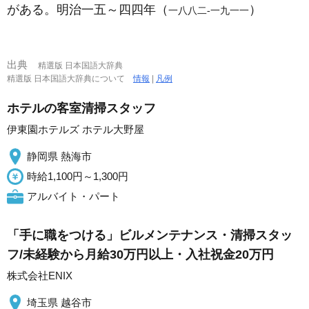
がある。明治一五～四四年（
）
一八八二‐一九一一
出典
精選版 日本国語大辞典
精選版 日本国語大辞典について
情報
|
凡例
ホテルの客室清掃スタッフ
伊東園ホテルズ ホテル大野屋
静岡県 熱海市
時給1,100円～1,300円
アルバイト・パート
「手に職をつける」ビルメンテナンス・清掃スタッ
フ/未経験から月給30万円以上・入社祝金20万円
株式会社ENIX
埼玉県 越谷市