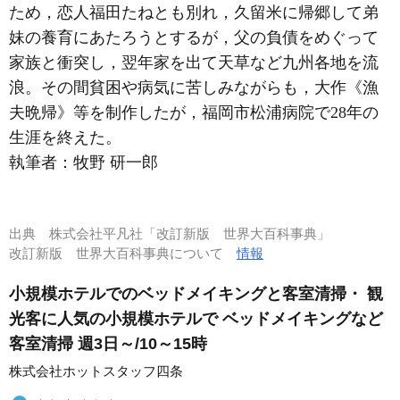
ため，恋人福田たねとも別れ，久留米に帰郷して弟
妹の養育にあたろうとするが，父の負債をめぐって
家族と衝突し，翌年家を出て天草など九州各地を流
浪。その間貧困や病気に苦しみながらも，大作《漁
夫晩帰》等を制作したが，福岡市松浦病院で28年の
生涯を終えた。
執筆者：
牧野 研一郎
出典
株式会社平凡社「改訂新版 世界大百科事典」
改訂新版 世界大百科事典について
情報
小規模ホテルでのベッドメイキングと客室清掃・ 観
光客に人気の小規模ホテルで ベッドメイキングなど
客室清掃 週3日～/10～15時
株式会社ホットスタッフ四条