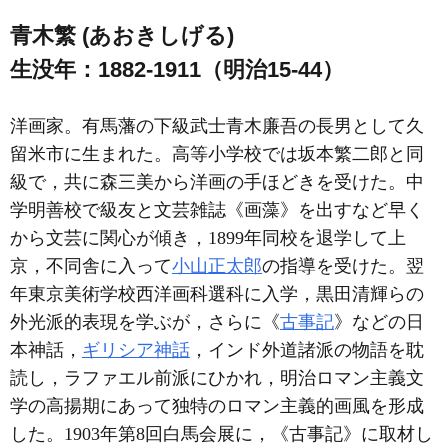
青木繁 (あおきしげる)
生没年：1882-1911（明治15-44）
洋画家。有馬藩の下級武士青木廉吾の長男として久
留米市に生まれた。高等小学校では坂本繁二郎と同
級で，共に森三美から洋画の手ほどきを受けた。中
学明善校で級友と文芸雑誌《画藻》を出すなど早く
から文芸に関心が傾き，1899年同校を退学して上
京，不同舎に入って
小山正太郎
の指導を受けた。翌
年東京美術学校西洋画科選科に入学，黒田清輝らの
外光派的表現を学ぶが，さらに《
古事記
》などの日
本神話，
ギリシア神話
，インド外道諸派の物語を耽
読し，ラファエル前派にひかれ，明治ロマン主義文
学の高揚期にあって独特のロマン主義的画風を形成
した。1903年第8回白馬会展に，《古事記》に取材し