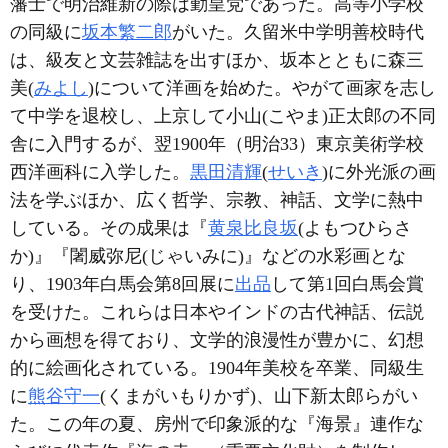
藩士で明治維新の際は勤皇党であった。高等小学校
の同級に
坂本繁二郎
がいた。久留米中学明善校時代
は、級友と文芸雑誌を出すほか、坂本とともに森三
美(
みよし
)について洋画を始めた。やがて画家を志し
て中学を退校し、上京して小山(こやま)正太郎の不同
舎に入門するが、翌1900年（明治33）東京美術学校
西洋画科に入学した。
黒田清輝
(
せいき
)に外光派の画
法を学ぶほか、広く哲学、宗教、神話、文学に熱中
している。その成果は『
黄泉比良坂
(よもつひらさ
か)』『闍威弥尼(じゃいみに)』などの水彩画とな
り、1903年白馬会第8回展に
出品
して第1回白馬会賞
を受けた。これらは日本やインドの古代神話、伝説
から画想を得ており、文学的浪漫性が豊かに、幻想
的に絵画化されている。1904年美校を卒業、同級生
に
熊谷守一
(くまがいもりかず)、山下新太郎らがい
た。この年の夏、房州で印象派的な『海景』連作な