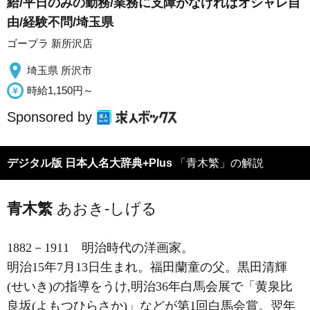
給/平日のみの勤務/業務に支障がなければオシャレ自
由/経験不問/埼玉県
ゴープラ 新所沢店
埼玉県 所沢市
時給1,150円～
Sponsored by
デジタル版 日本人名大辞典+Plus
「青木繁」の解説
青木繁
あおき-しげる
1882－1911
明治時代の洋画家。
明治15年7月13日生まれ。福田蘭童の父。黒田清輝
(せいき)の指導をうけ,明治36年白馬会展で「黄泉比
良坂(よもつひらさか)」などが第1回白馬会賞。翌年