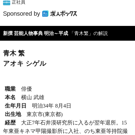
正社員
Sponsored by
新撰 芸能人物事典 明治～平成
「青木繁」の解説
青木 繁
アオキ シゲル
職業
俳優
本名
横山 武雄
生年月日
明治34年 8月4日
出生地
東京市(東京都)
経歴
大正7年石井漠研究所に入るが翌年退所。15
年東亜キネマ甲陽撮影所に入社、のち東亜等持院撮