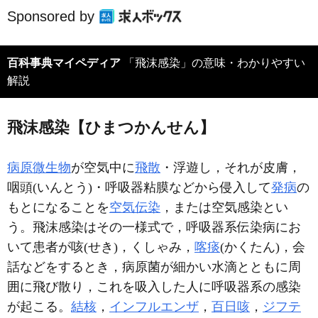
Sponsored by
百科事典マイペディア
「飛沫感染」の意味・わかりやすい
解説
飛沫感染【ひまつかんせん】
病原微生物
が空気中に
飛散
・浮遊し，それが皮膚，
咽頭(いんとう)・呼吸器粘膜などから侵入して
発病
の
もとになることを
空気伝染
，または空気感染とい
う。飛沫感染はその一様式で，呼吸器系伝染病にお
いて患者が咳(せき)，くしゃみ，
喀痰
(かくたん)，会
話などをするとき，病原菌が細かい水滴とともに周
囲に飛び散り，これを吸入した人に呼吸器系の感染
が起こる。
結核
，
インフルエンザ
，
百日咳
，
ジフテ