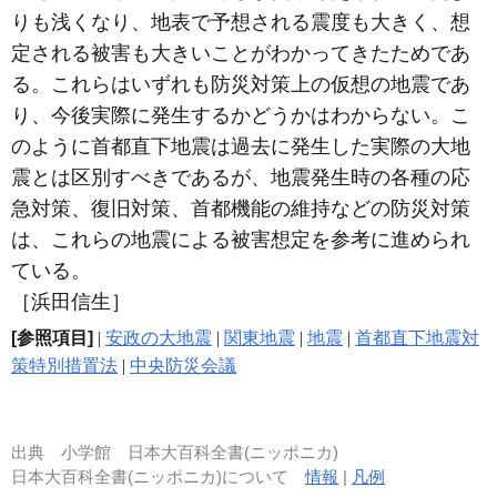
りも浅くなり、地表で予想される震度も大きく、想
定される被害も大きいことがわかってきたためであ
る。これらはいずれも防災対策上の仮想の地震であ
り、今後実際に発生するかどうかはわからない。こ
のように首都直下地震は過去に発生した実際の大地
震とは区別すべきであるが、地震発生時の各種の応
急対策、復旧対策、首都機能の維持などの防災対策
は、これらの地震による被害想定を参考に進められ
ている。
［浜田信生］
[参照項目]
|
安政の大地震
|
関東地震
|
地震
|
首都直下地震対
策特別措置法
|
中央防災会議
出典
小学館 日本大百科全書(ニッポニカ)
日本大百科全書(ニッポニカ)について
情報
|
凡例