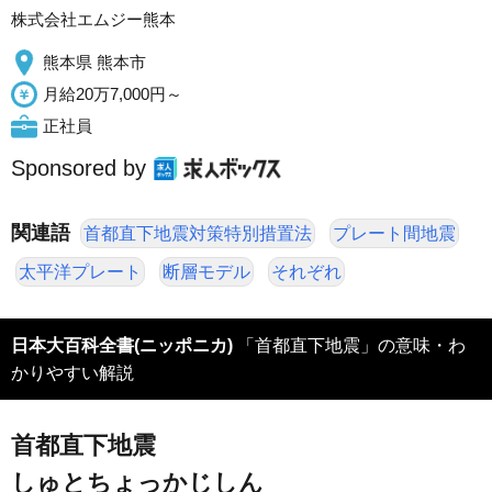
株式会社エムジー熊本
熊本県 熊本市
月給20万7,000円～
正社員
Sponsored by
関連語
首都直下地震対策特別措置法
プレート間地震
太平洋プレート
断層モデル
それぞれ
日本大百科全書(ニッポニカ)
「首都直下地震」の意味・わ
かりやすい解説
首都直下地震
しゅとちょっかじしん