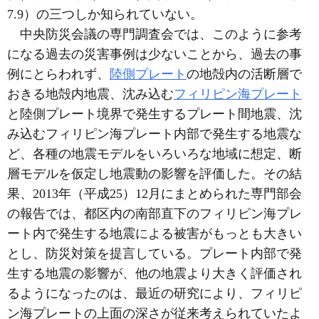
7.9）の三つしか知られていない。
中央防災会議の専門調査会では、このように参考
になる過去の災害事例は少ないことから、過去の事
例にとらわれず、
陸側プレート
の地殻内の活断層で
おきる地殻内地震、沈み込む
フィリピン海プレート
と陸側プレート境界で発生するプレート間地震、沈
み込むフィリピン海プレート内部で発生する地震な
ど、各種の地震モデルをいろいろな地域に想定、断
層モデルを仮定し地震動の影響を評価した。その結
果、2013年（平成25）12月にまとめられた専門部会
の報告では、都区内の南部直下のフィリピン海プレ
ート内で発生する地震による被害がもっとも大きい
とし、防災対策を提言している。プレート内部で発
生する地震の影響が、他の地震より大きく評価され
るようになったのは、最近の研究により、フィリピ
ン海プレートの上面の深さが従来考えられていたよ