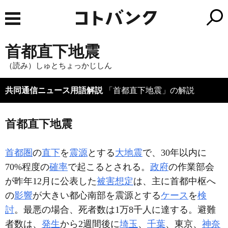
首都直下地震
（読み）しゅとちょっかじしん
共同通信ニュース用語解説
「首都直下地震」の解説
首都直下地震
首都圏
の
直下
を
震源
とする
大地震
で、30年以内に
70%程度の
確率
で起こるとされる。
政府
の作業部会
が昨年12月に公表した
被害
想定
は、主に首都中枢へ
の
影響
が大きい都心南部を震源とする
ケース
を
検
討
。最悪の場合、死者数は1万8千人に達する。避難
者数は、
発生
から2週間後に
埼玉
、
千葉
、東京、
神奈