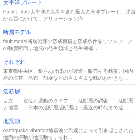
太平洋プレート
Pacific plate太平洋の大半を含む最大の海洋プレート。北西
から西にかけて，アリューシャン海...
断層モデル
fault model断層岩類の形成機構と形成条件をリソスフェア
の強度断面，地震の発生領域と発生機構...
それぞれ
東京都中央区、銀座あけぼのが製造・販売する銘菓。国内
産の海苔、昆布、胡麻などのさまざまな味のおかきを...
活断層
目次 変位と運動のタイプ 活断層の調査 活断層
と地震 日本の活断層活断層は〈最近の時代まで活...
地震動
earthquake vibration地震波の到達によって引き起こされた
地面の振動が地震動で，それ...