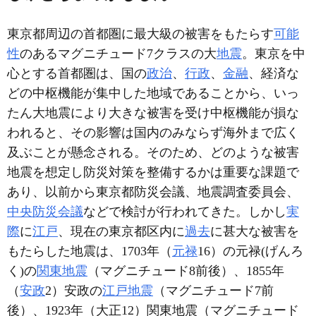
東京都周辺の首都圏に最大級の被害をもたらす
可能
性
のあるマグニチュード7クラスの大
地震
。東京を中
心とする首都圏は、国の
政治
、
行政
、
金融
、経済な
どの中枢機能が集中した地域であることから、いっ
たん大地震により大きな被害を受け中枢機能が損な
われると、その影響は国内のみならず海外まで広く
及ぶことが懸念される。そのため、どのような被害
地震を想定し防災対策を整備するかは重要な課題で
あり、以前から東京都防災会議、地震調査委員会、
中央防災会議
などで検討が行われてきた。しかし
実
際
に
江戸
、現在の東京都区内に
過去
に甚大な被害を
もたらした地震は、1703年（
元禄
16）の元禄(げんろ
く)の
関東地震
（マグニチュード8前後）、1855年
（
安政
2）安政の
江戸地震
（マグニチュード7前
後）、1923年（大正12）関東地震（マグニチュード