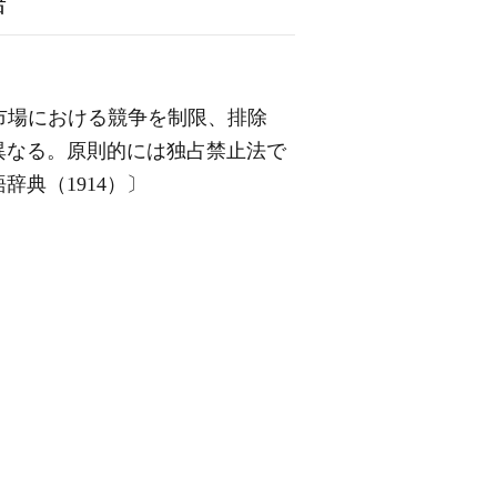
語
定して市場における競争を制限、排除
異なる。原則的には独占禁止法で
典（1914）〕