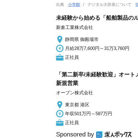
出典
小学館
デジタル大辞泉について
未経験から始める「船舶製品のルー
新倉工業株式会社
静岡県 御殿場市
月給28万7,600円～31万3,760円
正社員
「第二新卒/未経験歓迎」オート
新規営業
オープン株式会社
東京都 港区
年収501万円～587万円
正社員
Sponsored by