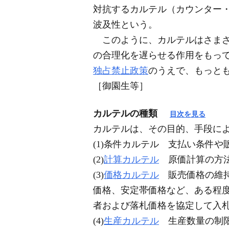
対抗するカルテル（カウンター
波及性という。
このように、カルテルはさまざ
の合理化を遅らせる作用をもっ
独占禁止政策
のうえで、もっと
［御園生等］
カルテルの種類
目次を見る
カルテルは、その目的、手段に
(1)条件カルテル 支払い条件
(2)
計算カルテル
原価計算の方法
(3)
価格カルテル
販売価格の維持
価格、安定帯価格など、ある程
者および落札価格を協定して入
(4)
生産カルテル
生産数量の制限