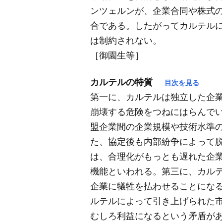
ンツェルンが、企業合同や株式
合である。したがってカルテル
は制約されない。
［御園生等］
カルテルの特質
目次を見る
第一に、カルテルは独立した企
崩壊する危険をつねにはらんで
盟企業間の企業規模や技術水準
た、協定後も内部紛争によって
は、合理化がもっとも遅れた企
機能といわれる。第三に、カル
企業に犠牲を払わせることにな
ルテルによって引き上げられた
むしろ利益になるという矛盾が