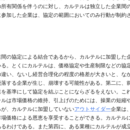
の所有関係を伴うのに対し、カルテルは独立した企業間
に参加した企業は、協定の範囲においてのみ行動が制約
業間の協定による結合であるから、カルテルに加盟した
いる。とくにカルテルは、価格協定や生産制限などの協
の違い、ないし経営合理化の程度の格差が大きいと、な
脱落する企業が生じ、崩壊する可能性がある。第二に、
業を基準にして協定を結ぶことにならざるをえない。こ
テルは市場価格の維持、引上げのためには、操業の短縮
るが、カルテルに加盟していない
アウトサイダー
企業は
市場価格による恩恵を享受することができる。カルテル
あるわけである。また第四に、ある業種にカルテルが成