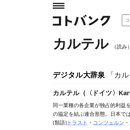
カルテル
（読み
デジタル大辞泉
「カル
カルテル（〈ドイツ〉Karte
同一業種の各企業が独占的利益
の協定を結ぶ連合形態。日本で
[類語]
トラスト
・
コンツェルン
・