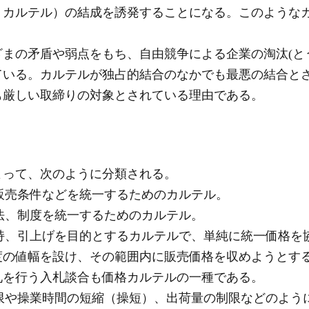
・カルテル）の結成を誘発することになる。このような
まの矛盾や弱点をもち、自由競争による企業の淘汰(と
ている。カルテルが独占的結合のなかでも最悪の結合と
も厳しい取締りの対象とされている理由である。
よって、次のように分類される。
や販売条件などを統一するためのカルテル。
、制度を統一するためのカルテル。
、引上げを目的とするカルテルで、単純に統一価格を
度の値幅を設け、その範囲内に販売価格を収めようとす
札を行う入札談合も価格カルテルの一種である。
や操業時間の短縮（操短）、出荷量の制限などのよう