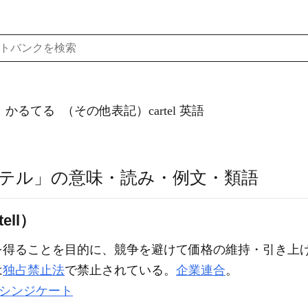
）かるてる
（その他表記）cartel
英語
テル」の意味・読み・例文・類語
ll）
を得ることを目的に、競争を避けて価格の維持・引き上
は
独占禁止法
で禁止されている。
企業連合
。
シンジケート