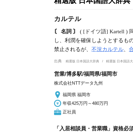
精選版 日本国語大辞典
カルテル
〘 名詞 〙
( [ドイツ語] Kar
し、利潤を確保しようとするも
禁止されるが、
不況カルテル
、
出典
精選版 日本国語大辞典
精選版 日本国語
営業/博多駅/福岡県/福岡市
株式会社NTTデータ九州
福岡県 福岡市
年収425万円～480万円
正社員
「入居相談員・営業職」資格必須