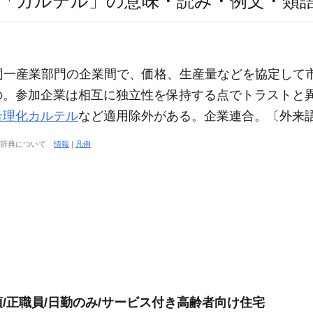
「カルテル」の意味・読み・例文・類
tell ) 同一産業部門の企業間で、価格、生産量などを協
の。参加企業は相互に独立性を保持する点でトラストと
合理化カルテル
など適用除外がある。企業連合。〔外来語辞
大辞典について
情報
|
凡例
/正職員/日勤のみ/サービス付き高齢者向け住宅