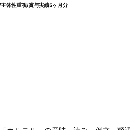
/主体性重視/賞与実績5ヶ月分
ー