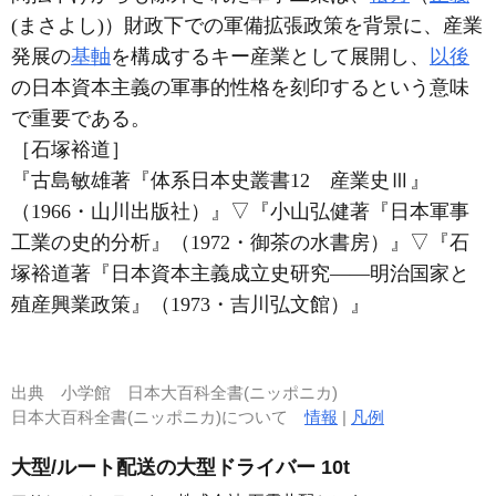
(まさよし)）財政下での軍備拡張政策を背景に、産業
発展の
基軸
を構成するキー産業として展開し、
以後
の日本資本主義の軍事的性格を刻印するという意味
で重要である。
［石塚裕道］
『古島敏雄著『体系日本史叢書12 産業史Ⅲ』
（1966・山川出版社）』
▽
『小山弘健著『日本軍事
工業の史的分析』（1972・御茶の水書房）』
▽
『石
塚裕道著『日本資本主義成立史研究――明治国家と
殖産興業政策』（1973・吉川弘文館）』
出典
小学館 日本大百科全書(ニッポニカ)
日本大百科全書(ニッポニカ)について
情報
|
凡例
大型/ルート配送の大型ドライバー 10t