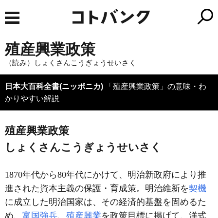
殖産興業政策
（読み）しょくさんこうぎょうせいさく
日本大百科全書(ニッポニカ)
「殖産興業政策」の意味・わ
かりやすい解説
殖産興業政策
しょくさんこうぎょうせいさく
1870年代から80年代にかけて、明治新政府により推
進された資本主義の保護・育成策。明治維新を
契機
に成立した明治国家は、その経済的基盤を固めるた
め、
富国強兵
、
殖産興業
を政策目標に掲げて、洋式