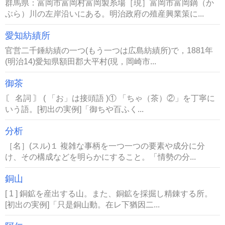
群馬県：富岡市富岡村富岡製糸場［現］富岡市富岡鏑（か
ぶら）川の左岸沿いにある。明治政府の殖産興業策に...
愛知紡績所
官営二千錘紡績の一つ(もう一つは広島紡績所)で，1881年
(明治14)愛知県額田郡大平村(現，岡崎市...
御茶
〘 名詞 〙 ( 「お」は接頭語 )① 「ちゃ（茶）②」を丁寧に
いう語。[初出の実例]「御ちや百ふく...
分析
［名］(スル)１ 複雑な事柄を一つ一つの要素や成分に分
け、その構成などを明らかにすること。「情勢の分...
銅山
[ 1 ] 銅鉱を産出する山。また、銅鉱を採掘し精錬する所。
[初出の実例]「只是銅山動。在レ下猶因二...