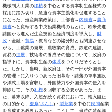
機械制大工業の
移植
を中心とする資本制生産様式の
採用に踏み切り、急速な資本主義化を促進すること
になった。殖産興業政策は、工部省→
内務省
→
農商
務省
へと変転する中央勧業機構のもとに、欧米先進
諸国から進んだ生産技術と経済制度を導入し、
財
政
・金融・
貿易
・教育などの諸分野とも関連させな
がら、工鉱業の発展、農牧業の育成、鉄道の建設、
貿易の
進展
、技術者の養成その他について、政府の
指導下に、資本制生産の
体系
をつくりだそうとし
た。しかし、当時、新政府は、その一部が外国資本
の管理下に入りつつあった旧幕府・諸藩の軍事施設
や洋式工場を官収し、外国勢力や外国資本の侵入を
排除して、その
利権
を回収する必要があった。ま
た、幕末以降、入超が続く貿易において、輸入阻止
の目的から、
蚕糸
(
さんし
)・
製茶業
を中心に
民間
産業
を育成する必要もあった。こうして、当時の殖産興