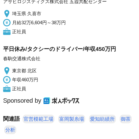
アサヒロジスティクス株式会社 五霞共配センター
埼玉県 久喜市
月給32万6,604円～38万円
正社員
平日休み/タクシーのドライバー/年収450万円
春駒交通株式会社
東京都 北区
年収460万円
正社員
Sponsored by
関連語
官営模範工場
富岡製糸場
愛知紡績所
御茶
分析