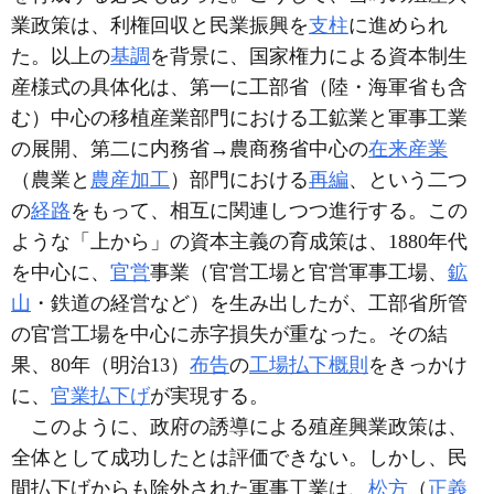
業政策は、利権回収と民業振興を
支柱
に進められ
た。以上の
基調
を背景に、国家権力による資本制生
産様式の具体化は、第一に工部省（陸・海軍省も含
む）中心の移植産業部門における工鉱業と軍事工業
の展開、第二に内務省→農商務省中心の
在来産業
（農業と
農産加工
）部門における
再編
、という二つ
の
経路
をもって、相互に関連しつつ進行する。この
ような「上から」の資本主義の育成策は、1880年代
を中心に、
官営
事業（官営工場と官営軍事工場、
鉱
山
・鉄道の経営など）を生み出したが、工部省所管
の官営工場を中心に赤字損失が重なった。その結
果、80年（明治13）
布告
の
工場払下概則
をきっかけ
に、
官業払下げ
が実現する。
このように、政府の誘導による殖産興業政策は、
全体として成功したとは評価できない。しかし、民
間払下げからも除外された軍事工業は、
松方
（
正義