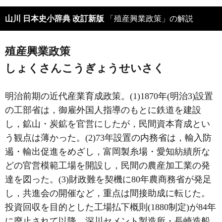
山川 日本史小辞典 改訂新版
「殖産興業政策」の解説
殖産興業政策
しょくさんこうぎょうせいさく
明治前期の近代産業育成政策。(1)1870年(明治3)設置
の工部省は，御雇外国人指導のもとに鉄道を建設
し，鉱山・炭鉱を官営にしたが，民間資本育成とい
う観点は薄かった。(2)73年設置の内務省は，輸入防
遏・輸出促進をめざし，富岡製糸場・愛知紡績所な
どの官営模範工場を開設し，民間の農産加工業の発
達を図った。(3)財政難を契機に80年農商務省が発足
し，共進会の開催など，重点は間接助成に転じた。
投資回収を目的とした工場払下概則(1880制定)が84年
に廃止されて以降，深川セメント製造所・長崎造船