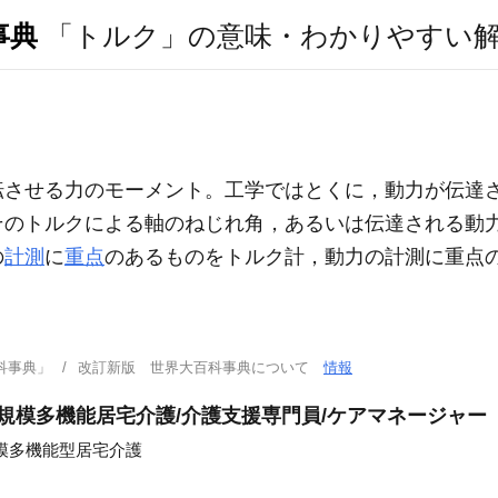
事典
「トルク」の意味・わかりやすい
転させる力のモーメント。工学ではとくに，動力が伝達
そのトルクによる軸のねじれ角，あるいは伝達される動
の
計測
に
重点
のあるものをトルク計，動力の計測に重点
科事典」
改訂新版 世界大百科事典について
情報
小規模多機能居宅介護/介護支援専門員/ケアマネージャー
模多機能型居宅介護