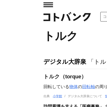
トルク
デジタル大辞泉
「トル
トルク（torque）
回転している
物体
の
回転軸
の周
出典
小学館
デジタル大辞泉について
訪問看護を支える「医療事務」 