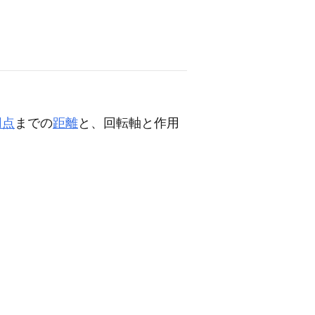
用点
までの
距離
と、回転軸と作用