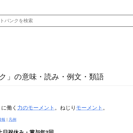
ク」の意味・読み・例文・類語
りに働く
力のモーメント
。ねじり
モーメント
。
情報
|
凡例
土日祝休み・賞与年2回