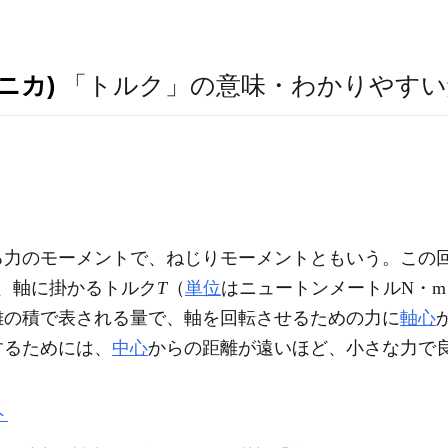
ニカ)
「トルク」の意味・わかりやすい
る力のモーメントで、ねじりモーメントともいう。この
、軸に掛かるトルク
T
（
単位
はニュートンメートルN・m
離の積で表される量で、軸を回転させるための力に
軸心
するためには、
中心
からの距離が遠いほど、小さな力で
ト