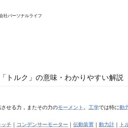
式会社パーソナルライフ
「トルク」の意味・わかりやすい解説
転させる力，またその力の
モーメント
。
工学
では特に
動
ラッチ
｜
コンデンサーモーター
｜
伝動装置
｜
動力計
｜
ト