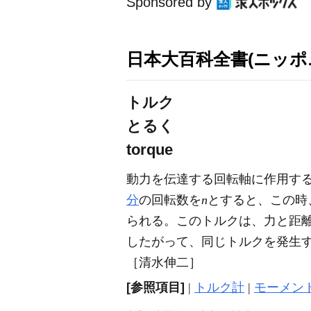
Sponsored by
日本大百科全書(ニッポ
トルク
とるく
torque
動力を伝達する回転軸に作用す
分
の回転数を
n
とすると、この時
られる。このトルクは、力と距
したがって、同じトルクを発生
［清水伸二］
[参照項目]
|
トルク計
|
モーメン