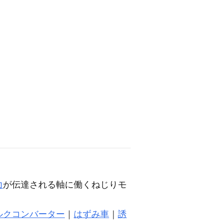
力
が伝達される軸に働くねじりモ
ルクコンバーター
｜
はずみ車
｜
誘