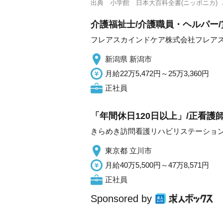
出典
小学館 日本大百科全書(ニッポニカ)
介護福祉士/介護職員・ヘルパー
フレアスカインドケア株式会社フレア
新潟県 新潟市
月給22万5,472円～25万3,360円
正社員
「年間休日120日以上」/正看護
きらめき訪問看護リハビリステーション
東京都 立川市
月給40万5,500円～47万8,571円
正社員
Sponsored by