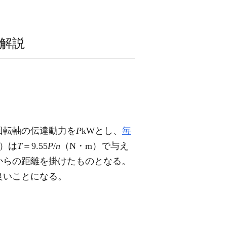
解説
回転軸の伝達動力を
P
kWとし、
毎
）は
T
＝9.55
P
/
n
（N・m）で与え
からの距離を掛けたものとなる。
良いことになる。