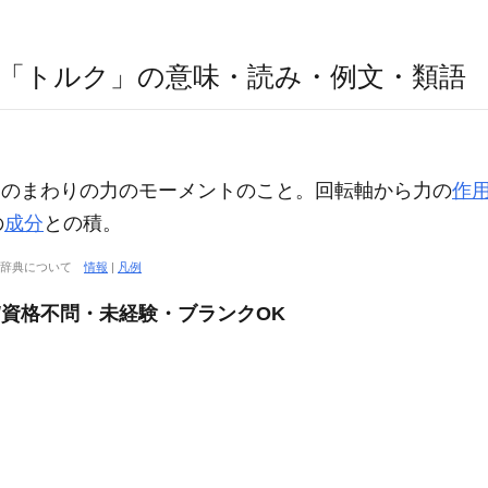
「トルク」の意味・読み・例文・類語
 ) 回転軸のまわりの力のモーメントのこと。回転軸から力の
作
の
成分
との積。
大辞典について
情報
|
凡例
/資格不問・未経験・ブランクOK