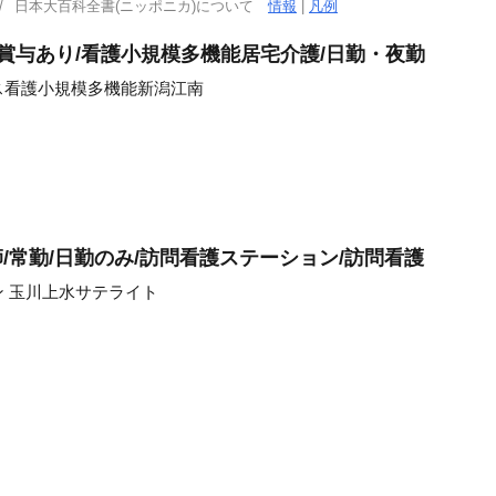
日本大百科全書(ニッポニカ)について
情報
|
凡例
/賞与あり/看護小規模多機能居宅介護/日勤・夜勤
ス看護小規模多機能新潟江南
師/常勤/日勤のみ/訪問看護ステーション/訪問看護
 玉川上水サテライト