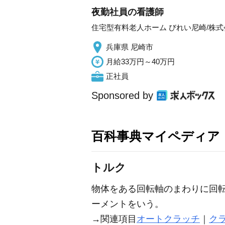
夜勤社員の看護師
住宅型有料老人ホーム びれい尼崎/株
兵庫県 尼崎市
月給33万円～40万円
正社員
Sponsored by
百科事典マイペディア
トルク
物体をある回転軸のまわりに回
ーメントをいう。
→関連項目
オートクラッチ
｜
ク