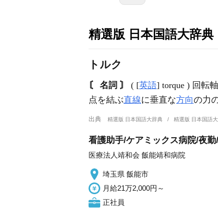
精選版 日本国語大辞典
トルク
〘 名詞 〙
( [
英語
] torque
点を結ぶ
直線
に垂直な
方向
の力
出典
精選版 日本国語大辞典
精選版 日本国語
看護助手/ケアミックス病院/夜勤
医療法人靖和会 飯能靖和病院
埼玉県 飯能市
月給21万2,000円～
正社員