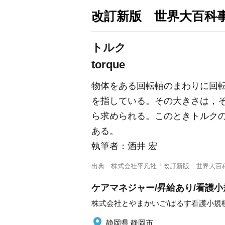
改訂新版 世界大百科
トルク
torque
物体をある回転軸のまわりに回
を指している。その大きさは，
ら求められる。このときトルク
ある。
執筆者：
酒井 宏
出典
株式会社平凡社「改訂新版 世界大百
ケアマネジャー/昇給あり/看護
株式会社とやまかいご/ぱるす看護小規
静岡県 静岡市