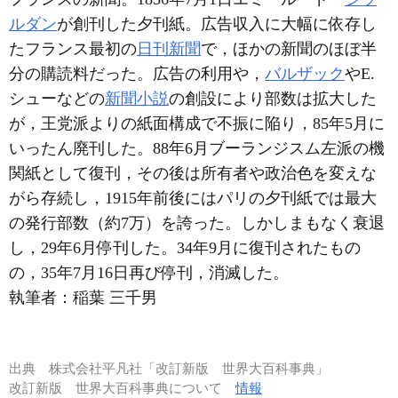
ルダン
が創刊した夕刊紙。広告収入に大幅に依存し
たフランス最初の
日刊新聞
で，ほかの新聞のほぼ半
分の購読料だった。広告の利用や，
バルザック
やE.
シューなどの
新聞小説
の創設により部数は拡大した
が，王党派よりの紙面構成で不振に陥り，85年5月に
いったん廃刊した。88年6月ブーランジスム左派の機
関紙として復刊，その後は所有者や政治色を変えな
がら存続し，1915年前後にはパリの夕刊紙では最大
の発行部数（約7万）を誇った。しかしまもなく衰退
し，29年6月停刊した。34年9月に復刊されたもの
の，35年7月16日再び停刊，消滅した。
執筆者：
稲葉 三千男
出典
株式会社平凡社「改訂新版 世界大百科事典」
改訂新版 世界大百科事典について
情報