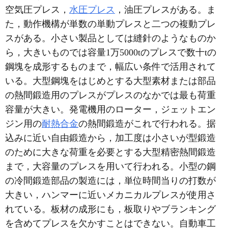
空気圧プレス，
水圧プレス
，油圧プレスがある。ま
た，動作機構が単数の単動プレスと二つの複動プレ
スがある。小さい製品としては縫針のようなものか
ら，大きいものでは容量1万5000tのプレスで数十tの
鋼塊を成形するものまで，幅広い条件で活用されて
いる。大型鋼塊をはじめとする大型素材または部品
の熱間鍛造用のプレスがプレスのなかでは最も荷重
容量が大きい。発電機用のローター，ジェットエン
ジン用の
耐熱合金
の熱間鍛造がこれで行われる。据
込みに近い自由鍛造から，加工度は小さいが型鍛造
のために大きな荷重を必要とする大型精密熱間鍛造
まで，大容量のプレスを用いて行われる。小型の鋼
の冷間鍛造部品の製造には，単位時間当りの打数が
大きい，ハンマーに近いメカニカルプレスが使用さ
れている。板材の成形にも，板取りやブランキング
を含めてプレスを欠かすことはできない。自動車工