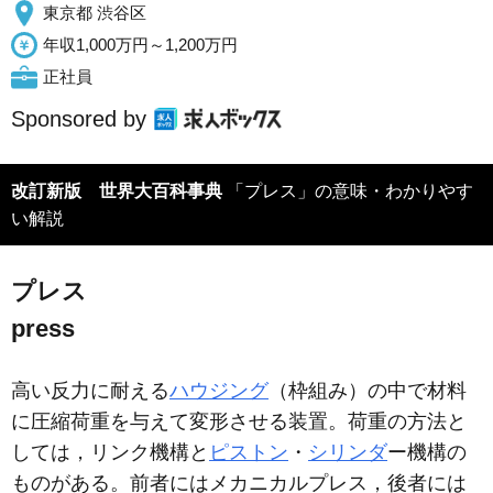
東京都 渋谷区
年収1,000万円～1,200万円
正社員
Sponsored by
改訂新版 世界大百科事典
「プレス」の意味・わかりやす
い解説
プレス
press
高い反力に耐える
ハウジング
（枠組み）の中で材料
に圧縮荷重を与えて変形させる装置。荷重の方法と
しては，リンク機構と
ピストン
・
シリンダ
ー機構の
ものがある。前者にはメカニカルプレス，後者には