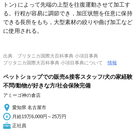
トン) によって先端の上型を往復運動させて加工す
る。行程が容易に調節でき，加圧状態を任意に保持
できる長所をもち，大型素材の絞りや曲げ加工など
に使用される。
出典
ブリタニカ国際大百科事典 小項目事典
ブリタニカ国際大百科事典 小項目事典について
情報
ペットショップでの販売&接客スタッフ/犬の家経験
不問/動物が好きな方/社会保険完備
アミーゴ神の倉店
愛知県 名古屋市
月給19万6,000円～25万円
正社員