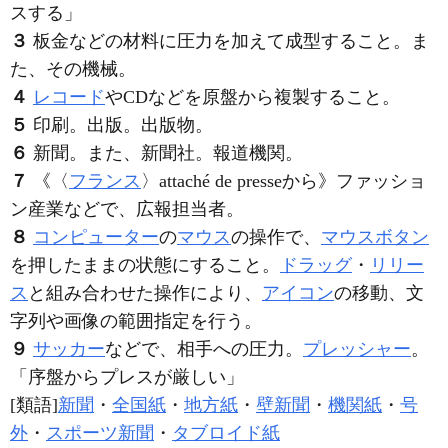
ス
する」
３
板金などの材料に圧力を加えて成型すること。ま
た、その機械。
４
レコード
やCDなどを原盤から複製すること。
５
印刷。出版。出版物。
６
新聞。また、新聞社。報道機関。
７
《〈
フランス
〉attaché de presseから》ファッショ
ン産業などで、広報担当者。
８
コンピューター
の
マウス
の操作で、
マウスボタン
を押したままの状態にすること。
ドラッグ
・
リリー
ス
と組み合わせた操作により、
アイコン
の移動、文
字列や画像の範囲指定を行う。
９
サッカー
などで、相手への圧力。
プレッシャー
。
「序盤から
プレス
が厳しい」
[類語]
新聞
・
全国紙
・
地方紙
・
壁新聞
・
機関紙
・
号
外
・
スポーツ新聞
・
タブロイド紙