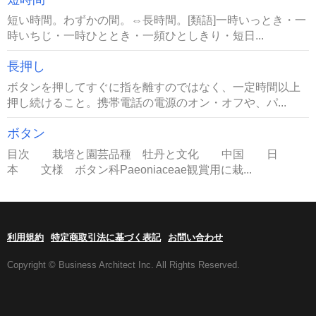
短い時間。わずかの間。⇔長時間。[類語]一時いっとき・一
時いちじ・一時ひととき・一頻ひとしきり・短日...
長押し
ボタンを押してすぐに指を離すのではなく、一定時間以上
押し続けること。携帯電話の電源のオン・オフや、パ...
ボタン
目次 栽培と園芸品種 牡丹と文化 中国 日
本 文様 ボタン科Paeoniaceae観賞用に栽...
利用規約
特定商取引法に基づく表記
お問い合わせ
Copyright © Business Architect Inc. All Rights Reserved.