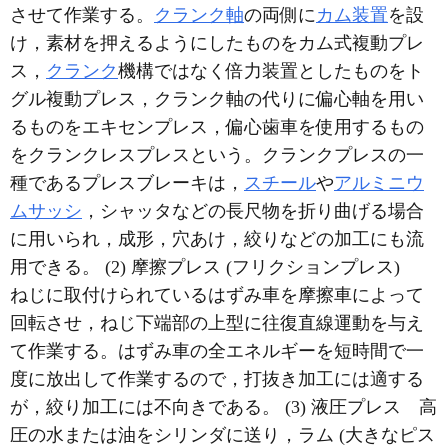
させて作業する。
クランク軸
の両側に
カム装置
を設
け，素材を押えるようにしたものをカム式複動プレ
ス，
クランク
機構ではなく倍力装置としたものをト
グル複動プレス，クランク軸の代りに偏心軸を用い
るものをエキセンプレス，偏心歯車を使用するもの
をクランクレスプレスという。クランクプレスの一
種であるプレスブレーキは，
スチール
や
アルミニウ
ムサッシ
，シャッタなどの長尺物を折り曲げる場合
に用いられ，成形，穴あけ，絞りなどの加工にも流
用できる。 (2) 摩擦プレス (フリクションプレス)
ねじに取付けられているはずみ車を摩擦車によって
回転させ，ねじ下端部の上型に往復直線運動を与え
て作業する。はずみ車の全エネルギーを短時間で一
度に放出して作業するので，打抜き加工には適する
が，絞り加工には不向きである。 (3) 液圧プレス 高
圧の水または油をシリンダに送り，ラム (大きなピス