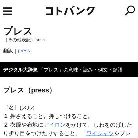
プレス
（その他表記）press
翻訳｜
press
デジタル大辞泉
「プレス」の意味・読み・例文・類語
プレス（press）
［名］
(スル)
１
押さえること。押しつけること。
２
衣服や布地に
アイロン
をかけて、しわをのばした
り折り目をつけたりすること。「
ワイシャツ
を
プレ