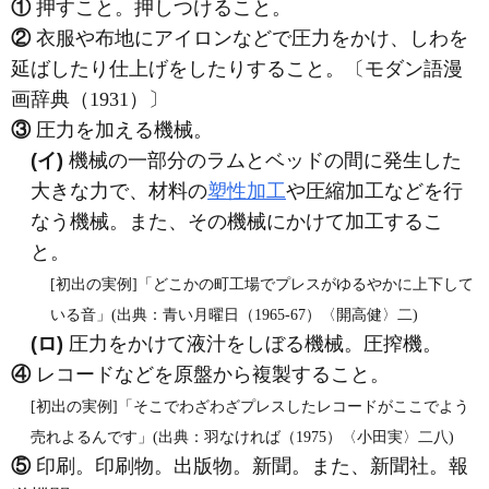
①
押すこと。押しつけること。
②
衣服や布地にアイロンなどで圧力をかけ、しわを
延ばしたり仕上げをしたりすること。〔モダン語漫
画辞典（1931）〕
③
圧力を加える機械。
(イ)
機械の一部分のラムとベッドの間に発生した
大きな力で、材料の
塑性加工
や圧縮加工などを行
なう機械。また、その機械にかけて加工するこ
と。
[初出の実例]「どこかの町工場でプレスがゆるやかに上下して
いる音」(出典：青い月曜日（1965‐67）〈開高健〉二)
(ロ)
圧力をかけて液汁をしぼる機械。圧搾機。
④
レコードなどを原盤から複製すること。
[初出の実例]「そこでわざわざプレスしたレコードがここでよう
売れよるんです」(出典：羽なければ（1975）〈小田実〉二八)
⑤
印刷。印刷物。出版物。新聞。また、新聞社。報