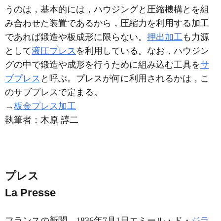
うのは，基本的には，ハウジングと圧縮機構とを組
み合わせた装置であるから，圧縮力を利用する加工
であれば鍛造や板成形に限らない。
押出加工
も力源
として
液圧プレス
を利用している。なお，ハウジン
グの中で鍛造や成形を行うために組み込む工具を
サ
ブプレス
と呼ぶ。プレスが何に利用されるかは，こ
のサブプレスで定まる。
→
板金プレス加工
執筆者：
木原 諄二
プレス
La Presse
フランスの新聞。1836年7月1日エミール・ド・
ジラ