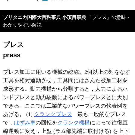
ブリタニカ国際大百科事典 小項目事典
「プレス」の意味・
わかりやすい解説
プレス
press
プレス加工に用いる機械の総称。2個以上の対をなす
工具を相対運動させ，工具間にはさんだ被加工材を
成形する。動力機構から分類すると，人力によるハ
ンドプレスと動力駆動によるパワープレスとに大別
できる。ここでは工業的なパワープレスの代表例を
あげる。 (1)
クランクプレス
最も一般的なプレス
で，
はずみ車
の回転を
クランク機構
によって往復直
線運動に変え，上型 (ラム部先端に取付ける) を上下