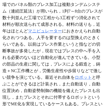
場でのパネル類のプレス加工は複動タンデムシステ
ム（連続圧延法）が用いられ，1列7～8台のプレスが
数十列並んだ工場で2工程から3工程ずつ消化されて
材料が順次送られて成形される。材料の送りも，近
年はほとんど
マニピュレーター
におきかえられ自動
化されつつある。人手を要するのは型換えのときく
らいである。以前はプレス作業というと指などの切
断事故が多発したが，現在ではプレスの中へ手を入
れる必要のないほど自動化が進んできている。小型
の部品の生産に関しては，プレスによる鍛造と，鋳
造＋NC工作機とが，労働生産性や歩留りなどで激し
い競争を演じている。最近それ自体を
ロボット
と呼
ぶことができるほど計装され，また自動送り，自動
位置決め，自動姿勢制御の機能を備えたプレスも出
現し，またプレスとそれに付帯するロボットという
形でME化を実現しているケースもある。プレスとい