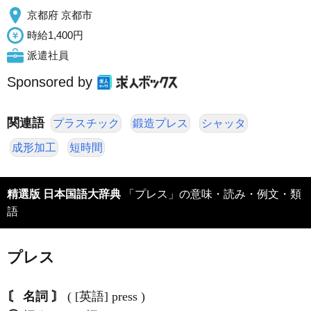
京都府 京都市
時給1,400円
派遣社員
Sponsored by
関連語
プラスチック
鍛造プレス
シャッタ
成形加工
短時間
精選版 日本国語大辞典
「プレス」の意味・読み・例文・類
語
プレス
〘 名詞 〙
( [英語] press )