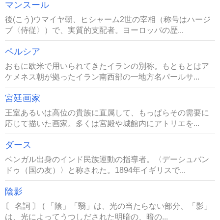
マンスール
後(こう)ウマイヤ朝、ヒシャーム2世の宰相（称号はハージ
ブ〈侍従〉）で、実質的支配者。ヨーロッパの歴...
ペルシア
おもに欧米で用いられてきたイランの別称。もともとはア
ケメネス朝が拠ったイラン南西部の一地方名パールサ...
宮廷画家
王室あるいは高位の貴族に直属して、もっぱらその需要に
応じて描いた画家。多くは宮殿や城館内にアトリエを...
ダース
ベンガル出身のインド民族運動の指導者。〈デーシュバン
ドゥ（国の友）〉と称された。1894年イギリスで...
陰影
〘 名詞 〙 ( 「陰」「翳」は、光の当たらない部分、「影」
は、光によってうつしだされた明暗の、暗の...