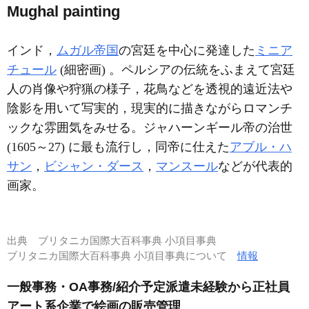
Mughal painting
インド，
ムガル帝国
の宮廷を中心に発達した
ミニア
チュール
(細密画) 。ペルシアの伝統をふまえて宮廷
人の肖像や狩猟の様子，花鳥などを透視的遠近法や
陰影を用いて写実的，現実的に描きながらロマンチ
ックな雰囲気をみせる。ジャハーンギール帝の治世
(1605～27) に最も流行し，同帝に仕えた
アブル・ハ
サン
，
ビシャン・ダース
，
マンスール
などが代表的
画家。
出典
ブリタニカ国際大百科事典 小項目事典
ブリタニカ国際大百科事典 小項目事典について
情報
一般事務・OA事務/紹介予定派遣未経験から正社員
アート系企業で絵画の販売管理