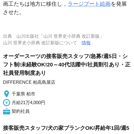
画工たちは地方に移住し，
ラージプート絵画
を発展
させた。
出典
山川出版社「山川 世界史小辞典 改訂新版」
山川 世界史小辞典 改訂新版について
情報
オーダースーツの接客販売スタッフ/急募!週5日・シ
フト制!未経験OK!20～40代活躍中/社員割引あり・正
社員登用制度あり
DIFFERENCE 柏高島屋店
千葉県 柏市
月給21万4,000円
契約社員
接客販売スタッフ/犬の家ブランクOK/昇給年1回/週5