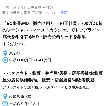
出典
旺文社世界史事典 三訂版
旺文社世界史事典 三訂版について
情報
「EC事業/MD・販売企画リード/正社員」700万DL超
のソーシャルコマース「カウシェ」でトップライン
成長を牽引するMD・販売企画リードを募集
株式会社カウシェ
東京都
年収1,000万円～1,400万円
テイクアウト・惣菜・弁当屋/店長・店長候補/お惣菜
屋の店長候補/調理・販売・店舗運営/経験者歓迎
デリカスイト/美濃味匠 デリカスイトアピタ東海荒尾店
愛知県 東海市
月給25万円～40万円