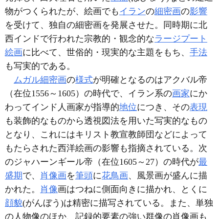
物がつくられたが、絵画でも
イラン
の
細密画
の
影響
を受けて、独自の細密画を発展させた。同時期に北
西インドで行われた宗教的・観念的な
ラージプート
絵画
に比べて、世俗的・現実的な主題をもち、
手法
も写実的である。
ムガル細密画
の
様式
が明確となるのはアクバル帝
（在位1556～1605）の時代で、イラン系の
画家
にか
わってインド人画家が指導的
地位
につき、その
表現
も装飾的なものから透視図法を用いた写実的なもの
となり、これにはキリスト教宣教師団などによって
もたらされた西洋絵画の影響も指摘されている。次
のジャハーンギール帝（在位1605～27）の時代が
最
盛期
で、
肖像画
を
筆頭
に
花鳥画
、風景画が盛んに描
かれた。
肖像
画はつねに側面向きに描かれ、とくに
顔貌
(がんぼう)は精密に描写されている。また、単独
の人物像のほか、記録的要素の強い群像の肖像画も