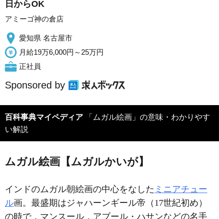
日からOK
アミーゴ神の倉店
愛知県 名古屋市
月給19万6,000円～25万円
正社員
Sponsored by
百科事典マイペディア
「ムガル絵画」の意味・わかりやす
い解説
ムガル絵画【ムガルかいが】
インドのムガル朝絵画の中心をなした
ミニアチュー
ル
画。最盛期はジャハーンギール帝（17世紀初め）
の時で，マンスール，アブール・ハサンなどの名手