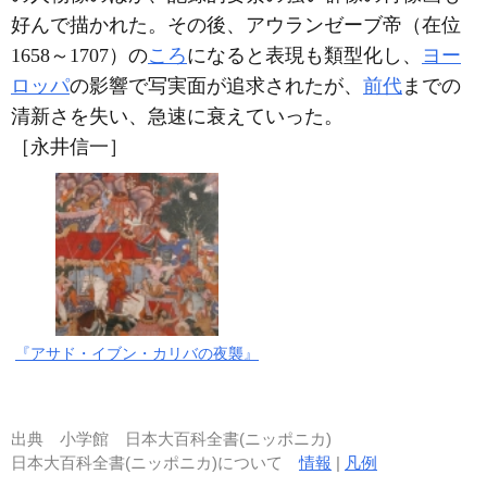
好んで描かれた。その後、アウランゼーブ帝（在位
1658～1707）の
ころ
になると表現も類型化し、
ヨー
ロッパ
の影響で写実面が追求されたが、
前代
までの
清新さを失い、急速に衰えていった。
［永井信一］
『アサド・イブン・カリバの夜襲』
出典
小学館 日本大百科全書(ニッポニカ)
日本大百科全書(ニッポニカ)について
情報
|
凡例