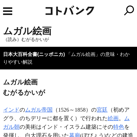
ムガル絵画
（読み）むがるかいが
日本大百科全書(ニッポニカ)
「ムガル絵画」の意味・わか
りやすい解説
ムガル絵画
むがるかいが
インド
の
ムガル帝国
（1526～1858）の
宮廷
（初めア
グラ、のちデリーに都を置く）で行われた
絵画
。
ム
ガル朝
の美術はインド・イスラム建築にその
特色
を
発揮し、白大理石を用いた
墓廟
(ぼびょう)などの建造