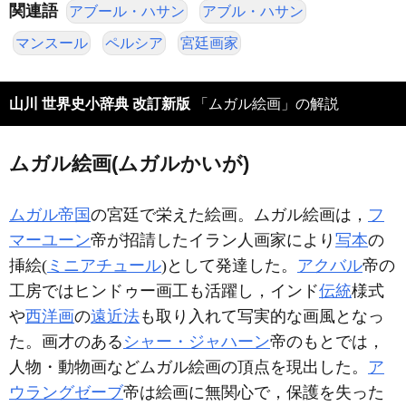
関連語
アブール・ハサン
アブル・ハサン
マンスール
ペルシア
宮廷画家
山川 世界史小辞典 改訂新版
「ムガル絵画」の解説
ムガル絵画(ムガルかいが)
ムガル帝国
の宮廷で栄えた絵画。ムガル絵画は，
フ
マーユーン
帝が招請したイラン人画家により
写本
の
挿絵(
ミニアチュール
)として発達した。
アクバル
帝の
工房ではヒンドゥー画工も活躍し，インド
伝統
様式
や
西洋画
の
遠近法
も取り入れて写実的な画風となっ
た。画才のある
シャー・ジャハーン
帝のもとでは，
人物・動物画などムガル絵画の頂点を現出した。
ア
ウラングゼーブ
帝は絵画に無関心で，保護を失った