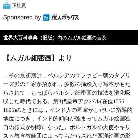
正社員
Sponsored by
世界大百科事典（旧版）
内の
ムガル絵画
の言及
【ムガル細密画】より
…その最初期は，ペルシアのサファビー朝のタブリ
ーズ派の画家が招かれ，多数の挿絵入り写本がもた
らされて，もっぱらペルシア細密画の技法を消化吸
収した時代である。第3代皇帝アクバル(在位1556‐
1605)のときには，インド人の画家がしだいに指導的
地位につき，インド的傾向が強まってムガル絵画独
自の様式が明瞭になった。ポルトガルの大使やキリ
スト教宣教師団によってもたらされた西洋絵画の影