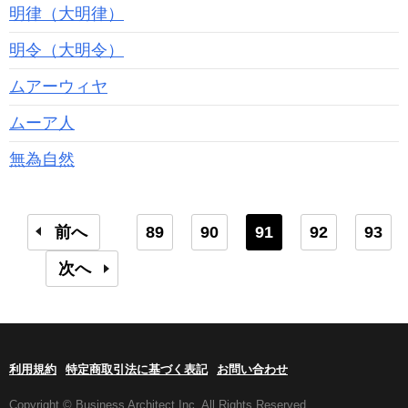
明律（大明律）
明令（大明令）
ムアーウィヤ
ムーア人
無為自然
前へ
89
90
91
92
93
次へ
利用規約
特定商取引法に基づく表記
お問い合わせ
Copyright © Business Architect Inc. All Rights Reserved.