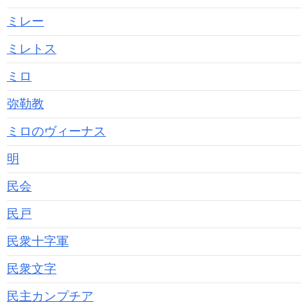
ミレー
ミレトス
ミロ
弥勒教
ミロのヴィーナス
明
民会
民戸
民衆十字軍
民衆文字
民主カンプチア