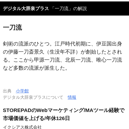
デジタル大辞泉プラス
「一刀流」の解説
一刀流
剣術の流派のひとつ。江戸時代初期に、伊豆国出身
の伊藤一刀斎景久（生没年不詳）が創始したとされ
る。ここから甲源一刀流、北辰一刀流、唯心一刀流
など多数の流派が派生した。
出典
小学館
デジタル大辞泉プラスについて
情報
STOREPADのWebマーケティング/MAツール経験で
市場価値を上げる/年休126日
イクシアス株式会社