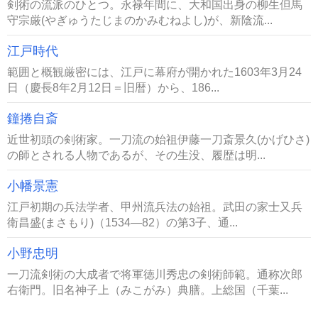
剣術の流派のひとつ。永禄年間に、大和国出身の柳生但馬
守宗厳(やぎゅうたじまのかみむねよし)が、新陰流...
江戸時代
範囲と概観厳密には、江戸に幕府が開かれた1603年3月24
日（慶長8年2月12日＝旧暦）から、186...
鐘捲自斎
近世初頭の剣術家。一刀流の始祖伊藤一刀斎景久(かげひさ)
の師とされる人物であるが、その生没、履歴は明...
小幡景憲
江戸初期の兵法学者、甲州流兵法の始祖。武田の家士又兵
衛昌盛(まさもり)（1534―82）の第3子、通...
小野忠明
一刀流剣術の大成者で将軍徳川秀忠の剣術師範。通称次郎
右衛門。旧名神子上（みこがみ）典膳。上総国（千葉...