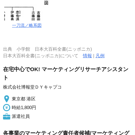
一刀流／略系図
出典
小学館 日本大百科全書(ニッポニカ)
日本大百科全書(ニッポニカ)について
情報
|
凡例
在宅中心でOK! マーケティングリサーチアシスタン
ト
株式会社博報堂ＤＹキャプコ
東京都 港区
時給1,800円
派遣社員
各事業のマーケティング責任者候補/マーケティング