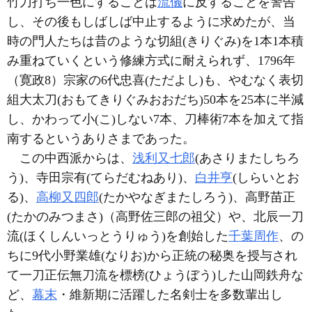
竹刀打ち一色にすることは
流儀
に反することを警告
し、その後もしばしば中止するように求めたが、当
時の門人たちは昔のような切組(きりぐみ)を1本1本積
み重ねていくという修練方式に耐えられず、1796年
（寛政8）宗家の6代忠喜(ただよし)も、やむなく表切
組大太刀(おもてきりぐみおおだち)50本を25本に半減
し、かわって小(こ)しない7本、刀棒術7本を加えて指
南するというありさまであった。
この中西派からは、
浅利又七郎
(あさりまたしちろ
う)、寺田宗有(てらだむねあり)、
白井亨
(しらいとお
る)、
高柳又四郎
(たかやなぎまたしろう)、高野苗正
(たかのみつまさ)（高野佐三郎の祖父）や、北辰一刀
流(ほくしんいっとうりゅう)を創始した
千葉周作
、の
ちに9代小野業雄(なりお)から正統の秘奥を授与され
て一刀正伝無刀流を標榜(ひょうぼう)した山岡鉄舟な
ど、
幕末
・維新期に活躍した名剣士を多数輩出し