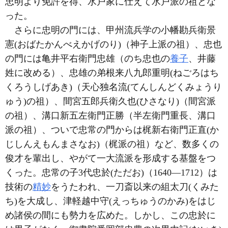
忠明より免許を得、水戸家に仕えて水戸派の祖とな
った。
さらに忠明の門には、甲州流兵学の小幡勘兵衛景
憲(おばたかんべえかげのり)（神子上派の祖）、忠也
の門には亀井平右衛門忠雄（のち忠也の
養子
、井藤
姓に改める）、忠雄の弟根来八九郎重明(ねごろはち
くろうしげあき)（天心独名流(てんしんどくみょうり
ゅう)の祖）、間宮五郎兵衛久也(ひさなり)（間宮派
の祖）、溝口新五左衛門正勝（半左衛門重長、溝口
派の祖）、ついで忠常の門からは梶新右衛門正直(か
じしんえもんまさなお)（梶派の祖）など、数多くの
俊才を輩出し、やがて一大流派を形成する基盤をつ
くった。忠常の子3代忠於(ただお)（1640―1712）は
技術の
精妙
をうたわれ、一刀斎以来の組太刀(くみた
ち)を大成し、津軽越中守(えっちゅうのかみ)をはじ
め諸侯の間にも勢力を広めた。しかし、この忠於に