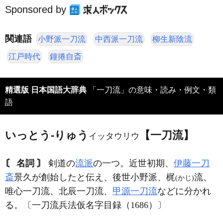
Sponsored by
関連語
小野派一刀流
中西派一刀流
柳生新陰流
江戸時代
鐘捲自斎
精選版 日本国語大辞典
「一刀流」の意味・読み・例文・類
語
いっとう‐りゅう
【一刀流】
イッタウリウ
〘 名詞 〙
剣道の
流派
の一つ。近世初期、
伊藤一刀
斎
景久が創始したと伝え、後世小野派、梶
流、
(かじ)
唯心一刀流、北辰一刀流、
甲源一刀流
などに分かれ
る。〔一刀流兵法仮名字目録（1686）〕