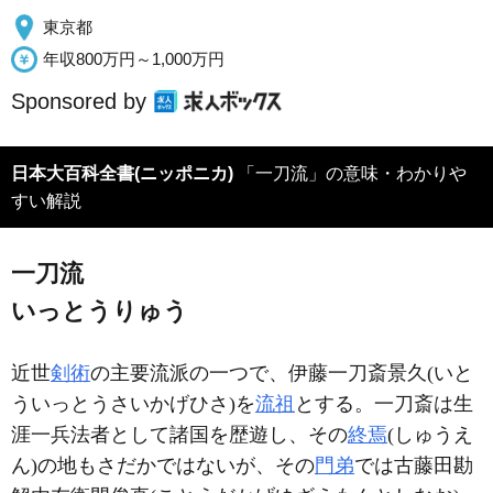
東京都
年収800万円～1,000万円
Sponsored by
日本大百科全書(ニッポニカ)
「一刀流」の意味・わかりや
すい解説
一刀流
いっとうりゅう
近世
剣術
の主要流派の一つで、伊藤一刀斎景久(いと
ういっとうさいかげひさ)を
流祖
とする。一刀斎は生
涯一兵法者として諸国を歴遊し、その
終焉
(しゅうえ
ん)の地もさだかではないが、その
門弟
では古藤田勘