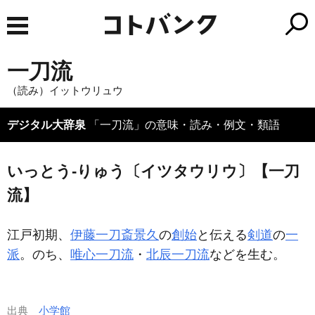
一刀流
（読み）イットウリュウ
デジタル大辞泉
「一刀流」の意味・読み・例文・類語
いっとう‐りゅう〔イツタウリウ〕【一刀
流】
江戸初期、
伊藤一刀斎景久
の
創始
と伝える
剣道
の
一
派
。のち、
唯心一刀流
・
北辰一刀流
などを生む。
出典
小学館