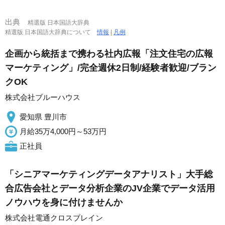
出典
精選版 日本国語大辞典
精選版 日本国語大辞典について
情報
|
凡例
企画から統括まで携わる社内広報「注文住宅の広報
マーケティング」/完全週休2日制/経験者歓迎/ブラン
クOK
株式会社ブルーハウス
愛知県 豊川市
月給35万4,000円～53万円
正社員
「シニアマーケティングデータアナリスト」大手総
合広告会社とデータ分析企業のJV企業でデータ活用
ノウハウを身に付けませんか
株式会社電通クロスブレイン