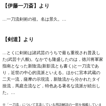
【伊藤一刀斎】より
…
一刀流
剣術の祖。名は景久。…
【剣道】より
…とくに剣術は諸武芸のうちで最も重視され普及し
た(
武芸十八般
)。なかでも隆盛したのは，徳川将軍家
指南となった
新陰流
(新影流とも書く)と
一刀流
であ
り，近世の中心的流派といえる。ほかに宮本武蔵の
二天一流，薩摩の
示現流
，新陰流から分かれたタイ
捨流，馬庭念流など，特色ある著名な流派が続出し
た。…
※「一刀流」について言及している用語解説の一部を掲載していま