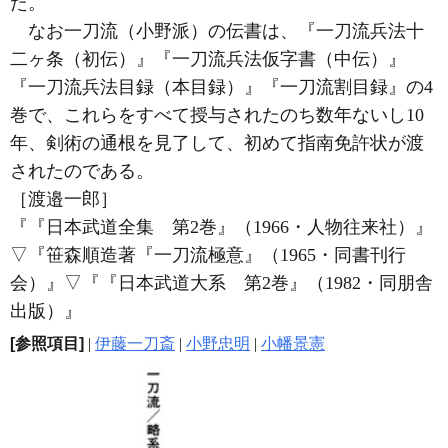
た。
なお一刀流（小野派）の伝書は、『一刀流兵法十
二ヶ条（初伝）』『一刀流兵法仮字書（中伝）』
『一刀流兵法目録（本目録）』『一刀流割目録』の4
巻で、これらをすべて授与されたのち数年ないし10
年、剣術の通根を見了して、初めて指南免許状が渡
されたのである。
［渡邉一郎］
『『日本武道全集 第2巻』（1966・人物往来社）』
▽
『笹森順造著『一刀流極意』（1965・同書刊行
会）』
▽
『『日本武道大系 第2巻』（1982・同朋舎
出版）』
[参照項目]
|
伊藤一刀斎
|
小野忠明
|
小幡景憲