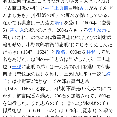
解由左衛門俊直(ことうだかげゆざえもんとしなお)
（古藤田派の祖）と
神子上典膳
吉明(
みこ
がみてんぜ
んよしあき)（小野派の祖）の両名が傑出している。
なかでも典膳は一刀斎の
嫡伝
を受け、1600年（慶長
5）
関ヶ原
の戦いのとき、200石をもって
徳川家康
に
召し出され、のちに2代将軍秀忠(ひでただ)の剣術師
範を勤め、小野次郎右衛門忠明(おのじろうえもんた
だあき)（1547―1624）と
改名
、600石を
拝領
して流
名をあげた。忠明の長子忠方は早逝したが、二男忠
也（
一説
に忠明の弟）は一刀斎の跡目を継いで伊藤
典膳（忠也派の祖）を称し、三男助九郎（一説に
嫡
子
）は小野家2代となって次郎右衛門忠常
（1608―1665）と称し、3代将軍家光(いえみつ)につ
かえ、御書院番を勤め、200石を加増されて、800石
を知行した。また忠方の子（一説に忠明の姉の子）
孫兵衛忠一（1604―1672）は1626年（寛永3）23歳で