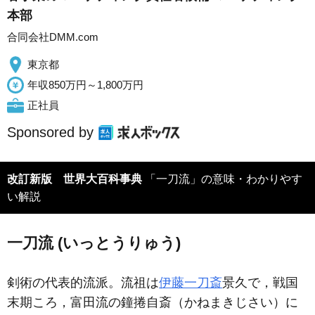
本部
合同会社DMM.com
東京都
年収850万円～1,800万円
正社員
Sponsored by
改訂新版 世界大百科事典
「一刀流」の意味・わかりやす
い解説
一刀流 (いっとうりゅう)
剣術の代表的流派。流祖は
伊藤一刀斎
景久で，戦国
末期ころ，富田流の鐘捲自斎（かねまきじさい）に