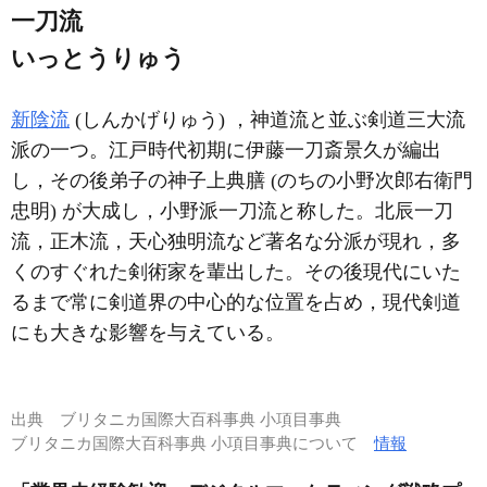
一刀流
いっとうりゅう
新陰流
(しんかげりゅう) ，神道流と並ぶ剣道三大流
派の一つ。江戸時代初期に伊藤一刀斎景久が編出
し，その後弟子の神子上典膳 (のちの小野次郎右衛門
忠明) が大成し，小野派一刀流と称した。北辰一刀
流，正木流，天心独明流など著名な分派が現れ，多
くのすぐれた剣術家を輩出した。その後現代にいた
るまで常に剣道界の中心的な位置を占め，現代剣道
にも大きな影響を与えている。
出典
ブリタニカ国際大百科事典 小項目事典
ブリタニカ国際大百科事典 小項目事典について
情報