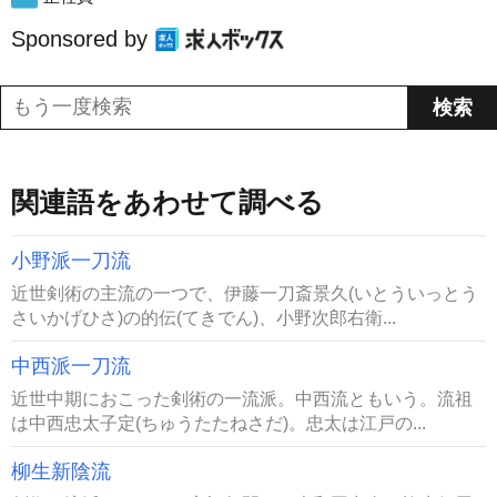
Sponsored by
関連語をあわせて調べる
小野派一刀流
近世剣術の主流の一つで、伊藤一刀斎景久(いとういっとう
さいかげひさ)の的伝(てきでん)、小野次郎右衛...
中西派一刀流
近世中期におこった剣術の一流派。中西流ともいう。流祖
は中西忠太子定(ちゅうたたねさだ)。忠太は江戸の...
柳生新陰流