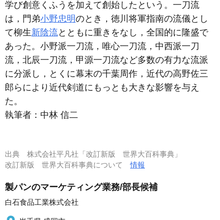
学び創意くふうを加えて創始したという。一刀流
は，門弟
小野忠明
のとき，徳川将軍指南の流儀とし
て柳生
新陰流
とともに重きをなし，全国的に隆盛で
あった。小野派一刀流，唯心一刀流，中西派一刀
流，北辰一刀流，甲源一刀流など多数の有力な流派
に分派し，とくに幕末の千葉周作，近代の高野佐三
郎らにより近代剣道にもっとも大きな影響を与え
た。
執筆者：
中林 信二
出典
株式会社平凡社「改訂新版 世界大百科事典」
改訂新版 世界大百科事典について
情報
製パンのマーケティング業務/部長候補
白石食品工業株式会社