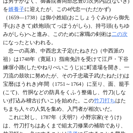
は男子がなく、御書院番岡部忠豊の次男内記(ないき)
を
婿養子
に迎えたが、この4代忠一(ただかず)
（1659―1738）は御小姓組(おこしょうぐみ)から御先
手(おさきて)鉄炮頭(てっぽうがしら)、持弓頭(もちゆ
みがしら)へと進み、このために家職の剣術は
二の次
になったといわれる。
忠一の高弟、中西忠太子定(たねさだ)（中西派の
祖）は1748年（寛延1）指南免許を受けて江戸・下谷
練塀小路(したやねりべいこうじ)に町道場を開き、一
刀流の鼓吹に努めたが、その子忠蔵子武(たねたけ)は
宝暦(ほうれき)年間（1751～1764）に至り、面、籠手
(こて)、竹胴などの防具をくふう整備し、竹刀(しな
い)打込み稽古(げいこ)を始めた。この
竹刀打ち
はた
ちまち人々の人気を集め、入門者が相次いだ。
これに対し、1787年（天明7）小野宗家(そうけ)
は、竹刀打ちはあくまで組太刀修業の補助であり、