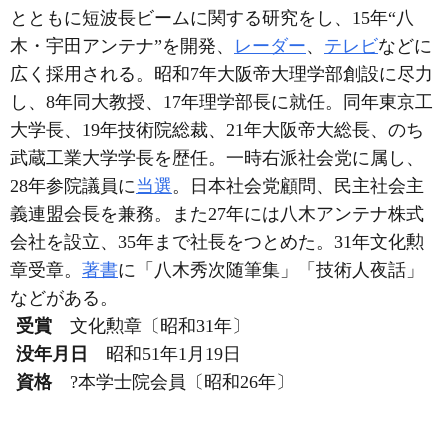
とともに短波長ビームに関する研究をし、15年“八
木・宇田アンテナ”を開発、
レーダー
、
テレビ
などに
広く採用される。昭和7年大阪帝大理学部創設に尽力
し、8年同大教授、17年理学部長に就任。同年東京工
大学長、19年技術院総裁、21年大阪帝大総長、のち
武蔵工業大学学長を歴任。一時右派社会党に属し、
28年参院議員に
当選
。日本社会党顧問、民主社会主
義連盟会長を兼務。また27年には八木アンテナ株式
会社を設立、35年まで社長をつとめた。31年文化勲
章受章。
著書
に「八木秀次随筆集」「技術人夜話」
などがある。
受賞
文化勲章〔昭和31年〕
没年月日
昭和51年1月19日
資格
?本学士院会員〔昭和26年〕