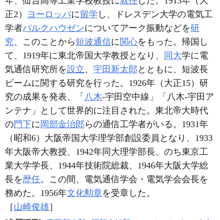
年、仙台高等工業学校教授に
就任
した。1913年（大
正2）
ヨーロッパ
に
留学
し、ドレスデン大学の電気工
学者
バルクハウゼン
についてアーク振動などを
研
究
、このことから
短波通信
に
関心
をもった。帰国し
て、1919年に東北帝国大学教授となり、
同大
学に電
気通信研究所を
設立
、
宇田新太郎
とともに、短波長
ビームに関する研究を行った。1926年（大正15）研
究の成果を発表、「
八木
‐宇田空中線」「八木‐宇田ア
ンテナ」として世界的に注目された。東北帝大時代
の
門下
に
岡部金治郎
らの通信工学者がいる。1931年
（昭和6）大阪帝国大学理学部創設委員となり、1933
年大阪帝大教授、1942年同大理学部長、のち東京工
業大学学長、1944年技術院総裁、1946年大阪大学総
長を
歴任
。この間、電気通信学会・電気学会会長を
務めた。1956年
文化勲章
を受章した。
［
山崎俊雄
］