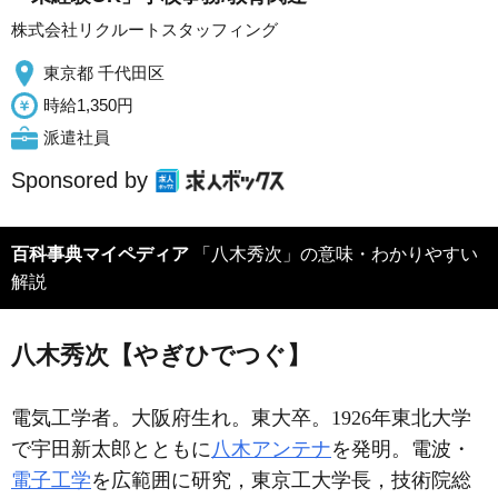
株式会社リクルートスタッフィング
東京都 千代田区
時給1,350円
派遣社員
Sponsored by
百科事典マイペディア
「八木秀次」の意味・わかりやすい
解説
八木秀次【やぎひでつぐ】
電気工学者。大阪府生れ。東大卒。1926年東北大学
で宇田新太郎とともに
八木アンテナ
を発明。電波・
電子工学
を広範囲に研究，東京工大学長，技術院総