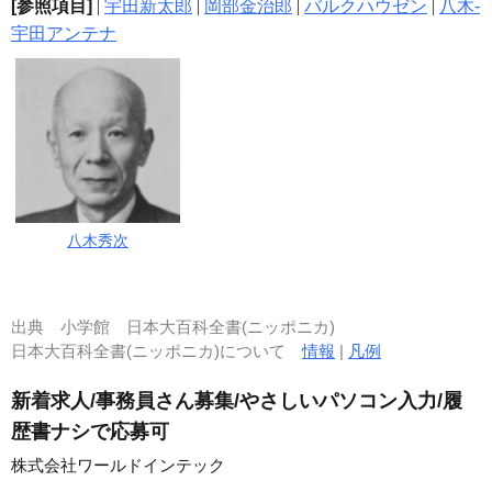
[参照項目]
|
宇田新太郎
|
岡部金治郎
|
バルクハウゼン
|
八木‐
宇田アンテナ
八木秀次
出典
小学館 日本大百科全書(ニッポニカ)
日本大百科全書(ニッポニカ)について
情報
|
凡例
新着求人/事務員さん募集/やさしいパソコン入力/履
歴書ナシで応募可
株式会社ワールドインテック