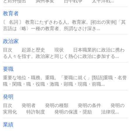
と対外侵出 満州事変 日中戦争 太平洋戦...
教育者
〘 名詞 〙 教育にたずさわる人。教育家。[初出の実例]「其
言語は〈略〉一種の教育者、所謂なさけ深き...
政治家
目次 起源と歴史 現状 日本職業的に政治に携わ
る人々を指す。政治家と同じく熱心に政治に参加する...
要職
重要な地位・職務。重職。「要職に就く」[類語]重職・名誉
職・閑職・職・役職・激職・顕職・現職・前職...
発明
目次 発明者 発明の種類 発明の条件 発明の
実用化 特許制度 発明の保護・奨励 法律現...
業績