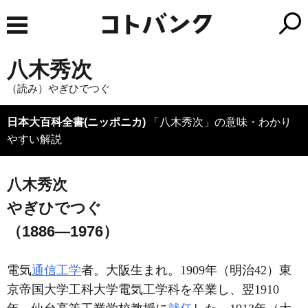
八木秀次
（読み）やぎひでつぐ
日本大百科全書(ニッポニカ)
「八木秀次」の意味・わかり
やすい解説
八木秀次
やぎひでつぐ
（1886―1976）
電気
通信工学
者。大阪生まれ。1909年（明治42）東
京帝国大学工科大学電気工学科を卒業し、翌1910