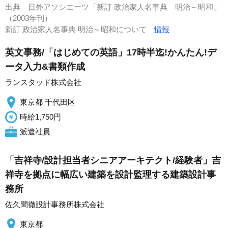
出典
日外アソシエーツ「新訂 政治家人名事典 明治～昭和」
（2003年刊）
新訂 政治家人名事典 明治～昭和について
情報
英文事務/「はじめての英語」17時半迄!かんたん!デ
ータ入力&書類作成
ランスタッド株式会社
東京都 千代田区
時給1,750円
派遣社員
「吉祥寺/設計担当者シニアアーキテクト/経験者」吉
祥寺を拠点に幅広い建築を設計監理する建築設計事
務所
佐久間徹設計事務所株式会社
東京都