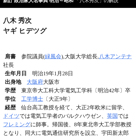
新訂 政治家人名事典 明治～昭和
「八木秀次」の解説
八木 秀次
ヤギ ヒデツグ
肩書
参院議員(
緑風会
),大阪大学総長,
八木アンテナ
社長
生年月日
明治19年1月28日
出身地
大阪府
大阪市
学歴
東京帝大工科大学電気工学科〔明治42年〕卒
学位
工学博士
〔大正9年〕
経歴
仙台高工教授を経て、大正2年欧米に留学、
ドイツ
では電気工学者のバルクハウゼン、
英国
では
フレミング
に師事。帰国後、8年東北帝大工学部教授
となり、同大に電気通信研究所を設立、宇田新太郎