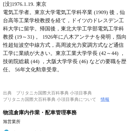
[没]1976.1.19. 東京
電気工学者。東京大学電気工学科卒業 (1909) 後，仙
台高等工業学校教授を経て，ドイツのドレスデン工
科大学に留学。帰国後，東北大学工学部電気工学科
教授 (19～31) 。 1926年に八木アンテナを発明，指向
性超短波空中線方式，高周波光力変調方式など通信
工学に業績が大きい。東京工業大学学長 (42～44) ，
技術院総裁 (44) ，大阪大学学長 (46) などの要職を歴
任。 56年文化勲章受章。
出典
ブリタニカ国際大百科事典 小項目事典
ブリタニカ国際大百科事典 小項目事典について
情報
物流倉庫内作業・配車管理事務
旭営業所