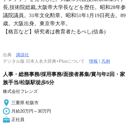
長,技術院総裁,大阪帝大学長などを歴任。昭和28年参
議院議員。31年文化勲章。昭和51年1月19日死去。89
歳。大阪出身。東京帝大卒。
【格言など】研究者は教育者たるべし(信条)
出典
講談社
デジタル版 日本人名大辞典+Plusについて
情報
|
凡例
人事・総務事務/採用事務/面接者募集/賞与年2回・家
族手当/松阪駅徒歩5分
株式会社フレンズ
三重県 松阪市
月給20万円～30万円
正社員