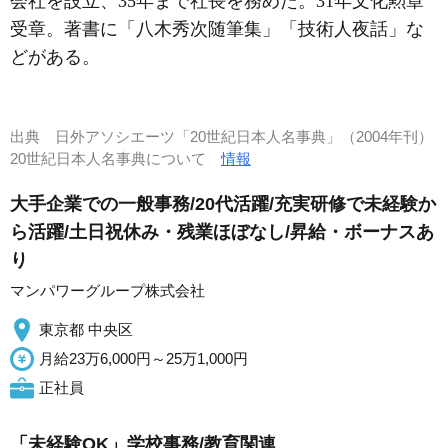
会社を設立、35年まで社長を務めた。31年文化勲章
受章。著書に「八木秀次随筆集」「技術人夜話」な
どがある。
出典
日外アソシエーツ「20世紀日本人名事典」（2004年刊）
20世紀日本人名事典について
情報
大手企業での一般事務/20代活躍/充実研修で未経験か
ら活躍/土日祝休み・残業ほぼなし/昇給・ボーナスあ
り
マンパワーグループ株式会社
東京都 中央区
月給23万6,000円～25万1,000円
正社員
「未経験OK」学校事務/教育関連