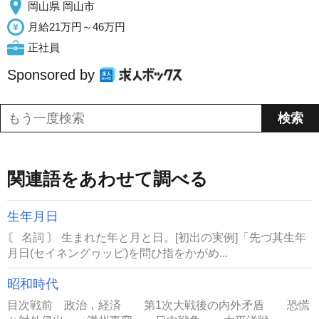
岡山県 岡山市
月給21万円～46万円
正社員
Sponsored by
関連語をあわせて調べる
生年月日
〘 名詞 〙 生まれた年と月と日。[初出の実例]「先づ其生年
月日(セイネングヮッピ)を問ひ指をかがめ...
昭和時代
目次戦前 政治，経済 第1次大戦後の内外矛盾 恐慌