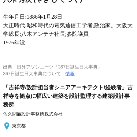
生年月日:1886年1月28日
大正時代;昭和時代の電気通信工学者;政治家。大阪大
学総長;八木アンテナ社長;参院議員
1976年没
出典
日外アソシエーツ「367日誕生日大事典」
367日誕生日大事典について
情報
「吉祥寺/設計担当者シニアアーキテクト/経験者」吉
祥寺を拠点に幅広い建築を設計監理する建築設計事
務所
佐久間徹設計事務所株式会社
東京都