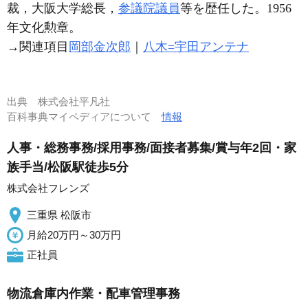
裁，大阪大学総長，
参議院議員
等を歴任した。1956
年文化勲章。
→関連項目
岡部金次郎
｜
八木=宇田アンテナ
出典
株式会社平凡社
百科事典マイペディアについて
情報
人事・総務事務/採用事務/面接者募集/賞与年2回・家
族手当/松阪駅徒歩5分
株式会社フレンズ
三重県 松阪市
月給20万円～30万円
正社員
物流倉庫内作業・配車管理事務