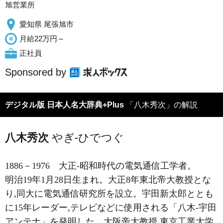
旭営業所
愛知県 尾張旭市
月給22万円～
正社員
Sponsored by
デジタル版 日本人名大辞典+Plus
「八木秀次」の解説
八木秀次
やぎ-ひでつぐ
1886－1976
大正-昭和時代の電気通信工学者。
明治19年1月28日生まれ。大正8年東北帝大教授とな
り,同大に電気通信研究所を設立。宇田新太郎ととも
に15年レーダー,テレビなどに使用される「八木-宇田
アンテナ」を発明した。大阪帝大教授,東京工業大学