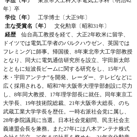
学歴〔年〕
東京帝大工科大学電気工学科〔明治42
年〕卒
学位〔年〕
工学博士〔大正9年〕
主な受賞名〔年〕
文化勲章〔昭和31年〕
経歴
仙台高工教授を経て、大正2年欧米に留学、
ドイツでは電気工学者のバルクハウゼン、英国では
フレミングに師事。帰国後、8年東北帝大工学部教授
となり、同大に電気通信研究所を設立、宇田新太郎
とともに短波長ビームに関する研究をし、15年“八
木・宇田アンテナ”を開発、レーダー、テレビなどに
広く採用される。昭和7年大阪帝大理学部創設に尽力
し、8年同大教授、17年理学部長に就任。同年東京工
大学長、19年技術院総裁、21年大阪帝大総長、のち
武蔵工業大学学長を歴任。一時右派社会党に属し、
28年参院議員に当選。日本社会党顧問、民主社会主
義連盟会長を兼務。また27年には八木アンテナ株式