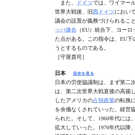
また、
ドイツ
では、ワイマー
世界大戦後、旧
西ドイツ
におい
議会の設置が義務づけられること
ッパ連合
（EU）統合下、ヨー
た点がある。この指令は、EU下
うとするものである。
［守屋貴司］
日本
目次を見る
日本の労使協議制は、まず第二
は、第二次世界大戦直後の高揚
したアメリカの
占領政策
の転換
を余儀なくされていった。経営協
られた。そして、1960年代に
拡大していった。1970年代以