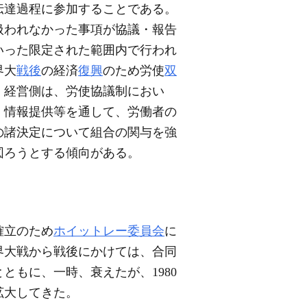
伝達過程に参加することである。
扱われなかった事項が協議・報告
いった限定された範囲内で行われ
界大
戦後
の経済
復興
のため労使
双
。経営側は、労使協議制におい
、情報提供等を通して、労働者の
の諸決定について組合の関与を強
図ろうとする傾向がある。
確立のため
ホイットレー委員会
に
界大戦から戦後にかけては、合同
ともに、一時、衰えたが、1980
拡大してきた。