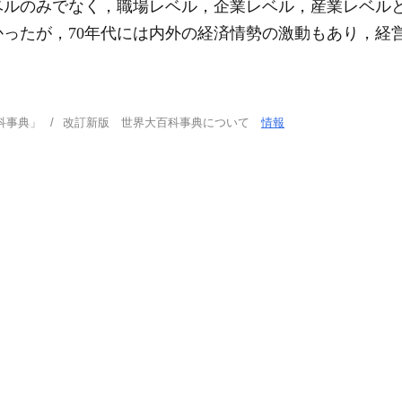
ルのみでなく，職場レベル，企業レベル，産業レベルと
ったが，70年代には内外の経済情勢の激動もあり，経
。
科事典」
改訂新版 世界大百科事典について
情報