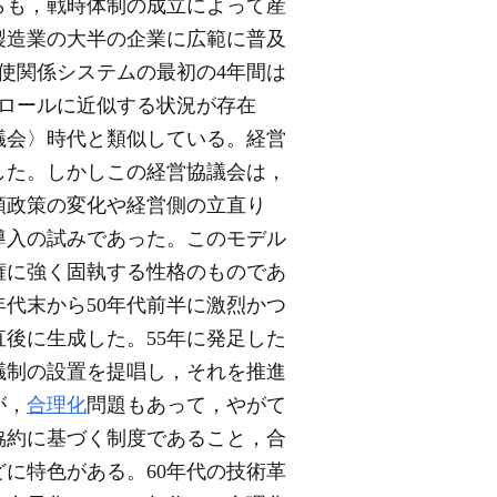
らも，戦時体制の成立によって産
製造業の大半の企業に広範に普及
使関係システムの最初の4年間は
ロールに近似する状況が存在
議会〉時代と類似している。経営
した。しかしこの経営協議会は，
領政策の変化や経営側の立直り
導入の試みであった。このモデル
権に強く固執する性格のものであ
年代末から50年代前半に激烈かつ
後に生成した。55年に発足した
議制の設置を提唱し，それを推進
が，
合理化
問題もあって，やがて
協約に基づく制度であること，合
に特色がある。60年代の技術革