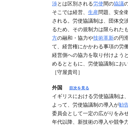
渉
とは区別される
労使
間の
協議
そこでは経営、
生産
問題、安全
される。労使協議制は、団体交
るため、その規制力は限られた
方
の融和・協力や
技術革新
の円
て、経営権にかかわる事項の労
経営側への協力を取り付けよう
めるとともに、労使協議制にお
［守屋貴司］
外国
目次を見る
イギリスにおける労使協議制は
よって、労使協議制の導入が
勧
委員会として一定の広がりをみ
年代以降、新技術の導入や競争