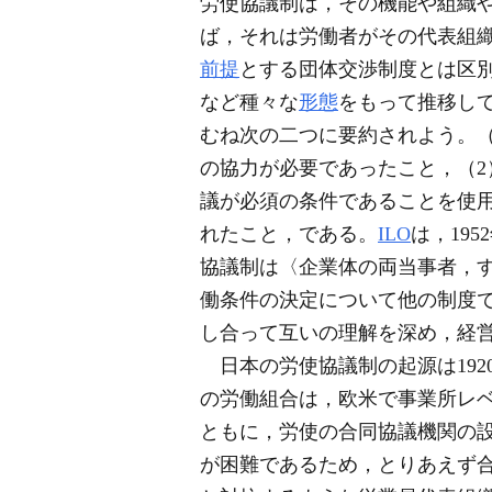
労使協議制は，その機能や組織
ば，それは労働者がその代表組
前提
とする団体交渉制度とは区
など種々な
形態
をもって推移し
むね次の二つに要約されよう。（
の協力が必要であったこと，（2
議が必須の条件であることを使
れたこと，である。
ILO
は，19
協議制は〈企業体の両当事者，
働条件の決定について他の制度
し合って互いの理解を深め，経
日本の労使協議制の起源は192
の労働組合は，欧米で事業所レ
ともに，労使の合同協議機関の
が困難であるため，とりあえず