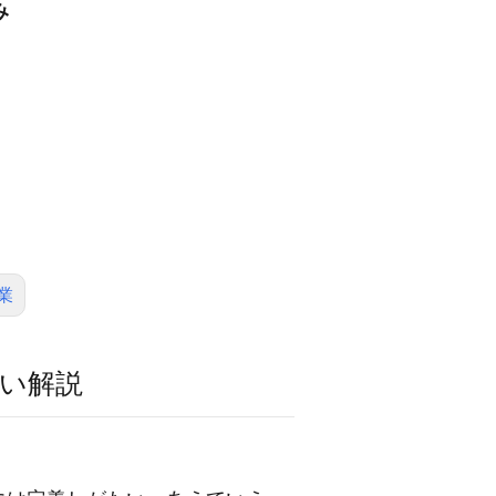
み
業
い解説