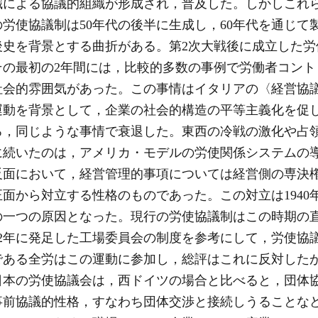
織による協議的組織が形成され，普及した。しかしこれ
労使協議制は50年代の後半に生成し，60年代を通じて
史を背景とする曲折がある。第2次大戦後に成立した労
その最初の2年間には，比較的多数の事例で労働者コント
社会的雰囲気があった。この事情はイタリアの〈経営協
運動を背景として，企業の社会的構造の平等主義化を促
ろ，同じような事情で衰退した。東西の冷戦の激化や占
に続いたのは，アメリカ・モデルの労使関係システムの
反面において，経営管理的事項については経営側の専決
面から対立する性格のものであった。この対立は1940
一つの原因となった。現行の労使協議制はこの時期の直
52年に発足した工場委員会の制度を参考にして，労使協
である全労はこの運動に参加し，総評はこれに反対した
日本の労使協議会は，西ドイツの場合と比べると，団体
前協議的性格，すなわち団体交渉と接続しうることなど