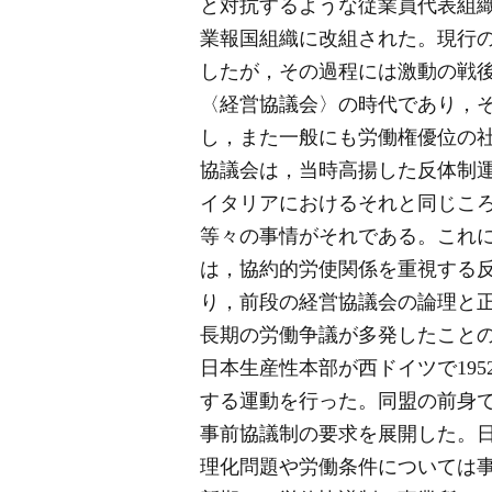
と対抗するような従業員代表組
業報国組織に改組された。現行の
したが，その過程には激動の戦後
〈経営協議会〉の時代であり，
し，また一般にも労働権優位の
協議会は，当時高揚した反体制
イタリアにおけるそれと同じこ
等々の事情がそれである。これ
は，協約的労使関係を重視する
り，前段の経営協議会の論理と正
長期の労働争議が多発したことの
日本生産性本部が西ドイツで19
する運動を行った。同盟の前身
事前協議制の要求を展開した。
理化問題や労働条件については事