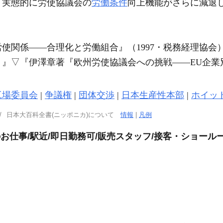
、実態的に労使協議会の
労働条件
向上機能がさらに減退
。
使関係――合理化と労働組合』（1997・税務経理協会
）』
▽
『伊澤章著『欧州労使協議会への挑戦――EU企業
工場委員会
|
争議権
|
団体交渉
|
日本生産性本部
|
ホイッ
日本大百科全書(ニッポニカ)について
情報
|
凡例
お仕事/駅近/即日勤務可/販売スタッフ/接客・ショール