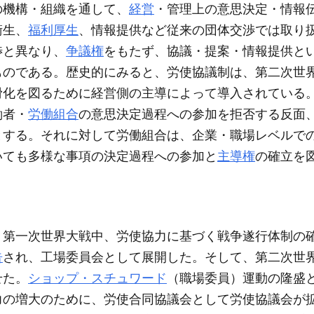
の機構・組織を通して、
経営
・管理上の意思決定・情報
衛生、
福利厚生
、情報提供など従来の団体交渉では取り
渉と異なり、
争議権
をもたず、協議・提案・情報提供と
ものである。歴史的にみると、労使協議制は、第二次世
滑化を図るために経営側の主導によって導入されている
働者・
労働組合
の意思決定過程への参加を拒否する反面
とする。それに対して労働組合は、企業・職場レベルで
いても多様な事項の決定過程への参加と
主導権
の確立を
、第一次世界大戦中、労使協力に基づく戦争遂行体制の
告
され、工場委員会として展開した。そして、第二次世
せた。
ショップ・スチュワード
（職場委員）運動の隆盛と
力の増大のために、労使合同協議会として労使協議会が