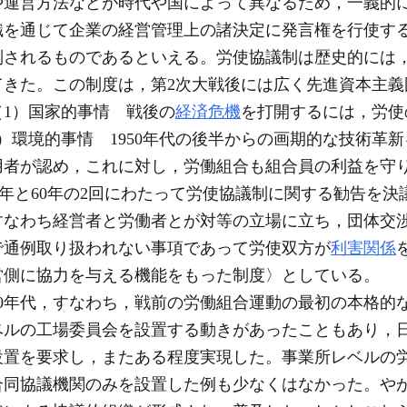
や運営方法などが時代や国によって異なるため，一義的
織を通じて企業の経営管理上の諸決定に発言権を行使す
別されるものであるといえる。労使協議制は歴史的には
てきた。この制度は，第2次大戦後には広く先進資本主義
1）国家的事情 戦後の
経済危機
を打開するには，労使
）環境的事情 1950年代の後半からの画期的な技術革
用者が認め，これに対し，労働組合も組合員の利益を守
52年と60年の2回にわたって労使協議制に関する勧告を
すなわち経営者と労働者とが対等の立場に立ち，団体交
で通例取り扱われない事項であって労使双方が
利害関係
営側に協力を与える機能をもった制度〉としている。
0年代，すなわち，戦前の労働組合運動の最初の本格的
ベルの工場委員会を設置する動きがあったこともあり，
設置を要求し，またある程度実現した。事業所レベルの
合同協議機関のみを設置した例も少なくはなかった。や