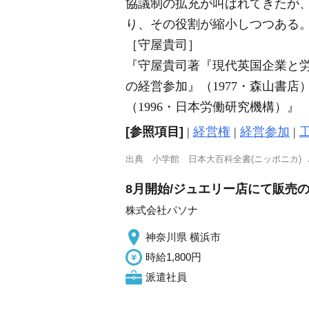
協議制の拡充が叫ばれてきたが
り、その役割が縮小しつつある
［守屋貴司］
『守屋貴司著『現代英国企業と労
の経営参加』（1977・森山書店
（1996・日本労働研究機構）』
[参照項目]
|
経営権
|
経営参加
|
出典
小学館 日本大百科全書(ニッポニカ)
8月開始/ジュエリー店にて販売の
株式会社パソナ
神奈川県 横浜市
時給1,800円
派遣社員