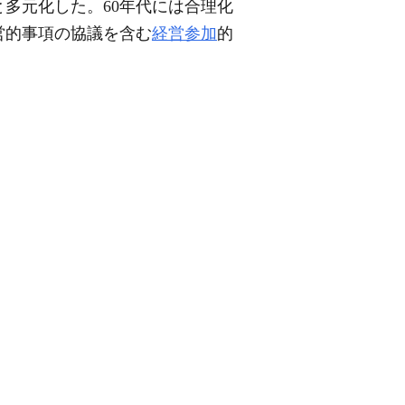
多元化した。60年代には合理化
営的事項の協議を含む
経営参加
的