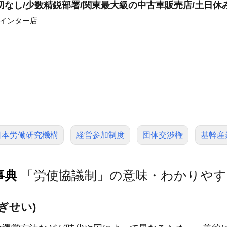
切なし/少数精鋭部署/関東最大級の中古車販売店/土日休
槻インター店
日本労働研究機構
経営参加制度
団体交渉権
基幹産
事典
「労使協議制」の意味・わかりやす
ぎせい)