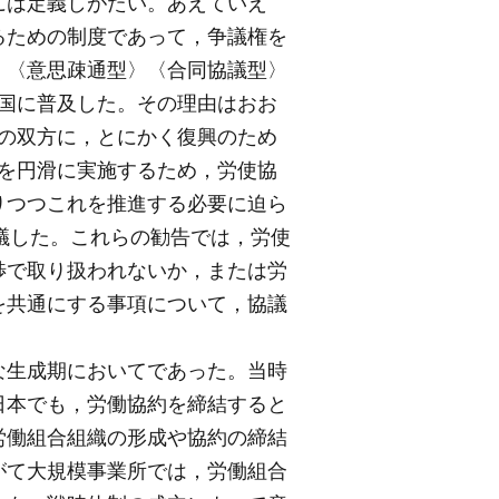
には定義しがたい。あえていえ
るための制度であって，争議権を
，〈意思疎通型〉〈合同協議型〉
国に普及した。その理由はおお
の双方に，とにかく復興のため
新を円滑に実施するため，労使協
りつつこれを推進する必要に迫ら
決議した。これらの勧告では，労使
渉で取り扱われないか，または労
を共通にする事項について，協議
な生成期においてであった。当時
日本でも，労働協約を締結すると
労働組合組織の形成や協約の締結
がて大規模事業所では，労働組合