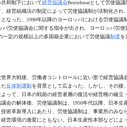
ル共和制下において
経営協議会
Betriebsratとして
て、経営組織法の制定によって労使協議制が法制化され、
となった。1990年以降のヨーロッパにおける労使協議
ロッパ労使協議会に関する指令が出され、ヨーロッパ労使
の一定の規模以上の多国籍企業において労使協議
制度
を
次世界大戦後、労働者コントロールに近い形で経営協議
した
反体制運動
を背景として広まった。しかし、その後
によって、日本の戦前の経営者層の復活や経営権の確立
議会の解体後、労使協議制は、1950年代以降、日本生
は、技術革新導入にあたり、労使協議制は、事業所のみな
降、経営環境の激変にともない、日本生産性本部などによ