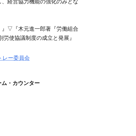
し、経営協力機能の強化のみとな
）』
▽
『木元進一郎著『労働組合
別労使協議制度の成立と発展』
トレー委員会
ーム・カウンター