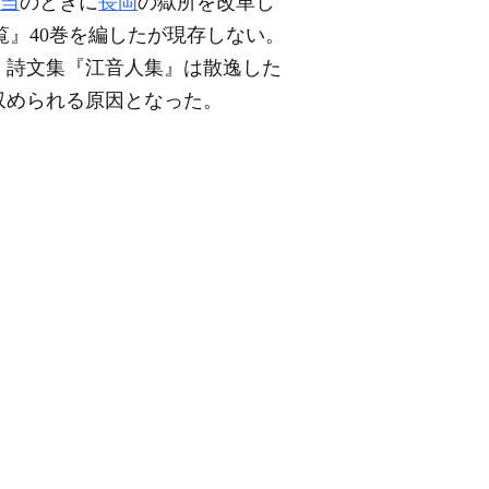
当
のときに
長岡
の獄所を改革し
覧』40巻を編したが現存しない。
た。詩文集『江音人集』は散逸した
収められる原因となった。