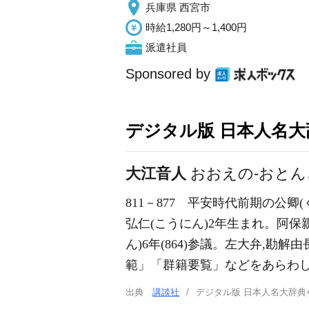
兵庫県 西宮市
時給1,280円～1,400円
派遣社員
Sponsored by
デジタル版 日本人名大辞
大江音人
おおえの-おとん
811－877
平安時代前期の公卿(く
弘仁(こうにん)2年生まれ。阿
ん)6年(864)参議。左大弁,
範」「群籍要覧」などをあらわした
出典
講談社
デジタル版 日本人名大辞典