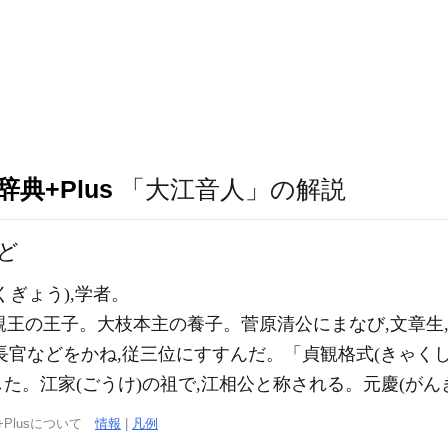
典+Plus
「大江音人」の解説
ど
ぎょう),学者。
保親王の王子。大枝本主の養子。菅原清公にまなび,文章生
勘解由長官などをかね,従三位にすすんだ。「貞観格式(きゃく
。江家(ごうけ)の祖で,江相公と称される。元慶(がんぎ
+Plusについて
情報
|
凡例