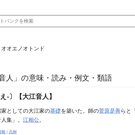
）オオエノオトンド
音人」の意味・読み・例文・類語
え‐〕【大江音人】
儒家としての大江家の
基礎
を築いた。師の
菅原是善
らと
音人集」。
江相公
。
情報
|
凡例