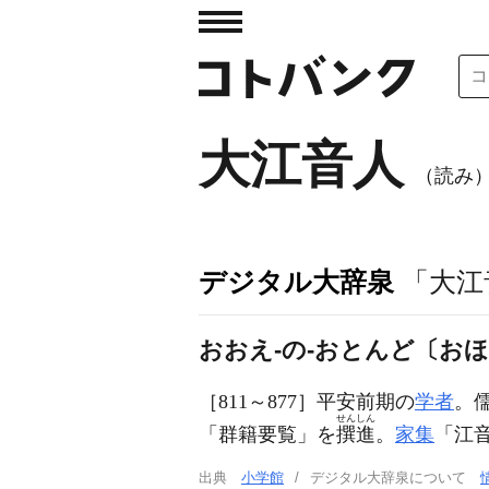
大江音人
（読み
デジタル大辞泉
「大江
おおえ‐の‐おとんど〔おほ
［811～877］平安前期の
学者
。
せんしん
「群籍要覧」を
撰進
。
家集
「江
出典
小学館
デジタル大辞泉について