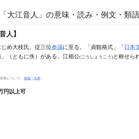
「大江音人」の意味・読み・例文・類
江音人】
はじめ大枝氏。従三位
参議
に至る。「貞観格式」「
日本
範」（ともに佚）がある。江相公
と称せら
(ごうしょうこう)
大辞典について
情報
|
凡例
万円以上可