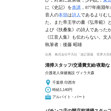
び，対策に及第後，少内記，
東
に《史記》を
進講
，877年南淵
音人の
本領
は
詩人
であるよりむ
た。また帝王学の書《弘帝範》
よび《扶桑集》の詩人であった
《江音人集》も伝わらない。文
執筆者：
後藤 昭雄
出典
株式会社平凡社「改訂新版 世界大百
清掃スタッフ/交通費支給/夜勤な
介護老人保健施設 ヴィラ大森
千葉県 印西市
時給1,140円
アルバイト・パート
パチンコ店の開店前清掃スタッフ