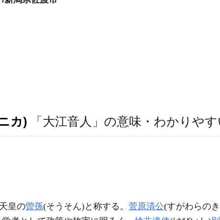
ニカ)
「大江音人」の意味・わかりやす
)天皇の
曽孫
(そうそん)と称する。
菅原清公
(すがわらの