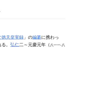
語
文徳天皇実録
」の
編纂
に携わっ
れる。
弘仁
二～元慶元年（
八一一‐八