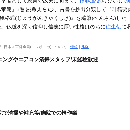
も学者として政策や故実に明るく、
検非違使
(けびいし)
別
帝範』3巻を撰(えら)び、古書を抄出分類して『群籍要
貞観格式(じょうがんきゃくしき)』を編纂(へんさん)し
た。仏道を深く信仰し信義に厚い性格はのちに
往生伝
に
日本大百科全書(ニッポニカ)について
情報
|
凡例
ニングやエアコン清掃スタッフ/未経験歓迎
院で清掃や補充等/病院での軽作業