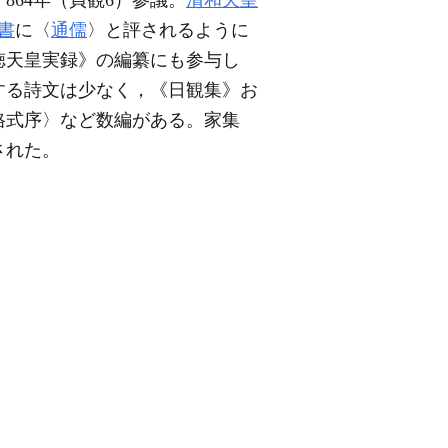
64年（貞観6）参議。
清和天皇
書
に〈
通儒
〉と評されるように
徳天皇実録》の編纂にも参与し
する詩文は少なく，《日観集》お
格式序〉など数編がある。家集
された。