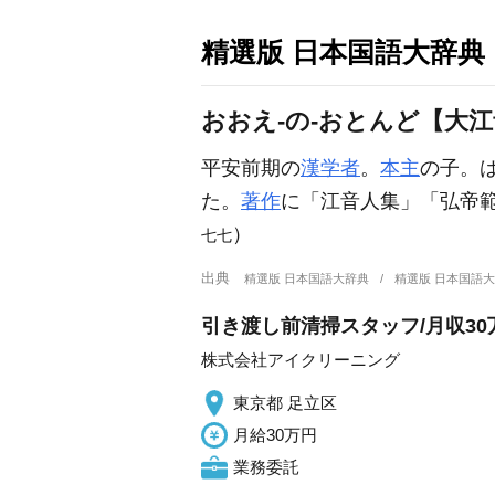
精選版 日本国語大辞典
おおえ‐の‐おとんど【大
平安前期の
漢学者
。
本主
の子。
た。
著作
に「江音人集」「弘帝
）
七七
出典
精選版 日本国語大辞典
精選版 日本国語
引き渡し前清掃スタッフ/月収30
株式会社アイクリーニング
東京都 足立区
月給30万円
業務委託