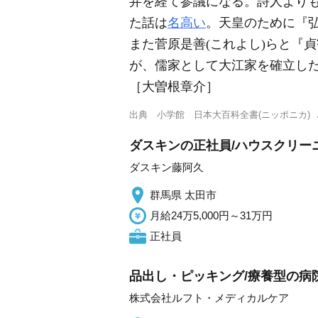
弁を経て参議になる。詩人より
た話は
名高い
。天皇のために『弘
また菅原是善(これよし)らと『
が、儒家として大江家を確立し
［大曽根章介］
出典
小学館 日本大百科全書(ニッポニカ)
ダスキンの正社員/ハウスクリー
ダスキン藤阿久
群馬県 太田市
月給24万5,000円～31万円
正社員
品出し・ピッキング/療養型の病
株式会社ルフト・メディカルケア