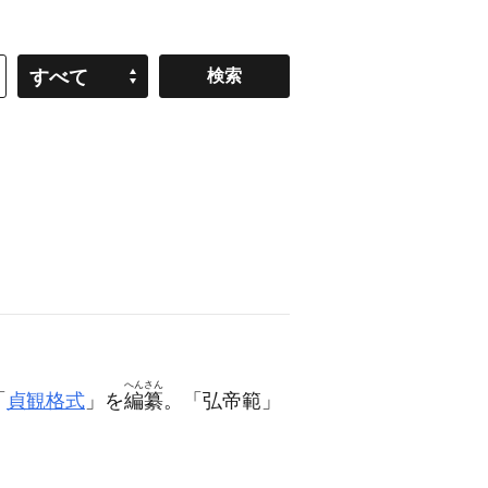
すべて
へんさん
「
貞観格式
」を
編纂
。「弘帝範」