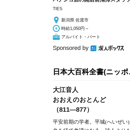
TIES
新潟県 佐渡市
時給1,050円～
アルバイト・パート
Sponsored by
日本大百科全書(ニッポ
大江音人
おおえのおとんど
（811―877）
平安前期の学者。平城(へいぜい