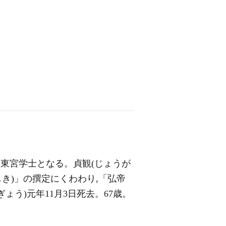
,東宮学士となる。貞観(じょうが
しき)」の撰定にくわわり,「弘帝
ょう)元年11月3日死去。67歳。