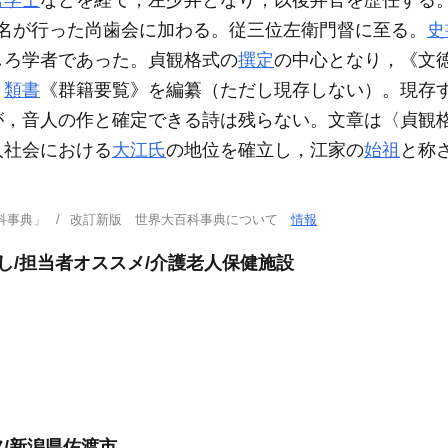
宮学士
などを経て，左少弁となり，以後弁官を歴任する。8
年名が行った尚歯会に加わる。従三位左衛門督に至る。
史
しろ学者であった。貞観格式の
撰定
の中心となり，《文
と
類書
《群籍要覧》を編纂（ただし現存しない）。現存
が，音人の作と確定できる詩は残らない。文章は〈貞観
人社会における
大江氏
の地位を確立し，江家の
始祖
と称
科事典」
改訂新版 世界大百科事典について
情報
し/担当者オススメ/介護老人保健施設
/新潟県佐渡市